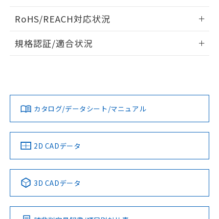
ログイン/会員登録いただくと、CADデータをダウンロー
RoHS/REACH対応状況
ドすることができます。
情報更新：2026/7/29
規格認証/適合状況
ログイン/会員登録
EU RoHS
注意事項・凡例
UL認証
CSA認証
CEマーキング
Yes
Yes
Yes
対応状況
対応予定月
※1
※2
ダウンロードデータをご利用いただく前に、以下を必ずお読
みください。
カタログ/データシート/マニュアル
対応済み
ソフトウェアの使用条件
LR型式承認
DNV型式承認
BV型式承認
KR型式承
（イギリス
（ノルウェー
（フランス
（韓国
船舶規格）
船舶規格）
船舶規格）
船舶規格
中国 RoHS
注意事項・凡例
2D CADデータ
No
No
No
No
中国 RoHS表
※1 ※2
3D CADデータ
この製品の規格認証/適合状況ページへ
Pb
Hg
Cd
Cr(VI)
その他の認証はこちらのページからご検索ください