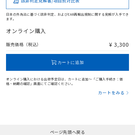
該非判定見解書/項目別対比表
X
O
O
O
日本の外為法に基づく該非判定、およびEAR再輸出規制に関する見解が入手でき
ます。
"対応済み"や非含有の記載がされた商品であっても、流通
在庫等で未対応品が混在する可能性があります。
オンライン購入
非含有品が必要な際は、弊社営業部門もしくは販売店へお
問い合わせください。
¥ 3,300
販売価格（税込）
この製品のRoHS/REACH対応状況ページへ
カートに追加
オンライン購入における出荷予定日は、カートに追加～「ご購入手続き：価
格・納期の確認」画面にてご確認ください。
カートをみる
ページ先頭へ戻る