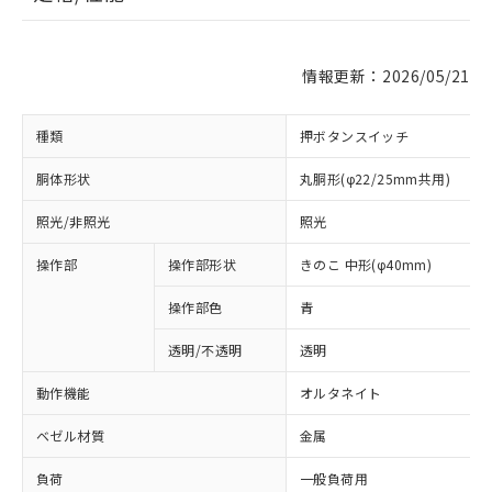
情報更新：2026/05/21
種類
押ボタンスイッチ
胴体形状
丸胴形(φ22/25mm共用)
照光/非照光
照光
操作部
操作部形状
きのこ 中形(φ40mm)
操作部色
青
透明/不透明
透明
動作機能
オルタネイト
ベゼル材質
金属
負荷
一般負荷用