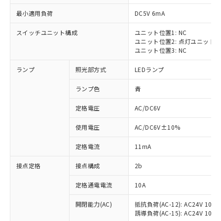
最小適用負荷
DC5V 6mA
スイッチユニット構成
ユニット位置1: NC
ユニット位置2: 点灯ユニット
※1 対応状況
ユニット位置3: NC
ランプ
照光部方式
LEDランプ
対応済み：EU RoHS指令（10物質）の
非含有に対応した製品が提供可能な商品で
ランプ色
青
す。
対応予定：EU RoHS指令（10物質）の非含
定格電圧
AC/DC6V
ご利用条件
有に対応した製品に切り替える予定のある
商品です。
使用電圧
AC/DC6V±10%
対応予定なし：EU RoHS指令（10物質）の
以下の条件をお読みいただき、同意のうえ
非含有に非対応の商品で、対応品を出す予
定格電流
11mA
ご利用ください。
定はありません。
調査・確認中：EU RoHS指令（10物質）の
接点定格
接点構成
2b
本サービスは、当社制御機器事業取扱
※1 中国RoHS○×表
非含有の対応状況を調査中または確認中の
商品の当社在庫状況および標準価格
定格通電電流
10A
商品です。
(税抜)を提供させていただくもので
「○」：最大均質材料含有率が中国RoHSの
非該当品：ライセンス料など無形物で、有
す。
開閉能力(AC)
抵抗負荷(AC-12): AC24V 10A/A
基準値以下であることを示します。
害物質有無と関係のない商品です。
当社制御機器事業取扱商品の中には、
誘導負荷(AC-15): AC24V 10A/AC
「×」：最大均質材料含有率が中国RoHSの
仕入先様の事情により、非含有部品として