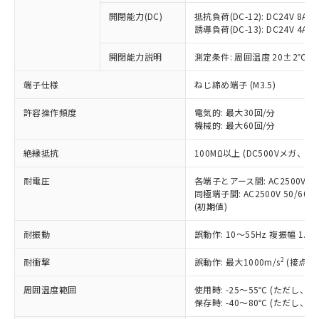
本サービスの対象外となる商品もある
基準値を超えていることを示します。
いたものが、含有品と判明した場合などや
当社は、これら貴社製品のうち、外国
ことをご了承ください。
開閉能力(DC)
抵抗負荷(DC-12): DC24V 8A/DC
「－」：未確認です。当社販売部門へお問
むを得ず変更することがあります。
為替および外国貿易法に定める商品
誘導負荷(DC-13): DC24V 4A/DC
在庫状況および標準価格照会結果は、
い合わせください。
（以下｢規制貨物等」という）を輸出
記載している更新日時点での社内デー
*EU RoHS指令（10物質）：
または国外への提供する場合は、日本
開閉能力説明
測定条件: 周囲温度 20±2℃、
記
タに基づき作成されるものであり、閲
説明
鉛(Pb) 1000ppm以下、 水銀(Hg) 1000ppm以下、 カド
*中国RoHS10物質の基準値 (GB/T26572)：
国政府の輸出許可(または役務取引許
号
覧された時点での実際の在庫および標
ミウム(Cd) 100ppm以下、
Pb(鉛) :1000ppm、 Hg(水銀) : 1000ppm、 Cd(カドミウ
端子仕様
ねじ締め端子 (M3.5)
可)を取得するなどの必要な手続きを
六価クロム(Cr(Ⅵ)) 1000ppm以下、ポリ臭化ビフェニル
ム) : 100ppm、
準価格とは異なる場合があることをご
類(PBB) 1000ppm以下、ポリ臭化ジフェニルエーテル類
Cr(Ⅵ)(六価クロム) : 1000ppm、 PBBs(ポリ臭化ビフェ
とります。
了承ください。
(PBDE) 1000ppm以下、フタル酸ビス(2-エチルヘキシ
○
一定数以上の在庫あり
ニル類) : 1000ppm、 PBDEs(ポリ臭化ジフェニルエーテ
許容操作頻度
電気的: 最大30回/分
当社は規制貨物を破棄する場合は、完
ル) (DEHP)(別名：DOP) 1000ppm以下、フタル酸ブチ
正式な納期状況および標準価格はお客
ル類) : 1000ppm、
機械的: 最大60回/分
ルベンジル（BBP） 1000ppm以下、フタル酸ジブチル
全に破砕するなど、違法に輸出されな
DBP(フタル酸ジブチル) : 1000ppm、 DIBP(フタル酸ジ
様のお取引先、またはお客様担当のオ
（DBP） 1000ppm以下、フタル酸ジイソブチル
イソブチル) : 1000ppm、 BBP(フタル酸ブチルベンジ
△
一定数には満たないが在庫あり
いよう必要な手段を講じます。
ムロン制御機器販売店・当社販売員に
(DIBP) 1000ppm以下
ル) : 1000ppm、
絶縁抵抗
100MΩ以上 (DC500Vメガ、
当社は貴社製品を、核兵器、ミサイ
但し、RoHS指令で産業用監視および制御機器に対する
DEHP(フタル酸ビス(2-エチルヘキシル)) : 1000ppm
ご相談ください。
適用除外項目は除く。
ル、化学兵器、生物兵器またはその他
－
在庫なし(最新の在庫状況につ
オムロン制御機器販売店や当社販売拠
耐電圧
各端子とアース間: AC2500V 50/
フタル酸エステル類の４物質については閾値を超える意
武器並びにこれらの製造装置等に一切
いては、お客様のお取引先、ま
図的な使用がないことを確認しています。
同極端子間: AC2500V 50/60
点は「
販売ネットワーク
」をご確認
※2 環境保護使用期限
使用いたしません。
(初期値)
たはお客様担当のオムロン制御
ください。
当社は、貴社製品を第三者に販売する
機器販売店・当社販売員にご確
在庫状況および標準価格結果を当社の
※2 対応予定月
「ｅ」：有害物質（10物質）のすべてが基
耐振動
誤動作: 10～55Hz 複振幅 1.
場合は、上記1、2および3の内容を当
認ください)
事前の承諾なく第三者に漏洩または開
準値以下であることを示します。
該第三者に通知します。また当社は、
示しないようお願いします。
2
耐衝撃
誤動作: 最大1000m/s
(接点開
部品在庫の切り替え状況などにより、予定
「10」：通常の使用状況下において有害物
販売先および販売に係わる関係者が違
マイパーツ機能（部品リスト作成サー
空
受注生産機種、また在庫状況の
月が前後することがあります。
質が外部に漏えいし、環境に深刻な影響を
法に輸出するおそれがある場合は、取
ビス）をご利用いただくには、I-Web
白
情報を公開していない機種
周囲温度範囲
使用時: -25～55℃ (ただし
及ぼさない年数を意味します。
り引きをいたしません。
メンバーズにご登録されている必要が
保存時: -40～80℃ (ただし
「－」：未確認です。当社販売部門へお問
あります。