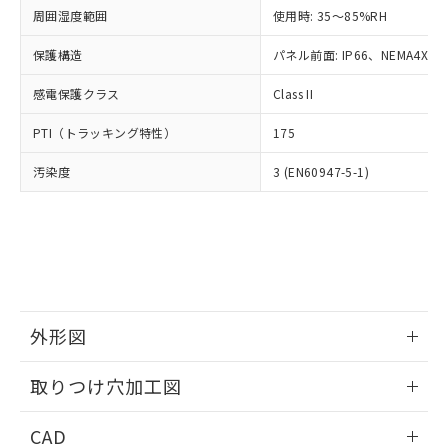
い合わせください。
お客様が当ウェブサイト上で当社にご
周囲湿度範囲
使用時: 35～85%RH
※3 非含有証明書ダウンロード
登録された部品リストについて、当社
保護構造
パネル前面: IP66、NEMA4X, N
および当社の共同利用者が、当社の製
下記の非含有証明書をダウンロードするこ
品・サービスに関するお客様との取
とができます。
感電保護クラス
Class II
合意する
キャンセル
引・商談に必要な範囲で利用すること
をご了承ください。
EU RoHS指令（10物質）の非含有証明書
PTI（トラッキング特性）
175
※当社の共同利用者とは、
"個人情報
51物質の非含有証明書（当社基準）
の共同利用に関して"
の「1.共同利
汚染度
3 (EN60947-5-1)
※本証明書は発行日時点で非含有を証明す
用者の範囲」に記載されている法人を
るもので、過去に遡って非含有を証明する
指します。
ものではありません。
また、RoHS指令のフタル酸エステル類４
物質の対応では、対応完了までの期間は出
荷製品に未対応品が混在することから備考
欄に対応日を記載しておりました。
既に当社にて対応品への在庫切替を完了
外形図
していることから、特段のことがない限
り、2022年1月12日より割愛しておりま
情報更新：2026/05/21
取りつけ穴加工図
す。
情報更新：2026/05/21
CAD