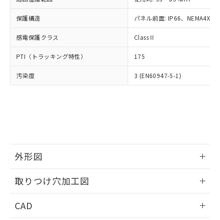
お客様が当ウェブサイト上で当社にご
※3 非含有証明書ダウンロード
登録された部品リストについて、当社
保護構造
パネル前面: IP66、NEMA4X, N
および当社の共同利用者が、当社の製
下記の非含有証明書をダウンロードするこ
品・サービスに関するお客様との取
感電保護クラス
Class II
とができます。
合意する
キャンセル
引・商談に必要な範囲で利用すること
をご了承ください。
PTI（トラッキング特性）
175
EU RoHS指令（10物質）の非含有証明書
※当社の共同利用者とは、
"個人情報
51物質の非含有証明書（当社基準）
の共同利用に関して"
の「1.共同利
汚染度
3 (EN60947-5-1)
※本証明書は発行日時点で非含有を証明す
用者の範囲」に記載されている法人を
るもので、過去に遡って非含有を証明する
指します。
ものではありません。
また、RoHS指令のフタル酸エステル類４
物質の対応では、対応完了までの期間は出
荷製品に未対応品が混在することから備考
欄に対応日を記載しておりました。
既に当社にて対応品への在庫切替を完了
外形図
していることから、特段のことがない限
情報更新：2026/05/21
り、2022年1月12日より割愛しておりま
取りつけ穴加工図
す。
情報更新：2026/05/21
CAD