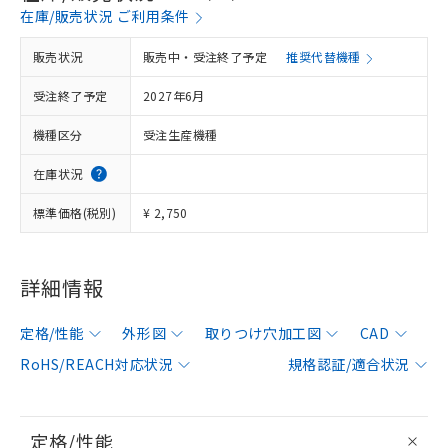
在庫/販売状況 ご利用条件
販売状況
販売中・受注終了予定
推奨代替機種
受注終了予定
2027年6月
機種区分
受注生産機種
在庫状況
標準価格(税別)
¥ 2,750
詳細情報
定格/性能
外形図
取りつけ穴加工図
CAD
RoHS/REACH対応状況
規格認証/適合状況
定格/性能