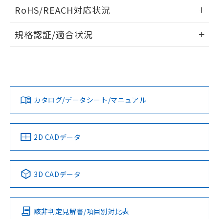
ログイン/会員登録いただくと、CADデータをダウンロー
RoHS/REACH対応状況
ドすることができます。
情報更新：2026/7/29
規格認証/適合状況
ログイン/会員登録
EU RoHS
注意事項・凡例
A22NL-MGM-TYA-P100-YAについての規格認証/適合状況に
ついては、「カスタマーサポートセンタ お客様相談室」また
は貴社担当オムロン営業員または販売店にお問い合わせくだ
対応状況
対応予定月
※1
※2
さい。
ダウンロードデータをご利用いただく前に、以下を必ずお読
みください。
カタログ/データシート/マニュアル
対応済み
ソフトウェアの使用条件
お問い合わせ
中国 RoHS
注意事項・凡例
2D CADデータ
中国 RoHS表
※1 ※2
3D CADデータ
Pb
Hg
Cd
Cr(VI)
該非判定見解書/項目別対比表
X
O
O
O