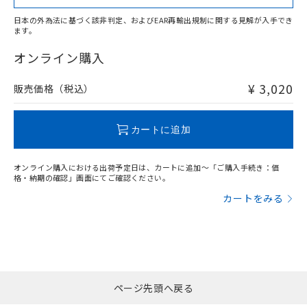
日本の外為法に基づく該非判定、およびEAR再輸出規制に関する見解が入手でき
ます。
"対応済み"や非含有の記載がされた商品であっても、流通
在庫等で未対応品が混在する可能性があります。
オンライン購入
非含有品が必要な際は、弊社営業部門もしくは販売店へお
問い合わせください。
¥ 3,020
販売価格（税込）
この製品のRoHS/REACH対応状況ページへ
カートに追加
オンライン購入における出荷予定日は、カートに追加～「ご購入手続き：価
格・納期の確認」画面にてご確認ください。
カートをみる
ページ先頭へ戻る