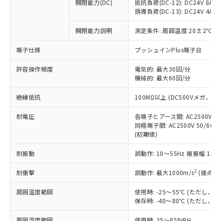
基準値を超えていることを示します。
いたものが、含有品と判明した場合などや
開閉能力(DC)
抵抗負荷(DC-12): DC24V 8A/DC
当社は、これら貴社製品のうち、外国
ことをご了承ください。
「－」：未確認です。当社販売部門へお問
誘導負荷(DC-13): DC24V 4A/DC
むを得ず変更することがあります。
為替および外国貿易法に定める商品
在庫状況および標準価格照会結果は、
い合わせください。
（以下｢規制貨物等」という）を輸出
記載している更新日時点での社内デー
開閉能力説明
測定条件: 周囲温度 20±2℃、
*EU RoHS指令（10物質）：
または国外への提供する場合は、日本
記
タに基づき作成されるものであり、閲
説明
鉛(Pb) 1000ppm以下、 水銀(Hg) 1000ppm以下、 カド
*中国RoHS10物質の基準値 (GB/T26572)：
国政府の輸出許可(または役務取引許
号
覧された時点での実際の在庫および標
ミウム(Cd) 100ppm以下、
Pb(鉛) :1000ppm、 Hg(水銀) : 1000ppm、 Cd(カドミウ
端子仕様
プッシュインPlus端子台
可)を取得するなどの必要な手続きを
六価クロム(Cr(Ⅵ)) 1000ppm以下、ポリ臭化ビフェニル
ム) : 100ppm、
準価格とは異なる場合があることをご
類(PBB) 1000ppm以下、ポリ臭化ジフェニルエーテル類
Cr(Ⅵ)(六価クロム) : 1000ppm、 PBBs(ポリ臭化ビフェ
とります。
了承ください。
許容操作頻度
電気的: 最大30回/分
(PBDE) 1000ppm以下、フタル酸ビス(2-エチルヘキシ
○
一定数以上の在庫あり
ニル類) : 1000ppm、 PBDEs(ポリ臭化ジフェニルエーテ
当社は規制貨物を破棄する場合は、完
ル) (DEHP)(別名：DOP) 1000ppm以下、フタル酸ブチ
機械的: 最大60回/分
正式な納期状況および標準価格はお客
ル類) : 1000ppm、
ルベンジル（BBP） 1000ppm以下、フタル酸ジブチル
全に破砕するなど、違法に輸出されな
DBP(フタル酸ジブチル) : 1000ppm、 DIBP(フタル酸ジ
様のお取引先、またはお客様担当のオ
（DBP） 1000ppm以下、フタル酸ジイソブチル
イソブチル) : 1000ppm、 BBP(フタル酸ブチルベンジ
△
一定数には満たないが在庫あり
いよう必要な手段を講じます。
絶縁抵抗
100MΩ以上 (DC500Vメガ、
ムロン制御機器販売店・当社販売員に
(DIBP) 1000ppm以下
ル) : 1000ppm、
当社は貴社製品を、核兵器、ミサイ
但し、RoHS指令で産業用監視および制御機器に対する
DEHP(フタル酸ビス(2-エチルヘキシル)) : 1000ppm
ご相談ください。
適用除外項目は除く。
耐電圧
各端子とアース間: AC2500V 50/
ル、化学兵器、生物兵器またはその他
－
在庫なし(最新の在庫状況につ
オムロン制御機器販売店や当社販売拠
フタル酸エステル類の４物質については閾値を超える意
同極端子間: AC2500V 50/60
武器並びにこれらの製造装置等に一切
いては、お客様のお取引先、ま
図的な使用がないことを確認しています。
点は「
販売ネットワーク
」をご確認
(初期値)
※2 環境保護使用期限
使用いたしません。
たはお客様担当のオムロン制御
ください。
当社は、貴社製品を第三者に販売する
機器販売店・当社販売員にご確
在庫状況および標準価格結果を当社の
耐振動
誤動作: 10～55Hz 複振幅 1.
※2 対応予定月
「ｅ」：有害物質（10物質）のすべてが基
場合は、上記1、2および3の内容を当
認ください)
事前の承諾なく第三者に漏洩または開
準値以下であることを示します。
該第三者に通知します。また当社は、
示しないようお願いします。
2
耐衝撃
誤動作: 最大1000m/s
(接点開
部品在庫の切り替え状況などにより、予定
「10」：通常の使用状況下において有害物
販売先および販売に係わる関係者が違
マイパーツ機能（部品リスト作成サー
空
受注生産機種、また在庫状況の
月が前後することがあります。
質が外部に漏えいし、環境に深刻な影響を
法に輸出するおそれがある場合は、取
周囲温度範囲
使用時: -25～55℃ (ただし
ビス）をご利用いただくには、I-Web
白
情報を公開していない機種
及ぼさない年数を意味します。
り引きをいたしません。
保存時: -40～80℃ (ただし
メンバーズにご登録されている必要が
「－」：未確認です。当社販売部門へお問
あります。
い合わせください。
周囲湿度範囲
使用時: 35～85%RH