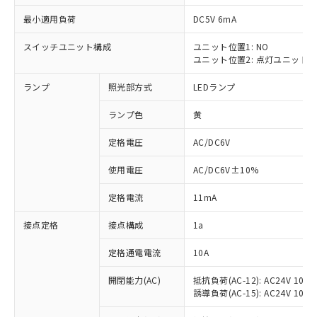
最小適用負荷
DC5V 6mA
スイッチユニット構成
ユニット位置1: NO
ユニット位置2: 点灯ユニット
※1 対応状況
ランプ
照光部方式
LEDランプ
対応済み：EU RoHS指令（10物質）の
非含有に対応した製品が提供可能な商品で
ランプ色
黄
す。
対応予定：EU RoHS指令（10物質）の非含
定格電圧
AC/DC6V
ご利用条件
有に対応した製品に切り替える予定のある
使用電圧
AC/DC6V±10%
商品です。
対応予定なし：EU RoHS指令（10物質）の
以下の条件をお読みいただき、同意のうえ
定格電流
11mA
非含有に非対応の商品で、対応品を出す予
ご利用ください。
定はありません。
接点定格
接点構成
1a
調査・確認中：EU RoHS指令（10物質）の
本サービスは、当社制御機器事業取扱
※1 中国RoHS○×表
非含有の対応状況を調査中または確認中の
商品の当社在庫状況および標準価格
定格通電電流
10A
商品です。
(税抜)を提供させていただくもので
「○」：最大均質材料含有率が中国RoHSの
非該当品：ライセンス料など無形物で、有
開閉能力(AC)
抵抗負荷(AC-12): AC24V 10A/A
す。
基準値以下であることを示します。
害物質有無と関係のない商品です。
誘導負荷(AC-15): AC24V 10A/AC
当社制御機器事業取扱商品の中には、
「×」：最大均質材料含有率が中国RoHSの
仕入先様の事情により、非含有部品として
本サービスの対象外となる商品もある