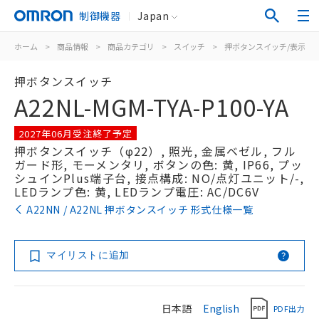
制御機器
Japan
ホーム
>
商品情報
>
商品カテゴリ
>
スイッチ
>
押ボタンスイッチ/表示灯
押ボタンスイッチ
A22NL-MGM-TYA-P100-YA
2027年06月受注終了予定
押ボタンスイッチ（φ22）, 照光, 金属ベゼル, フル
ガード形, モーメンタリ, ボタンの色: 黄, IP66, プッ
シュインPlus端子台, 接点構成: NO/点灯ユニット/-,
LEDランプ色: 黄, LEDランプ電圧: AC/DC6V
A22NN / A22NL 押ボタンスイッチ 形式仕様一覧
マイリストに追加
日本語
English
PDF出力