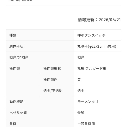
情報更新：2026/05/21
種類
押ボタンスイッチ
胴体形状
丸胴形(φ22/25mm共用)
照光/非照光
照光
操作部
操作部形状
丸形 フルガード形
操作部色
黄
透明/不透明
透明
動作機能
モーメンタリ
ベゼル材質
金属
負荷
一般負荷用