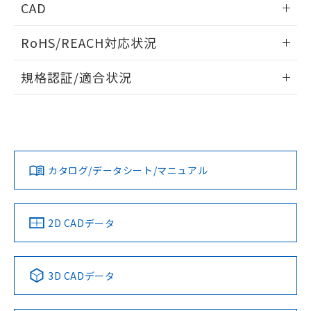
CAD
ログイン/会員登録いただくと、CADデータをダウンロー
RoHS/REACH対応状況
ドすることができます。
情報更新：2026/7/29
規格認証/適合状況
ログイン/会員登録
EU RoHS
注意事項・凡例
A22NL-MGM-TWA-P002-WAについての規格認証/適合状況に
ついては、「カスタマーサポートセンタ お客様相談室」また
は貴社担当オムロン営業員または販売店にお問い合わせくだ
対応状況
対応予定月
※1
※2
さい。
ダウンロードデータをご利用いただく前に、以下を必ずお読
みください。
カタログ/データシート/マニュアル
対応済み
ソフトウェアの使用条件
お問い合わせ
中国 RoHS
注意事項・凡例
2D CADデータ
中国 RoHS表
※1 ※2
3D CADデータ
Pb
Hg
Cd
Cr(VI)