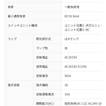
負荷
一般負荷用
最小適用負荷
DC5V 6mA
スイッチユニット構成
ユニット位置2: 点灯ユニット
※1 対応状況
ユニット位置3: NC
対応済み：EU RoHS指令（10物質）の
ランプ
照光部方式
LEDランプ
非含有に対応した製品が提供可能な商品で
す。
ランプ色
白
対応予定：EU RoHS指令（10物質）の非含
ご利用条件
有に対応した製品に切り替える予定のある
定格電圧
AC/DC6V
商品です。
使用電圧
AC/DC6V±10%
対応予定なし：EU RoHS指令（10物質）の
以下の条件をお読みいただき、同意のうえ
非含有に非対応の商品で、対応品を出す予
ご利用ください。
定格電流
5mA
定はありません。
調査・確認中：EU RoHS指令（10物質）の
本サービスは、当社制御機器事業取扱
接点定格
接点構成
1b
※1 中国RoHS○×表
非含有の対応状況を調査中または確認中の
商品の当社在庫状況および標準価格
商品です。
(税抜)を提供させていただくもので
定格通電電流
10A
「○」：最大均質材料含有率が中国RoHSの
非該当品：ライセンス料など無形物で、有
す。
基準値以下であることを示します。
害物質有無と関係のない商品です。
開閉能力(AC)
抵抗負荷(AC-12): AC24V 10A/A
当社制御機器事業取扱商品の中には、