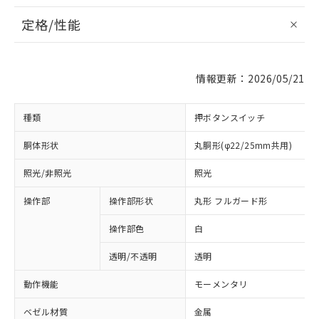
定格/性能
情報更新：2026/05/21
種類
押ボタンスイッチ
胴体形状
丸胴形(φ22/25mm共用)
照光/非照光
照光
操作部
操作部形状
丸形 フルガード形
操作部色
白
透明/不透明
透明
動作機能
モーメンタリ
ベゼル材質
金属