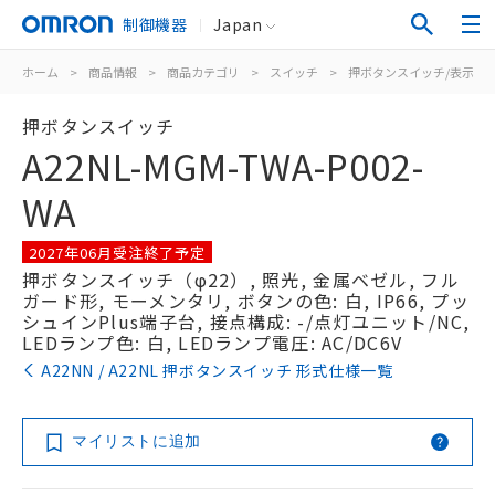
制御機器
Japan
ホーム
>
商品情報
>
商品カテゴリ
>
スイッチ
>
押ボタンスイッチ/表示灯
押ボタンスイッチ
A22NL-MGM-TWA-P002-
WA
2027年06月受注終了予定
押ボタンスイッチ（φ22）, 照光, 金属ベゼル, フル
ガード形, モーメンタリ, ボタンの色: 白, IP66, プッ
シュインPlus端子台, 接点構成: -/点灯ユニット/NC,
LEDランプ色: 白, LEDランプ電圧: AC/DC6V
A22NN / A22NL 押ボタンスイッチ 形式仕様一覧
マイリストに追加