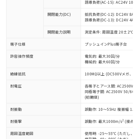
「×」：最大均質材料含有率が中国RoHSの
仕入先様の事情により、非含有部品として
誘導負荷(AC-15): AC24V 10A/AC
本サービスの対象外となる商品もある
基準値を超えていることを示します。
いたものが、含有品と判明した場合などや
当社は、これら貴社製品のうち、外国
ことをご了承ください。
「－」：未確認です。当社販売部門へお問
むを得ず変更することがあります。
開閉能力(DC)
抵抗負荷(DC-12): DC24V 8A/DC
為替および外国貿易法に定める商品
在庫状況および標準価格照会結果は、
い合わせください。
誘導負荷(DC-13): DC24V 4A/DC
（以下｢規制貨物等」という）を輸出
記載している更新日時点での社内デー
*EU RoHS指令（10物質）：
または国外への提供する場合は、日本
記
タに基づき作成されるものであり、閲
説明
鉛(Pb) 1000ppm以下、 水銀(Hg) 1000ppm以下、 カド
開閉能力説明
測定条件: 周囲温度 20±2℃、
*中国RoHS10物質の基準値 (GB/T26572)：
国政府の輸出許可(または役務取引許
号
覧された時点での実際の在庫および標
ミウム(Cd) 100ppm以下、
Pb(鉛) :1000ppm、 Hg(水銀) : 1000ppm、 Cd(カドミウ
可)を取得するなどの必要な手続きを
六価クロム(Cr(Ⅵ)) 1000ppm以下、ポリ臭化ビフェニル
ム) : 100ppm、
準価格とは異なる場合があることをご
端子仕様
プッシュインPlus端子台
類(PBB) 1000ppm以下、ポリ臭化ジフェニルエーテル類
Cr(Ⅵ)(六価クロム) : 1000ppm、 PBBs(ポリ臭化ビフェ
とります。
了承ください。
(PBDE) 1000ppm以下、フタル酸ビス(2-エチルヘキシ
○
一定数以上の在庫あり
ニル類) : 1000ppm、 PBDEs(ポリ臭化ジフェニルエーテ
当社は規制貨物を破棄する場合は、完
ル) (DEHP)(別名：DOP) 1000ppm以下、フタル酸ブチ
正式な納期状況および標準価格はお客
許容操作頻度
ル類) : 1000ppm、
電気的: 最大30回/分
ルベンジル（BBP） 1000ppm以下、フタル酸ジブチル
全に破砕するなど、違法に輸出されな
DBP(フタル酸ジブチル) : 1000ppm、 DIBP(フタル酸ジ
機械的: 最大60回/分
様のお取引先、またはお客様担当のオ
（DBP） 1000ppm以下、フタル酸ジイソブチル
イソブチル) : 1000ppm、 BBP(フタル酸ブチルベンジ
△
一定数には満たないが在庫あり
いよう必要な手段を講じます。
ムロン制御機器販売店・当社販売員に
(DIBP) 1000ppm以下
ル) : 1000ppm、
当社は貴社製品を、核兵器、ミサイ
絶縁抵抗
但し、RoHS指令で産業用監視および制御機器に対する
100MΩ以上 (DC500Vメガ、
DEHP(フタル酸ビス(2-エチルヘキシル)) : 1000ppm
ご相談ください。
適用除外項目は除く。
ル、化学兵器、生物兵器またはその他
－
在庫なし(最新の在庫状況につ
オムロン制御機器販売店や当社販売拠
フタル酸エステル類の４物質については閾値を超える意
耐電圧
各端子とアース間: AC2500V 50/
武器並びにこれらの製造装置等に一切
いては、お客様のお取引先、ま
図的な使用がないことを確認しています。
点は「
販売ネットワーク
」をご確認
同極端子間: AC2500V 50/60
※2 環境保護使用期限
使用いたしません。
たはお客様担当のオムロン制御
ください。
(初期値)
当社は、貴社製品を第三者に販売する
機器販売店・当社販売員にご確
在庫状況および標準価格結果を当社の
※2 対応予定月
「ｅ」：有害物質（10物質）のすべてが基
場合は、上記1、2および3の内容を当
認ください)
事前の承諾なく第三者に漏洩または開
耐振動
誤動作: 10～55Hz 複振幅 1.
準値以下であることを示します。
該第三者に通知します。また当社は、
示しないようお願いします。
部品在庫の切り替え状況などにより、予定
「10」：通常の使用状況下において有害物
販売先および販売に係わる関係者が違
マイパーツ機能（部品リスト作成サー
2
耐衝撃
誤動作: 最大1000m/s
(接点開
空
受注生産機種、また在庫状況の
月が前後することがあります。
質が外部に漏えいし、環境に深刻な影響を
法に輸出するおそれがある場合は、取
ビス）をご利用いただくには、I-Web
白
情報を公開していない機種
及ぼさない年数を意味します。
り引きをいたしません。
周囲温度範囲
使用時: -25～55℃ (ただし
メンバーズにご登録されている必要が
「－」：未確認です。当社販売部門へお問
保存時: -40～80℃ (ただし