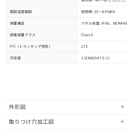
あります。
い合わせください。
お客様が当ウェブサイト上で当社にご
※3 非含有証明書ダウンロード
周囲湿度範囲
使用時: 35～85%RH
登録された部品リストについて、当社
および当社の共同利用者が、当社の製
保護構造
パネル前面: IP66、NEMA4X, N
下記の非含有証明書をダウンロードするこ
品・サービスに関するお客様との取
とができます。
合意する
キャンセル
引・商談に必要な範囲で利用すること
感電保護クラス
Class II
をご了承ください。
EU RoHS指令（10物質）の非含有証明書
※当社の共同利用者とは、
"個人情報
PTI（トラッキング特性）
175
51物質の非含有証明書（当社基準）
の共同利用に関して"
の「1.共同利
※本証明書は発行日時点で非含有を証明す
用者の範囲」に記載されている法人を
汚染度
3 (EN60947-5-1)
るもので、過去に遡って非含有を証明する
指します。
ものではありません。
また、RoHS指令のフタル酸エステル類４
物質の対応では、対応完了までの期間は出
荷製品に未対応品が混在することから備考
欄に対応日を記載しておりました。
既に当社にて対応品への在庫切替を完了
していることから、特段のことがない限
外形図
り、2022年1月12日より割愛しておりま
情報更新：2026/05/21
す。
取りつけ穴加工図
情報更新：2026/05/21