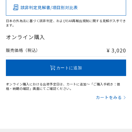
該非判定見解書/項目別対比表
X
O
O
O
日本の外為法に基づく該非判定、およびEAR再輸出規制に関する見解が入手でき
ます。
"対応済み"や非含有の記載がされた商品であっても、流通
在庫等で未対応品が混在する可能性があります。
オンライン購入
非含有品が必要な際は、弊社営業部門もしくは販売店へお
問い合わせください。
¥ 3,020
販売価格（税込）
この製品のRoHS/REACH対応状況ページへ
カートに追加
オンライン購入における出荷予定日は、カートに追加～「ご購入手続き：価
格・納期の確認」画面にてご確認ください。
カートをみる