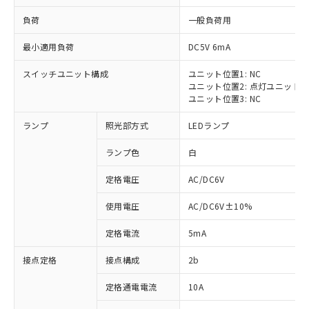
負荷
一般負荷用
最小適用負荷
DC5V 6mA
スイッチユニット構成
ユニット位置1: NC
※1 対応状況
ユニット位置2: 点灯ユニット
ユニット位置3: NC
対応済み：EU RoHS指令（10物質）の
ランプ
照光部方式
LEDランプ
非含有に対応した製品が提供可能な商品で
す。
ランプ色
白
対応予定：EU RoHS指令（10物質）の非含
ご利用条件
有に対応した製品に切り替える予定のある
定格電圧
AC/DC6V
商品です。
対応予定なし：EU RoHS指令（10物質）の
使用電圧
AC/DC6V±10%
以下の条件をお読みいただき、同意のうえ
非含有に非対応の商品で、対応品を出す予
ご利用ください。
定はありません。
定格電流
5mA
調査・確認中：EU RoHS指令（10物質）の
本サービスは、当社制御機器事業取扱
※1 中国RoHS○×表
非含有の対応状況を調査中または確認中の
接点定格
接点構成
2b
商品の当社在庫状況および標準価格
商品です。
(税抜)を提供させていただくもので
「○」：最大均質材料含有率が中国RoHSの
定格通電電流
10A
非該当品：ライセンス料など無形物で、有
す。
基準値以下であることを示します。
害物質有無と関係のない商品です。