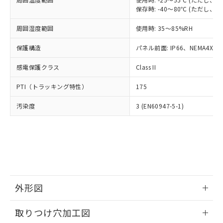
「－」：未確認です。当社販売部門へお問
あります。
保存時: -40～80℃ (ただし
い合わせください。
お客様が当ウェブサイト上で当社にご
※3 非含有証明書ダウンロード
登録された部品リストについて、当社
周囲湿度範囲
使用時: 35～85%RH
および当社の共同利用者が、当社の製
下記の非含有証明書をダウンロードするこ
保護構造
パネル前面: IP66、NEMA4X, N
品・サービスに関するお客様との取
とができます。
合意する
キャンセル
引・商談に必要な範囲で利用すること
感電保護クラス
Class II
をご了承ください。
EU RoHS指令（10物質）の非含有証明書
※当社の共同利用者とは、
"個人情報
PTI（トラッキング特性）
51物質の非含有証明書（当社基準）
175
の共同利用に関して"
の「1.共同利
※本証明書は発行日時点で非含有を証明す
用者の範囲」に記載されている法人を
汚染度
3 (EN60947-5-1)
るもので、過去に遡って非含有を証明する
指します。
ものではありません。
また、RoHS指令のフタル酸エステル類４
物質の対応では、対応完了までの期間は出
荷製品に未対応品が混在することから備考
欄に対応日を記載しておりました。
既に当社にて対応品への在庫切替を完了
していることから、特段のことがない限
外形図
り、2022年1月12日より割愛しておりま
す。
情報更新：2026/05/21
取りつけ穴加工図