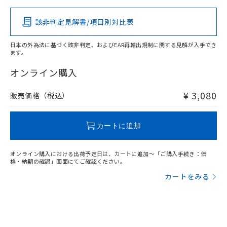
その他の認証はこちらのページからご検索ください
該非判定見解書/項目別対比表
X
O
O
O
日本の外為法に基づく該非判定、およびEAR再輸出規制に関する見解が入手でき
ます。
"対応済み"や非含有の記載がされた商品であっても、流通
在庫等で未対応品が混在する可能性があります。
オンライン購入
非含有品が必要な際は、弊社営業部門もしくは販売店へお
問い合わせください。
¥ 3,080
販売価格（税込）
この製品のRoHS/REACH対応状況ページへ
カートに追加
オンライン購入における出荷予定日は、カートに追加～「ご購入手続き：価
格・納期の確認」画面にてご確認ください。
カートをみる