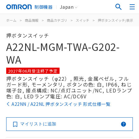
制御機器
Japan
ホーム
>
商品情報
>
商品カテゴリ
>
スイッチ
>
押ボタンスイッチ/表示灯
押ボタンスイッチ
A22NL-MGM-TWA-G202-
WA
2027年06月受注終了予定
押ボタンスイッチ（φ22）, 照光, 金属ベゼル, フル
ガード形, モーメンタリ, ボタンの色: 白, IP66, ねじ
端子台, 接点構成: NC/点灯ユニット/NC, LEDランプ
色: 白, LEDランプ電圧: AC/DC6V
A22NN / A22NL 押ボタンスイッチ 形式仕様一覧
マイリストに追加