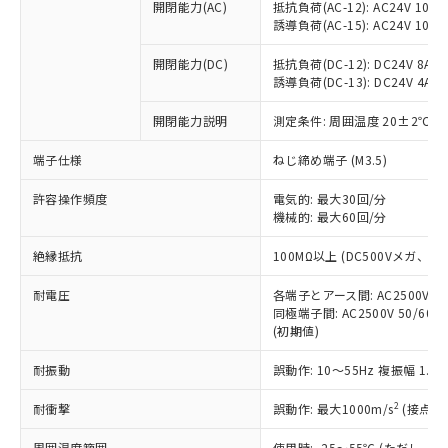
当社制御機器事業取扱商品の中には、
開閉能力(AC)
抵抗負荷(AC-12): AC24V 10A/A
「×」：最大均質材料含有率が中国RoHSの
仕入先様の事情により、非含有部品として
本サービスの対象外となる商品もある
誘導負荷(AC-15): AC24V 10A/AC
基準値を超えていることを示します。
いたものが、含有品と判明した場合などや
当社は、これら貴社製品のうち、外国
ことをご了承ください。
「－」：未確認です。当社販売部門へお問
むを得ず変更することがあります。
為替および外国貿易法に定める商品
在庫状況および標準価格照会結果は、
開閉能力(DC)
抵抗負荷(DC-12): DC24V 8A/DC
い合わせください。
（以下｢規制貨物等」という）を輸出
誘導負荷(DC-13): DC24V 4A/DC
記載している更新日時点での社内デー
*EU RoHS指令（10物質）：
または国外への提供する場合は、日本
記
タに基づき作成されるものであり、閲
説明
鉛(Pb) 1000ppm以下、 水銀(Hg) 1000ppm以下、 カド
*中国RoHS10物質の基準値 (GB/T26572)：
国政府の輸出許可(または役務取引許
開閉能力説明
測定条件: 周囲温度 20±2℃、
号
覧された時点での実際の在庫および標
ミウム(Cd) 100ppm以下、
Pb(鉛) :1000ppm、 Hg(水銀) : 1000ppm、 Cd(カドミウ
可)を取得するなどの必要な手続きを
六価クロム(Cr(Ⅵ)) 1000ppm以下、ポリ臭化ビフェニル
ム) : 100ppm、
準価格とは異なる場合があることをご
類(PBB) 1000ppm以下、ポリ臭化ジフェニルエーテル類
端子仕様
Cr(Ⅵ)(六価クロム) : 1000ppm、 PBBs(ポリ臭化ビフェ
ねじ締め端子 (M3.5)
とります。
了承ください。
(PBDE) 1000ppm以下、フタル酸ビス(2-エチルヘキシ
○
一定数以上の在庫あり
ニル類) : 1000ppm、 PBDEs(ポリ臭化ジフェニルエーテ
当社は規制貨物を破棄する場合は、完
ル) (DEHP)(別名：DOP) 1000ppm以下、フタル酸ブチ
正式な納期状況および標準価格はお客
ル類) : 1000ppm、
許容操作頻度
電気的: 最大30回/分
ルベンジル（BBP） 1000ppm以下、フタル酸ジブチル
全に破砕するなど、違法に輸出されな
DBP(フタル酸ジブチル) : 1000ppm、 DIBP(フタル酸ジ
様のお取引先、またはお客様担当のオ
（DBP） 1000ppm以下、フタル酸ジイソブチル
機械的: 最大60回/分
イソブチル) : 1000ppm、 BBP(フタル酸ブチルベンジ
△
一定数には満たないが在庫あり
いよう必要な手段を講じます。
ムロン制御機器販売店・当社販売員に
(DIBP) 1000ppm以下
ル) : 1000ppm、
当社は貴社製品を、核兵器、ミサイ
但し、RoHS指令で産業用監視および制御機器に対する
DEHP(フタル酸ビス(2-エチルヘキシル)) : 1000ppm
ご相談ください。
絶縁抵抗
100MΩ以上 (DC500Vメガ、
適用除外項目は除く。
ル、化学兵器、生物兵器またはその他
－
在庫なし(最新の在庫状況につ
オムロン制御機器販売店や当社販売拠
フタル酸エステル類の４物質については閾値を超える意
武器並びにこれらの製造装置等に一切
いては、お客様のお取引先、ま
図的な使用がないことを確認しています。
点は「
販売ネットワーク
」をご確認
耐電圧
各端子とアース間: AC2500V 50/
※2 環境保護使用期限
使用いたしません。
たはお客様担当のオムロン制御
同極端子間: AC2500V 50/60
ください。
当社は、貴社製品を第三者に販売する
(初期値)
機器販売店・当社販売員にご確
在庫状況および標準価格結果を当社の
※2 対応予定月
「ｅ」：有害物質（10物質）のすべてが基
場合は、上記1、2および3の内容を当
認ください)
事前の承諾なく第三者に漏洩または開
準値以下であることを示します。
耐振動
誤動作: 10～55Hz 複振幅 1.
該第三者に通知します。また当社は、
示しないようお願いします。
部品在庫の切り替え状況などにより、予定
「10」：通常の使用状況下において有害物
販売先および販売に係わる関係者が違
マイパーツ機能（部品リスト作成サー
空
受注生産機種、また在庫状況の
2
耐衝撃
誤動作: 最大1000m/s
(接点開
月が前後することがあります。
質が外部に漏えいし、環境に深刻な影響を
法に輸出するおそれがある場合は、取
ビス）をご利用いただくには、I-Web
白
情報を公開していない機種
及ぼさない年数を意味します。
り引きをいたしません。
メンバーズにご登録されている必要が
周囲温度範囲
使用時: -25～55℃ (ただし