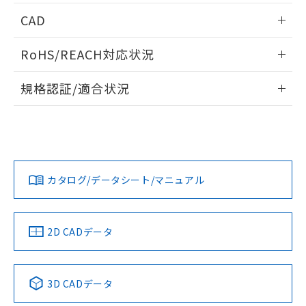
情報更新：2026/05/21
CAD
ログイン/会員登録いただくと、CADデータをダウンロー
RoHS/REACH対応状況
ドすることができます。
情報更新：2026/7/29
規格認証/適合状況
ログイン/会員登録
EU RoHS
注意事項・凡例
UL認証
CSA認証
CEマーキング
Yes
Yes
Yes
対応状況
対応予定月
※1
※2
ダウンロードデータをご利用いただく前に、以下を必ずお読
みください。
カタログ/データシート/マニュアル
対応済み
ソフトウェアの使用条件
LR型式承認
DNV型式承認
BV型式承認
KR型式承
（イギリス
（ノルウェー
（フランス
（韓国
船舶規格）
船舶規格）
船舶規格）
船舶規格
中国 RoHS
注意事項・凡例
2D CADデータ
No
No
No
No
中国 RoHS表
※1 ※2
3D CADデータ
この製品の規格認証/適合状況ページへ
Pb
Hg
Cd
Cr(VI)