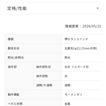
定格/性能
情報更新：2026/05/21
種類
押ボタンスイッチ
胴体形状
丸胴形(φ22/25mm共用)
照光/非照光
照光
操作部
操作部形状
丸形 フルガード形
操作部色
白
透明/不透明
透明
動作機能
モーメンタリ
ベゼル材質
金属