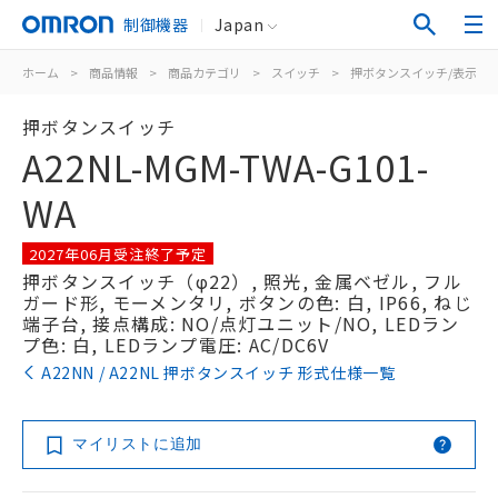
制御機器
Japan
ホーム
>
商品情報
>
商品カテゴリ
>
スイッチ
>
押ボタンスイッチ/表示灯
押ボタンスイッチ
A22NL-MGM-TWA-G101-
WA
2027年06月受注終了予定
押ボタンスイッチ（φ22）, 照光, 金属ベゼル, フル
ガード形, モーメンタリ, ボタンの色: 白, IP66, ねじ
端子台, 接点構成: NO/点灯ユニット/NO, LEDラン
プ色: 白, LEDランプ電圧: AC/DC6V
A22NN / A22NL 押ボタンスイッチ 形式仕様一覧
マイリストに追加