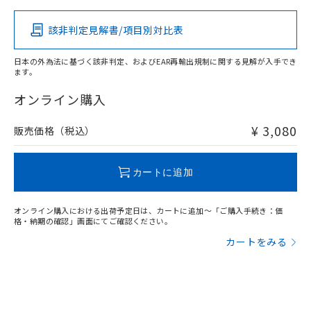
その他の認証はこちらのページからご検索ください
該非判定見解書/項目別対比表
X
O
O
O
日本の外為法に基づく該非判定、およびEAR再輸出規制に関する見解が入手でき
ます。
"対応済み"や非含有の記載がされた商品であっても、流通
在庫等で未対応品が混在する可能性があります。
オンライン購入
非含有品が必要な際は、弊社営業部門もしくは販売店へお
問い合わせください。
¥ 3,080
販売価格（税込）
この製品のRoHS/REACH対応状況ページへ
カートに追加
オンライン購入における出荷予定日は、カートに追加～「ご購入手続き：価
格・納期の確認」画面にてご確認ください。
カートをみる