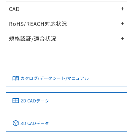
情報更新：2026/05/21
CAD
ログイン/会員登録いただくと、CADデータをダウンロー
RoHS/REACH対応状況
ドすることができます。
情報更新：2026/7/29
規格認証/適合状況
ログイン/会員登録
EU RoHS
注意事項・凡例
UL認証
CSA認証
CEマーキング
Yes
Yes
Yes
対応状況
対応予定月
※1
※2
ダウンロードデータをご利用いただく前に、以下を必ずお読
みください。
カタログ/データシート/マニュアル
対応済み
ソフトウェアの使用条件
LR型式承認
DNV型式承認
BV型式承認
KR型式承
（イギリス
（ノルウェー
（フランス
（韓国
船舶規格）
船舶規格）
船舶規格）
船舶規格
中国 RoHS
注意事項・凡例
2D CADデータ
No
No
No
No
中国 RoHS表
※1 ※2
3D CADデータ
この製品の規格認証/適合状況ページへ
Pb
Hg
Cd
Cr(VI)