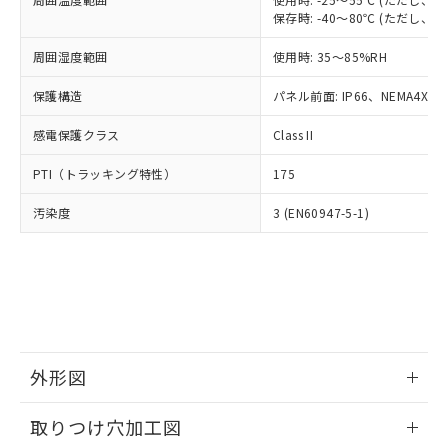
「－」：未確認です。当社販売部門へお問
あります。
保存時: -40～80℃ (ただし
い合わせください。
お客様が当ウェブサイト上で当社にご
※3 非含有証明書ダウンロード
登録された部品リストについて、当社
周囲湿度範囲
使用時: 35～85%RH
および当社の共同利用者が、当社の製
下記の非含有証明書をダウンロードするこ
保護構造
パネル前面: IP66、NEMA4X, N
品・サービスに関するお客様との取
とができます。
合意する
キャンセル
引・商談に必要な範囲で利用すること
感電保護クラス
Class II
をご了承ください。
EU RoHS指令（10物質）の非含有証明書
※当社の共同利用者とは、
"個人情報
PTI（トラッキング特性）
51物質の非含有証明書（当社基準）
175
の共同利用に関して"
の「1.共同利
※本証明書は発行日時点で非含有を証明す
用者の範囲」に記載されている法人を
汚染度
3 (EN60947-5-1)
るもので、過去に遡って非含有を証明する
指します。
ものではありません。
また、RoHS指令のフタル酸エステル類４
物質の対応では、対応完了までの期間は出
荷製品に未対応品が混在することから備考
欄に対応日を記載しておりました。
既に当社にて対応品への在庫切替を完了
していることから、特段のことがない限
外形図
り、2022年1月12日より割愛しておりま
す。
情報更新：2026/05/21
取りつけ穴加工図