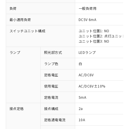
負荷
一般負荷用
最小適用負荷
DC5V 6mA
スイッチユニット構成
ユニット位置1: NO
※1 対応状況
ユニット位置2: 点灯ユニット
ユニット位置3: NO
対応済み：EU RoHS指令（10物質）の
ランプ
照光部方式
LEDランプ
非含有に対応した製品が提供可能な商品で
す。
ランプ色
白
対応予定：EU RoHS指令（10物質）の非含
ご利用条件
有に対応した製品に切り替える予定のある
定格電圧
AC/DC6V
商品です。
対応予定なし：EU RoHS指令（10物質）の
使用電圧
AC/DC6V±10%
以下の条件をお読みいただき、同意のうえ
非含有に非対応の商品で、対応品を出す予
ご利用ください。
定はありません。
定格電流
5mA
調査・確認中：EU RoHS指令（10物質）の
本サービスは、当社制御機器事業取扱
※1 中国RoHS○×表
非含有の対応状況を調査中または確認中の
接点定格
接点構成
2a
商品の当社在庫状況および標準価格
商品です。
(税抜)を提供させていただくもので
「○」：最大均質材料含有率が中国RoHSの
定格通電電流
10A
非該当品：ライセンス料など無形物で、有
す。
基準値以下であることを示します。
害物質有無と関係のない商品です。