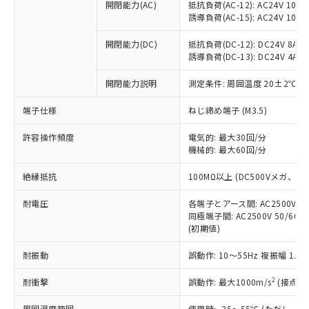
当社制御機器事業取扱商品の中には、
開閉能力(AC)
抵抗負荷(AC-12): AC24V 10A/A
「×」：最大均質材料含有率が中国RoHSの
仕入先様の事情により、非含有部品として
本サービスの対象外となる商品もある
誘導負荷(AC-15): AC24V 10A/AC
基準値を超えていることを示します。
いたものが、含有品と判明した場合などや
当社は、これら貴社製品のうち、外国
ことをご了承ください。
「－」：未確認です。当社販売部門へお問
むを得ず変更することがあります。
為替および外国貿易法に定める商品
在庫状況および標準価格照会結果は、
開閉能力(DC)
抵抗負荷(DC-12): DC24V 8A/DC
い合わせください。
（以下｢規制貨物等」という）を輸出
誘導負荷(DC-13): DC24V 4A/DC
記載している更新日時点での社内デー
*EU RoHS指令（10物質）：
または国外への提供する場合は、日本
記
タに基づき作成されるものであり、閲
説明
鉛(Pb) 1000ppm以下、 水銀(Hg) 1000ppm以下、 カド
*中国RoHS10物質の基準値 (GB/T26572)：
国政府の輸出許可(または役務取引許
開閉能力説明
測定条件: 周囲温度 20±2℃、
号
覧された時点での実際の在庫および標
ミウム(Cd) 100ppm以下、
Pb(鉛) :1000ppm、 Hg(水銀) : 1000ppm、 Cd(カドミウ
可)を取得するなどの必要な手続きを
六価クロム(Cr(Ⅵ)) 1000ppm以下、ポリ臭化ビフェニル
ム) : 100ppm、
準価格とは異なる場合があることをご
類(PBB) 1000ppm以下、ポリ臭化ジフェニルエーテル類
端子仕様
Cr(Ⅵ)(六価クロム) : 1000ppm、 PBBs(ポリ臭化ビフェ
ねじ締め端子 (M3.5)
とります。
了承ください。
(PBDE) 1000ppm以下、フタル酸ビス(2-エチルヘキシ
○
一定数以上の在庫あり
ニル類) : 1000ppm、 PBDEs(ポリ臭化ジフェニルエーテ
当社は規制貨物を破棄する場合は、完
ル) (DEHP)(別名：DOP) 1000ppm以下、フタル酸ブチ
正式な納期状況および標準価格はお客
ル類) : 1000ppm、
許容操作頻度
電気的: 最大30回/分
ルベンジル（BBP） 1000ppm以下、フタル酸ジブチル
全に破砕するなど、違法に輸出されな
DBP(フタル酸ジブチル) : 1000ppm、 DIBP(フタル酸ジ
様のお取引先、またはお客様担当のオ
（DBP） 1000ppm以下、フタル酸ジイソブチル
機械的: 最大60回/分
イソブチル) : 1000ppm、 BBP(フタル酸ブチルベンジ
△
一定数には満たないが在庫あり
いよう必要な手段を講じます。
ムロン制御機器販売店・当社販売員に
(DIBP) 1000ppm以下
ル) : 1000ppm、
当社は貴社製品を、核兵器、ミサイ
但し、RoHS指令で産業用監視および制御機器に対する
DEHP(フタル酸ビス(2-エチルヘキシル)) : 1000ppm
ご相談ください。
絶縁抵抗
100MΩ以上 (DC500Vメガ、
適用除外項目は除く。
ル、化学兵器、生物兵器またはその他
－
在庫なし(最新の在庫状況につ
オムロン制御機器販売店や当社販売拠
フタル酸エステル類の４物質については閾値を超える意
武器並びにこれらの製造装置等に一切
いては、お客様のお取引先、ま
図的な使用がないことを確認しています。
点は「
販売ネットワーク
」をご確認
耐電圧
各端子とアース間: AC2500V 50/
※2 環境保護使用期限
使用いたしません。
たはお客様担当のオムロン制御
同極端子間: AC2500V 50/60
ください。
当社は、貴社製品を第三者に販売する
(初期値)
機器販売店・当社販売員にご確
在庫状況および標準価格結果を当社の
※2 対応予定月
「ｅ」：有害物質（10物質）のすべてが基
場合は、上記1、2および3の内容を当
認ください)
事前の承諾なく第三者に漏洩または開
準値以下であることを示します。
耐振動
誤動作: 10～55Hz 複振幅 1.
該第三者に通知します。また当社は、
示しないようお願いします。
部品在庫の切り替え状況などにより、予定
「10」：通常の使用状況下において有害物
販売先および販売に係わる関係者が違
マイパーツ機能（部品リスト作成サー
空
受注生産機種、また在庫状況の
2
耐衝撃
誤動作: 最大1000m/s
(接点開
月が前後することがあります。
質が外部に漏えいし、環境に深刻な影響を
法に輸出するおそれがある場合は、取
ビス）をご利用いただくには、I-Web
白
情報を公開していない機種
及ぼさない年数を意味します。
り引きをいたしません。
メンバーズにご登録されている必要が
周囲温度範囲
使用時: -25～55℃ (ただし