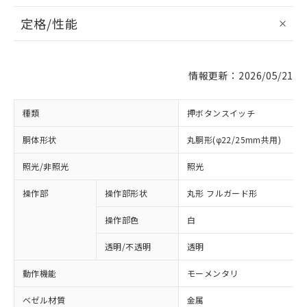
定格/性能
情報更新：2026/05/21
種類
押ボタンスイッチ
胴体形状
丸胴形(φ22/25mm共用)
照光/非照光
照光
操作部
操作部形状
丸形 フルガード形
操作部色
白
透明/不透明
透明
動作機能
モーメンタリ
ベゼル材質
金属