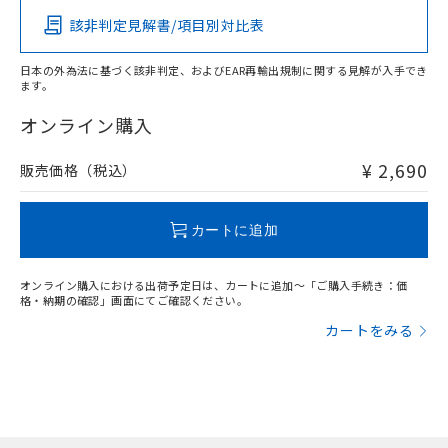
該非判定見解書/項目別対比表
X
O
O
O
日本の外為法に基づく該非判定、およびEAR再輸出規制に関する見解が入手でき
ます。
"対応済み"や非含有の記載がされた商品であっても、流通
在庫等で未対応品が混在する可能性があります。
オンライン購入
非含有品が必要な際は、弊社営業部門もしくは販売店へお
問い合わせください。
¥ 2,690
販売価格（税込）
この製品のRoHS/REACH対応状況ページへ
カートに追加
オンライン購入における出荷予定日は、カートに追加～「ご購入手続き：価
格・納期の確認」画面にてご確認ください。
カートをみる