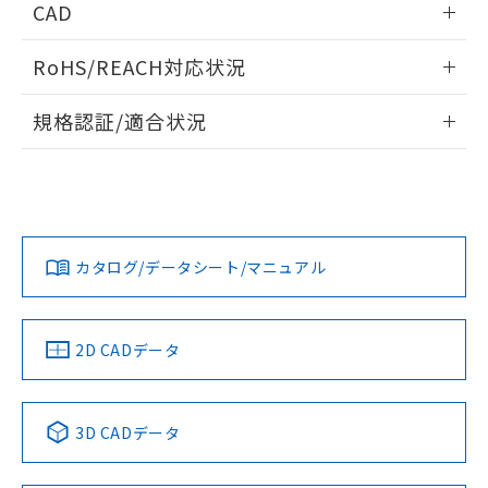
CAD
ログイン/会員登録いただくと、CADデータをダウンロー
RoHS/REACH対応状況
ドすることができます。
情報更新：2026/7/29
規格認証/適合状況
ログイン/会員登録
EU RoHS
注意事項・凡例
UL認証
CSA認証
CEマーキング
Yes
Yes
Yes
対応状況
対応予定月
※1
※2
ダウンロードデータをご利用いただく前に、以下を必ずお読
みください。
カタログ/データシート/マニュアル
対応済み
ソフトウェアの使用条件
LR型式承認
DNV型式承認
BV型式承認
KR型式承
（イギリス
（ノルウェー
（フランス
（韓国
船舶規格）
船舶規格）
船舶規格）
船舶規格
中国 RoHS
注意事項・凡例
2D CADデータ
No
No
No
No
中国 RoHS表
※1 ※2
3D CADデータ
この製品の規格認証/適合状況ページへ
Pb
Hg
Cd
Cr(VI)
その他の認証はこちらのページからご検索ください