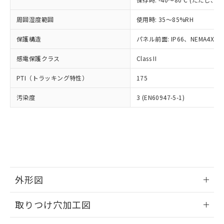
あります。
い合わせください。
お客様が当ウェブサイト上で当社にご
※3 非含有証明書ダウンロード
周囲湿度範囲
使用時: 35～85%RH
登録された部品リストについて、当社
および当社の共同利用者が、当社の製
保護構造
パネル前面: IP66、NEMA4X, N
下記の非含有証明書をダウンロードするこ
品・サービスに関するお客様との取
とができます。
合意する
キャンセル
引・商談に必要な範囲で利用すること
感電保護クラス
Class II
をご了承ください。
EU RoHS指令（10物質）の非含有証明書
※当社の共同利用者とは、
"個人情報
PTI（トラッキング特性）
175
51物質の非含有証明書（当社基準）
の共同利用に関して"
の「1.共同利
※本証明書は発行日時点で非含有を証明す
用者の範囲」に記載されている法人を
汚染度
3 (EN60947-5-1)
るもので、過去に遡って非含有を証明する
指します。
ものではありません。
また、RoHS指令のフタル酸エステル類４
物質の対応では、対応完了までの期間は出
荷製品に未対応品が混在することから備考
欄に対応日を記載しておりました。
既に当社にて対応品への在庫切替を完了
していることから、特段のことがない限
外形図
り、2022年1月12日より割愛しておりま
情報更新：2026/05/21
す。
取りつけ穴加工図
情報更新：2026/05/21