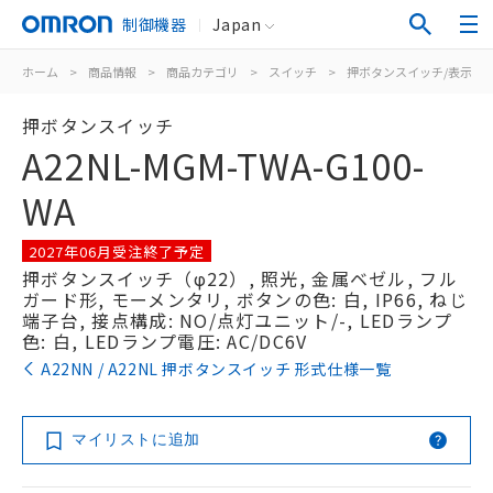
制御機器
Japan
ホーム
>
商品情報
>
商品カテゴリ
>
スイッチ
>
押ボタンスイッチ/表示灯
押ボタンスイッチ
A22NL-MGM-TWA-G100-
WA
2027年06月受注終了予定
押ボタンスイッチ（φ22）, 照光, 金属ベゼル, フル
ガード形, モーメンタリ, ボタンの色: 白, IP66, ねじ
端子台, 接点構成: NO/点灯ユニット/-, LEDランプ
色: 白, LEDランプ電圧: AC/DC6V
A22NN / A22NL 押ボタンスイッチ 形式仕様一覧
マイリストに追加