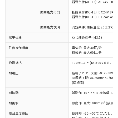
「×」：最大均質材料含有率が中国RoHSの
仕入先様の事情により、非含有部品として
誘導負荷(AC-15): AC24V 10A/AC
本サービスの対象外となる商品もある
基準値を超えていることを示します。
いたものが、含有品と判明した場合などや
当社は、これら貴社製品のうち、外国
ことをご了承ください。
「－」：未確認です。当社販売部門へお問
むを得ず変更することがあります。
開閉能力(DC)
抵抗負荷(DC-12): DC24V 8A/DC
為替および外国貿易法に定める商品
在庫状況および標準価格照会結果は、
い合わせください。
誘導負荷(DC-13): DC24V 4A/DC
（以下｢規制貨物等」という）を輸出
記載している更新日時点での社内デー
*EU RoHS指令（10物質）：
または国外への提供する場合は、日本
記
タに基づき作成されるものであり、閲
説明
鉛(Pb) 1000ppm以下、 水銀(Hg) 1000ppm以下、 カド
開閉能力説明
測定条件: 周囲温度 20±2℃、
*中国RoHS10物質の基準値 (GB/T26572)：
国政府の輸出許可(または役務取引許
号
覧された時点での実際の在庫および標
ミウム(Cd) 100ppm以下、
Pb(鉛) :1000ppm、 Hg(水銀) : 1000ppm、 Cd(カドミウ
可)を取得するなどの必要な手続きを
六価クロム(Cr(Ⅵ)) 1000ppm以下、ポリ臭化ビフェニル
ム) : 100ppm、
準価格とは異なる場合があることをご
端子仕様
ねじ締め端子 (M3.5)
類(PBB) 1000ppm以下、ポリ臭化ジフェニルエーテル類
Cr(Ⅵ)(六価クロム) : 1000ppm、 PBBs(ポリ臭化ビフェ
とります。
了承ください。
(PBDE) 1000ppm以下、フタル酸ビス(2-エチルヘキシ
○
一定数以上の在庫あり
ニル類) : 1000ppm、 PBDEs(ポリ臭化ジフェニルエーテ
当社は規制貨物を破棄する場合は、完
ル) (DEHP)(別名：DOP) 1000ppm以下、フタル酸ブチ
正式な納期状況および標準価格はお客
許容操作頻度
ル類) : 1000ppm、
電気的: 最大30回/分
ルベンジル（BBP） 1000ppm以下、フタル酸ジブチル
全に破砕するなど、違法に輸出されな
DBP(フタル酸ジブチル) : 1000ppm、 DIBP(フタル酸ジ
機械的: 最大60回/分
様のお取引先、またはお客様担当のオ
（DBP） 1000ppm以下、フタル酸ジイソブチル
イソブチル) : 1000ppm、 BBP(フタル酸ブチルベンジ
△
一定数には満たないが在庫あり
いよう必要な手段を講じます。
ムロン制御機器販売店・当社販売員に
(DIBP) 1000ppm以下
ル) : 1000ppm、
当社は貴社製品を、核兵器、ミサイ
絶縁抵抗
但し、RoHS指令で産業用監視および制御機器に対する
100MΩ以上 (DC500Vメガ、
DEHP(フタル酸ビス(2-エチルヘキシル)) : 1000ppm
ご相談ください。
適用除外項目は除く。
ル、化学兵器、生物兵器またはその他
－
在庫なし(最新の在庫状況につ
オムロン制御機器販売店や当社販売拠
フタル酸エステル類の４物質については閾値を超える意
耐電圧
各端子とアース間: AC2500V 50/
武器並びにこれらの製造装置等に一切
いては、お客様のお取引先、ま
図的な使用がないことを確認しています。
点は「
販売ネットワーク
」をご確認
同極端子間: AC2500V 50/60
※2 環境保護使用期限
使用いたしません。
たはお客様担当のオムロン制御
ください。
(初期値)
当社は、貴社製品を第三者に販売する
機器販売店・当社販売員にご確
在庫状況および標準価格結果を当社の
※2 対応予定月
「ｅ」：有害物質（10物質）のすべてが基
場合は、上記1、2および3の内容を当
認ください)
事前の承諾なく第三者に漏洩または開
耐振動
誤動作: 10～55Hz 複振幅 1.
準値以下であることを示します。
該第三者に通知します。また当社は、
示しないようお願いします。
部品在庫の切り替え状況などにより、予定
「10」：通常の使用状況下において有害物
販売先および販売に係わる関係者が違
マイパーツ機能（部品リスト作成サー
2
耐衝撃
誤動作: 最大1000m/s
(接点開
空
受注生産機種、また在庫状況の
月が前後することがあります。
質が外部に漏えいし、環境に深刻な影響を
法に輸出するおそれがある場合は、取
ビス）をご利用いただくには、I-Web
白
情報を公開していない機種
及ぼさない年数を意味します。
り引きをいたしません。
周囲温度範囲
使用時: -25～55℃ (ただし
メンバーズにご登録されている必要が
「－」：未確認です。当社販売部門へお問
保存時: -40～80℃ (ただし