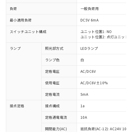
負荷
一般負荷用
最小適用負荷
DC5V 6mA
スイッチユニット構成
ユニット位置1: NO
※1 対応状況
ユニット位置2: 点灯ユニット
対応済み：EU RoHS指令（10物質）の
ランプ
照光部方式
LEDランプ
非含有に対応した製品が提供可能な商品で
す。
ランプ色
白
対応予定：EU RoHS指令（10物質）の非含
ご利用条件
有に対応した製品に切り替える予定のある
定格電圧
AC/DC6V
商品です。
使用電圧
AC/DC6V±10%
対応予定なし：EU RoHS指令（10物質）の
以下の条件をお読みいただき、同意のうえ
非含有に非対応の商品で、対応品を出す予
ご利用ください。
定格電流
5mA
定はありません。
調査・確認中：EU RoHS指令（10物質）の
本サービスは、当社制御機器事業取扱
接点定格
接点構成
1a
※1 中国RoHS○×表
非含有の対応状況を調査中または確認中の
商品の当社在庫状況および標準価格
商品です。
(税抜)を提供させていただくもので
定格通電電流
10A
「○」：最大均質材料含有率が中国RoHSの
非該当品：ライセンス料など無形物で、有
す。
基準値以下であることを示します。
害物質有無と関係のない商品です。
開閉能力(AC)
抵抗負荷(AC-12): AC24V 10A/A
当社制御機器事業取扱商品の中には、