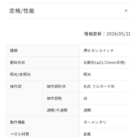
定格/性能
情報更新：2026/05/21
種類
押ボタンスイッチ
胴体形状
丸胴形(φ22/25mm共用)
照光/非照光
照光
操作部
操作部形状
丸形 フルガード形
操作部色
白
透明/不透明
透明
動作機能
モーメンタリ
ベゼル材質
金属