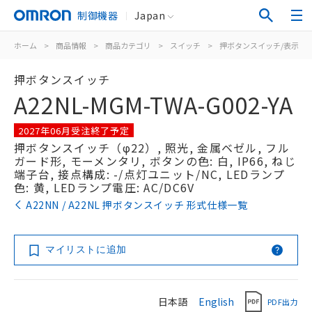
制御機器
Japan
ホーム
>
商品情報
>
商品カテゴリ
>
スイッチ
>
押ボタンスイッチ/表示灯
押ボタンスイッチ
A22NL-MGM-TWA-G002-YA
2027年06月受注終了予定
押ボタンスイッチ（φ22）, 照光, 金属ベゼル, フル
ガード形, モーメンタリ, ボタンの色: 白, IP66, ねじ
端子台, 接点構成: -/点灯ユニット/NC, LEDランプ
色: 黄, LEDランプ電圧: AC/DC6V
A22NN / A22NL 押ボタンスイッチ 形式仕様一覧
マイリストに追加
日本語
English
PDF出力