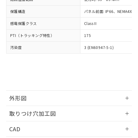
お客様が当ウェブサイト上で当社にご
※3 非含有証明書ダウンロード
登録された部品リストについて、当社
保護構造
パネル前面: IP66、NEMA4X, N
および当社の共同利用者が、当社の製
下記の非含有証明書をダウンロードするこ
品・サービスに関するお客様との取
感電保護クラス
Class II
とができます。
合意する
キャンセル
引・商談に必要な範囲で利用すること
をご了承ください。
PTI（トラッキング特性）
175
EU RoHS指令（10物質）の非含有証明書
※当社の共同利用者とは、
"個人情報
51物質の非含有証明書（当社基準）
の共同利用に関して"
の「1.共同利
汚染度
3 (EN60947-5-1)
※本証明書は発行日時点で非含有を証明す
用者の範囲」に記載されている法人を
るもので、過去に遡って非含有を証明する
指します。
ものではありません。
また、RoHS指令のフタル酸エステル類４
物質の対応では、対応完了までの期間は出
荷製品に未対応品が混在することから備考
欄に対応日を記載しておりました。
既に当社にて対応品への在庫切替を完了
外形図
していることから、特段のことがない限
情報更新：2026/05/21
り、2022年1月12日より割愛しておりま
取りつけ穴加工図
す。
情報更新：2026/05/21
CAD