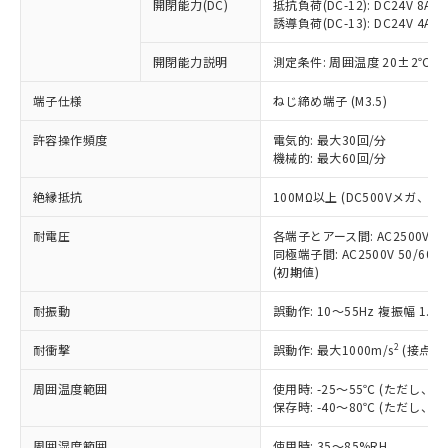
基準値を超えていることを示します。
いたものが、含有品と判明した場合などや
開閉能力(DC)
抵抗負荷(DC-12): DC24V 8A/DC
当社は、これら貴社製品のうち、外国
ことをご了承ください。
「－」：未確認です。当社販売部門へお問
誘導負荷(DC-13): DC24V 4A/DC
むを得ず変更することがあります。
為替および外国貿易法に定める商品
在庫状況および標準価格照会結果は、
い合わせください。
（以下｢規制貨物等」という）を輸出
記載している更新日時点での社内デー
開閉能力説明
測定条件: 周囲温度 20±2℃、
*EU RoHS指令（10物質）：
または国外への提供する場合は、日本
記
タに基づき作成されるものであり、閲
説明
鉛(Pb) 1000ppm以下、 水銀(Hg) 1000ppm以下、 カド
*中国RoHS10物質の基準値 (GB/T26572)：
国政府の輸出許可(または役務取引許
号
覧された時点での実際の在庫および標
ミウム(Cd) 100ppm以下、
Pb(鉛) :1000ppm、 Hg(水銀) : 1000ppm、 Cd(カドミウ
端子仕様
ねじ締め端子 (M3.5)
可)を取得するなどの必要な手続きを
六価クロム(Cr(Ⅵ)) 1000ppm以下、ポリ臭化ビフェニル
ム) : 100ppm、
準価格とは異なる場合があることをご
類(PBB) 1000ppm以下、ポリ臭化ジフェニルエーテル類
Cr(Ⅵ)(六価クロム) : 1000ppm、 PBBs(ポリ臭化ビフェ
とります。
了承ください。
許容操作頻度
電気的: 最大30回/分
(PBDE) 1000ppm以下、フタル酸ビス(2-エチルヘキシ
○
一定数以上の在庫あり
ニル類) : 1000ppm、 PBDEs(ポリ臭化ジフェニルエーテ
当社は規制貨物を破棄する場合は、完
ル) (DEHP)(別名：DOP) 1000ppm以下、フタル酸ブチ
機械的: 最大60回/分
正式な納期状況および標準価格はお客
ル類) : 1000ppm、
ルベンジル（BBP） 1000ppm以下、フタル酸ジブチル
全に破砕するなど、違法に輸出されな
DBP(フタル酸ジブチル) : 1000ppm、 DIBP(フタル酸ジ
様のお取引先、またはお客様担当のオ
（DBP） 1000ppm以下、フタル酸ジイソブチル
イソブチル) : 1000ppm、 BBP(フタル酸ブチルベンジ
△
一定数には満たないが在庫あり
いよう必要な手段を講じます。
絶縁抵抗
100MΩ以上 (DC500Vメガ、
ムロン制御機器販売店・当社販売員に
(DIBP) 1000ppm以下
ル) : 1000ppm、
当社は貴社製品を、核兵器、ミサイ
但し、RoHS指令で産業用監視および制御機器に対する
DEHP(フタル酸ビス(2-エチルヘキシル)) : 1000ppm
ご相談ください。
適用除外項目は除く。
耐電圧
各端子とアース間: AC2500V 50/
ル、化学兵器、生物兵器またはその他
－
在庫なし(最新の在庫状況につ
オムロン制御機器販売店や当社販売拠
フタル酸エステル類の４物質については閾値を超える意
同極端子間: AC2500V 50/60
武器並びにこれらの製造装置等に一切
いては、お客様のお取引先、ま
図的な使用がないことを確認しています。
点は「
販売ネットワーク
」をご確認
(初期値)
※2 環境保護使用期限
使用いたしません。
たはお客様担当のオムロン制御
ください。
当社は、貴社製品を第三者に販売する
機器販売店・当社販売員にご確
在庫状況および標準価格結果を当社の
耐振動
誤動作: 10～55Hz 複振幅 1.
※2 対応予定月
「ｅ」：有害物質（10物質）のすべてが基
場合は、上記1、2および3の内容を当
認ください)
事前の承諾なく第三者に漏洩または開
準値以下であることを示します。
該第三者に通知します。また当社は、
示しないようお願いします。
2
耐衝撃
誤動作: 最大1000m/s
(接点開
部品在庫の切り替え状況などにより、予定
「10」：通常の使用状況下において有害物
販売先および販売に係わる関係者が違
マイパーツ機能（部品リスト作成サー
空
受注生産機種、また在庫状況の
月が前後することがあります。
質が外部に漏えいし、環境に深刻な影響を
法に輸出するおそれがある場合は、取
周囲温度範囲
使用時: -25～55℃ (ただし
ビス）をご利用いただくには、I-Web
白
情報を公開していない機種
及ぼさない年数を意味します。
り引きをいたしません。
保存時: -40～80℃ (ただし
メンバーズにご登録されている必要が
「－」：未確認です。当社販売部門へお問
あります。
い合わせください。
周囲湿度範囲
使用時: 35～85%RH