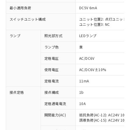
最小適用負荷
DC5V 6mA
スイッチユニット構成
ユニット位置2: 点灯ユニット
ユニット位置3: NC
※1 対応状況
ランプ
照光部方式
LEDランプ
対応済み：EU RoHS指令（10物質）の
非含有に対応した製品が提供可能な商品で
ランプ色
黄
す。
対応予定：EU RoHS指令（10物質）の非含
定格電圧
AC/DC6V
ご利用条件
有に対応した製品に切り替える予定のある
使用電圧
AC/DC6V±10%
商品です。
対応予定なし：EU RoHS指令（10物質）の
以下の条件をお読みいただき、同意のうえ
定格電流
11mA
非含有に非対応の商品で、対応品を出す予
ご利用ください。
定はありません。
接点定格
接点構成
1b
調査・確認中：EU RoHS指令（10物質）の
本サービスは、当社制御機器事業取扱
※1 中国RoHS○×表
非含有の対応状況を調査中または確認中の
商品の当社在庫状況および標準価格
定格通電電流
10A
商品です。
(税抜)を提供させていただくもので
「○」：最大均質材料含有率が中国RoHSの
非該当品：ライセンス料など無形物で、有
開閉能力(AC)
抵抗負荷(AC-12): AC24V 10A/A
す。
基準値以下であることを示します。
害物質有無と関係のない商品です。
誘導負荷(AC-15): AC24V 10A/AC
当社制御機器事業取扱商品の中には、
「×」：最大均質材料含有率が中国RoHSの
仕入先様の事情により、非含有部品として
本サービスの対象外となる商品もある