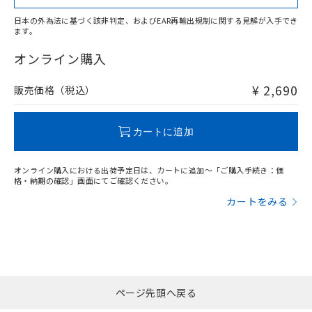
日本の外為法に基づく該非判定、およびEAR再輸出規制に関する見解が入手でき
ます。
"対応済み"や非含有の記載がされた商品であっても、流通
在庫等で未対応品が混在する可能性があります。
オンライン購入
非含有品が必要な際は、弊社営業部門もしくは販売店へお
問い合わせください。
¥ 2,690
販売価格（税込）
この製品のRoHS/REACH対応状況ページへ
カートに追加
オンライン購入における出荷予定日は、カートに追加～「ご購入手続き：価
格・納期の確認」画面にてご確認ください。
カートをみる
ページ先頭へ戻る