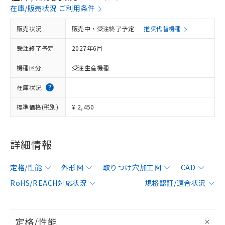
在庫/販売状況 ご利用条件
販売状況
販売中・受注終了予定
推奨代替機種
受注終了予定
2027年6月
機種区分
受注生産機種
在庫状況
標準価格(税別)
¥ 2,450
詳細情報
定格/性能
外形図
取りつけ穴加工図
CAD
RoHS/REACH対応状況
規格認証/適合状況
定格/性能