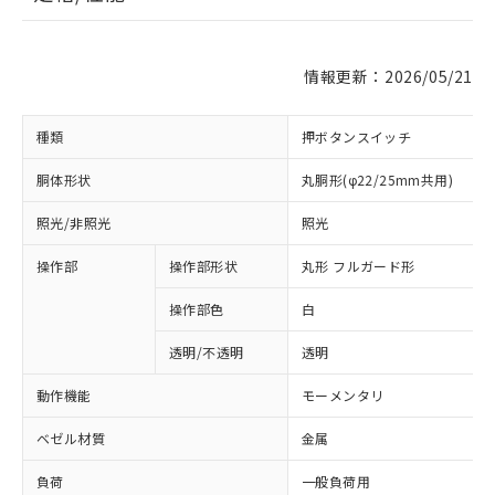
情報更新：2026/05/21
種類
押ボタンスイッチ
胴体形状
丸胴形(φ22/25mm共用)
照光/非照光
照光
操作部
操作部形状
丸形 フルガード形
操作部色
白
透明/不透明
透明
動作機能
モーメンタリ
ベゼル材質
金属
負荷
一般負荷用