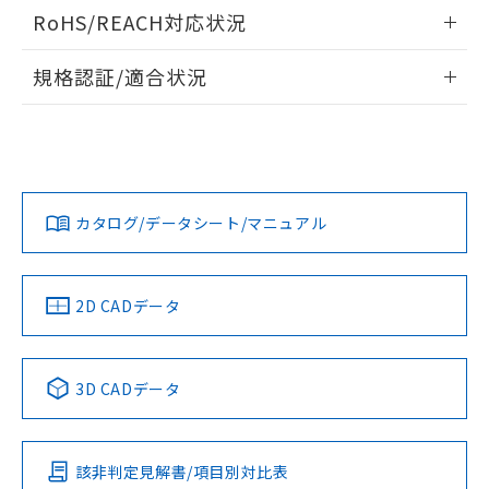
ログイン/会員登録いただくと、CADデータをダウンロー
RoHS/REACH対応状況
ドすることができます。
情報更新：2026/7/29
規格認証/適合状況
ログイン/会員登録
EU RoHS
注意事項・凡例
UL認証
CSA認証
CEマーキング
Yes
Yes
Yes
対応状況
対応予定月
※1
※2
ダウンロードデータをご利用いただく前に、以下を必ずお読
みください。
カタログ/データシート/マニュアル
対応済み
ソフトウェアの使用条件
LR型式承認
DNV型式承認
BV型式承認
KR型式承
（イギリス
（ノルウェー
（フランス
（韓国
船舶規格）
船舶規格）
船舶規格）
船舶規格
中国 RoHS
注意事項・凡例
2D CADデータ
No
No
No
No
中国 RoHS表
※1 ※2
3D CADデータ
この製品の規格認証/適合状況ページへ
Pb
Hg
Cd
Cr(VI)
その他の認証はこちらのページからご検索ください
該非判定見解書/項目別対比表
X
O
O
O