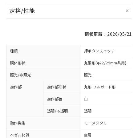
定格/性能
情報更新：2026/05/21
種類
押ボタンスイッチ
胴体形状
丸胴形(φ22/25mm共用)
照光/非照光
照光
操作部
操作部形状
丸形 フルガード形
操作部色
白
透明/不透明
透明
動作機能
モーメンタリ
ベゼル材質
金属