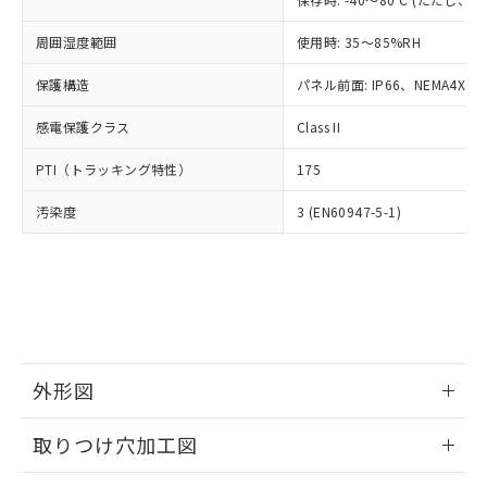
あります。
い合わせください。
お客様が当ウェブサイト上で当社にご
※3 非含有証明書ダウンロード
周囲湿度範囲
使用時: 35～85%RH
登録された部品リストについて、当社
および当社の共同利用者が、当社の製
保護構造
パネル前面: IP66、NEMA4X, N
下記の非含有証明書をダウンロードするこ
品・サービスに関するお客様との取
とができます。
合意する
キャンセル
引・商談に必要な範囲で利用すること
感電保護クラス
Class II
をご了承ください。
EU RoHS指令（10物質）の非含有証明書
※当社の共同利用者とは、
"個人情報
PTI（トラッキング特性）
175
51物質の非含有証明書（当社基準）
の共同利用に関して"
の「1.共同利
※本証明書は発行日時点で非含有を証明す
用者の範囲」に記載されている法人を
汚染度
3 (EN60947-5-1)
るもので、過去に遡って非含有を証明する
指します。
ものではありません。
また、RoHS指令のフタル酸エステル類４
物質の対応では、対応完了までの期間は出
荷製品に未対応品が混在することから備考
欄に対応日を記載しておりました。
既に当社にて対応品への在庫切替を完了
していることから、特段のことがない限
外形図
り、2022年1月12日より割愛しておりま
情報更新：2026/05/21
す。
取りつけ穴加工図
情報更新：2026/05/21