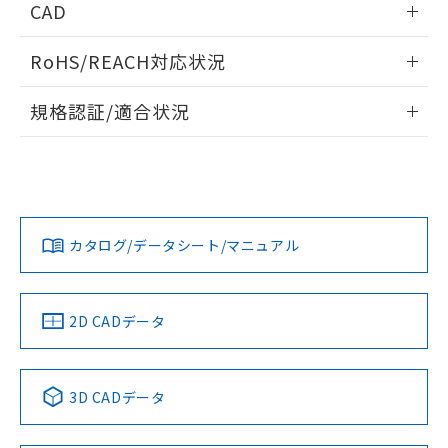
CAD
ログイン/会員登録いただくと、CADデータをダウンロー
RoHS/REACH対応状況
ドすることができます。
情報更新：2026/7/29
規格認証/適合状況
ログイン/会員登録
EU RoHS
注意事項・凡例
UL認証
CSA認証
CEマーキング
Yes
Yes
Yes
対応状況
対応予定月
※1
※2
ダウンロードデータをご利用いただく前に、以下を必ずお読
みください。
カタログ/データシート/マニュアル
対応済み
ソフトウェアの使用条件
LR型式承認
DNV型式承認
BV型式承認
KR型式承
（イギリス
（ノルウェー
（フランス
（韓国
船舶規格）
船舶規格）
船舶規格）
船舶規格
中国 RoHS
注意事項・凡例
2D CADデータ
No
No
No
No
中国 RoHS表
※1 ※2
3D CADデータ
この製品の規格認証/適合状況ページへ
Pb
Hg
Cd
Cr(VI)
その他の認証はこちらのページからご検索ください