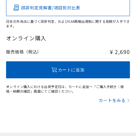
該非判定見解書/項目別対比表
X
O
O
O
日本の外為法に基づく該非判定、およびEAR再輸出規制に関する見解が入手でき
ます。
"対応済み"や非含有の記載がされた商品であっても、流通
在庫等で未対応品が混在する可能性があります。
オンライン購入
非含有品が必要な際は、弊社営業部門もしくは販売店へお
問い合わせください。
¥ 2,690
販売価格（税込）
この製品のRoHS/REACH対応状況ページへ
カートに追加
オンライン購入における出荷予定日は、カートに追加～「ご購入手続き：価
格・納期の確認」画面にてご確認ください。
カートをみる