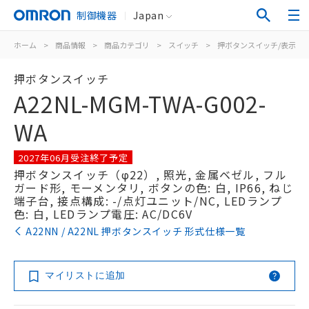
制御機器
Japan
ホーム
>
商品情報
>
商品カテゴリ
>
スイッチ
>
押ボタンスイッチ/表示灯
押ボタンスイッチ
A22NL-MGM-TWA-G002-
WA
2027年06月受注終了予定
押ボタンスイッチ（φ22）, 照光, 金属ベゼル, フル
ガード形, モーメンタリ, ボタンの色: 白, IP66, ねじ
端子台, 接点構成: -/点灯ユニット/NC, LEDランプ
色: 白, LEDランプ電圧: AC/DC6V
A22NN / A22NL 押ボタンスイッチ 形式仕様一覧
マイリストに追加