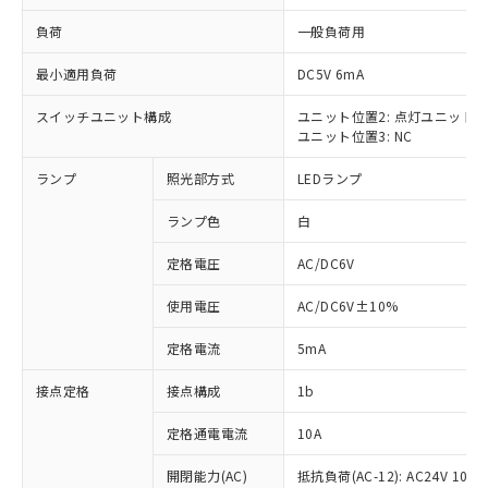
負荷
一般負荷用
最小適用負荷
DC5V 6mA
スイッチユニット構成
ユニット位置2: 点灯ユニット
※1 対応状況
ユニット位置3: NC
対応済み：EU RoHS指令（10物質）の
ランプ
照光部方式
LEDランプ
非含有に対応した製品が提供可能な商品で
す。
ランプ色
白
対応予定：EU RoHS指令（10物質）の非含
ご利用条件
有に対応した製品に切り替える予定のある
定格電圧
AC/DC6V
商品です。
使用電圧
AC/DC6V±10%
対応予定なし：EU RoHS指令（10物質）の
以下の条件をお読みいただき、同意のうえ
非含有に非対応の商品で、対応品を出す予
ご利用ください。
定格電流
5mA
定はありません。
調査・確認中：EU RoHS指令（10物質）の
本サービスは、当社制御機器事業取扱
接点定格
接点構成
1b
※1 中国RoHS○×表
非含有の対応状況を調査中または確認中の
商品の当社在庫状況および標準価格
商品です。
(税抜)を提供させていただくもので
定格通電電流
10A
「○」：最大均質材料含有率が中国RoHSの
非該当品：ライセンス料など無形物で、有
す。
基準値以下であることを示します。
害物質有無と関係のない商品です。
開閉能力(AC)
抵抗負荷(AC-12): AC24V 10A/A
当社制御機器事業取扱商品の中には、