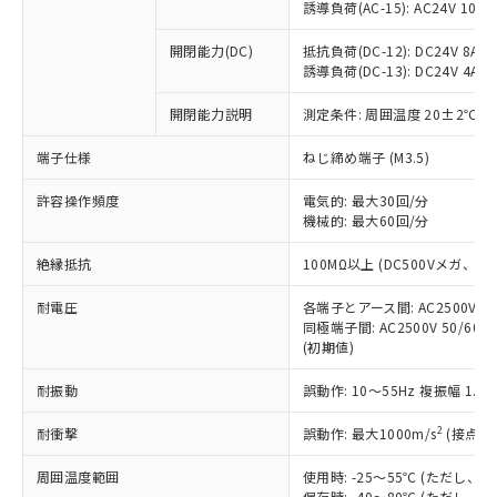
「×」：最大均質材料含有率が中国RoHSの
仕入先様の事情により、非含有部品として
誘導負荷(AC-15): AC24V 10A/AC
本サービスの対象外となる商品もある
基準値を超えていることを示します。
いたものが、含有品と判明した場合などや
当社は、これら貴社製品のうち、外国
ことをご了承ください。
「－」：未確認です。当社販売部門へお問
むを得ず変更することがあります。
開閉能力(DC)
抵抗負荷(DC-12): DC24V 8A/DC
為替および外国貿易法に定める商品
在庫状況および標準価格照会結果は、
い合わせください。
誘導負荷(DC-13): DC24V 4A/DC
（以下｢規制貨物等」という）を輸出
記載している更新日時点での社内デー
*EU RoHS指令（10物質）：
または国外への提供する場合は、日本
記
タに基づき作成されるものであり、閲
説明
鉛(Pb) 1000ppm以下、 水銀(Hg) 1000ppm以下、 カド
開閉能力説明
測定条件: 周囲温度 20±2℃、
*中国RoHS10物質の基準値 (GB/T26572)：
国政府の輸出許可(または役務取引許
号
覧された時点での実際の在庫および標
ミウム(Cd) 100ppm以下、
Pb(鉛) :1000ppm、 Hg(水銀) : 1000ppm、 Cd(カドミウ
可)を取得するなどの必要な手続きを
六価クロム(Cr(Ⅵ)) 1000ppm以下、ポリ臭化ビフェニル
ム) : 100ppm、
準価格とは異なる場合があることをご
端子仕様
ねじ締め端子 (M3.5)
類(PBB) 1000ppm以下、ポリ臭化ジフェニルエーテル類
Cr(Ⅵ)(六価クロム) : 1000ppm、 PBBs(ポリ臭化ビフェ
とります。
了承ください。
(PBDE) 1000ppm以下、フタル酸ビス(2-エチルヘキシ
○
一定数以上の在庫あり
ニル類) : 1000ppm、 PBDEs(ポリ臭化ジフェニルエーテ
当社は規制貨物を破棄する場合は、完
ル) (DEHP)(別名：DOP) 1000ppm以下、フタル酸ブチ
正式な納期状況および標準価格はお客
許容操作頻度
ル類) : 1000ppm、
電気的: 最大30回/分
ルベンジル（BBP） 1000ppm以下、フタル酸ジブチル
全に破砕するなど、違法に輸出されな
DBP(フタル酸ジブチル) : 1000ppm、 DIBP(フタル酸ジ
機械的: 最大60回/分
様のお取引先、またはお客様担当のオ
（DBP） 1000ppm以下、フタル酸ジイソブチル
イソブチル) : 1000ppm、 BBP(フタル酸ブチルベンジ
△
一定数には満たないが在庫あり
いよう必要な手段を講じます。
ムロン制御機器販売店・当社販売員に
(DIBP) 1000ppm以下
ル) : 1000ppm、
当社は貴社製品を、核兵器、ミサイ
絶縁抵抗
但し、RoHS指令で産業用監視および制御機器に対する
100MΩ以上 (DC500Vメガ、
DEHP(フタル酸ビス(2-エチルヘキシル)) : 1000ppm
ご相談ください。
適用除外項目は除く。
ル、化学兵器、生物兵器またはその他
－
在庫なし(最新の在庫状況につ
オムロン制御機器販売店や当社販売拠
フタル酸エステル類の４物質については閾値を超える意
耐電圧
各端子とアース間: AC2500V 50/
武器並びにこれらの製造装置等に一切
いては、お客様のお取引先、ま
図的な使用がないことを確認しています。
点は「
販売ネットワーク
」をご確認
同極端子間: AC2500V 50/60
※2 環境保護使用期限
使用いたしません。
たはお客様担当のオムロン制御
ください。
(初期値)
当社は、貴社製品を第三者に販売する
機器販売店・当社販売員にご確
在庫状況および標準価格結果を当社の
※2 対応予定月
「ｅ」：有害物質（10物質）のすべてが基
場合は、上記1、2および3の内容を当
認ください)
事前の承諾なく第三者に漏洩または開
耐振動
誤動作: 10～55Hz 複振幅 1.
準値以下であることを示します。
該第三者に通知します。また当社は、
示しないようお願いします。
部品在庫の切り替え状況などにより、予定
「10」：通常の使用状況下において有害物
販売先および販売に係わる関係者が違
マイパーツ機能（部品リスト作成サー
2
耐衝撃
誤動作: 最大1000m/s
(接点開
空
受注生産機種、また在庫状況の
月が前後することがあります。
質が外部に漏えいし、環境に深刻な影響を
法に輸出するおそれがある場合は、取
ビス）をご利用いただくには、I-Web
白
情報を公開していない機種
及ぼさない年数を意味します。
り引きをいたしません。
周囲温度範囲
使用時: -25～55℃ (ただし
メンバーズにご登録されている必要が
「－」：未確認です。当社販売部門へお問
保存時: -40～80℃ (ただし