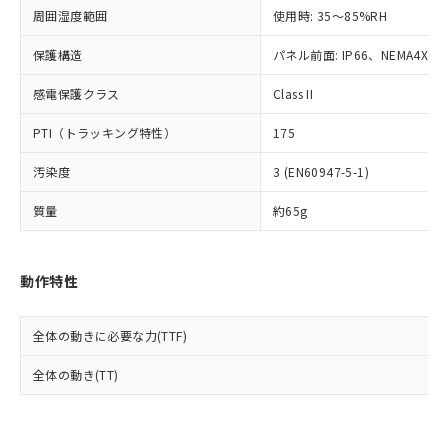
準値以下であることを示します。
該第三者に通知します。また当社は、
示しないようお願いします。
周囲湿度範囲
使用時: 35～85%RH
部品在庫の切り替え状況などにより、予定
「10」：通常の使用状況下において有害物
販売先および販売に係わる関係者が違
マイパーツ機能（部品リスト作成サー
空
受注生産機種、また在庫状況の
月が前後することがあります。
質が外部に漏えいし、環境に深刻な影響を
法に輸出するおそれがある場合は、取
ビス）をご利用いただくには、I-Web
保護構造
パネル前面: IP66、NEMA4X, N
白
情報を公開していない機種
及ぼさない年数を意味します。
り引きをいたしません。
メンバーズにご登録されている必要が
「－」：未確認です。当社販売部門へお問
感電保護クラス
Class II
あります。
い合わせください。
お客様が当ウェブサイト上で当社にご
※3 非含有証明書ダウンロード
PTI（トラッキング特性）
175
登録された部品リストについて、当社
および当社の共同利用者が、当社の製
下記の非含有証明書をダウンロードするこ
汚染度
3 (EN60947-5-1)
品・サービスに関するお客様との取
とができます。
合意する
キャンセル
引・商談に必要な範囲で利用すること
質量
約65g
をご了承ください。
EU RoHS指令（10物質）の非含有証明書
※当社の共同利用者とは、
"個人情報
51物質の非含有証明書（当社基準）
の共同利用に関して"
の「1.共同利
※本証明書は発行日時点で非含有を証明す
動作特性
用者の範囲」に記載されている法人を
るもので、過去に遡って非含有を証明する
指します。
ものではありません。
全体の動きに必要な力(TTF)
また、RoHS指令のフタル酸エステル類４
物質の対応では、対応完了までの期間は出
全体の動き(TT)
荷製品に未対応品が混在することから備考
欄に対応日を記載しておりました。
既に当社にて対応品への在庫切替を完了
していることから、特段のことがない限