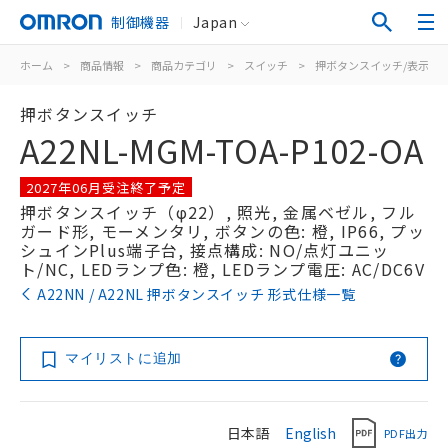
制御機器
Japan
ホーム
>
商品情報
>
商品カテゴリ
>
スイッチ
>
押ボタンスイッチ/表示灯
押ボタンスイッチ
A22NL-MGM-TOA-P102-OA
2027年06月受注終了予定
押ボタンスイッチ（φ22）, 照光, 金属ベゼル, フル
ガード形, モーメンタリ, ボタンの色: 橙, IP66, プッ
シュインPlus端子台, 接点構成: NO/点灯ユニッ
ト/NC, LEDランプ色: 橙, LEDランプ電圧: AC/DC6V
A22NN / A22NL 押ボタンスイッチ 形式仕様一覧
マイリストに追加
日本語
English
PDF出力