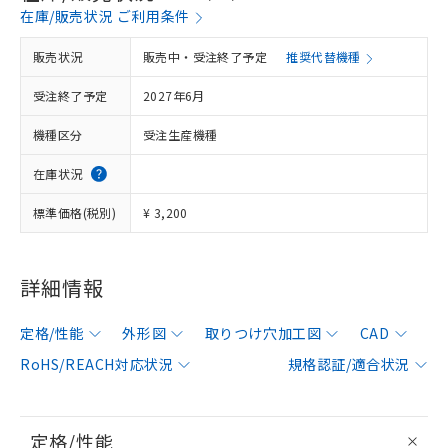
在庫/販売状況 ご利用条件
販売状況
販売中・受注終了予定
推奨代替機種
受注終了予定
2027年6月
機種区分
受注生産機種
在庫状況
標準価格(税別)
¥ 3,200
詳細情報
定格/性能
外形図
取りつけ穴加工図
CAD
RoHS/REACH対応状況
規格認証/適合状況
定格/性能