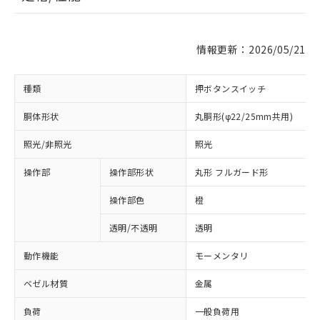
情報更新：2026/05/21
種類
押ボタンスイッチ
胴体形状
丸胴形(φ22/25mm共用)
照光/非照光
照光
操作部
操作部形状
丸形 フルガード形
操作部色
橙
透明/不透明
透明
動作機能
モーメンタリ
ベゼル材質
金属
負荷
一般負荷用