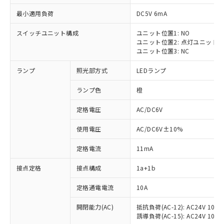
最小適用負荷
DC5V 6mA
スイッチユニット構成
ユニット位置1: NO
ユニット位置2: 点灯ユニット
ユニット位置3: NC
ランプ
照光部方式
LEDランプ
ランプ色
橙
※1 対応状況
定格電圧
AC/DC6V
対応済み：EU RoHS指令（10物質）の
使用電圧
AC/DC6V±10%
非含有に対応した製品が提供可能な商品で
す。
定格電流
11mA
対応予定：EU RoHS指令（10物質）の非含
ご利用条件
有に対応した製品に切り替える予定のある
接点定格
接点構成
1a+1b
商品です。
対応予定なし：EU RoHS指令（10物質）の
定格通電電流
10A
以下の条件をお読みいただき、同意のうえ
非含有に非対応の商品で、対応品を出す予
ご利用ください。
定はありません。
開閉能力(AC)
抵抗負荷(AC-12): AC24V 10A/A
誘導負荷(AC-15): AC24V 10A/AC
調査・確認中：EU RoHS指令（10物質）の
本サービスは、当社制御機器事業取扱