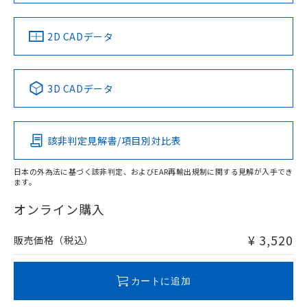
中国 RoHS
注意事項・凡例
2D CADデータ
中国 RoHS表
※1 ※2
3D CADデータ
Pb
Hg
Cd
Cr(VI)
該非判定見解書/項目別対比表
X
O
O
O
日本の外為法に基づく該非判定、およびEAR再輸出規制に関する見解が入手でき
ます。
"対応済み"や非含有の記載がされた商品であっても、流通
在庫等で未対応品が混在する可能性があります。
オンライン購入
非含有品が必要な際は、弊社営業部門もしくは販売店へお
問い合わせください。
¥ 3,520
販売価格（税込）
この製品のRoHS/REACH対応状況ページへ
カートに追加