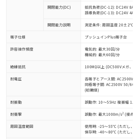
※1 中国RoHS○×表
非含有の対応状況を調査中または確認中の
商品の当社在庫状況および標準価格
開閉能力(DC)
抵抗負荷(DC-12): DC24V 8A/DC
商品です。
(税抜)を提供させていただくもので
誘導負荷(DC-13): DC24V 4A/DC
「○」：最大均質材料含有率が中国RoHSの
非該当品：ライセンス料など無形物で、有
す。
基準値以下であることを示します。
害物質有無と関係のない商品です。
開閉能力説明
測定条件: 周囲温度 20±2℃、
当社制御機器事業取扱商品の中には、
「×」：最大均質材料含有率が中国RoHSの
仕入先様の事情により、非含有部品として
本サービスの対象外となる商品もある
基準値を超えていることを示します。
いたものが、含有品と判明した場合などや
当社は、これら貴社製品のうち、外国
端子仕様
プッシュインPlus端子台
ことをご了承ください。
「－」：未確認です。当社販売部門へお問
むを得ず変更することがあります。
為替および外国貿易法に定める商品
在庫状況および標準価格照会結果は、
い合わせください。
許容操作頻度
電気的: 最大30回/分
（以下｢規制貨物等」という）を輸出
記載している更新日時点での社内デー
機械的: 最大60回/分
*EU RoHS指令（10物質）：
または国外への提供する場合は、日本
記
タに基づき作成されるものであり、閲
説明
鉛(Pb) 1000ppm以下、 水銀(Hg) 1000ppm以下、 カド
*中国RoHS10物質の基準値 (GB/T26572)：
国政府の輸出許可(または役務取引許
号
覧された時点での実際の在庫および標
ミウム(Cd) 100ppm以下、
Pb(鉛) :1000ppm、 Hg(水銀) : 1000ppm、 Cd(カドミウ
絶縁抵抗
100MΩ以上 (DC500Vメガ、
可)を取得するなどの必要な手続きを
六価クロム(Cr(Ⅵ)) 1000ppm以下、ポリ臭化ビフェニル
ム) : 100ppm、
準価格とは異なる場合があることをご
類(PBB) 1000ppm以下、ポリ臭化ジフェニルエーテル類
Cr(Ⅵ)(六価クロム) : 1000ppm、 PBBs(ポリ臭化ビフェ
とります。
了承ください。
(PBDE) 1000ppm以下、フタル酸ビス(2-エチルヘキシ
耐電圧
各端子とアース間: AC2500V 50/
○
一定数以上の在庫あり
ニル類) : 1000ppm、 PBDEs(ポリ臭化ジフェニルエーテ
当社は規制貨物を破棄する場合は、完
ル) (DEHP)(別名：DOP) 1000ppm以下、フタル酸ブチ
正式な納期状況および標準価格はお客
ル類) : 1000ppm、
同極端子間: AC2500V 50/60
ルベンジル（BBP） 1000ppm以下、フタル酸ジブチル
全に破砕するなど、違法に輸出されな
DBP(フタル酸ジブチル) : 1000ppm、 DIBP(フタル酸ジ
(初期値)
様のお取引先、またはお客様担当のオ
（DBP） 1000ppm以下、フタル酸ジイソブチル
イソブチル) : 1000ppm、 BBP(フタル酸ブチルベンジ
△
一定数には満たないが在庫あり
いよう必要な手段を講じます。
ムロン制御機器販売店・当社販売員に
(DIBP) 1000ppm以下
ル) : 1000ppm、
当社は貴社製品を、核兵器、ミサイ
但し、RoHS指令で産業用監視および制御機器に対する
耐振動
誤動作: 10～55Hz 複振幅 1.
DEHP(フタル酸ビス(2-エチルヘキシル)) : 1000ppm
ご相談ください。
適用除外項目は除く。
ル、化学兵器、生物兵器またはその他
－
在庫なし(最新の在庫状況につ
オムロン制御機器販売店や当社販売拠
フタル酸エステル類の４物質については閾値を超える意
2
耐衝撃
誤動作: 最大1000m/s
(接点開
武器並びにこれらの製造装置等に一切
いては、お客様のお取引先、ま
図的な使用がないことを確認しています。
点は「
販売ネットワーク
」をご確認
※2 環境保護使用期限
使用いたしません。
たはお客様担当のオムロン制御
ください。
周囲温度範囲
使用時: -25～55℃ (ただし
当社は、貴社製品を第三者に販売する
機器販売店・当社販売員にご確
在庫状況および標準価格結果を当社の
保存時: -40～80℃ (ただし
※2 対応予定月
「ｅ」：有害物質（10物質）のすべてが基
場合は、上記1、2および3の内容を当
認ください)
事前の承諾なく第三者に漏洩または開