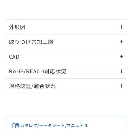
り、2022年1月12日より割愛しておりま
す。
外形図
情報更新：2026/05/21
取りつけ穴加工図
情報更新：2026/05/21
CAD
ログイン/会員登録いただくと、CADデータをダウンロー
RoHS/REACH対応状況
ドすることができます。
情報更新：2026/7/29
規格認証/適合状況
ログイン/会員登録
EU RoHS
注意事項・凡例
A22NL-MGM-TOA-P102-OAについての規格認証/適合状況に
ついては、「カスタマーサポートセンタ お客様相談室」また
は貴社担当オムロン営業員または販売店にお問い合わせくだ
対応状況
対応予定月
※1
※2
さい。
ダウンロードデータをご利用いただく前に、以下を必ずお読
みください。
カタログ/データシート/マニュアル
対応済み
ソフトウェアの使用条件
お問い合わせ