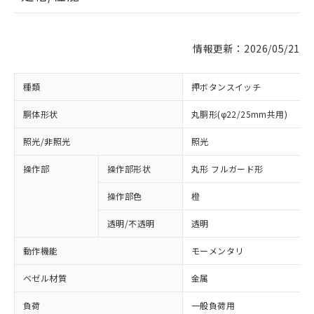
情報更新：2026/05/21
種類
押ボタンスイッチ
胴体形状
丸胴形(φ22/25mm共用)
照光/非照光
照光
操作部
操作部形状
丸形 フルガード形
操作部色
橙
透明/不透明
透明
動作機能
モーメンタリ
ベゼル材質
金属
負荷
一般負荷用