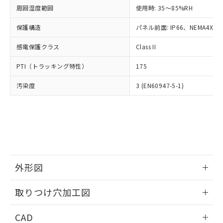
い合わせください。
お客様が当ウェブサイト上で当社にご
周囲湿度範囲
使用時: 35～85%RH
※3 非含有証明書ダウンロード
登録された部品リストについて、当社
保護構造
パネル前面: IP66、NEMA4X, N
および当社の共同利用者が、当社の製
下記の非含有証明書をダウンロードするこ
品・サービスに関するお客様との取
とができます。
感電保護クラス
Class II
合意する
キャンセル
引・商談に必要な範囲で利用すること
をご了承ください。
EU RoHS指令（10物質）の非含有証明書
PTI（トラッキング特性）
175
※当社の共同利用者とは、
"個人情報
51物質の非含有証明書（当社基準）
の共同利用に関して"
の「1.共同利
汚染度
3 (EN60947-5-1)
※本証明書は発行日時点で非含有を証明す
用者の範囲」に記載されている法人を
るもので、過去に遡って非含有を証明する
指します。
ものではありません。
また、RoHS指令のフタル酸エステル類４
物質の対応では、対応完了までの期間は出
荷製品に未対応品が混在することから備考
欄に対応日を記載しておりました。
既に当社にて対応品への在庫切替を完了
外形図
していることから、特段のことがない限
り、2022年1月12日より割愛しておりま
情報更新：2026/05/21
取りつけ穴加工図
す。
情報更新：2026/05/21
CAD