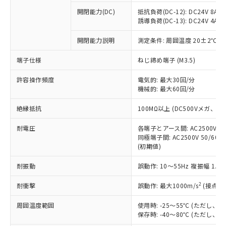
本サービスの対象外となる商品もある
基準値を超えていることを示します。
いたものが、含有品と判明した場合などや
当社は、これら貴社製品のうち、外国
ことをご了承ください。
開閉能力(DC)
抵抗負荷(DC-12): DC24V 8A/DC
「－」：未確認です。当社販売部門へお問
むを得ず変更することがあります。
為替および外国貿易法に定める商品
誘導負荷(DC-13): DC24V 4A/DC
在庫状況および標準価格照会結果は、
い合わせください。
（以下｢規制貨物等」という）を輸出
記載している更新日時点での社内デー
*EU RoHS指令（10物質）：
または国外への提供する場合は、日本
開閉能力説明
測定条件: 周囲温度 20±2℃、
記
タに基づき作成されるものであり、閲
説明
鉛(Pb) 1000ppm以下、 水銀(Hg) 1000ppm以下、 カド
*中国RoHS10物質の基準値 (GB/T26572)：
国政府の輸出許可(または役務取引許
号
覧された時点での実際の在庫および標
ミウム(Cd) 100ppm以下、
Pb(鉛) :1000ppm、 Hg(水銀) : 1000ppm、 Cd(カドミウ
端子仕様
ねじ締め端子 (M3.5)
可)を取得するなどの必要な手続きを
六価クロム(Cr(Ⅵ)) 1000ppm以下、ポリ臭化ビフェニル
ム) : 100ppm、
準価格とは異なる場合があることをご
類(PBB) 1000ppm以下、ポリ臭化ジフェニルエーテル類
Cr(Ⅵ)(六価クロム) : 1000ppm、 PBBs(ポリ臭化ビフェ
とります。
了承ください。
(PBDE) 1000ppm以下、フタル酸ビス(2-エチルヘキシ
○
一定数以上の在庫あり
ニル類) : 1000ppm、 PBDEs(ポリ臭化ジフェニルエーテ
許容操作頻度
電気的: 最大30回/分
当社は規制貨物を破棄する場合は、完
ル) (DEHP)(別名：DOP) 1000ppm以下、フタル酸ブチ
正式な納期状況および標準価格はお客
ル類) : 1000ppm、
機械的: 最大60回/分
ルベンジル（BBP） 1000ppm以下、フタル酸ジブチル
全に破砕するなど、違法に輸出されな
DBP(フタル酸ジブチル) : 1000ppm、 DIBP(フタル酸ジ
様のお取引先、またはお客様担当のオ
（DBP） 1000ppm以下、フタル酸ジイソブチル
イソブチル) : 1000ppm、 BBP(フタル酸ブチルベンジ
△
一定数には満たないが在庫あり
いよう必要な手段を講じます。
ムロン制御機器販売店・当社販売員に
(DIBP) 1000ppm以下
ル) : 1000ppm、
絶縁抵抗
100MΩ以上 (DC500Vメガ、
当社は貴社製品を、核兵器、ミサイ
但し、RoHS指令で産業用監視および制御機器に対する
DEHP(フタル酸ビス(2-エチルヘキシル)) : 1000ppm
ご相談ください。
適用除外項目は除く。
ル、化学兵器、生物兵器またはその他
－
在庫なし(最新の在庫状況につ
オムロン制御機器販売店や当社販売拠
耐電圧
各端子とアース間: AC2500V 50/
フタル酸エステル類の４物質については閾値を超える意
武器並びにこれらの製造装置等に一切
いては、お客様のお取引先、ま
図的な使用がないことを確認しています。
同極端子間: AC2500V 50/60
点は「
販売ネットワーク
」をご確認
※2 環境保護使用期限
使用いたしません。
(初期値)
たはお客様担当のオムロン制御
ください。
当社は、貴社製品を第三者に販売する
機器販売店・当社販売員にご確
在庫状況および標準価格結果を当社の
※2 対応予定月
「ｅ」：有害物質（10物質）のすべてが基
耐振動
誤動作: 10～55Hz 複振幅 1.
場合は、上記1、2および3の内容を当
認ください)
事前の承諾なく第三者に漏洩または開
準値以下であることを示します。
該第三者に通知します。また当社は、
示しないようお願いします。
2
耐衝撃
誤動作: 最大1000m/s
(接点開
部品在庫の切り替え状況などにより、予定
「10」：通常の使用状況下において有害物
販売先および販売に係わる関係者が違
マイパーツ機能（部品リスト作成サー
空
受注生産機種、また在庫状況の
月が前後することがあります。
質が外部に漏えいし、環境に深刻な影響を
法に輸出するおそれがある場合は、取
ビス）をご利用いただくには、I-Web
白
情報を公開していない機種
周囲温度範囲
使用時: -25～55℃ (ただし
及ぼさない年数を意味します。
り引きをいたしません。
メンバーズにご登録されている必要が
保存時: -40～80℃ (ただし
「－」：未確認です。当社販売部門へお問
あります。