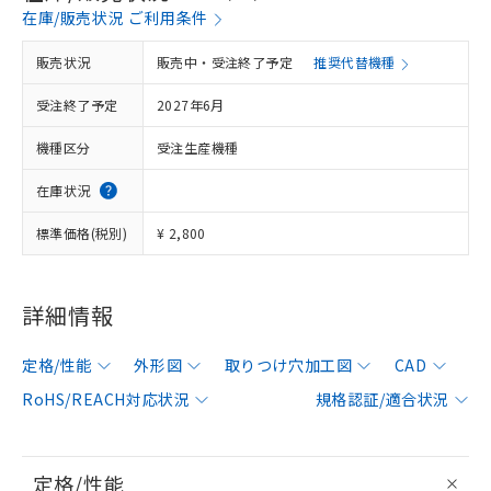
在庫/販売状況 ご利用条件
販売状況
販売中・受注終了予定
推奨代替機種
受注終了予定
2027年6月
機種区分
受注生産機種
在庫状況
標準価格(税別)
¥ 2,800
詳細情報
定格/性能
外形図
取りつけ穴加工図
CAD
RoHS/REACH対応状況
規格認証/適合状況
定格/性能