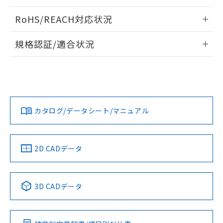
ログイン/会員登録いただくと、CADデータをダウンロー
RoHS/REACH対応状況
ドすることができます。
情報更新：2026/7/29
規格認証/適合状況
ログイン/会員登録
EU RoHS
注意事項・凡例
UL認証
CSA認証
CEマーキング
Yes
Yes
Yes
対応状況
対応予定月
※1
※2
ダウンロードデータをご利用いただく前に、以下を必ずお読
みください。
カタログ/データシート/マニュアル
対応済み
ソフトウェアの使用条件
LR型式承認
DNV型式承認
BV型式承認
KR型式承
（イギリス
（ノルウェー
（フランス
（韓国
船舶規格）
船舶規格）
船舶規格）
船舶規格
中国 RoHS
注意事項・凡例
2D CADデータ
No
No
No
No
中国 RoHS表
※1 ※2
3D CADデータ
この製品の規格認証/適合状況ページへ
Pb
Hg
Cd
Cr(VI)
その他の認証はこちらのページからご検索ください