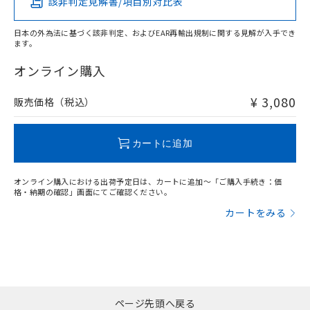
該非判定見解書/項目別対比表
X
O
O
O
日本の外為法に基づく該非判定、およびEAR再輸出規制に関する見解が入手でき
ます。
"対応済み"や非含有の記載がされた商品であっても、流通
在庫等で未対応品が混在する可能性があります。
オンライン購入
非含有品が必要な際は、弊社営業部門もしくは販売店へお
問い合わせください。
¥ 3,080
販売価格（税込）
この製品のRoHS/REACH対応状況ページへ
カートに追加
オンライン購入における出荷予定日は、カートに追加～「ご購入手続き：価
格・納期の確認」画面にてご確認ください。
カートをみる
ページ先頭へ戻る