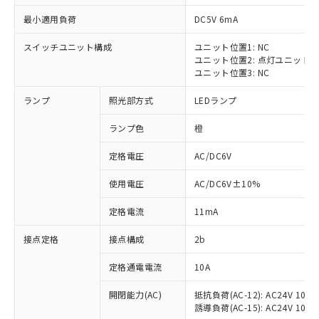
最小適用負荷
DC5V 6mA
スイッチユニット構成
ユニット位置1: NC
ユニット位置2: 点灯ユニット
※1 対応状況
ユニット位置3: NC
ランプ
照光部方式
LEDランプ
対応済み：EU RoHS指令（10物質）の
非含有に対応した製品が提供可能な商品で
ランプ色
橙
す。
対応予定：EU RoHS指令（10物質）の非含
定格電圧
AC/DC6V
ご利用条件
有に対応した製品に切り替える予定のある
商品です。
使用電圧
AC/DC6V±10%
対応予定なし：EU RoHS指令（10物質）の
以下の条件をお読みいただき、同意のうえ
非含有に非対応の商品で、対応品を出す予
定格電流
11mA
ご利用ください。
定はありません。
調査・確認中：EU RoHS指令（10物質）の
接点定格
接点構成
2b
本サービスは、当社制御機器事業取扱
※1 中国RoHS○×表
非含有の対応状況を調査中または確認中の
商品の当社在庫状況および標準価格
定格通電電流
10A
商品です。
(税抜)を提供させていただくもので
「○」：最大均質材料含有率が中国RoHSの
非該当品：ライセンス料など無形物で、有
す。
開閉能力(AC)
抵抗負荷(AC-12): AC24V 10A/A
基準値以下であることを示します。
害物質有無と関係のない商品です。
当社制御機器事業取扱商品の中には、
誘導負荷(AC-15): AC24V 10A/AC
「×」：最大均質材料含有率が中国RoHSの
仕入先様の事情により、非含有部品として