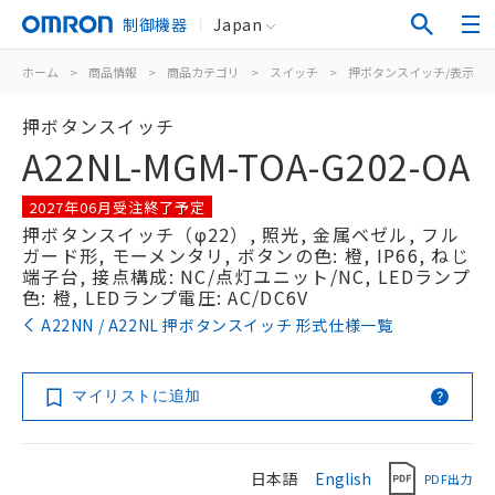
制御機器
Japan
ホーム
>
商品情報
>
商品カテゴリ
>
スイッチ
>
押ボタンスイッチ/表示灯
押ボタンスイッチ
A22NL-MGM-TOA-G202-OA
2027年06月受注終了予定
押ボタンスイッチ（φ22）, 照光, 金属ベゼル, フル
ガード形, モーメンタリ, ボタンの色: 橙, IP66, ねじ
端子台, 接点構成: NC/点灯ユニット/NC, LEDランプ
色: 橙, LEDランプ電圧: AC/DC6V
A22NN / A22NL 押ボタンスイッチ 形式仕様一覧
マイリストに追加
日本語
English
PDF出力