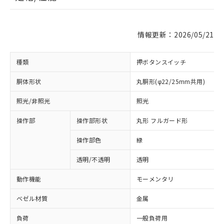
情報更新：2026/05/21
種類
押ボタンスイッチ
胴体形状
丸胴形(φ22/25mm共用)
照光/非照光
照光
操作部
操作部形状
丸形 フルガード形
操作部色
緑
透明/不透明
透明
動作機能
モーメンタリ
ベゼル材質
金属
負荷
一般負荷用