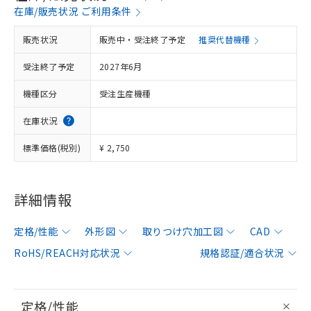
在庫/販売状況 ご利用条件
販売状況
販売中・受注終了予定
推奨代替機種
受注終了予定
2027年6月
機種区分
受注生産機種
在庫状況
標準価格(税別)
¥ 2,750
詳細情報
定格/性能
外形図
取りつけ穴加工図
CAD
RoHS/REACH対応状況
規格認証/適合状況
定格/性能