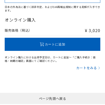
日本の外為法に基づく該非判定、およびEAR再輸出規制に関する見解が入手でき
ます。
"対応済み"や非含有の記載がされた商品であっても、流通
在庫等で未対応品が混在する可能性があります。
オンライン購入
非含有品が必要な際は、弊社営業部門もしくは販売店へお
問い合わせください。
¥ 3,020
販売価格（税込）
この製品のRoHS/REACH対応状況ページへ
カートに追加
オンライン購入における出荷予定日は、カートに追加～「ご購入手続き：価
格・納期の確認」画面にてご確認ください。
カートをみる
ページ先頭へ戻る