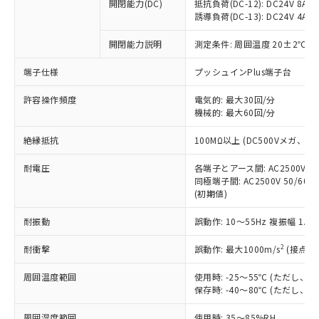
基準値を超えていることを示します。
いたものが、含有品と判明した場合などや
開閉能力(DC)
抵抗負荷(DC-12): DC24V 8A/DC
当社は、これら貴社製品のうち、外国
ことをご了承ください。
「－」：未確認です。当社販売部門へお問
誘導負荷(DC-13): DC24V 4A/DC
むを得ず変更することがあります。
為替および外国貿易法に定める商品
在庫状況および標準価格照会結果は、
い合わせください。
（以下｢規制貨物等」という）を輸出
記載している更新日時点での社内デー
開閉能力説明
測定条件: 周囲温度 20±2℃、
*EU RoHS指令（10物質）：
または国外への提供する場合は、日本
記
タに基づき作成されるものであり、閲
説明
鉛(Pb) 1000ppm以下、 水銀(Hg) 1000ppm以下、 カド
*中国RoHS10物質の基準値 (GB/T26572)：
国政府の輸出許可(または役務取引許
号
覧された時点での実際の在庫および標
ミウム(Cd) 100ppm以下、
Pb(鉛) :1000ppm、 Hg(水銀) : 1000ppm、 Cd(カドミウ
端子仕様
プッシュインPlus端子台
可)を取得するなどの必要な手続きを
六価クロム(Cr(Ⅵ)) 1000ppm以下、ポリ臭化ビフェニル
ム) : 100ppm、
準価格とは異なる場合があることをご
類(PBB) 1000ppm以下、ポリ臭化ジフェニルエーテル類
Cr(Ⅵ)(六価クロム) : 1000ppm、 PBBs(ポリ臭化ビフェ
とります。
了承ください。
許容操作頻度
電気的: 最大30回/分
(PBDE) 1000ppm以下、フタル酸ビス(2-エチルヘキシ
○
一定数以上の在庫あり
ニル類) : 1000ppm、 PBDEs(ポリ臭化ジフェニルエーテ
当社は規制貨物を破棄する場合は、完
ル) (DEHP)(別名：DOP) 1000ppm以下、フタル酸ブチ
機械的: 最大60回/分
正式な納期状況および標準価格はお客
ル類) : 1000ppm、
ルベンジル（BBP） 1000ppm以下、フタル酸ジブチル
全に破砕するなど、違法に輸出されな
DBP(フタル酸ジブチル) : 1000ppm、 DIBP(フタル酸ジ
様のお取引先、またはお客様担当のオ
（DBP） 1000ppm以下、フタル酸ジイソブチル
イソブチル) : 1000ppm、 BBP(フタル酸ブチルベンジ
△
一定数には満たないが在庫あり
いよう必要な手段を講じます。
絶縁抵抗
100MΩ以上 (DC500Vメガ、
ムロン制御機器販売店・当社販売員に
(DIBP) 1000ppm以下
ル) : 1000ppm、
当社は貴社製品を、核兵器、ミサイ
但し、RoHS指令で産業用監視および制御機器に対する
DEHP(フタル酸ビス(2-エチルヘキシル)) : 1000ppm
ご相談ください。
適用除外項目は除く。
耐電圧
各端子とアース間: AC2500V 50/
ル、化学兵器、生物兵器またはその他
－
在庫なし(最新の在庫状況につ
オムロン制御機器販売店や当社販売拠
フタル酸エステル類の４物質については閾値を超える意
同極端子間: AC2500V 50/60
武器並びにこれらの製造装置等に一切
いては、お客様のお取引先、ま
図的な使用がないことを確認しています。
点は「
販売ネットワーク
」をご確認
(初期値)
※2 環境保護使用期限
使用いたしません。
たはお客様担当のオムロン制御
ください。
当社は、貴社製品を第三者に販売する
機器販売店・当社販売員にご確
在庫状況および標準価格結果を当社の
耐振動
誤動作: 10～55Hz 複振幅 1.
※2 対応予定月
「ｅ」：有害物質（10物質）のすべてが基
場合は、上記1、2および3の内容を当
認ください)
事前の承諾なく第三者に漏洩または開
準値以下であることを示します。
該第三者に通知します。また当社は、
示しないようお願いします。
2
耐衝撃
誤動作: 最大1000m/s
(接点開
部品在庫の切り替え状況などにより、予定
「10」：通常の使用状況下において有害物
販売先および販売に係わる関係者が違
マイパーツ機能（部品リスト作成サー
空
受注生産機種、また在庫状況の
月が前後することがあります。
質が外部に漏えいし、環境に深刻な影響を
法に輸出するおそれがある場合は、取
周囲温度範囲
使用時: -25～55℃ (ただし
ビス）をご利用いただくには、I-Web
白
情報を公開していない機種
及ぼさない年数を意味します。
り引きをいたしません。
保存時: -40～80℃ (ただし
メンバーズにご登録されている必要が
「－」：未確認です。当社販売部門へお問
あります。
い合わせください。
周囲湿度範囲
使用時: 35～85%RH