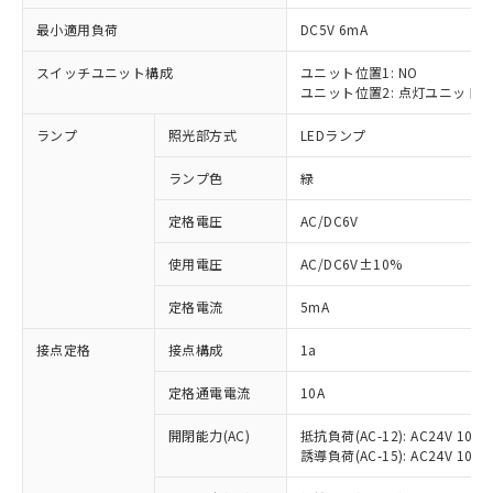
最小適用負荷
DC5V 6mA
スイッチユニット構成
ユニット位置1: NO
ユニット位置2: 点灯ユニット
※1 対応状況
ランプ
照光部方式
LEDランプ
対応済み：EU RoHS指令（10物質）の
非含有に対応した製品が提供可能な商品で
ランプ色
緑
す。
対応予定：EU RoHS指令（10物質）の非含
定格電圧
AC/DC6V
ご利用条件
有に対応した製品に切り替える予定のある
使用電圧
AC/DC6V±10%
商品です。
対応予定なし：EU RoHS指令（10物質）の
以下の条件をお読みいただき、同意のうえ
定格電流
5mA
非含有に非対応の商品で、対応品を出す予
ご利用ください。
定はありません。
接点定格
接点構成
1a
調査・確認中：EU RoHS指令（10物質）の
本サービスは、当社制御機器事業取扱
※1 中国RoHS○×表
非含有の対応状況を調査中または確認中の
商品の当社在庫状況および標準価格
定格通電電流
10A
商品です。
(税抜)を提供させていただくもので
「○」：最大均質材料含有率が中国RoHSの
非該当品：ライセンス料など無形物で、有
開閉能力(AC)
抵抗負荷(AC-12): AC24V 10A/A
す。
基準値以下であることを示します。
害物質有無と関係のない商品です。
誘導負荷(AC-15): AC24V 10A/AC
当社制御機器事業取扱商品の中には、
「×」：最大均質材料含有率が中国RoHSの
仕入先様の事情により、非含有部品として
本サービスの対象外となる商品もある