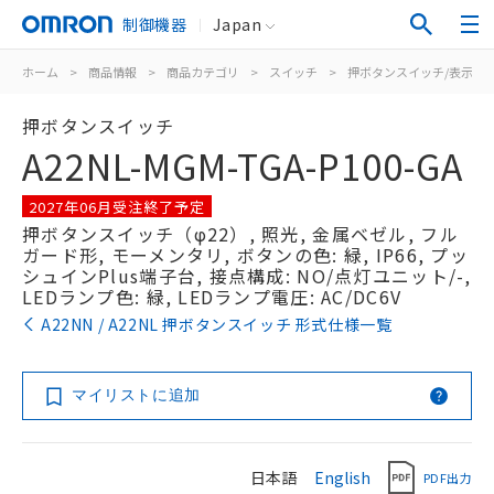
制御機器
Japan
ホーム
>
商品情報
>
商品カテゴリ
>
スイッチ
>
押ボタンスイッチ/表示灯
押ボタンスイッチ
A22NL-MGM-TGA-P100-GA
2027年06月受注終了予定
押ボタンスイッチ（φ22）, 照光, 金属ベゼル, フル
ガード形, モーメンタリ, ボタンの色: 緑, IP66, プッ
シュインPlus端子台, 接点構成: NO/点灯ユニット/-,
LEDランプ色: 緑, LEDランプ電圧: AC/DC6V
A22NN / A22NL 押ボタンスイッチ 形式仕様一覧
マイリストに追加
日本語
English
PDF出力