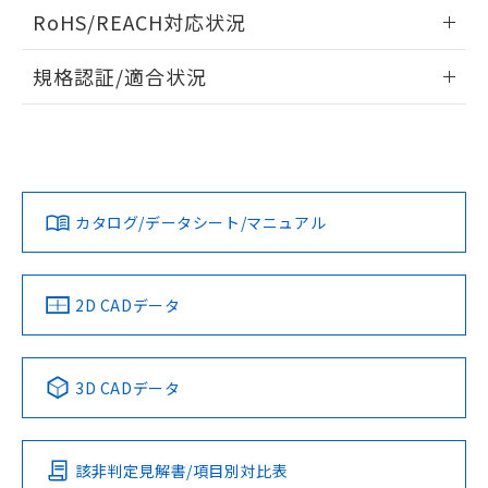
ログイン/会員登録いただくと、CADデータをダウンロー
RoHS/REACH対応状況
ドすることができます。
情報更新：2026/7/29
規格認証/適合状況
ログイン/会員登録
EU RoHS
注意事項・凡例
A22NL-MGM-TGA-P100-GAについての規格認証/適合状況に
ついては、「カスタマーサポートセンタ お客様相談室」また
は貴社担当オムロン営業員または販売店にお問い合わせくだ
対応状況
対応予定月
※1
※2
さい。
ダウンロードデータをご利用いただく前に、以下を必ずお読
みください。
カタログ/データシート/マニュアル
対応済み
ソフトウェアの使用条件
お問い合わせ
中国 RoHS
注意事項・凡例
2D CADデータ
中国 RoHS表
※1 ※2
3D CADデータ
Pb
Hg
Cd
Cr(VI)
該非判定見解書/項目別対比表
X
O
O
O