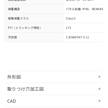
お客様が当ウェブサイト上で当社にご
※3 非含有証明書ダウンロード
登録された部品リストについて、当社
保護構造
パネル前面: IP66、NEMA4X, N
および当社の共同利用者が、当社の製
下記の非含有証明書をダウンロードするこ
品・サービスに関するお客様との取
感電保護クラス
Class II
とができます。
合意する
キャンセル
引・商談に必要な範囲で利用すること
をご了承ください。
PTI（トラッキング特性）
175
EU RoHS指令（10物質）の非含有証明書
※当社の共同利用者とは、
"個人情報
51物質の非含有証明書（当社基準）
の共同利用に関して"
の「1.共同利
汚染度
3 (EN60947-5-1)
※本証明書は発行日時点で非含有を証明す
用者の範囲」に記載されている法人を
るもので、過去に遡って非含有を証明する
指します。
ものではありません。
また、RoHS指令のフタル酸エステル類４
物質の対応では、対応完了までの期間は出
荷製品に未対応品が混在することから備考
欄に対応日を記載しておりました。
既に当社にて対応品への在庫切替を完了
外形図
していることから、特段のことがない限
情報更新：2026/05/21
り、2022年1月12日より割愛しておりま
取りつけ穴加工図
す。
情報更新：2026/05/21
CAD