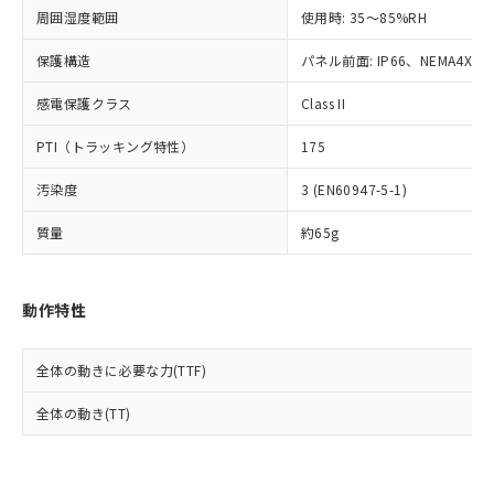
準値以下であることを示します。
該第三者に通知します。また当社は、
示しないようお願いします。
周囲湿度範囲
使用時: 35～85%RH
部品在庫の切り替え状況などにより、予定
「10」：通常の使用状況下において有害物
販売先および販売に係わる関係者が違
マイパーツ機能（部品リスト作成サー
空
受注生産機種、また在庫状況の
月が前後することがあります。
質が外部に漏えいし、環境に深刻な影響を
法に輸出するおそれがある場合は、取
ビス）をご利用いただくには、I-Web
保護構造
パネル前面: IP66、NEMA4X, N
白
情報を公開していない機種
及ぼさない年数を意味します。
り引きをいたしません。
メンバーズにご登録されている必要が
「－」：未確認です。当社販売部門へお問
感電保護クラス
Class II
あります。
い合わせください。
お客様が当ウェブサイト上で当社にご
※3 非含有証明書ダウンロード
PTI（トラッキング特性）
175
登録された部品リストについて、当社
および当社の共同利用者が、当社の製
下記の非含有証明書をダウンロードするこ
汚染度
3 (EN60947-5-1)
品・サービスに関するお客様との取
とができます。
合意する
キャンセル
引・商談に必要な範囲で利用すること
質量
約65g
をご了承ください。
EU RoHS指令（10物質）の非含有証明書
※当社の共同利用者とは、
"個人情報
51物質の非含有証明書（当社基準）
の共同利用に関して"
の「1.共同利
※本証明書は発行日時点で非含有を証明す
動作特性
用者の範囲」に記載されている法人を
るもので、過去に遡って非含有を証明する
指します。
ものではありません。
全体の動きに必要な力(TTF)
また、RoHS指令のフタル酸エステル類４
物質の対応では、対応完了までの期間は出
全体の動き(TT)
荷製品に未対応品が混在することから備考
欄に対応日を記載しておりました。
既に当社にて対応品への在庫切替を完了
していることから、特段のことがない限