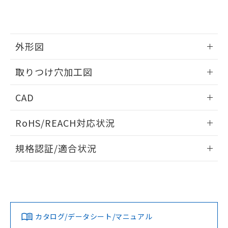
り、2022年1月12日より割愛しておりま
す。
外形図
情報更新：2026/05/21
取りつけ穴加工図
情報更新：2026/05/21
CAD
ログイン/会員登録いただくと、CADデータをダウンロー
RoHS/REACH対応状況
ドすることができます。
情報更新：2026/7/29
規格認証/適合状況
ログイン/会員登録
EU RoHS
注意事項・凡例
A22NL-MGM-TAA-P102-AAについての規格認証/適合状況に
ついては、「カスタマーサポートセンタ お客様相談室」また
は貴社担当オムロン営業員または販売店にお問い合わせくだ
対応状況
対応予定月
※1
※2
さい。
ダウンロードデータをご利用いただく前に、以下を必ずお読
みください。
カタログ/データシート/マニュアル
対応済み
ソフトウェアの使用条件
お問い合わせ