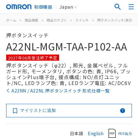
制御機器
Japan
ホーム
>
商品情報
>
商品カテゴリ
>
スイッチ
>
押ボタンスイッチ/表示灯
押ボタンスイッチ
A22NL-MGM-TAA-P102-AA
2027年06月受注終了予定
押ボタンスイッチ（φ22）, 照光, 金属ベゼル, フル
ガード形, モーメンタリ, ボタンの色: 青, IP66, プッ
シュインPlus端子台, 接点構成: NO/点灯ユニッ
ト/NC, LEDランプ色: 青, LEDランプ電圧: AC/DC6V
A22NN / A22NL 押ボタンスイッチ 形式仕様一覧
マイリストに追加
日本語
English
PDF出力