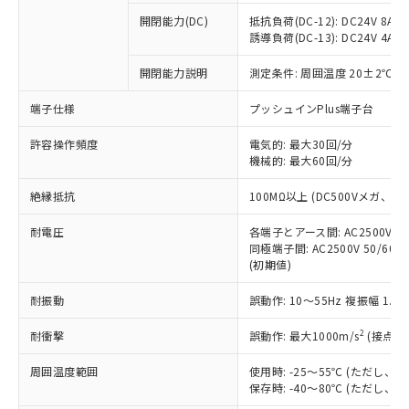
※1 中国RoHS○×表
非含有の対応状況を調査中または確認中の
商品の当社在庫状況および標準価格
開閉能力(DC)
抵抗負荷(DC-12): DC24V 8A/DC
商品です。
(税抜)を提供させていただくもので
誘導負荷(DC-13): DC24V 4A/DC
「○」：最大均質材料含有率が中国RoHSの
非該当品：ライセンス料など無形物で、有
す。
基準値以下であることを示します。
害物質有無と関係のない商品です。
開閉能力説明
測定条件: 周囲温度 20±2℃、
当社制御機器事業取扱商品の中には、
「×」：最大均質材料含有率が中国RoHSの
仕入先様の事情により、非含有部品として
本サービスの対象外となる商品もある
基準値を超えていることを示します。
いたものが、含有品と判明した場合などや
当社は、これら貴社製品のうち、外国
端子仕様
プッシュインPlus端子台
ことをご了承ください。
「－」：未確認です。当社販売部門へお問
むを得ず変更することがあります。
為替および外国貿易法に定める商品
在庫状況および標準価格照会結果は、
い合わせください。
許容操作頻度
電気的: 最大30回/分
（以下｢規制貨物等」という）を輸出
記載している更新日時点での社内デー
機械的: 最大60回/分
*EU RoHS指令（10物質）：
または国外への提供する場合は、日本
記
タに基づき作成されるものであり、閲
説明
鉛(Pb) 1000ppm以下、 水銀(Hg) 1000ppm以下、 カド
*中国RoHS10物質の基準値 (GB/T26572)：
国政府の輸出許可(または役務取引許
号
覧された時点での実際の在庫および標
ミウム(Cd) 100ppm以下、
Pb(鉛) :1000ppm、 Hg(水銀) : 1000ppm、 Cd(カドミウ
絶縁抵抗
100MΩ以上 (DC500Vメガ、
可)を取得するなどの必要な手続きを
六価クロム(Cr(Ⅵ)) 1000ppm以下、ポリ臭化ビフェニル
ム) : 100ppm、
準価格とは異なる場合があることをご
類(PBB) 1000ppm以下、ポリ臭化ジフェニルエーテル類
Cr(Ⅵ)(六価クロム) : 1000ppm、 PBBs(ポリ臭化ビフェ
とります。
了承ください。
(PBDE) 1000ppm以下、フタル酸ビス(2-エチルヘキシ
耐電圧
各端子とアース間: AC2500V 50/
○
一定数以上の在庫あり
ニル類) : 1000ppm、 PBDEs(ポリ臭化ジフェニルエーテ
当社は規制貨物を破棄する場合は、完
ル) (DEHP)(別名：DOP) 1000ppm以下、フタル酸ブチ
正式な納期状況および標準価格はお客
ル類) : 1000ppm、
同極端子間: AC2500V 50/60
ルベンジル（BBP） 1000ppm以下、フタル酸ジブチル
全に破砕するなど、違法に輸出されな
DBP(フタル酸ジブチル) : 1000ppm、 DIBP(フタル酸ジ
(初期値)
様のお取引先、またはお客様担当のオ
（DBP） 1000ppm以下、フタル酸ジイソブチル
イソブチル) : 1000ppm、 BBP(フタル酸ブチルベンジ
△
一定数には満たないが在庫あり
いよう必要な手段を講じます。
ムロン制御機器販売店・当社販売員に
(DIBP) 1000ppm以下
ル) : 1000ppm、
当社は貴社製品を、核兵器、ミサイ
但し、RoHS指令で産業用監視および制御機器に対する
耐振動
誤動作: 10～55Hz 複振幅 1.
DEHP(フタル酸ビス(2-エチルヘキシル)) : 1000ppm
ご相談ください。
適用除外項目は除く。
ル、化学兵器、生物兵器またはその他
－
在庫なし(最新の在庫状況につ
オムロン制御機器販売店や当社販売拠
フタル酸エステル類の４物質については閾値を超える意
2
耐衝撃
誤動作: 最大1000m/s
(接点開
武器並びにこれらの製造装置等に一切
いては、お客様のお取引先、ま
図的な使用がないことを確認しています。
点は「
販売ネットワーク
」をご確認
※2 環境保護使用期限
使用いたしません。
たはお客様担当のオムロン制御
ください。
周囲温度範囲
使用時: -25～55℃ (ただし
当社は、貴社製品を第三者に販売する
機器販売店・当社販売員にご確
在庫状況および標準価格結果を当社の
保存時: -40～80℃ (ただし
※2 対応予定月
「ｅ」：有害物質（10物質）のすべてが基
場合は、上記1、2および3の内容を当
認ください)
事前の承諾なく第三者に漏洩または開