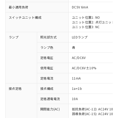
最小適用負荷
DC5V 6mA
スイッチユニット構成
ユニット位置1: NO
ユニット位置2: 点灯ユニット
ユニット位置3: NC
ランプ
照光部方式
LEDランプ
ランプ色
青
※1 対応状況
定格電圧
AC/DC6V
対応済み：EU RoHS指令（10物質）の
使用電圧
AC/DC6V±10%
非含有に対応した製品が提供可能な商品で
す。
定格電流
11mA
対応予定：EU RoHS指令（10物質）の非含
ご利用条件
有に対応した製品に切り替える予定のある
接点定格
接点構成
1a+1b
商品です。
対応予定なし：EU RoHS指令（10物質）の
定格通電電流
10A
以下の条件をお読みいただき、同意のうえ
非含有に非対応の商品で、対応品を出す予
ご利用ください。
定はありません。
開閉能力(AC)
抵抗負荷(AC-12): AC24V 10A/A
誘導負荷(AC-15): AC24V 10A/AC
調査・確認中：EU RoHS指令（10物質）の
本サービスは、当社制御機器事業取扱