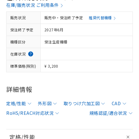
在庫/販売状況 ご利用条件
販売状況
販売中・受注終了予定
推奨代替機種
受注終了予定
2027年6月
機種区分
受注生産機種
在庫状況
標準価格(税別)
¥ 3,200
詳細情報
定格/性能
外形図
取りつけ穴加工図
CAD
RoHS/REACH対応状況
規格認証/適合状況
定格/性能