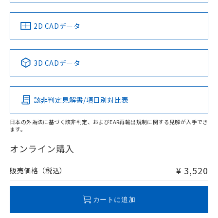
中国 RoHS
注意事項・凡例
2D CADデータ
中国 RoHS表
※1 ※2
3D CADデータ
Pb
Hg
Cd
Cr(VI)
該非判定見解書/項目別対比表
X
O
O
O
日本の外為法に基づく該非判定、およびEAR再輸出規制に関する見解が入手でき
ます。
"対応済み"や非含有の記載がされた商品であっても、流通
在庫等で未対応品が混在する可能性があります。
オンライン購入
非含有品が必要な際は、弊社営業部門もしくは販売店へお
問い合わせください。
¥ 3,520
販売価格（税込）
この製品のRoHS/REACH対応状況ページへ
カートに追加