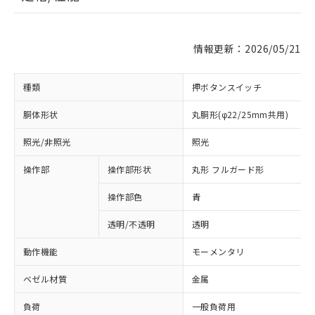
情報更新：2026/05/21
種類
押ボタンスイッチ
胴体形状
丸胴形(φ22/25mm共用)
照光/非照光
照光
操作部
操作部形状
丸形 フルガード形
操作部色
青
透明/不透明
透明
動作機能
モーメンタリ
ベゼル材質
金属
負荷
一般負荷用