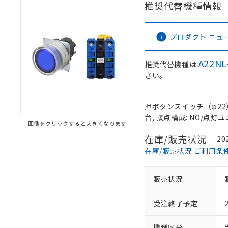
推奨代替機種情報
プロダクト ニュース 
A22NL
推奨代替機種は
さい。
押ボタンスイッチ（φ22）,
台, 接点構成: NO/点灯ユニ
画像をクリックすると大きくなります
在庫/販売状況
20
在庫/販売状況 ご利用条
販売状況
受注終了予定
機種区分