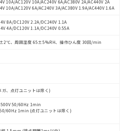
機種、また在庫状況の情報を公開していない機種
V 10A/AC120V 10A/AC240V 6A/AC380V 2A/AC440V 2A
ェブサイト上で当社にご登録された部品リストについて、当社およ
書ダウンロード
す。当社販売部門へお問い合わせください。
 10A/AC120V 6A/AC240V 3A/AC380V 1.9A/AC440V 1.6A
品・サービスに関するお客様との取引・商談に必要な範囲で利用す
合意する
キャンセル
書をダウンロードすることができます。
利用者とは、
"個人情報の共同利用に関して"
の「1.共同利用者の
V 8A/DC120V 2.2A/DC240V 1.1A
します。
10物質）の非含有証明書
V 4A/DC120V 1.1A/DC240V 0.55A
明書（当社基準）
日時点で非含有を証明するもので、過去に遡って非含有を証明するも
0±2℃、周囲湿度 65±5%RH、操作ひん度 30回/min
令のフタル酸エステル類４物質の対応では、対応完了までの期間は出
備考欄に対応日を記載しておりました。
品への在庫切替を完了していることから、特段のことがない限り、20
す。
00Vメガ、点灯ユニットは除く)
0V 50/60Hz 1min
 50/60Hz 1min (点灯ユニットは除く)
振幅 1.5mm (接点開離1ms以内)