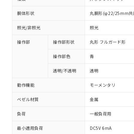
胴体形状
丸胴形(φ22/25mm共
照光/非照光
照光
操作部
操作部形状
丸形 フルガード形
操作部色
青
透明/不透明
透明
動作機能
モーメンタリ
ベゼル材質
金属
負荷
一般負荷用
※1 対応状況
最小適用負荷
DC5V 6mA