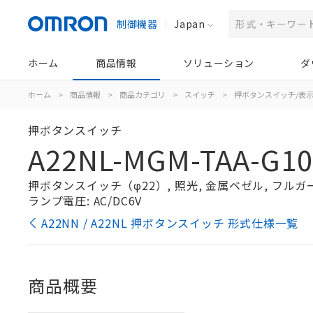
制御機器
Japan
ホーム
商品情報
ソリューション
ダ
ホーム
>
商品情報
>
商品カテゴリ
>
スイッチ
>
押ボタンスイッチ/表
押ボタンスイッチ
A22NL-MGM-TAA-G10
押ボタンスイッチ（φ22）, 照光, 金属ベゼル, フルガード形
ランプ電圧: AC/DC6V
A22NN / A22NL 押ボタンスイッチ 形式仕様一覧
商品概要