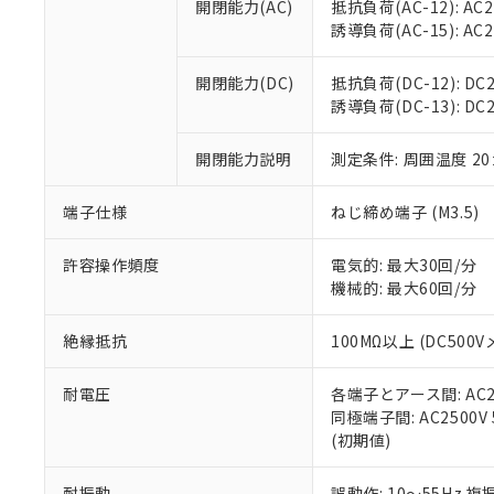
空
受注生産
開閉能力(AC)
抵抗負荷(AC-12): AC24
お客様が当ウ
※3 非含有証明
「－」：未確認で
白
誘導負荷(AC-15): AC24V
が、当社の製
さい。
下記の非含有証明
※当社の共同
開閉能力(DC)
抵抗負荷(DC-12): DC24
いる法人を指
EU RoHS指令（
誘導負荷(DC-13): DC24
51物質の非含有証
※本証明書は発行
開閉能力説明
測定条件: 周囲温度 2
また、RoHS指
混在することから
端子仕様
ねじ締め端子 (M3.5)
既に当社にて対応
り割愛しておりま
許容操作頻度
電気的: 最大30回/分
機械的: 最大60回/分
絶縁抵抗
100MΩ以上 (DC5
耐電圧
各端子とアース間: AC250
同極端子間: AC2500V
(初期値)
耐振動
誤動作: 10～55Hz 複