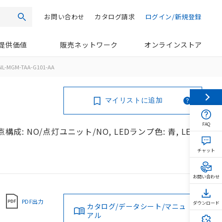
お問い合わせ
カタログ請求
ログイン/新規登録
検索
提供価値
販売ネットワーク
オンラインストア
NL-MGM-TAA-G101-AA
マイリストに追加
FAQ
成: NO/点灯ユニット/NO, LEDランプ色: 青, LED
チャット
お問い合わせ
PDF出力
ダウンロード
カタログ/データシート/マニュ
アル