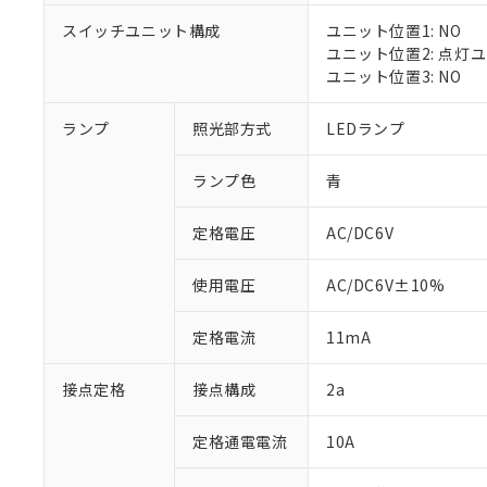
対応済み：EU
スイッチユニット構成
ユニット位置1: NO
対応予定：EU R
ユニット位置2: 点灯
対応予定なし：EU
ユニット位置3: NO
調査・確認中：EU
ご利用条件
非該当品：ライセ
※1 中国RoHS
ランプ
照光部方式
LEDランプ
仕入先様の事情に
があります。
以下の条件をお読
「○」：最大均質
ランプ色
青
「×」：最大均質
本サービスは
当社は、これ
*EU RoHS指令（10物
「－」：未確認で
鉛(Pb) 1000ppm以下、
くものです。
う）を輸出ま
定格電圧
AC/DC6V
記
説明
六価クロム(Cr(Ⅵ)) 1
当社制御機器
などの必要な
フタル酸ビス(2-エチルヘ
号
*中国RoHS10物質の基準値 
ル（DBP） 1000ppm
在庫状況およ
当社は規制貨
Pb(鉛) :1000ppm、 Hg
但し、RoHS指令で産
使用電圧
AC/DC6V±10%
のであり、閲
ます。
Cr(Ⅵ)(六価クロム) : 
フタル酸エステル類の４
○
一定数以
DBP(フタル酸ジブチル) :
い。
当社は貴社製
DEHP(フタル酸ビス(2-エ
正式な納期状
定格電流
11mA
置等に一切使
当社販売員に
※2 対応予定月
△
一定数に
当社は、貴社
オムロン制御
また当社は、
※2 環境保護使
接点定格
接点構成
2a
在庫状況およ
部品在庫の切り替
たしません。
－
在庫なし
す。
「ｅ」：有害物質
機器販売
定格通電電流
10A
マイパーツ機
「10」：通常の
ている必要が
味します。