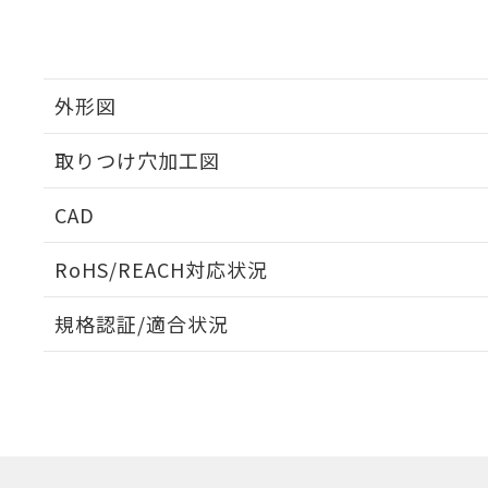
外形図
取りつけ穴加工図
CAD
ログイン/会員登録いただくと、CADデータをダウンロ
RoHS/REACH対応状況
規格認証/適合状況
EU RoHS
注意事項・凡例
UL認証
CSA認証
CEマーキング
ダウンロードデータをご利用いただく前に、以下を必ずお読
Yes
Yes
Yes
対応状況
対応予定月
※1
※2
ソフトウェアの使用条件
対応済み