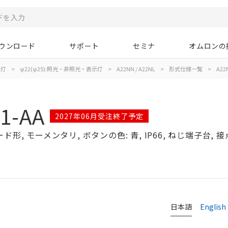
ウンロード
サポート
セミナ
オムロンの
示灯
>
φ22(φ25):照光・非照光・表示灯
>
A22NN / A22NL
>
形式仕様一覧
>
A22
1-AA
2027年06月受注終了予定
, モーメンタリ, ボタンの色: 青, IP66, ねじ端子台, 接点構
日本語
English