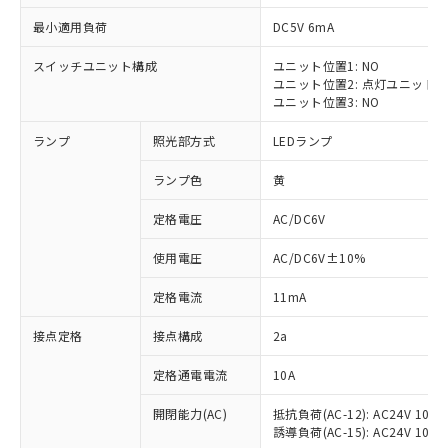
最小適用負荷
DC5V 6mA
スイッチユニット構成
ユニット位置1: NO
ユニット位置2: 点灯ユニット
※1 対応状況
ユニット位置3: NO
ランプ
照光部方式
LEDランプ
対応済み：EU RoHS指令（10物質）の
非含有に対応した製品が提供可能な商品で
ランプ色
黄
す。
対応予定：EU RoHS指令（10物質）の非含
定格電圧
AC/DC6V
ご利用条件
有に対応した製品に切り替える予定のある
商品です。
使用電圧
AC/DC6V±10%
対応予定なし：EU RoHS指令（10物質）の
以下の条件をお読みいただき、同意のうえ
非含有に非対応の商品で、対応品を出す予
定格電流
11mA
ご利用ください。
定はありません。
調査・確認中：EU RoHS指令（10物質）の
接点定格
接点構成
2a
本サービスは、当社制御機器事業取扱
※1 中国RoHS○×表
非含有の対応状況を調査中または確認中の
商品の当社在庫状況および標準価格
定格通電電流
10A
商品です。
(税抜)を提供させていただくもので
「○」：最大均質材料含有率が中国RoHSの
非該当品：ライセンス料など無形物で、有
す。
開閉能力(AC)
抵抗負荷(AC-12): AC24V 10A/A
基準値以下であることを示します。
害物質有無と関係のない商品です。
当社制御機器事業取扱商品の中には、
誘導負荷(AC-15): AC24V 10A/AC
「×」：最大均質材料含有率が中国RoHSの
仕入先様の事情により、非含有部品として