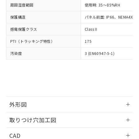
い合わせください。
お客様が当ウェブサイト上で当社にご
周囲湿度範囲
使用時: 35～85%RH
※3 非含有証明書ダウンロード
登録された部品リストについて、当社
保護構造
パネル前面: IP66、NEMA4X, N
および当社の共同利用者が、当社の製
下記の非含有証明書をダウンロードするこ
品・サービスに関するお客様との取
とができます。
感電保護クラス
Class II
合意する
キャンセル
引・商談に必要な範囲で利用すること
をご了承ください。
EU RoHS指令（10物質）の非含有証明書
PTI（トラッキング特性）
175
※当社の共同利用者とは、
"個人情報
51物質の非含有証明書（当社基準）
の共同利用に関して"
の「1.共同利
汚染度
3 (EN60947-5-1)
※本証明書は発行日時点で非含有を証明す
用者の範囲」に記載されている法人を
るもので、過去に遡って非含有を証明する
指します。
ものではありません。
また、RoHS指令のフタル酸エステル類４
物質の対応では、対応完了までの期間は出
荷製品に未対応品が混在することから備考
欄に対応日を記載しておりました。
既に当社にて対応品への在庫切替を完了
外形図
していることから、特段のことがない限
り、2022年1月12日より割愛しておりま
情報更新：2026/05/21
取りつけ穴加工図
す。
情報更新：2026/05/21
CAD