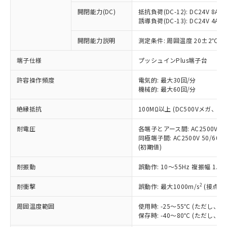
本サービスの対象外となる商品もある
基準値を超えていることを示します。
いたものが、含有品と判明した場合などや
当社は、これら貴社製品のうち、外国
ことをご了承ください。
開閉能力(DC)
抵抗負荷(DC-12): DC24V 8A/DC
「－」：未確認です。当社販売部門へお問
むを得ず変更することがあります。
為替および外国貿易法に定める商品
誘導負荷(DC-13): DC24V 4A/DC
在庫状況および標準価格照会結果は、
い合わせください。
（以下｢規制貨物等」という）を輸出
記載している更新日時点での社内デー
*EU RoHS指令（10物質）：
または国外への提供する場合は、日本
開閉能力説明
測定条件: 周囲温度 20±2℃、
記
タに基づき作成されるものであり、閲
説明
鉛(Pb) 1000ppm以下、 水銀(Hg) 1000ppm以下、 カド
*中国RoHS10物質の基準値 (GB/T26572)：
国政府の輸出許可(または役務取引許
号
覧された時点での実際の在庫および標
ミウム(Cd) 100ppm以下、
Pb(鉛) :1000ppm、 Hg(水銀) : 1000ppm、 Cd(カドミウ
端子仕様
プッシュインPlus端子台
可)を取得するなどの必要な手続きを
六価クロム(Cr(Ⅵ)) 1000ppm以下、ポリ臭化ビフェニル
ム) : 100ppm、
準価格とは異なる場合があることをご
類(PBB) 1000ppm以下、ポリ臭化ジフェニルエーテル類
Cr(Ⅵ)(六価クロム) : 1000ppm、 PBBs(ポリ臭化ビフェ
とります。
了承ください。
(PBDE) 1000ppm以下、フタル酸ビス(2-エチルヘキシ
○
一定数以上の在庫あり
ニル類) : 1000ppm、 PBDEs(ポリ臭化ジフェニルエーテ
許容操作頻度
電気的: 最大30回/分
当社は規制貨物を破棄する場合は、完
ル) (DEHP)(別名：DOP) 1000ppm以下、フタル酸ブチ
正式な納期状況および標準価格はお客
ル類) : 1000ppm、
機械的: 最大60回/分
ルベンジル（BBP） 1000ppm以下、フタル酸ジブチル
全に破砕するなど、違法に輸出されな
DBP(フタル酸ジブチル) : 1000ppm、 DIBP(フタル酸ジ
様のお取引先、またはお客様担当のオ
（DBP） 1000ppm以下、フタル酸ジイソブチル
イソブチル) : 1000ppm、 BBP(フタル酸ブチルベンジ
△
一定数には満たないが在庫あり
いよう必要な手段を講じます。
ムロン制御機器販売店・当社販売員に
(DIBP) 1000ppm以下
ル) : 1000ppm、
絶縁抵抗
100MΩ以上 (DC500Vメガ、
当社は貴社製品を、核兵器、ミサイ
但し、RoHS指令で産業用監視および制御機器に対する
DEHP(フタル酸ビス(2-エチルヘキシル)) : 1000ppm
ご相談ください。
適用除外項目は除く。
ル、化学兵器、生物兵器またはその他
－
在庫なし(最新の在庫状況につ
オムロン制御機器販売店や当社販売拠
耐電圧
各端子とアース間: AC2500V 50/
フタル酸エステル類の４物質については閾値を超える意
武器並びにこれらの製造装置等に一切
いては、お客様のお取引先、ま
図的な使用がないことを確認しています。
同極端子間: AC2500V 50/60
点は「
販売ネットワーク
」をご確認
※2 環境保護使用期限
使用いたしません。
(初期値)
たはお客様担当のオムロン制御
ください。
当社は、貴社製品を第三者に販売する
機器販売店・当社販売員にご確
在庫状況および標準価格結果を当社の
※2 対応予定月
「ｅ」：有害物質（10物質）のすべてが基
耐振動
誤動作: 10～55Hz 複振幅 1.
場合は、上記1、2および3の内容を当
認ください)
事前の承諾なく第三者に漏洩または開
準値以下であることを示します。
該第三者に通知します。また当社は、
示しないようお願いします。
2
耐衝撃
誤動作: 最大1000m/s
(接点開
部品在庫の切り替え状況などにより、予定
「10」：通常の使用状況下において有害物
販売先および販売に係わる関係者が違
マイパーツ機能（部品リスト作成サー
空
受注生産機種、また在庫状況の
月が前後することがあります。
質が外部に漏えいし、環境に深刻な影響を
法に輸出するおそれがある場合は、取
ビス）をご利用いただくには、I-Web
白
情報を公開していない機種
周囲温度範囲
使用時: -25～55℃ (ただし
及ぼさない年数を意味します。
り引きをいたしません。
メンバーズにご登録されている必要が
保存時: -40～80℃ (ただし
「－」：未確認です。当社販売部門へお問
あります。