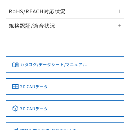
ログイン/会員登録いただくと、CADデータをダウンロー
RoHS/REACH対応状況
ドすることができます。
情報更新：2026/7/29
規格認証/適合状況
ログイン/会員登録
EU RoHS
注意事項・凡例
A22NL-MGA-TYA-P101-YAについての規格認証/適合状況につ
いては、「カスタマーサポートセンタ お客様相談室」または
貴社担当オムロン営業員または販売店にお問い合わせくださ
対応状況
対応予定月
※1
※2
い。
ダウンロードデータをご利用いただく前に、以下を必ずお読
みください。
カタログ/データシート/マニュアル
対応済み
ソフトウェアの使用条件
お問い合わせ
中国 RoHS
注意事項・凡例
2D CADデータ
中国 RoHS表
※1 ※2
3D CADデータ
Pb
Hg
Cd
Cr(VI)