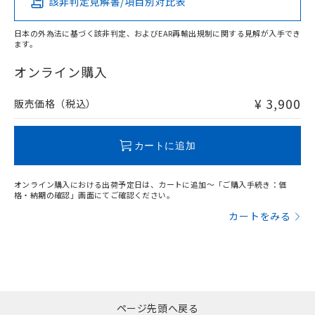
該非判定見解書/項目別対比表
X
O
O
O
日本の外為法に基づく該非判定、およびEAR再輸出規制に関する見解が入手でき
ます。
"対応済み"や非含有の記載がされた商品であっても、流通
在庫等で未対応品が混在する可能性があります。
オンライン購入
非含有品が必要な際は、弊社営業部門もしくは販売店へお
問い合わせください。
¥ 3,900
販売価格（税込）
この製品のRoHS/REACH対応状況ページへ
カートに追加
オンライン購入における出荷予定日は、カートに追加～「ご購入手続き：価
格・納期の確認」画面にてご確認ください。
カートをみる
ページ先頭へ戻る