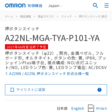
制御機器
Japan
ホーム
>
商品情報
>
商品カテゴリ
>
スイッチ
>
押ボタンスイッチ/表示灯
押ボタンスイッチ
A22NL-MGA-TYA-P101-YA
2027年06月受注終了予定
押ボタンスイッチ（φ22）, 照光, 金属ベゼル, フル
ガード形, オルタネイト, ボタンの色: 黄, IP66, プッ
シュインPlus端子台, 接点構成: NO/点灯ユニッ
ト/NO, LEDランプ色: 黄, LEDランプ電圧: AC/DC6V
A22NN / A22NL 押ボタンスイッチ 形式仕様一覧
マイリストに追加
日本語
English
PDF出力