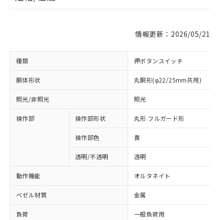
情報更新：2026/05/21
種類
押ボタンスイッチ
胴体形状
丸胴形(φ22/25mm共用)
照光/非照光
照光
操作部
操作部形状
丸形 フルガード形
操作部色
黄
透明/不透明
透明
動作機能
オルタネイト
ベゼル材質
金属
負荷
一般負荷用