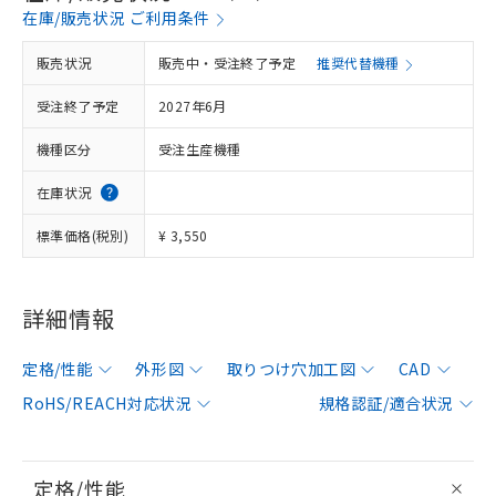
在庫/販売状況 ご利用条件
販売状況
販売中・受注終了予定
推奨代替機種
受注終了予定
2027年6月
機種区分
受注生産機種
在庫状況
標準価格(税別)
¥ 3,550
詳細情報
定格/性能
外形図
取りつけ穴加工図
CAD
RoHS/REACH対応状況
規格認証/適合状況
定格/性能