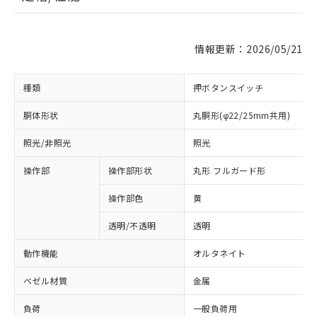
情報更新：2026/05/21
種類
押ボタンスイッチ
胴体形状
丸胴形(φ22/25mm共用)
照光/非照光
照光
操作部
操作部形状
丸形 フルガード形
操作部色
黄
透明/不透明
透明
動作機能
オルタネイト
ベゼル材質
金属
負荷
一般負荷用