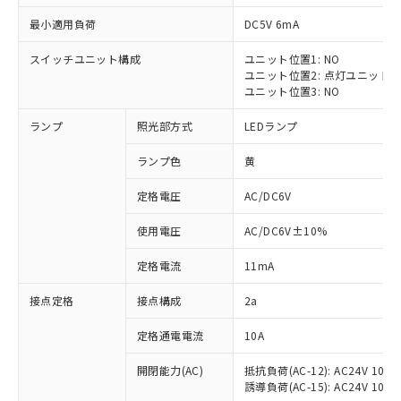
最小適用負荷
DC5V 6mA
スイッチユニット構成
ユニット位置1: NO
ユニット位置2: 点灯ユニット
※1 対応状況
ユニット位置3: NO
ランプ
照光部方式
LEDランプ
対応済み：EU RoHS指令（10物質）の
非含有に対応した製品が提供可能な商品で
ランプ色
黄
す。
対応予定：EU RoHS指令（10物質）の非含
定格電圧
AC/DC6V
ご利用条件
有に対応した製品に切り替える予定のある
商品です。
使用電圧
AC/DC6V±10%
対応予定なし：EU RoHS指令（10物質）の
以下の条件をお読みいただき、同意のうえ
非含有に非対応の商品で、対応品を出す予
定格電流
11mA
ご利用ください。
定はありません。
調査・確認中：EU RoHS指令（10物質）の
接点定格
接点構成
2a
本サービスは、当社制御機器事業取扱
※1 中国RoHS○×表
非含有の対応状況を調査中または確認中の
商品の当社在庫状況および標準価格
定格通電電流
10A
商品です。
(税抜)を提供させていただくもので
「○」：最大均質材料含有率が中国RoHSの
非該当品：ライセンス料など無形物で、有
す。
開閉能力(AC)
抵抗負荷(AC-12): AC24V 10A/A
基準値以下であることを示します。
害物質有無と関係のない商品です。
当社制御機器事業取扱商品の中には、
誘導負荷(AC-15): AC24V 10A/AC
「×」：最大均質材料含有率が中国RoHSの
仕入先様の事情により、非含有部品として