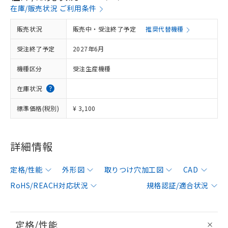
在庫/販売状況 ご利用条件
販売状況
販売中・受注終了予定
推奨代替機種
受注終了予定
2027年6月
機種区分
受注生産機種
在庫状況
標準価格(税別)
¥ 3,100
詳細情報
定格/性能
外形図
取りつけ穴加工図
CAD
RoHS/REACH対応状況
規格認証/適合状況
定格/性能