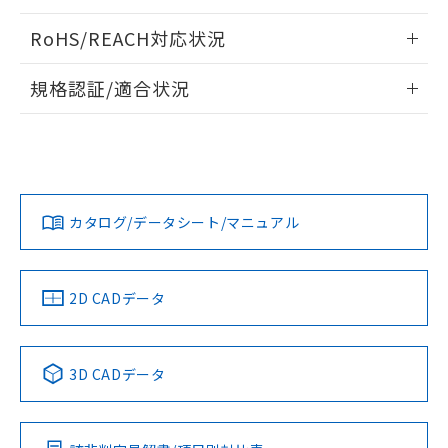
ログイン/会員登録いただくと、CADデータをダウンロー
RoHS/REACH対応状況
ドすることができます。
情報更新：2026/7/29
規格認証/適合状況
ログイン/会員登録
EU RoHS
注意事項・凡例
UL認証
CSA認証
CEマーキング
Yes
Yes
Yes
対応状況
対応予定月
※1
※2
ダウンロードデータをご利用いただく前に、以下を必ずお読
みください。
カタログ/データシート/マニュアル
対応済み
ソフトウェアの使用条件
LR型式承認
DNV型式承認
BV型式承認
KR型式承
（イギリス
（ノルウェー
（フランス
（韓国
船舶規格）
船舶規格）
船舶規格）
船舶規格
中国 RoHS
注意事項・凡例
2D CADデータ
No
No
No
No
中国 RoHS表
※1 ※2
3D CADデータ
この製品の規格認証/適合状況ページへ
Pb
Hg
Cd
Cr(VI)
その他の認証はこちらのページからご検索ください