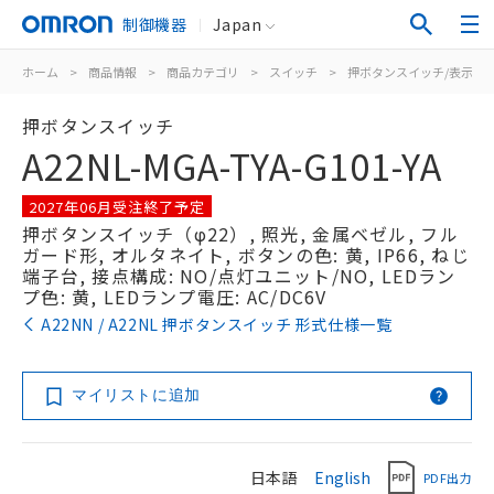
制御機器
Japan
ホーム
>
商品情報
>
商品カテゴリ
>
スイッチ
>
押ボタンスイッチ/表示灯
押ボタンスイッチ
A22NL-MGA-TYA-G101-YA
2027年06月受注終了予定
押ボタンスイッチ（φ22）, 照光, 金属ベゼル, フル
ガード形, オルタネイト, ボタンの色: 黄, IP66, ねじ
端子台, 接点構成: NO/点灯ユニット/NO, LEDラン
プ色: 黄, LEDランプ電圧: AC/DC6V
A22NN / A22NL 押ボタンスイッチ 形式仕様一覧
マイリストに追加
日本語
English
PDF出力