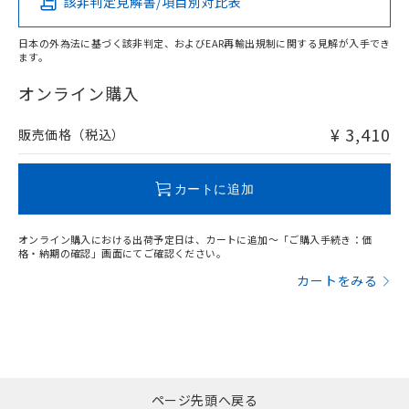
該非判定見解書/項目別対比表
X
O
O
O
日本の外為法に基づく該非判定、およびEAR再輸出規制に関する見解が入手でき
ます。
"対応済み"や非含有の記載がされた商品であっても、流通
在庫等で未対応品が混在する可能性があります。
オンライン購入
非含有品が必要な際は、弊社営業部門もしくは販売店へお
問い合わせください。
¥ 3,410
販売価格（税込）
この製品のRoHS/REACH対応状況ページへ
カートに追加
オンライン購入における出荷予定日は、カートに追加～「ご購入手続き：価
格・納期の確認」画面にてご確認ください。
カートをみる
ページ先頭へ戻る