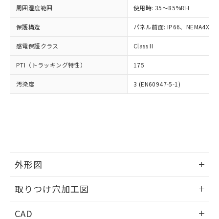
い合わせください。
お客様が当ウェブサイト上で当社にご
周囲湿度範囲
使用時: 35～85%RH
※3 非含有証明書ダウンロード
登録された部品リストについて、当社
保護構造
パネル前面: IP66、NEMA4X, N
および当社の共同利用者が、当社の製
下記の非含有証明書をダウンロードするこ
品・サービスに関するお客様との取
とができます。
感電保護クラス
Class II
合意する
キャンセル
引・商談に必要な範囲で利用すること
をご了承ください。
EU RoHS指令（10物質）の非含有証明書
PTI（トラッキング特性）
175
※当社の共同利用者とは、
"個人情報
51物質の非含有証明書（当社基準）
の共同利用に関して"
の「1.共同利
汚染度
3 (EN60947-5-1)
※本証明書は発行日時点で非含有を証明す
用者の範囲」に記載されている法人を
るもので、過去に遡って非含有を証明する
指します。
ものではありません。
また、RoHS指令のフタル酸エステル類４
物質の対応では、対応完了までの期間は出
荷製品に未対応品が混在することから備考
欄に対応日を記載しておりました。
既に当社にて対応品への在庫切替を完了
外形図
していることから、特段のことがない限
り、2022年1月12日より割愛しておりま
情報更新：2026/05/21
取りつけ穴加工図
す。
情報更新：2026/05/21
CAD