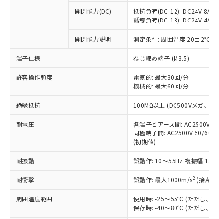
本サービスの対象外となる商品もある
基準値を超えていることを示します。
いたものが、含有品と判明した場合などや
当社は、これら貴社製品のうち、外国
ことをご了承ください。
開閉能力(DC)
抵抗負荷(DC-12): DC24V 8A/DC
「－」：未確認です。当社販売部門へお問
むを得ず変更することがあります。
為替および外国貿易法に定める商品
誘導負荷(DC-13): DC24V 4A/DC
在庫状況および標準価格照会結果は、
い合わせください。
（以下｢規制貨物等」という）を輸出
記載している更新日時点での社内デー
*EU RoHS指令（10物質）：
または国外への提供する場合は、日本
開閉能力説明
測定条件: 周囲温度 20±2℃、
記
タに基づき作成されるものであり、閲
説明
鉛(Pb) 1000ppm以下、 水銀(Hg) 1000ppm以下、 カド
*中国RoHS10物質の基準値 (GB/T26572)：
国政府の輸出許可(または役務取引許
号
覧された時点での実際の在庫および標
ミウム(Cd) 100ppm以下、
Pb(鉛) :1000ppm、 Hg(水銀) : 1000ppm、 Cd(カドミウ
端子仕様
ねじ締め端子 (M3.5)
可)を取得するなどの必要な手続きを
六価クロム(Cr(Ⅵ)) 1000ppm以下、ポリ臭化ビフェニル
ム) : 100ppm、
準価格とは異なる場合があることをご
類(PBB) 1000ppm以下、ポリ臭化ジフェニルエーテル類
Cr(Ⅵ)(六価クロム) : 1000ppm、 PBBs(ポリ臭化ビフェ
とります。
了承ください。
(PBDE) 1000ppm以下、フタル酸ビス(2-エチルヘキシ
○
一定数以上の在庫あり
ニル類) : 1000ppm、 PBDEs(ポリ臭化ジフェニルエーテ
許容操作頻度
電気的: 最大30回/分
当社は規制貨物を破棄する場合は、完
ル) (DEHP)(別名：DOP) 1000ppm以下、フタル酸ブチ
正式な納期状況および標準価格はお客
ル類) : 1000ppm、
機械的: 最大60回/分
ルベンジル（BBP） 1000ppm以下、フタル酸ジブチル
全に破砕するなど、違法に輸出されな
DBP(フタル酸ジブチル) : 1000ppm、 DIBP(フタル酸ジ
様のお取引先、またはお客様担当のオ
（DBP） 1000ppm以下、フタル酸ジイソブチル
イソブチル) : 1000ppm、 BBP(フタル酸ブチルベンジ
△
一定数には満たないが在庫あり
いよう必要な手段を講じます。
ムロン制御機器販売店・当社販売員に
(DIBP) 1000ppm以下
ル) : 1000ppm、
絶縁抵抗
100MΩ以上 (DC500Vメガ、
当社は貴社製品を、核兵器、ミサイ
但し、RoHS指令で産業用監視および制御機器に対する
DEHP(フタル酸ビス(2-エチルヘキシル)) : 1000ppm
ご相談ください。
適用除外項目は除く。
ル、化学兵器、生物兵器またはその他
－
在庫なし(最新の在庫状況につ
オムロン制御機器販売店や当社販売拠
耐電圧
各端子とアース間: AC2500V 50/
フタル酸エステル類の４物質については閾値を超える意
武器並びにこれらの製造装置等に一切
いては、お客様のお取引先、ま
図的な使用がないことを確認しています。
同極端子間: AC2500V 50/60
点は「
販売ネットワーク
」をご確認
※2 環境保護使用期限
使用いたしません。
(初期値)
たはお客様担当のオムロン制御
ください。
当社は、貴社製品を第三者に販売する
機器販売店・当社販売員にご確
在庫状況および標準価格結果を当社の
※2 対応予定月
「ｅ」：有害物質（10物質）のすべてが基
耐振動
誤動作: 10～55Hz 複振幅 1.
場合は、上記1、2および3の内容を当
認ください)
事前の承諾なく第三者に漏洩または開
準値以下であることを示します。
該第三者に通知します。また当社は、
示しないようお願いします。
2
耐衝撃
誤動作: 最大1000m/s
(接点開
部品在庫の切り替え状況などにより、予定
「10」：通常の使用状況下において有害物
販売先および販売に係わる関係者が違
マイパーツ機能（部品リスト作成サー
空
受注生産機種、また在庫状況の
月が前後することがあります。
質が外部に漏えいし、環境に深刻な影響を
法に輸出するおそれがある場合は、取
ビス）をご利用いただくには、I-Web
白
情報を公開していない機種
周囲温度範囲
使用時: -25～55℃ (ただし
及ぼさない年数を意味します。
り引きをいたしません。
メンバーズにご登録されている必要が
保存時: -40～80℃ (ただし
「－」：未確認です。当社販売部門へお問
あります。