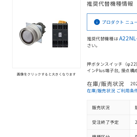
推奨代替機種情報
プロダクト ニュース 
A22NL
推奨代替機種は
さい。
押ボタンスイッチ（φ22）,
インPlus端子台, 接点構成:
画像をクリックすると大きくなります
在庫/販売状況
20
在庫/販売状況 ご利用条
販売状況
受注終了予定
機種区分