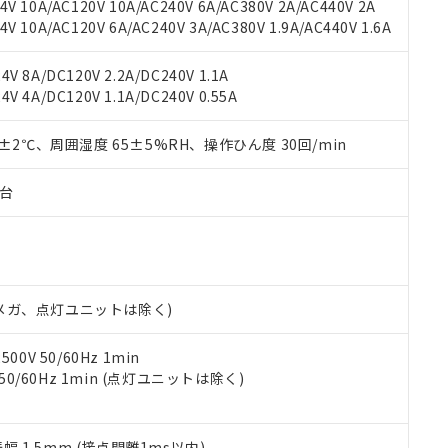
V 10A/AC120V 10A/AC240V 6A/AC380V 2A/AC440V 2A
機器販売店や当社販売拠点は「
販売ネットワーク
」をご確認くだ
販売先および販売に係わる関係者が違法に輸出するおそれがある場
用期限
 10A/AC120V 6A/AC240V 3A/AC380V 1.9A/AC440V 1.6A
び標準価格結果を当社の事前の承諾なく第三者に漏洩または開示し
え状況などにより、予定月が前後することがあります。
(最新の在庫状況については、お客様のお取引先、またはお客様担当
（10物質）のすべてが基準値以下であることを示します。
店・当社販売員にご確認ください)
V 8A/DC120V 2.2A/DC240V 1.1A
能（部品リスト作成サービス）をご利用いただくには、I-Webメン
使用状況下において有害物質が外部に漏えいし、環境に深刻な影響を
V 4A/DC120V 1.1A/DC240V 0.55A
あります。
機種、また在庫状況の情報を公開していない機種
ェブサイト上で当社にご登録された部品リストについて、当社およ
書ダウンロード
す。当社販売部門へお問い合わせください。
品・サービスに関するお客様との取引・商談に必要な範囲で利用す
0±2℃、周囲湿度 65±5%RH、操作ひん度 30回/min
合意する
キャンセル
書をダウンロードすることができます。
利用者とは、
"個人情報の共同利用に関して"
の「1.共同利用者の
子台
します。
10物質）の非含有証明書
明書（当社基準）
日時点で非含有を証明するもので、過去に遡って非含有を証明するも
令のフタル酸エステル類４物質の対応では、対応完了までの期間は出
備考欄に対応日を記載しておりました。
00Vメガ、点灯ユニットは除く)
品への在庫切替を完了していることから、特段のことがない限り、20
す。
0V 50/60Hz 1min
 50/60Hz 1min (点灯ユニットは除く)
振幅 1.5mm (接点開離1ms以内)