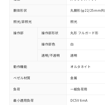
胴体形状
丸胴形(φ22/25mm共
照光/非照光
照光
操作部
操作部形状
丸形 フルガード形
操作部色
白
透明/不透明
透明
動作機能
オルタネイト
ベゼル材質
金属
負荷
一般負荷用
最小適用負荷
DC5V 6mA