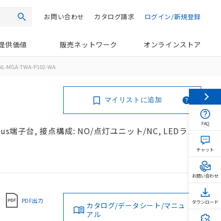
お問い合わせ
カタログ請求
ログイン/新規登録
検索
提供価値
販売ネットワーク
オンラインストア
NL-MGA-TWA-P102-WA
マイリストに追加
FAQ
us端子台, 接点構成: NO/点灯ユニット/NC, LEDラン
チャット
お問い合わせ
PDF出力
ダウンロード
カタログ/データシート/マニュ
アル