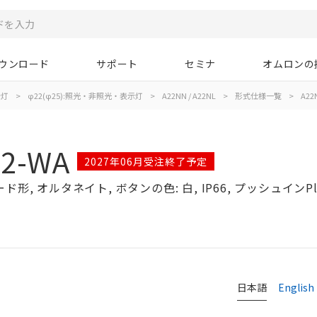
ウンロード
サポート
セミナ
オムロンの
示灯
>
φ22(φ25):照光・非照光・表示灯
>
A22NN / A22NL
>
形式仕様一覧
>
A22
02-WA
2027年06月受注終了予定
形, オルタネイト, ボタンの色: 白, IP66, プッシュインPl
日本語
English