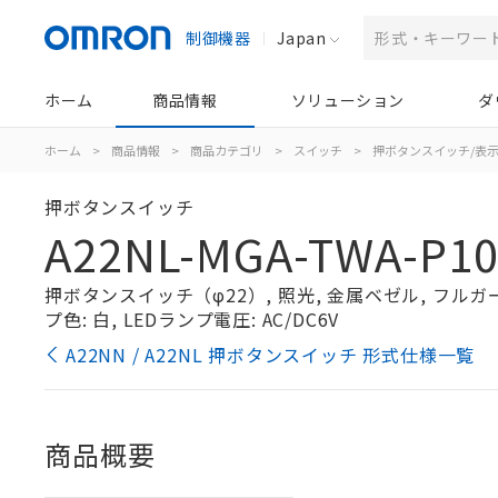
制御機器
Japan
ホーム
商品情報
ソリューション
ダ
ホーム
>
商品情報
>
商品カテゴリ
>
スイッチ
>
押ボタンスイッチ/表
押ボタンスイッチ
A22NL-MGA-TWA-P1
押ボタンスイッチ（φ22）, 照光, 金属ベゼル, フルガード
プ色: 白, LEDランプ電圧: AC/DC6V
A22NN / A22NL 押ボタンスイッチ 形式仕様一覧
商品概要