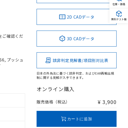
在庫・価格
2D CADデータ
無料テスト機
をご確認くだ
3D CADデータ
66, プッシュ
該非判定見解書/項目別対比表
V
日本の外為法に基づく該非判定、およびEAR再輸出規
制に関する見解が入手できます。
オンライン購入
¥ 3,900
販売価格（税込）
カートに追加