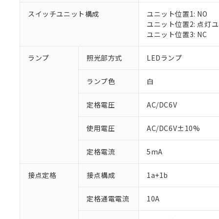
スイッチユニット構成
ユニット位置1: NO
ユニット位置2: 点灯
ユニット位置3: NC
※1 対応状況
ランプ
照光部方式
LEDランプ
対応済み：EU
対応予定：EU R
ランプ色
白
対応予定なし：EU
調査・確認中：EU
ご利用条件
定格電圧
AC/DC6V
非該当品：ライセ
※1 中国RoHS
仕入先様の事情に
があります。
以下の条件をお読
使用電圧
AC/DC6V±10%
「○」：最大均質
「×」：最大均質
本サービスは
当社は、これ
*EU RoHS指令（10物
定格電流
5mA
「－」：未確認で
鉛(Pb) 1000ppm以下、
くものです。
う）を輸出ま
記
説明
六価クロム(Cr(Ⅵ)) 1
当社制御機器
などの必要な
フタル酸ビス(2-エチルヘ
号
*中国RoHS10物質の基準値 
接点定格
接点構成
1a+1b
ル（DBP） 1000ppm
在庫状況およ
当社は規制貨
Pb(鉛) :1000ppm、 Hg
但し、RoHS指令で産
のであり、閲
ます。
Cr(Ⅵ)(六価クロム) : 
フタル酸エステル類の４
○
一定数以
DBP(フタル酸ジブチル) :
い。
当社は貴社製
定格通電電流
10A
DEHP(フタル酸ビス(2-エ
正式な納期状
置等に一切使
当社販売員に
※2 対応予定月
△
一定数に
当社は、貴社