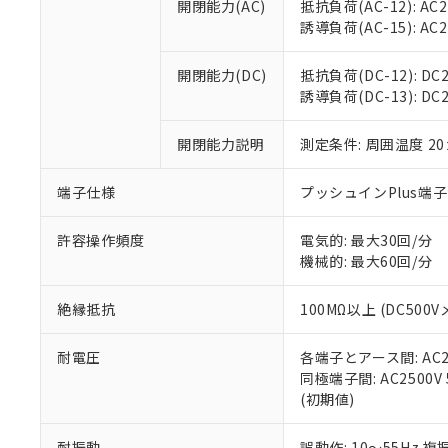
開閉能力(AC)
抵抗負荷(AC-12): AC24
オムロン制御
また当社は、
※2 環境保護使
誘導負荷(AC-15): AC24V
在庫状況およ
部品在庫の切り替
たしません。
－
在庫なし
す。
「ｅ」：有害物質
機器販売
開閉能力(DC)
抵抗負荷(DC-12): DC24
マイパーツ機
「10」：通常の
誘導負荷(DC-13): DC24
ている必要が
味します。
空
受注生産
お客様が当ウ
※3 非含有証明
「－」：未確認で
白
が、当社の製
開閉能力説明
測定条件: 周囲温度 2
さい。
下記の非含有証明
※当社の共同
端子仕様
プッシュインPlus端
いる法人を指
EU RoHS指令（
51物質の非含有証
許容操作頻度
電気的: 最大30回/分
※本証明書は発行
機械的: 最大60回/分
また、RoHS指
混在することから
絶縁抵抗
100MΩ以上 (DC5
既に当社にて対応
り割愛しておりま
耐電圧
各端子とアース間: AC250
同極端子間: AC2500V
(初期値)
耐振動
誤動作: 10～55Hz 複