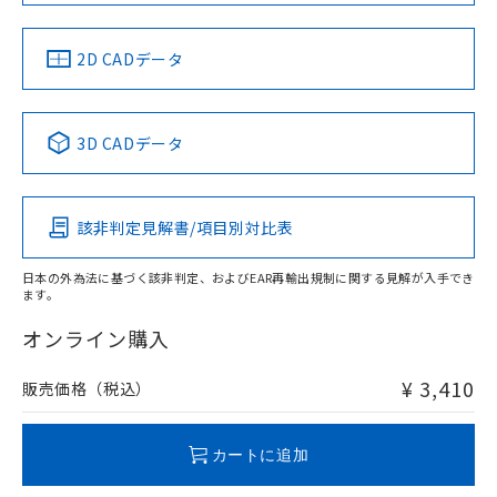
LR型式承認
DNV型式承認
BV型式承認
KR型式承
（イギリス
（ノルウェー
（フランス
（韓国
船舶規格）
船舶規格）
船舶規格）
船舶規格
中国 RoHS
注意事項・凡例
2D CADデータ
No
No
No
No
中国 RoHS表
※1 ※2
3D CADデータ
この製品の規格認証/適合状況ページへ
Pb
Hg
Cd
Cr(VI)
その他の認証はこちらのページからご検索ください
該非判定見解書/項目別対比表
X
O
O
O
日本の外為法に基づく該非判定、およびEAR再輸出規制に関する見解が入手でき
ます。
"対応済み"や非含有の記載がされた商品であっても、流通
在庫等で未対応品が混在する可能性があります。
オンライン購入
非含有品が必要な際は、弊社営業部門もしくは販売店へお
問い合わせください。
¥ 3,410
販売価格（税込）
この製品のRoHS/REACH対応状況ページへ
カートに追加