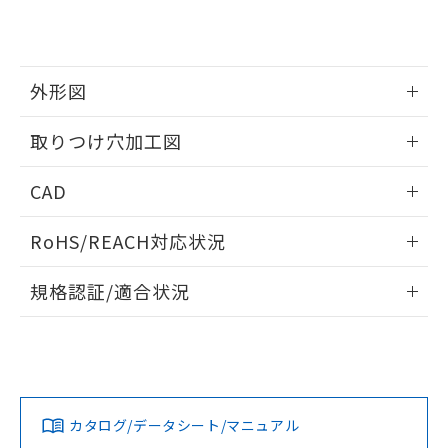
り、2022年1月12日より割愛しておりま
す。
外形図
情報更新：2026/05/21
取りつけ穴加工図
情報更新：2026/05/21
CAD
ログイン/会員登録いただくと、CADデータをダウンロー
RoHS/REACH対応状況
ドすることができます。
情報更新：2026/7/29
規格認証/適合状況
ログイン/会員登録
EU RoHS
注意事項・凡例
UL認証
CSA認証
CEマーキング
Yes
Yes
Yes
対応状況
対応予定月
※1
※2
ダウンロードデータをご利用いただく前に、以下を必ずお読
みください。
カタログ/データシート/マニュアル
対応済み
ソフトウェアの使用条件