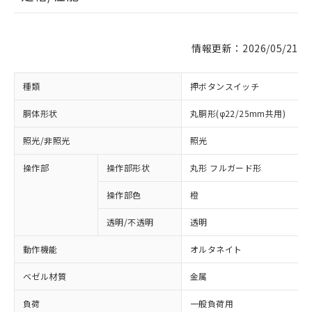
情報更新：2026/05/21
種類
押ボタンスイッチ
胴体形状
丸胴形(φ22/25mm共用)
照光/非照光
照光
操作部
操作部形状
丸形 フルガード形
操作部色
橙
透明/不透明
透明
動作機能
オルタネイト
ベゼル材質
金属
負荷
一般負荷用