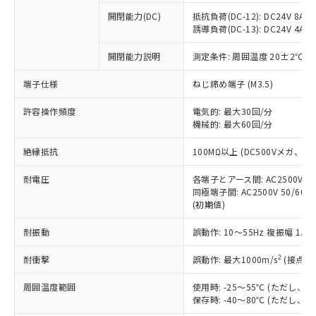
※1 中国RoHS○×表
非含有の対応状況を調査中または確認中の
商品の当社在庫状況および標準価格
開閉能力(DC)
抵抗負荷(DC-12): DC24V 8A/DC
商品です。
(税抜)を提供させていただくもので
誘導負荷(DC-13): DC24V 4A/DC
「○」：最大均質材料含有率が中国RoHSの
非該当品：ライセンス料など無形物で、有
す。
基準値以下であることを示します。
害物質有無と関係のない商品です。
開閉能力説明
測定条件: 周囲温度 20±2℃、
当社制御機器事業取扱商品の中には、
「×」：最大均質材料含有率が中国RoHSの
仕入先様の事情により、非含有部品として
本サービスの対象外となる商品もある
基準値を超えていることを示します。
いたものが、含有品と判明した場合などや
当社は、これら貴社製品のうち、外国
端子仕様
ねじ締め端子 (M3.5)
ことをご了承ください。
「－」：未確認です。当社販売部門へお問
むを得ず変更することがあります。
為替および外国貿易法に定める商品
在庫状況および標準価格照会結果は、
い合わせください。
許容操作頻度
電気的: 最大30回/分
（以下｢規制貨物等」という）を輸出
記載している更新日時点での社内デー
機械的: 最大60回/分
*EU RoHS指令（10物質）：
または国外への提供する場合は、日本
記
タに基づき作成されるものであり、閲
説明
鉛(Pb) 1000ppm以下、 水銀(Hg) 1000ppm以下、 カド
*中国RoHS10物質の基準値 (GB/T26572)：
国政府の輸出許可(または役務取引許
号
覧された時点での実際の在庫および標
ミウム(Cd) 100ppm以下、
Pb(鉛) :1000ppm、 Hg(水銀) : 1000ppm、 Cd(カドミウ
絶縁抵抗
100MΩ以上 (DC500Vメガ、
可)を取得するなどの必要な手続きを
六価クロム(Cr(Ⅵ)) 1000ppm以下、ポリ臭化ビフェニル
ム) : 100ppm、
準価格とは異なる場合があることをご
類(PBB) 1000ppm以下、ポリ臭化ジフェニルエーテル類
Cr(Ⅵ)(六価クロム) : 1000ppm、 PBBs(ポリ臭化ビフェ
とります。
了承ください。
(PBDE) 1000ppm以下、フタル酸ビス(2-エチルヘキシ
耐電圧
各端子とアース間: AC2500V 50/
○
一定数以上の在庫あり
ニル類) : 1000ppm、 PBDEs(ポリ臭化ジフェニルエーテ
当社は規制貨物を破棄する場合は、完
ル) (DEHP)(別名：DOP) 1000ppm以下、フタル酸ブチ
正式な納期状況および標準価格はお客
ル類) : 1000ppm、
同極端子間: AC2500V 50/60
ルベンジル（BBP） 1000ppm以下、フタル酸ジブチル
全に破砕するなど、違法に輸出されな
DBP(フタル酸ジブチル) : 1000ppm、 DIBP(フタル酸ジ
(初期値)
様のお取引先、またはお客様担当のオ
（DBP） 1000ppm以下、フタル酸ジイソブチル
イソブチル) : 1000ppm、 BBP(フタル酸ブチルベンジ
△
一定数には満たないが在庫あり
いよう必要な手段を講じます。
ムロン制御機器販売店・当社販売員に
(DIBP) 1000ppm以下
ル) : 1000ppm、
当社は貴社製品を、核兵器、ミサイ
但し、RoHS指令で産業用監視および制御機器に対する
耐振動
誤動作: 10～55Hz 複振幅 1.
DEHP(フタル酸ビス(2-エチルヘキシル)) : 1000ppm
ご相談ください。
適用除外項目は除く。
ル、化学兵器、生物兵器またはその他
－
在庫なし(最新の在庫状況につ
オムロン制御機器販売店や当社販売拠
フタル酸エステル類の４物質については閾値を超える意
2
耐衝撃
誤動作: 最大1000m/s
(接点開
武器並びにこれらの製造装置等に一切
いては、お客様のお取引先、ま
図的な使用がないことを確認しています。
点は「
販売ネットワーク
」をご確認
※2 環境保護使用期限
使用いたしません。
たはお客様担当のオムロン制御
ください。
周囲温度範囲
使用時: -25～55℃ (ただし
当社は、貴社製品を第三者に販売する
機器販売店・当社販売員にご確
在庫状況および標準価格結果を当社の
保存時: -40～80℃ (ただし
※2 対応予定月
「ｅ」：有害物質（10物質）のすべてが基
場合は、上記1、2および3の内容を当
認ください)
事前の承諾なく第三者に漏洩または開