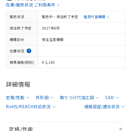
在庫/販売状況 ご利用条件
販売状況
販売中・受注終了予定
推奨代替機種
受注終了予定
2027年6月
機種区分
受注生産機種
在庫状況
標準価格(税別)
¥ 3,100
詳細情報
定格/性能
外形図
取りつけ穴加工図
CAD
RoHS/REACH対応状況
規格認証/適合状況
定格/性能