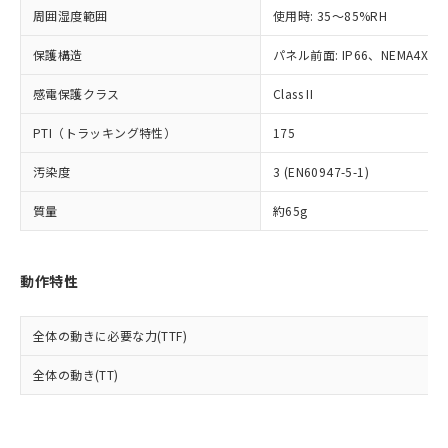
準値以下であることを示します。
該第三者に通知します。また当社は、
示しないようお願いします。
周囲湿度範囲
使用時: 35～85%RH
部品在庫の切り替え状況などにより、予定
「10」：通常の使用状況下において有害物
販売先および販売に係わる関係者が違
マイパーツ機能（部品リスト作成サー
空
受注生産機種、また在庫状況の
月が前後することがあります。
質が外部に漏えいし、環境に深刻な影響を
法に輸出するおそれがある場合は、取
ビス）をご利用いただくには、I-Web
保護構造
パネル前面: IP66、NEMA4X, N
白
情報を公開していない機種
及ぼさない年数を意味します。
り引きをいたしません。
メンバーズにご登録されている必要が
「－」：未確認です。当社販売部門へお問
感電保護クラス
Class II
あります。
い合わせください。
お客様が当ウェブサイト上で当社にご
※3 非含有証明書ダウンロード
PTI（トラッキング特性）
175
登録された部品リストについて、当社
および当社の共同利用者が、当社の製
下記の非含有証明書をダウンロードするこ
汚染度
3 (EN60947-5-1)
品・サービスに関するお客様との取
とができます。
合意する
キャンセル
引・商談に必要な範囲で利用すること
質量
約65g
をご了承ください。
EU RoHS指令（10物質）の非含有証明書
※当社の共同利用者とは、
"個人情報
51物質の非含有証明書（当社基準）
の共同利用に関して"
の「1.共同利
※本証明書は発行日時点で非含有を証明す
動作特性
用者の範囲」に記載されている法人を
るもので、過去に遡って非含有を証明する
指します。
ものではありません。
全体の動きに必要な力(TTF)
また、RoHS指令のフタル酸エステル類４
物質の対応では、対応完了までの期間は出
全体の動き(TT)
荷製品に未対応品が混在することから備考
欄に対応日を記載しておりました。
既に当社にて対応品への在庫切替を完了
していることから、特段のことがない限