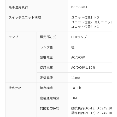
最小適用負荷
DC5V 6mA
スイッチユニット構成
ユニット位置1: NO
ユニット位置2: 点灯ユニット
ユニット位置3: NC
ランプ
照光部方式
LEDランプ
ランプ色
橙
※1 対応状況
定格電圧
AC/DC6V
対応済み：EU RoHS指令（10物質）の
使用電圧
AC/DC6V±10%
非含有に対応した製品が提供可能な商品で
す。
定格電流
11mA
対応予定：EU RoHS指令（10物質）の非含
ご利用条件
有に対応した製品に切り替える予定のある
接点定格
接点構成
1a+1b
商品です。
対応予定なし：EU RoHS指令（10物質）の
定格通電電流
10A
以下の条件をお読みいただき、同意のうえ
非含有に非対応の商品で、対応品を出す予
ご利用ください。
定はありません。
開閉能力(AC)
抵抗負荷(AC-12): AC24V 10A/A
誘導負荷(AC-15): AC24V 10A/AC
調査・確認中：EU RoHS指令（10物質）の
本サービスは、当社制御機器事業取扱