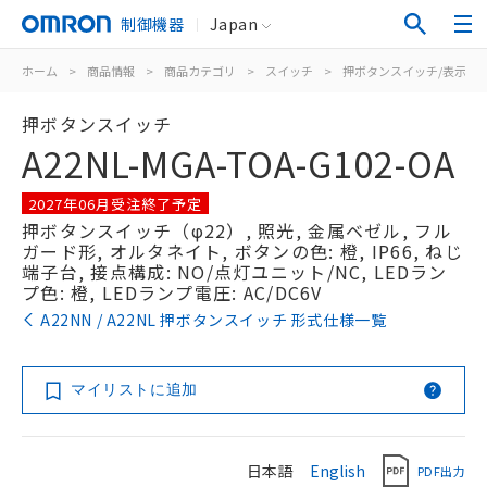
制御機器
Japan
ホーム
>
商品情報
>
商品カテゴリ
>
スイッチ
>
押ボタンスイッチ/表示灯
押ボタンスイッチ
A22NL-MGA-TOA-G102-OA
2027年06月受注終了予定
押ボタンスイッチ（φ22）, 照光, 金属ベゼル, フル
ガード形, オルタネイト, ボタンの色: 橙, IP66, ねじ
端子台, 接点構成: NO/点灯ユニット/NC, LEDラン
プ色: 橙, LEDランプ電圧: AC/DC6V
A22NN / A22NL 押ボタンスイッチ 形式仕様一覧
マイリストに追加
日本語
English
PDF出力