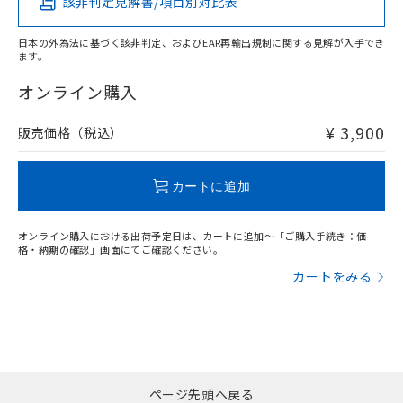
該非判定見解書/項目別対比表
X
O
O
O
日本の外為法に基づく該非判定、およびEAR再輸出規制に関する見解が入手でき
ます。
"対応済み"や非含有の記載がされた商品であっても、流通
在庫等で未対応品が混在する可能性があります。
オンライン購入
非含有品が必要な際は、弊社営業部門もしくは販売店へお
問い合わせください。
¥ 3,900
販売価格（税込）
この製品のRoHS/REACH対応状況ページへ
カートに追加
オンライン購入における出荷予定日は、カートに追加～「ご購入手続き：価
格・納期の確認」画面にてご確認ください。
カートをみる
ページ先頭へ戻る