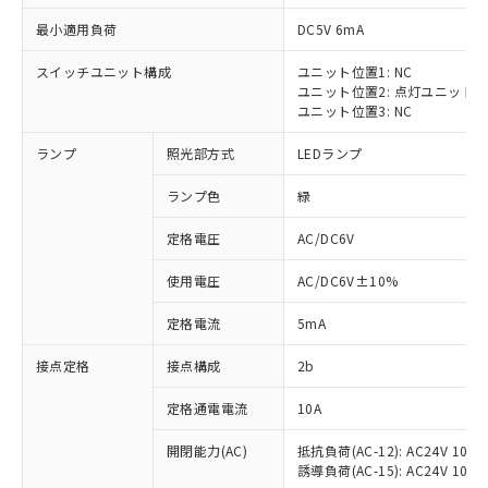
最小適用負荷
DC5V 6mA
スイッチユニット構成
ユニット位置1: NC
ユニット位置2: 点灯ユニット
※1 対応状況
ユニット位置3: NC
ランプ
照光部方式
LEDランプ
対応済み：EU RoHS指令（10物質）の
非含有に対応した製品が提供可能な商品で
ランプ色
緑
す。
対応予定：EU RoHS指令（10物質）の非含
定格電圧
AC/DC6V
ご利用条件
有に対応した製品に切り替える予定のある
商品です。
使用電圧
AC/DC6V±10%
対応予定なし：EU RoHS指令（10物質）の
以下の条件をお読みいただき、同意のうえ
非含有に非対応の商品で、対応品を出す予
定格電流
5mA
ご利用ください。
定はありません。
調査・確認中：EU RoHS指令（10物質）の
接点定格
接点構成
2b
本サービスは、当社制御機器事業取扱
※1 中国RoHS○×表
非含有の対応状況を調査中または確認中の
商品の当社在庫状況および標準価格
定格通電電流
10A
商品です。
(税抜)を提供させていただくもので
「○」：最大均質材料含有率が中国RoHSの
非該当品：ライセンス料など無形物で、有
す。
開閉能力(AC)
抵抗負荷(AC-12): AC24V 10A/A
基準値以下であることを示します。
害物質有無と関係のない商品です。
当社制御機器事業取扱商品の中には、
誘導負荷(AC-15): AC24V 10A/AC
「×」：最大均質材料含有率が中国RoHSの
仕入先様の事情により、非含有部品として