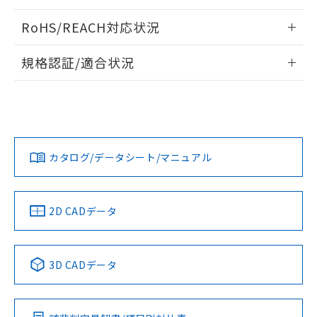
ログイン/会員登録いただくと、CADデータをダウンロー
RoHS/REACH対応状況
ドすることができます。
情報更新：2026/7/29
規格認証/適合状況
ログイン/会員登録
EU RoHS
注意事項・凡例
A22NL-MGA-TGA-P202-GAについての規格認証/適合状況に
ついては、「カスタマーサポートセンタ お客様相談室」また
は貴社担当オムロン営業員または販売店にお問い合わせくだ
対応状況
対応予定月
※1
※2
さい。
ダウンロードデータをご利用いただく前に、以下を必ずお読
みください。
カタログ/データシート/マニュアル
対応済み
ソフトウェアの使用条件
お問い合わせ
中国 RoHS
注意事項・凡例
2D CADデータ
中国 RoHS表
※1 ※2
3D CADデータ
Pb
Hg
Cd
Cr(VI)