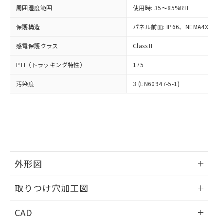
い合わせください。
お客様が当ウェブサイト上で当社にご
周囲湿度範囲
使用時: 35～85%RH
※3 非含有証明書ダウンロード
登録された部品リストについて、当社
保護構造
パネル前面: IP66、NEMA4X, N
および当社の共同利用者が、当社の製
下記の非含有証明書をダウンロードするこ
品・サービスに関するお客様との取
とができます。
感電保護クラス
Class II
合意する
キャンセル
引・商談に必要な範囲で利用すること
をご了承ください。
EU RoHS指令（10物質）の非含有証明書
PTI（トラッキング特性）
175
※当社の共同利用者とは、
"個人情報
51物質の非含有証明書（当社基準）
の共同利用に関して"
の「1.共同利
汚染度
3 (EN60947-5-1)
※本証明書は発行日時点で非含有を証明す
用者の範囲」に記載されている法人を
るもので、過去に遡って非含有を証明する
指します。
ものではありません。
また、RoHS指令のフタル酸エステル類４
物質の対応では、対応完了までの期間は出
荷製品に未対応品が混在することから備考
欄に対応日を記載しておりました。
既に当社にて対応品への在庫切替を完了
外形図
していることから、特段のことがない限
り、2022年1月12日より割愛しておりま
情報更新：2026/05/21
取りつけ穴加工図
す。
情報更新：2026/05/21
CAD