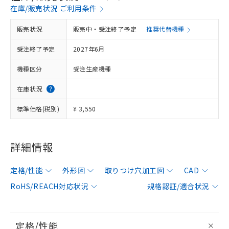
在庫/販売状況 ご利用条件
販売状況
販売中・受注終了予定
推奨代替機種
受注終了予定
2027年6月
機種区分
受注生産機種
在庫状況
標準価格(税別)
¥ 3,550
詳細情報
定格/性能
外形図
取りつけ穴加工図
CAD
RoHS/REACH対応状況
規格認証/適合状況
定格/性能