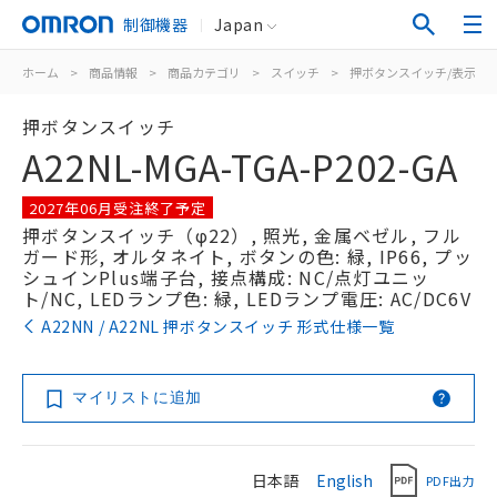
制御機器
Japan
ホーム
>
商品情報
>
商品カテゴリ
>
スイッチ
>
押ボタンスイッチ/表示灯
押ボタンスイッチ
A22NL-MGA-TGA-P202-GA
2027年06月受注終了予定
押ボタンスイッチ（φ22）, 照光, 金属ベゼル, フル
ガード形, オルタネイト, ボタンの色: 緑, IP66, プッ
シュインPlus端子台, 接点構成: NC/点灯ユニッ
ト/NC, LEDランプ色: 緑, LEDランプ電圧: AC/DC6V
A22NN / A22NL 押ボタンスイッチ 形式仕様一覧
マイリストに追加
日本語
English
PDF出力