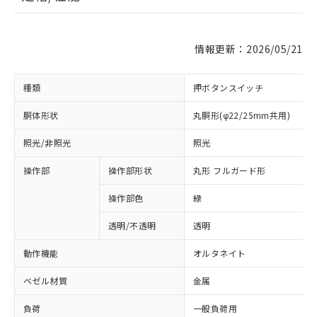
情報更新：2026/05/21
種類
押ボタンスイッチ
胴体形状
丸胴形(φ22/25mm共用)
照光/非照光
照光
操作部
操作部形状
丸形 フルガード形
操作部色
緑
透明/不透明
透明
動作機能
オルタネイト
ベゼル材質
金属
負荷
一般負荷用