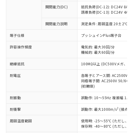
本サービスの対象外となる商品もある
基準値を超えていることを示します。
いたものが、含有品と判明した場合などや
当社は、これら貴社製品のうち、外国
ことをご了承ください。
開閉能力(DC)
抵抗負荷(DC-12): DC24V 8A/DC
「－」：未確認です。当社販売部門へお問
むを得ず変更することがあります。
為替および外国貿易法に定める商品
誘導負荷(DC-13): DC24V 4A/DC
在庫状況および標準価格照会結果は、
い合わせください。
（以下｢規制貨物等」という）を輸出
記載している更新日時点での社内デー
*EU RoHS指令（10物質）：
または国外への提供する場合は、日本
開閉能力説明
測定条件: 周囲温度 20±2℃、
記
タに基づき作成されるものであり、閲
説明
鉛(Pb) 1000ppm以下、 水銀(Hg) 1000ppm以下、 カド
*中国RoHS10物質の基準値 (GB/T26572)：
国政府の輸出許可(または役務取引許
号
覧された時点での実際の在庫および標
ミウム(Cd) 100ppm以下、
Pb(鉛) :1000ppm、 Hg(水銀) : 1000ppm、 Cd(カドミウ
端子仕様
プッシュインPlus端子台
可)を取得するなどの必要な手続きを
六価クロム(Cr(Ⅵ)) 1000ppm以下、ポリ臭化ビフェニル
ム) : 100ppm、
準価格とは異なる場合があることをご
類(PBB) 1000ppm以下、ポリ臭化ジフェニルエーテル類
Cr(Ⅵ)(六価クロム) : 1000ppm、 PBBs(ポリ臭化ビフェ
とります。
了承ください。
(PBDE) 1000ppm以下、フタル酸ビス(2-エチルヘキシ
○
一定数以上の在庫あり
ニル類) : 1000ppm、 PBDEs(ポリ臭化ジフェニルエーテ
許容操作頻度
電気的: 最大30回/分
当社は規制貨物を破棄する場合は、完
ル) (DEHP)(別名：DOP) 1000ppm以下、フタル酸ブチ
正式な納期状況および標準価格はお客
ル類) : 1000ppm、
機械的: 最大60回/分
ルベンジル（BBP） 1000ppm以下、フタル酸ジブチル
全に破砕するなど、違法に輸出されな
DBP(フタル酸ジブチル) : 1000ppm、 DIBP(フタル酸ジ
様のお取引先、またはお客様担当のオ
（DBP） 1000ppm以下、フタル酸ジイソブチル
イソブチル) : 1000ppm、 BBP(フタル酸ブチルベンジ
△
一定数には満たないが在庫あり
いよう必要な手段を講じます。
ムロン制御機器販売店・当社販売員に
(DIBP) 1000ppm以下
ル) : 1000ppm、
絶縁抵抗
100MΩ以上 (DC500Vメガ、
当社は貴社製品を、核兵器、ミサイ
但し、RoHS指令で産業用監視および制御機器に対する
DEHP(フタル酸ビス(2-エチルヘキシル)) : 1000ppm
ご相談ください。
適用除外項目は除く。
ル、化学兵器、生物兵器またはその他
－
在庫なし(最新の在庫状況につ
オムロン制御機器販売店や当社販売拠
耐電圧
各端子とアース間: AC2500V 50/
フタル酸エステル類の４物質については閾値を超える意
武器並びにこれらの製造装置等に一切
いては、お客様のお取引先、ま
図的な使用がないことを確認しています。
同極端子間: AC2500V 50/60
点は「
販売ネットワーク
」をご確認
※2 環境保護使用期限
使用いたしません。
(初期値)
たはお客様担当のオムロン制御
ください。
当社は、貴社製品を第三者に販売する
機器販売店・当社販売員にご確
在庫状況および標準価格結果を当社の
※2 対応予定月
「ｅ」：有害物質（10物質）のすべてが基
耐振動
誤動作: 10～55Hz 複振幅 1.
場合は、上記1、2および3の内容を当
認ください)
事前の承諾なく第三者に漏洩または開
準値以下であることを示します。
該第三者に通知します。また当社は、
示しないようお願いします。
2
耐衝撃
誤動作: 最大1000m/s
(接点開
部品在庫の切り替え状況などにより、予定
「10」：通常の使用状況下において有害物
販売先および販売に係わる関係者が違
マイパーツ機能（部品リスト作成サー
空
受注生産機種、また在庫状況の
月が前後することがあります。
質が外部に漏えいし、環境に深刻な影響を
法に輸出するおそれがある場合は、取
ビス）をご利用いただくには、I-Web
白
情報を公開していない機種
周囲温度範囲
使用時: -25～55℃ (ただし
及ぼさない年数を意味します。
り引きをいたしません。
メンバーズにご登録されている必要が
保存時: -40～80℃ (ただし
「－」：未確認です。当社販売部門へお問
あります。