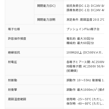
本サービスの対象外となる商品もある
基準値を超えていることを示します。
いたものが、含有品と判明した場合などや
当社は、これら貴社製品のうち、外国
ことをご了承ください。
開閉能力(DC)
抵抗負荷(DC-12): DC24V 8A/DC
「－」：未確認です。当社販売部門へお問
むを得ず変更することがあります。
為替および外国貿易法に定める商品
誘導負荷(DC-13): DC24V 4A/DC
在庫状況および標準価格照会結果は、
い合わせください。
（以下｢規制貨物等」という）を輸出
記載している更新日時点での社内デー
*EU RoHS指令（10物質）：
または国外への提供する場合は、日本
開閉能力説明
測定条件: 周囲温度 20±2℃、
記
タに基づき作成されるものであり、閲
説明
鉛(Pb) 1000ppm以下、 水銀(Hg) 1000ppm以下、 カド
*中国RoHS10物質の基準値 (GB/T26572)：
国政府の輸出許可(または役務取引許
号
覧された時点での実際の在庫および標
ミウム(Cd) 100ppm以下、
Pb(鉛) :1000ppm、 Hg(水銀) : 1000ppm、 Cd(カドミウ
端子仕様
プッシュインPlus端子台
可)を取得するなどの必要な手続きを
六価クロム(Cr(Ⅵ)) 1000ppm以下、ポリ臭化ビフェニル
ム) : 100ppm、
準価格とは異なる場合があることをご
類(PBB) 1000ppm以下、ポリ臭化ジフェニルエーテル類
Cr(Ⅵ)(六価クロム) : 1000ppm、 PBBs(ポリ臭化ビフェ
とります。
了承ください。
(PBDE) 1000ppm以下、フタル酸ビス(2-エチルヘキシ
○
一定数以上の在庫あり
ニル類) : 1000ppm、 PBDEs(ポリ臭化ジフェニルエーテ
許容操作頻度
電気的: 最大30回/分
当社は規制貨物を破棄する場合は、完
ル) (DEHP)(別名：DOP) 1000ppm以下、フタル酸ブチ
正式な納期状況および標準価格はお客
ル類) : 1000ppm、
機械的: 最大60回/分
ルベンジル（BBP） 1000ppm以下、フタル酸ジブチル
全に破砕するなど、違法に輸出されな
DBP(フタル酸ジブチル) : 1000ppm、 DIBP(フタル酸ジ
様のお取引先、またはお客様担当のオ
（DBP） 1000ppm以下、フタル酸ジイソブチル
イソブチル) : 1000ppm、 BBP(フタル酸ブチルベンジ
△
一定数には満たないが在庫あり
いよう必要な手段を講じます。
ムロン制御機器販売店・当社販売員に
(DIBP) 1000ppm以下
ル) : 1000ppm、
絶縁抵抗
100MΩ以上 (DC500Vメガ、
当社は貴社製品を、核兵器、ミサイ
但し、RoHS指令で産業用監視および制御機器に対する
DEHP(フタル酸ビス(2-エチルヘキシル)) : 1000ppm
ご相談ください。
適用除外項目は除く。
ル、化学兵器、生物兵器またはその他
－
在庫なし(最新の在庫状況につ
オムロン制御機器販売店や当社販売拠
耐電圧
各端子とアース間: AC2500V 50/
フタル酸エステル類の４物質については閾値を超える意
武器並びにこれらの製造装置等に一切
いては、お客様のお取引先、ま
図的な使用がないことを確認しています。
同極端子間: AC2500V 50/60
点は「
販売ネットワーク
」をご確認
※2 環境保護使用期限
使用いたしません。
(初期値)
たはお客様担当のオムロン制御
ください。
当社は、貴社製品を第三者に販売する
機器販売店・当社販売員にご確
在庫状況および標準価格結果を当社の
※2 対応予定月
「ｅ」：有害物質（10物質）のすべてが基
耐振動
誤動作: 10～55Hz 複振幅 1.
場合は、上記1、2および3の内容を当
認ください)
事前の承諾なく第三者に漏洩または開
準値以下であることを示します。
該第三者に通知します。また当社は、
示しないようお願いします。
2
耐衝撃
誤動作: 最大1000m/s
(接点開
部品在庫の切り替え状況などにより、予定
「10」：通常の使用状況下において有害物
販売先および販売に係わる関係者が違
マイパーツ機能（部品リスト作成サー
空
受注生産機種、また在庫状況の
月が前後することがあります。
質が外部に漏えいし、環境に深刻な影響を
法に輸出するおそれがある場合は、取
ビス）をご利用いただくには、I-Web
白
情報を公開していない機種
周囲温度範囲
使用時: -25～55℃ (ただし
及ぼさない年数を意味します。
り引きをいたしません。
メンバーズにご登録されている必要が
保存時: -40～80℃ (ただし
「－」：未確認です。当社販売部門へお問
あります。