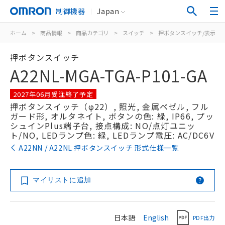
制御機器
Japan
ホーム
>
商品情報
>
商品カテゴリ
>
スイッチ
>
押ボタンスイッチ/表示灯
押ボタンスイッチ
A22NL-MGA-TGA-P101-GA
2027年06月受注終了予定
押ボタンスイッチ（φ22）, 照光, 金属ベゼル, フル
ガード形, オルタネイト, ボタンの色: 緑, IP66, プッ
シュインPlus端子台, 接点構成: NO/点灯ユニッ
ト/NO, LEDランプ色: 緑, LEDランプ電圧: AC/DC6V
A22NN / A22NL 押ボタンスイッチ 形式仕様一覧
マイリストに追加
日本語
English
PDF出力