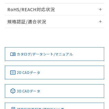
ログイン/会員登録いただくと、CADデータをダウンロー
RoHS/REACH対応状況
ドすることができます。
情報更新：2026/7/29
規格認証/適合状況
ログイン/会員登録
EU RoHS
注意事項・凡例
A22NL-MGA-TGA-P101-GAについての規格認証/適合状況に
ついては、「カスタマーサポートセンタ お客様相談室」また
は貴社担当オムロン営業員または販売店にお問い合わせくだ
対応状況
対応予定月
※1
※2
さい。
ダウンロードデータをご利用いただく前に、以下を必ずお読
みください。
カタログ/データシート/マニュアル
対応済み
ソフトウェアの使用条件
お問い合わせ
中国 RoHS
注意事項・凡例
2D CADデータ
中国 RoHS表
※1 ※2
3D CADデータ
Pb
Hg
Cd
Cr(VI)