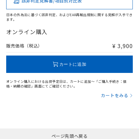
該非判定見解書/項目別対比表
X
O
O
O
日本の外為法に基づく該非判定、およびEAR再輸出規制に関する見解が入手でき
ます。
"対応済み"や非含有の記載がされた商品であっても、流通
在庫等で未対応品が混在する可能性があります。
オンライン購入
非含有品が必要な際は、弊社営業部門もしくは販売店へお
問い合わせください。
¥ 3,900
販売価格（税込）
この製品のRoHS/REACH対応状況ページへ
カートに追加
オンライン購入における出荷予定日は、カートに追加～「ご購入手続き：価
格・納期の確認」画面にてご確認ください。
カートをみる
ページ先頭へ戻る