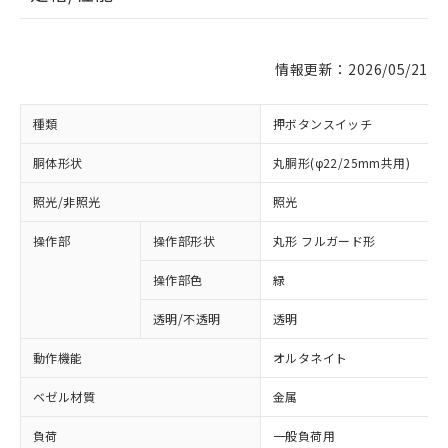
情報更新：2026/05/21
種類
押ボタンスイッチ
胴体形状
丸胴形(φ22/25mm共用)
照光/非照光
照光
操作部
操作部形状
丸形 フルガード形
操作部色
緑
透明/不透明
透明
動作機能
オルタネイト
ベゼル材質
金属
負荷
一般負荷用