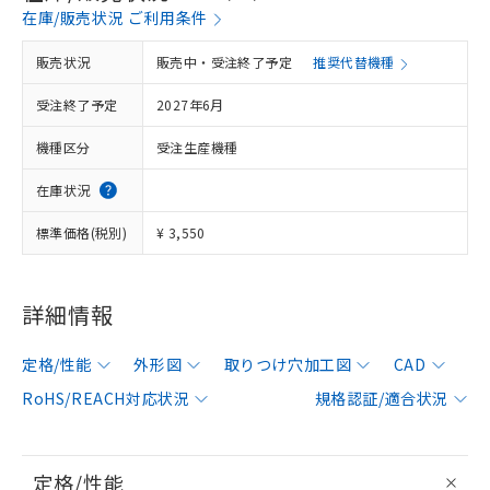
在庫/販売状況 ご利用条件
販売状況
販売中・受注終了予定
推奨代替機種
受注終了予定
2027年6月
機種区分
受注生産機種
在庫状況
標準価格(税別)
¥ 3,550
詳細情報
定格/性能
外形図
取りつけ穴加工図
CAD
RoHS/REACH対応状況
規格認証/適合状況
定格/性能