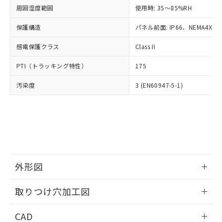
い合わせください。
お客様が当ウェブサイト上で当社にご
周囲湿度範囲
使用時: 35～85%RH
※3 非含有証明書ダウンロード
登録された部品リストについて、当社
保護構造
パネル前面: IP66、NEMA4X, N
および当社の共同利用者が、当社の製
下記の非含有証明書をダウンロードするこ
品・サービスに関するお客様との取
とができます。
感電保護クラス
Class II
合意する
キャンセル
引・商談に必要な範囲で利用すること
をご了承ください。
EU RoHS指令（10物質）の非含有証明書
PTI（トラッキング特性）
175
※当社の共同利用者とは、
"個人情報
51物質の非含有証明書（当社基準）
の共同利用に関して"
の「1.共同利
汚染度
3 (EN60947-5-1)
※本証明書は発行日時点で非含有を証明す
用者の範囲」に記載されている法人を
るもので、過去に遡って非含有を証明する
指します。
ものではありません。
また、RoHS指令のフタル酸エステル類４
物質の対応では、対応完了までの期間は出
荷製品に未対応品が混在することから備考
欄に対応日を記載しておりました。
既に当社にて対応品への在庫切替を完了
外形図
していることから、特段のことがない限
り、2022年1月12日より割愛しておりま
情報更新：2026/05/21
取りつけ穴加工図
す。
情報更新：2026/05/21
CAD