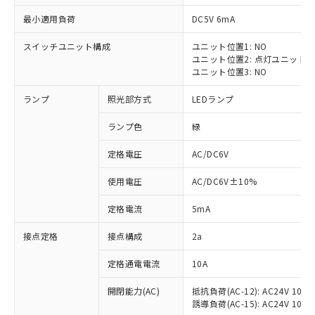
最小適用負荷
DC5V 6mA
スイッチユニット構成
ユニット位置1: NO
ユニット位置2: 点灯ユニット
※1 対応状況
ユニット位置3: NO
ランプ
照光部方式
LEDランプ
対応済み：EU RoHS指令（10物質）の
非含有に対応した製品が提供可能な商品で
ランプ色
緑
す。
対応予定：EU RoHS指令（10物質）の非含
定格電圧
AC/DC6V
ご利用条件
有に対応した製品に切り替える予定のある
商品です。
使用電圧
AC/DC6V±10%
対応予定なし：EU RoHS指令（10物質）の
以下の条件をお読みいただき、同意のうえ
非含有に非対応の商品で、対応品を出す予
定格電流
5mA
ご利用ください。
定はありません。
調査・確認中：EU RoHS指令（10物質）の
接点定格
接点構成
2a
本サービスは、当社制御機器事業取扱
※1 中国RoHS○×表
非含有の対応状況を調査中または確認中の
商品の当社在庫状況および標準価格
定格通電電流
10A
商品です。
(税抜)を提供させていただくもので
「○」：最大均質材料含有率が中国RoHSの
非該当品：ライセンス料など無形物で、有
す。
開閉能力(AC)
抵抗負荷(AC-12): AC24V 10A/A
基準値以下であることを示します。
害物質有無と関係のない商品です。
当社制御機器事業取扱商品の中には、
誘導負荷(AC-15): AC24V 10A/AC
「×」：最大均質材料含有率が中国RoHSの
仕入先様の事情により、非含有部品として