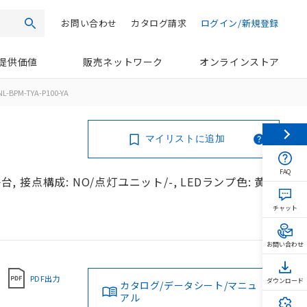
お問い合わせ
カタログ請求
ログイン/新規登録
検索
提供価値
販売ネットワーク
オンラインストア
L-BPM-TYA-P100-YA
マイリストに追加
FAQ
, 接点構成: NO/点灯ユニット/-, LEDランプ色: 黄,
チャット
お問い合わせ
PDF出力
ダウンロード
カタログ/データシート/マニュ
アル