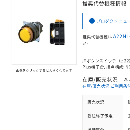
推奨代替機種情報
プロダクト ニュース 
A22NL
推奨代替機種は
い。
押ボタンスイッチ（φ22）,
Plus端子台, 接点構成: N
画像をクリックすると大きくなります
在庫/販売状況
20
在庫/販売状況 ご利用条
販売状況
受注終了予定
機種区分