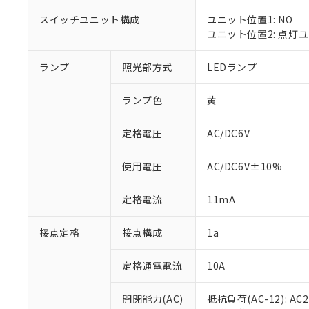
対応済み：EU
対応予定：EU R
スイッチユニット構成
ユニット位置1: NO
対応予定なし：EU
ユニット位置2: 点灯
調査・確認中：EU
ご利用条件
非該当品：ライセ
ランプ
照光部方式
LEDランプ
※1 中国RoHS
仕入先様の事情に
があります。
以下の条件をお読
「○」：最大均質
ランプ色
黄
「×」：最大均質
本サービスは
当社は、これ
*EU RoHS指令（10物
「－」：未確認で
鉛(Pb) 1000ppm以下、
定格電圧
AC/DC6V
くものです。
う）を輸出ま
記
説明
六価クロム(Cr(Ⅵ)) 1
当社制御機器
などの必要な
フタル酸ビス(2-エチルヘ
号
*中国RoHS10物質の基準値 
ル（DBP） 1000ppm
在庫状況およ
当社は規制貨
使用電圧
AC/DC6V±10%
Pb(鉛) :1000ppm、 Hg
但し、RoHS指令で産
のであり、閲
ます。
Cr(Ⅵ)(六価クロム) : 
フタル酸エステル類の４
○
一定数以
DBP(フタル酸ジブチル) :
い。
当社は貴社製
定格電流
11mA
DEHP(フタル酸ビス(2-エ
正式な納期状
置等に一切使
当社販売員に
※2 対応予定月
△
一定数に
当社は、貴社
接点定格
接点構成
1a
オムロン制御
また当社は、
※2 環境保護使
在庫状況およ
部品在庫の切り替
たしません。
－
在庫なし
す。
定格通電電流
10A
「ｅ」：有害物質
機器販売
マイパーツ機
「10」：通常の
ている必要が
味します。
開閉能力(AC)
抵抗負荷(AC-12): AC24
空
受注生産
お客様が当ウ