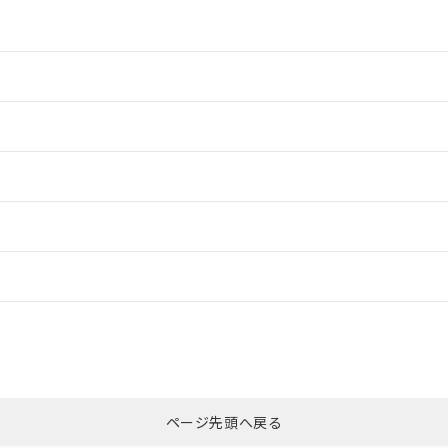
情報更新：2
情報更新：2
ードすることができます。
情報更新：
ログイン/会員登録
合状況については、「カスタマーサポートセンタ お客様相談室」または貴社
みください。
非含有証明書
※3
ページ先頭へ戻る
ダウンロードはこちら