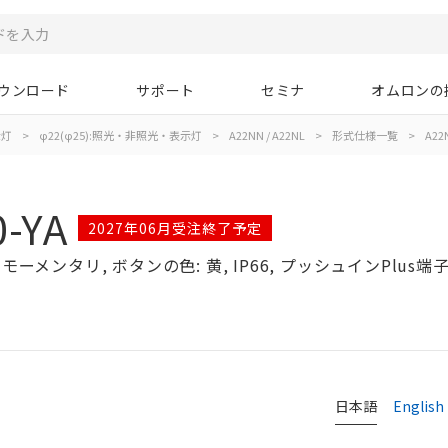
ウンロード
サポート
セミナ
オムロンの
示灯
>
φ22(φ25):照光・非照光・表示灯
>
A22NN / A22NL
>
形式仕様一覧
>
A22N
-YA
2027年06月受注終了予定
ーメンタリ, ボタンの色: 黄, IP66, プッシュインPlus端子台
日本語
English