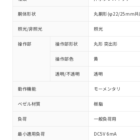
胴体形状
丸胴形(φ22/25mm共
照光/非照光
照光
操作部
操作部形状
丸形 突出形
操作部色
黄
透明/不透明
透明
動作機能
モーメンタリ
ベゼル材質
樹脂
負荷
一般負荷用
※1 対応状況
最小適用負荷
DC5V 6mA