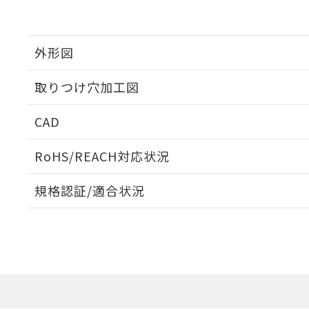
外形図
取りつけ穴加工図
CAD
ログイン/会員登録いただくと、CADデータをダウンロ
RoHS/REACH対応状況
規格認証/適合状況
EU RoHS
注意事項・凡例
A22NL-BPM-TYA-P100-YAについての規格認証/適
業員または販売店にお問い合わせください。
ダウンロードデータをご利用いただく前に、以下を必ずお読
対応状況
対応予定月
※1
※2
ソフトウェアの使用条件
対応済み