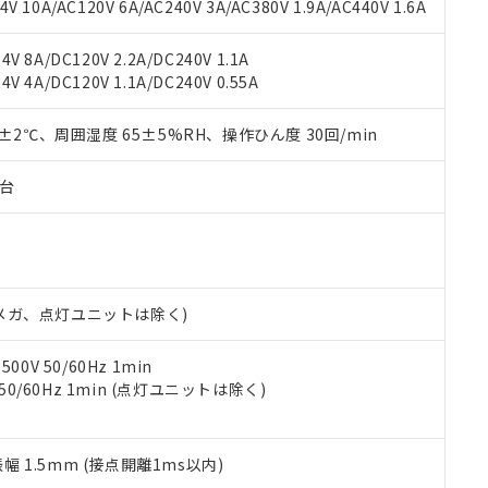
書ダウンロード
す。当社販売部門へお問い合わせください。
 10A/AC120V 6A/AC240V 3A/AC380V 1.9A/AC440V 1.6A
品・サービスに関するお客様との取引・商談に必要な範囲で利用す
合意する
キャンセル
書をダウンロードすることができます。
V 8A/DC120V 2.2A/DC240V 1.1A
利用者とは、
"個人情報の共同利用に関して"
の「1.共同利用者の
V 4A/DC120V 1.1A/DC240V 0.55A
します。
10物質）の非含有証明書
明書（当社基準）
0±2℃、周囲湿度 65±5%RH、操作ひん度 30回/min
日時点で非含有を証明するもので、過去に遡って非含有を証明するも
令のフタル酸エステル類４物質の対応では、対応完了までの期間は出
備考欄に対応日を記載しておりました。
子台
品への在庫切替を完了していることから、特段のことがない限り、20
す。
00Vメガ、点灯ユニットは除く)
0V 50/60Hz 1min
 50/60Hz 1min (点灯ユニットは除く)
振幅 1.5mm (接点開離1ms以内)