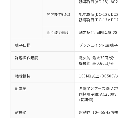
※3 非含有証明
「－」：未確認で
誘導負荷(AC-15): AC24V
白
が、当社の製
さい。
下記の非含有証明
開閉能力(DC)
抵抗負荷(DC-12): DC24
※当社の共同
誘導負荷(DC-13): DC24
いる法人を指
EU RoHS指令（
51物質の非含有証
開閉能力説明
測定条件: 周囲温度 2
※本証明書は発行
また、RoHS指
混在することから
端子仕様
プッシュインPlus端
既に当社にて対応
り割愛しておりま
許容操作頻度
電気的: 最大30回/分
機械的: 最大60回/分
絶縁抵抗
100MΩ以上 (DC5
耐電圧
各端子とアース間: AC250
同極端子間: AC2500V
(初期値)
耐振動
誤動作: 10～55Hz 複