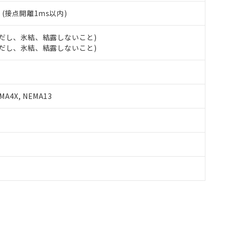
2
(接点開離1ms以内)
 (ただし、氷結、結露しないこと)
 (ただし、氷結、結露しないこと)
A4X, NEMA13