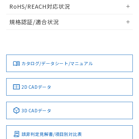
ログイン/会員登録いただくと、CADデータをダウンロー
RoHS/REACH対応状況
ドすることができます。
情報更新：2026/7/29
規格認証/適合状況
ログイン/会員登録
EU RoHS
注意事項・凡例
UL認証
CSA認証
CEマーキング
Yes
Yes
Yes
対応状況
対応予定月
※1
※2
ダウンロードデータをご利用いただく前に、以下を必ずお読
みください。
カタログ/データシート/マニュアル
対応済み
ソフトウェアの使用条件
LR型式承認
DNV型式承認
BV型式承認
KR型式承
（イギリス
（ノルウェー
（フランス
（韓国
船舶規格）
船舶規格）
船舶規格）
船舶規格
中国 RoHS
注意事項・凡例
2D CADデータ
No
No
No
No
中国 RoHS表
※1 ※2
3D CADデータ
この製品の規格認証/適合状況ページへ
Pb
Hg
Cd
Cr(VI)
その他の認証はこちらのページからご検索ください
該非判定見解書/項目別対比表
X
O
O
O