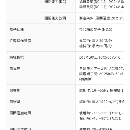
基準値を超えていることを示します。
いたものが、含有品と判明した場合などや
開閉能力(DC)
抵抗負荷(DC-12): DC24V 8A/DC
当社は、これら貴社製品のうち、外国
ことをご了承ください。
「－」：未確認です。当社販売部門へお問
誘導負荷(DC-13): DC24V 4A/DC
むを得ず変更することがあります。
為替および外国貿易法に定める商品
在庫状況および標準価格照会結果は、
い合わせください。
（以下｢規制貨物等」という）を輸出
記載している更新日時点での社内デー
開閉能力説明
測定条件: 周囲温度 20±2℃、
*EU RoHS指令（10物質）：
または国外への提供する場合は、日本
記
タに基づき作成されるものであり、閲
説明
鉛(Pb) 1000ppm以下、 水銀(Hg) 1000ppm以下、 カド
*中国RoHS10物質の基準値 (GB/T26572)：
国政府の輸出許可(または役務取引許
号
覧された時点での実際の在庫および標
ミウム(Cd) 100ppm以下、
Pb(鉛) :1000ppm、 Hg(水銀) : 1000ppm、 Cd(カドミウ
端子仕様
ねじ締め端子 (M3.5)
可)を取得するなどの必要な手続きを
六価クロム(Cr(Ⅵ)) 1000ppm以下、ポリ臭化ビフェニル
ム) : 100ppm、
準価格とは異なる場合があることをご
類(PBB) 1000ppm以下、ポリ臭化ジフェニルエーテル類
Cr(Ⅵ)(六価クロム) : 1000ppm、 PBBs(ポリ臭化ビフェ
とります。
了承ください。
許容操作頻度
電気的: 最大30回/分
(PBDE) 1000ppm以下、フタル酸ビス(2-エチルヘキシ
○
一定数以上の在庫あり
ニル類) : 1000ppm、 PBDEs(ポリ臭化ジフェニルエーテ
当社は規制貨物を破棄する場合は、完
ル) (DEHP)(別名：DOP) 1000ppm以下、フタル酸ブチ
機械的: 最大60回/分
正式な納期状況および標準価格はお客
ル類) : 1000ppm、
ルベンジル（BBP） 1000ppm以下、フタル酸ジブチル
全に破砕するなど、違法に輸出されな
DBP(フタル酸ジブチル) : 1000ppm、 DIBP(フタル酸ジ
様のお取引先、またはお客様担当のオ
（DBP） 1000ppm以下、フタル酸ジイソブチル
イソブチル) : 1000ppm、 BBP(フタル酸ブチルベンジ
△
一定数には満たないが在庫あり
いよう必要な手段を講じます。
絶縁抵抗
100MΩ以上 (DC500Vメガ、
ムロン制御機器販売店・当社販売員に
(DIBP) 1000ppm以下
ル) : 1000ppm、
当社は貴社製品を、核兵器、ミサイ
但し、RoHS指令で産業用監視および制御機器に対する
DEHP(フタル酸ビス(2-エチルヘキシル)) : 1000ppm
ご相談ください。
適用除外項目は除く。
耐電圧
各端子とアース間: AC2500V 50/
ル、化学兵器、生物兵器またはその他
－
在庫なし(最新の在庫状況につ
オムロン制御機器販売店や当社販売拠
フタル酸エステル類の４物質については閾値を超える意
同極端子間: AC2500V 50/60
武器並びにこれらの製造装置等に一切
いては、お客様のお取引先、ま
図的な使用がないことを確認しています。
点は「
販売ネットワーク
」をご確認
(初期値)
※2 環境保護使用期限
使用いたしません。
たはお客様担当のオムロン制御
ください。
当社は、貴社製品を第三者に販売する
機器販売店・当社販売員にご確
在庫状況および標準価格結果を当社の
耐振動
誤動作: 10～55Hz 複振幅 1.
※2 対応予定月
「ｅ」：有害物質（10物質）のすべてが基
場合は、上記1、2および3の内容を当
認ください)
事前の承諾なく第三者に漏洩または開
準値以下であることを示します。
該第三者に通知します。また当社は、
示しないようお願いします。
2
耐衝撃
誤動作: 最大1000m/s
(接点開
部品在庫の切り替え状況などにより、予定
「10」：通常の使用状況下において有害物
販売先および販売に係わる関係者が違
マイパーツ機能（部品リスト作成サー
空
受注生産機種、また在庫状況の
月が前後することがあります。
質が外部に漏えいし、環境に深刻な影響を
法に輸出するおそれがある場合は、取
周囲温度範囲
使用時: -25～55℃ (ただし
ビス）をご利用いただくには、I-Web
白
情報を公開していない機種
及ぼさない年数を意味します。
り引きをいたしません。
保存時: -40～80℃ (ただし
メンバーズにご登録されている必要が
「－」：未確認です。当社販売部門へお問
あります。
い合わせください。
周囲湿度範囲
使用時: 35～85%RH