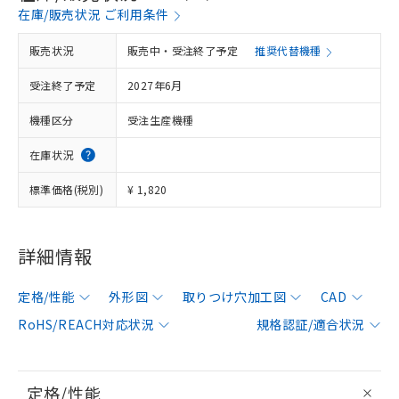
在庫/販売状況 ご利用条件
販売状況
販売中・受注終了予定
推奨代替機種
受注終了予定
2027年6月
機種区分
受注生産機種
在庫状況
標準価格(税別)
¥ 1,820
詳細情報
定格/性能
外形図
取りつけ穴加工図
CAD
RoHS/REACH対応状況
規格認証/適合状況
定格/性能