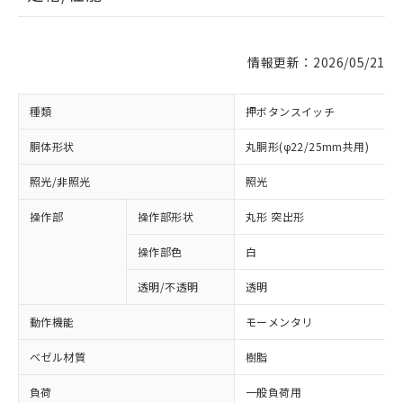
情報更新：2026/05/21
種類
押ボタンスイッチ
胴体形状
丸胴形(φ22/25mm共用)
照光/非照光
照光
操作部
操作部形状
丸形 突出形
操作部色
白
透明/不透明
透明
動作機能
モーメンタリ
ベゼル材質
樹脂
負荷
一般負荷用