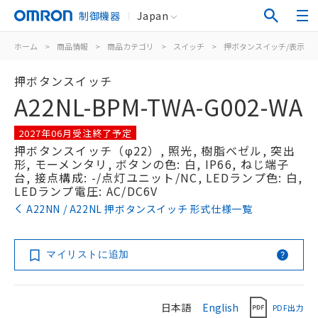
制御機器
Japan
ホーム
>
商品情報
>
商品カテゴリ
>
スイッチ
>
押ボタンスイッチ/表示灯
押ボタンスイッチ
A22NL-BPM-TWA-G002-WA
2027年06月受注終了予定
押ボタンスイッチ（φ22）, 照光, 樹脂ベゼル, 突出
形, モーメンタリ, ボタンの色: 白, IP66, ねじ端子
台, 接点構成: -/点灯ユニット/NC, LEDランプ色: 白,
LEDランプ電圧: AC/DC6V
A22NN / A22NL 押ボタンスイッチ 形式仕様一覧
マイリストに追加
日本語
English
PDF出力