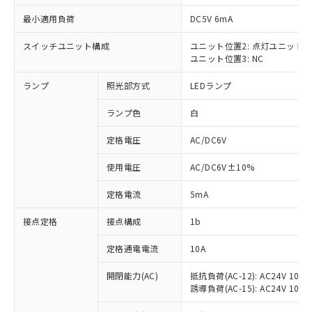
最小適用負荷
DC5V 6mA
スイッチユニット構成
ユニット位置2: 点灯ユニット
ユニット位置3: NC
※1 対応状況
ランプ
照光部方式
LEDランプ
対応済み：EU RoHS指令（10物質）の
非含有に対応した製品が提供可能な商品で
ランプ色
白
す。
対応予定：EU RoHS指令（10物質）の非含
定格電圧
AC/DC6V
ご利用条件
有に対応した製品に切り替える予定のある
使用電圧
AC/DC6V±10%
商品です。
対応予定なし：EU RoHS指令（10物質）の
以下の条件をお読みいただき、同意のうえ
定格電流
5mA
非含有に非対応の商品で、対応品を出す予
ご利用ください。
定はありません。
接点定格
接点構成
1b
調査・確認中：EU RoHS指令（10物質）の
本サービスは、当社制御機器事業取扱
※1 中国RoHS○×表
非含有の対応状況を調査中または確認中の
商品の当社在庫状況および標準価格
定格通電電流
10A
商品です。
(税抜)を提供させていただくもので
「○」：最大均質材料含有率が中国RoHSの
非該当品：ライセンス料など無形物で、有
開閉能力(AC)
抵抗負荷(AC-12): AC24V 10A/A
す。
基準値以下であることを示します。
害物質有無と関係のない商品です。
誘導負荷(AC-15): AC24V 10A/AC
当社制御機器事業取扱商品の中には、
「×」：最大均質材料含有率が中国RoHSの
仕入先様の事情により、非含有部品として
本サービスの対象外となる商品もある