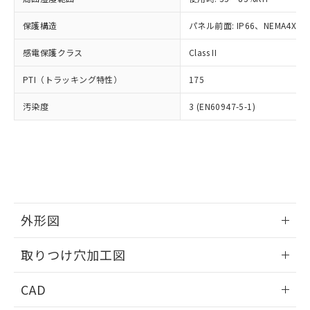
お客様が当ウェブサイト上で当社にご
※3 非含有証明書ダウンロード
登録された部品リストについて、当社
保護構造
パネル前面: IP66、NEMA4X, N
および当社の共同利用者が、当社の製
下記の非含有証明書をダウンロードするこ
品・サービスに関するお客様との取
感電保護クラス
Class II
とができます。
合意する
キャンセル
引・商談に必要な範囲で利用すること
をご了承ください。
PTI（トラッキング特性）
175
EU RoHS指令（10物質）の非含有証明書
※当社の共同利用者とは、
"個人情報
51物質の非含有証明書（当社基準）
の共同利用に関して"
の「1.共同利
汚染度
3 (EN60947-5-1)
※本証明書は発行日時点で非含有を証明す
用者の範囲」に記載されている法人を
るもので、過去に遡って非含有を証明する
指します。
ものではありません。
また、RoHS指令のフタル酸エステル類４
物質の対応では、対応完了までの期間は出
荷製品に未対応品が混在することから備考
欄に対応日を記載しておりました。
既に当社にて対応品への在庫切替を完了
外形図
していることから、特段のことがない限
情報更新：2026/05/21
り、2022年1月12日より割愛しておりま
取りつけ穴加工図
す。
情報更新：2026/05/21
CAD