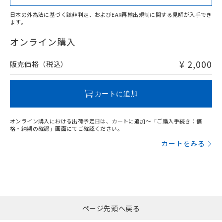
日本の外為法に基づく該非判定、およびEAR再輸出規制に関する見解が入手でき
ます。
"対応済み"や非含有の記載がされた商品であっても、流通
在庫等で未対応品が混在する可能性があります。
オンライン購入
非含有品が必要な際は、弊社営業部門もしくは販売店へお
問い合わせください。
¥ 2,000
販売価格（税込）
この製品のRoHS/REACH対応状況ページへ
カートに追加
オンライン購入における出荷予定日は、カートに追加～「ご購入手続き：価
格・納期の確認」画面にてご確認ください。
カートをみる
ページ先頭へ戻る