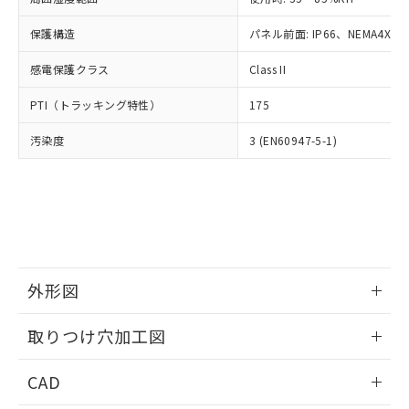
お客様が当ウェブサイト上で当社にご
※3 非含有証明書ダウンロード
登録された部品リストについて、当社
保護構造
パネル前面: IP66、NEMA4X, N
および当社の共同利用者が、当社の製
下記の非含有証明書をダウンロードするこ
品・サービスに関するお客様との取
感電保護クラス
Class II
とができます。
合意する
キャンセル
引・商談に必要な範囲で利用すること
をご了承ください。
PTI（トラッキング特性）
175
EU RoHS指令（10物質）の非含有証明書
※当社の共同利用者とは、
"個人情報
51物質の非含有証明書（当社基準）
の共同利用に関して"
の「1.共同利
汚染度
3 (EN60947-5-1)
※本証明書は発行日時点で非含有を証明す
用者の範囲」に記載されている法人を
るもので、過去に遡って非含有を証明する
指します。
ものではありません。
また、RoHS指令のフタル酸エステル類４
物質の対応では、対応完了までの期間は出
荷製品に未対応品が混在することから備考
欄に対応日を記載しておりました。
既に当社にて対応品への在庫切替を完了
外形図
していることから、特段のことがない限
情報更新：2026/05/21
り、2022年1月12日より割愛しておりま
取りつけ穴加工図
す。
情報更新：2026/05/21
CAD