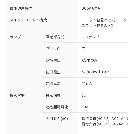
最小適用負荷
DC5V 6mA
スイッチユニット構成
ユニット位置2: 点灯ユニット
ユニット位置3: NC
※1 対応状況
ランプ
照光部方式
LEDランプ
対応済み：EU RoHS指令（10物質）の
非含有に対応した製品が提供可能な商品で
ランプ色
赤
す。
対応予定：EU RoHS指令（10物質）の非含
定格電圧
AC/DC6V
ご利用条件
有に対応した製品に切り替える予定のある
使用電圧
AC/DC6V±10%
商品です。
対応予定なし：EU RoHS指令（10物質）の
以下の条件をお読みいただき、同意のうえ
定格電流
11mA
非含有に非対応の商品で、対応品を出す予
ご利用ください。
定はありません。
接点定格
接点構成
1b
調査・確認中：EU RoHS指令（10物質）の
本サービスは、当社制御機器事業取扱
※1 中国RoHS○×表
非含有の対応状況を調査中または確認中の
商品の当社在庫状況および標準価格
定格通電電流
10A
商品です。
(税抜)を提供させていただくもので
「○」：最大均質材料含有率が中国RoHSの
非該当品：ライセンス料など無形物で、有
開閉能力(AC)
抵抗負荷(AC-12): AC24V 10A/A
す。
基準値以下であることを示します。
害物質有無と関係のない商品です。
誘導負荷(AC-15): AC24V 10A/AC
当社制御機器事業取扱商品の中には、
「×」：最大均質材料含有率が中国RoHSの
仕入先様の事情により、非含有部品として
本サービスの対象外となる商品もある