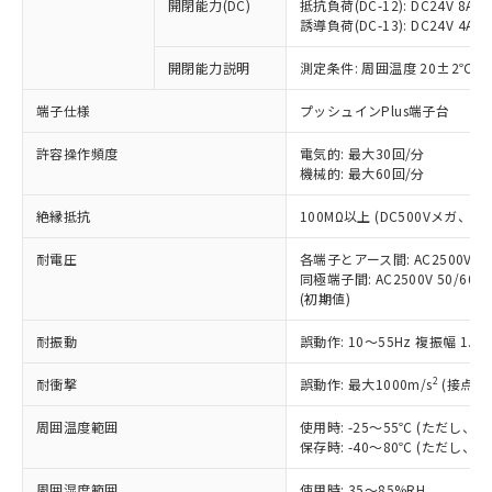
基準値を超えていることを示します。
いたものが、含有品と判明した場合などや
開閉能力(DC)
抵抗負荷(DC-12): DC24V 8A/DC
当社は、これら貴社製品のうち、外国
ことをご了承ください。
「－」：未確認です。当社販売部門へお問
誘導負荷(DC-13): DC24V 4A/DC
むを得ず変更することがあります。
為替および外国貿易法に定める商品
在庫状況および標準価格照会結果は、
い合わせください。
（以下｢規制貨物等」という）を輸出
記載している更新日時点での社内デー
開閉能力説明
測定条件: 周囲温度 20±2℃、
*EU RoHS指令（10物質）：
または国外への提供する場合は、日本
記
タに基づき作成されるものであり、閲
説明
鉛(Pb) 1000ppm以下、 水銀(Hg) 1000ppm以下、 カド
*中国RoHS10物質の基準値 (GB/T26572)：
国政府の輸出許可(または役務取引許
号
覧された時点での実際の在庫および標
ミウム(Cd) 100ppm以下、
Pb(鉛) :1000ppm、 Hg(水銀) : 1000ppm、 Cd(カドミウ
端子仕様
プッシュインPlus端子台
可)を取得するなどの必要な手続きを
六価クロム(Cr(Ⅵ)) 1000ppm以下、ポリ臭化ビフェニル
ム) : 100ppm、
準価格とは異なる場合があることをご
類(PBB) 1000ppm以下、ポリ臭化ジフェニルエーテル類
Cr(Ⅵ)(六価クロム) : 1000ppm、 PBBs(ポリ臭化ビフェ
とります。
了承ください。
許容操作頻度
電気的: 最大30回/分
(PBDE) 1000ppm以下、フタル酸ビス(2-エチルヘキシ
○
一定数以上の在庫あり
ニル類) : 1000ppm、 PBDEs(ポリ臭化ジフェニルエーテ
当社は規制貨物を破棄する場合は、完
ル) (DEHP)(別名：DOP) 1000ppm以下、フタル酸ブチ
機械的: 最大60回/分
正式な納期状況および標準価格はお客
ル類) : 1000ppm、
ルベンジル（BBP） 1000ppm以下、フタル酸ジブチル
全に破砕するなど、違法に輸出されな
DBP(フタル酸ジブチル) : 1000ppm、 DIBP(フタル酸ジ
様のお取引先、またはお客様担当のオ
（DBP） 1000ppm以下、フタル酸ジイソブチル
イソブチル) : 1000ppm、 BBP(フタル酸ブチルベンジ
△
一定数には満たないが在庫あり
いよう必要な手段を講じます。
絶縁抵抗
100MΩ以上 (DC500Vメガ、
ムロン制御機器販売店・当社販売員に
(DIBP) 1000ppm以下
ル) : 1000ppm、
当社は貴社製品を、核兵器、ミサイ
但し、RoHS指令で産業用監視および制御機器に対する
DEHP(フタル酸ビス(2-エチルヘキシル)) : 1000ppm
ご相談ください。
適用除外項目は除く。
耐電圧
各端子とアース間: AC2500V 50/
ル、化学兵器、生物兵器またはその他
－
在庫なし(最新の在庫状況につ
オムロン制御機器販売店や当社販売拠
フタル酸エステル類の４物質については閾値を超える意
同極端子間: AC2500V 50/60
武器並びにこれらの製造装置等に一切
いては、お客様のお取引先、ま
図的な使用がないことを確認しています。
点は「
販売ネットワーク
」をご確認
(初期値)
※2 環境保護使用期限
使用いたしません。
たはお客様担当のオムロン制御
ください。
当社は、貴社製品を第三者に販売する
機器販売店・当社販売員にご確
在庫状況および標準価格結果を当社の
耐振動
誤動作: 10～55Hz 複振幅 1.
※2 対応予定月
「ｅ」：有害物質（10物質）のすべてが基
場合は、上記1、2および3の内容を当
認ください)
事前の承諾なく第三者に漏洩または開
準値以下であることを示します。
該第三者に通知します。また当社は、
示しないようお願いします。
2
耐衝撃
誤動作: 最大1000m/s
(接点開
部品在庫の切り替え状況などにより、予定
「10」：通常の使用状況下において有害物
販売先および販売に係わる関係者が違
マイパーツ機能（部品リスト作成サー
空
受注生産機種、また在庫状況の
月が前後することがあります。
質が外部に漏えいし、環境に深刻な影響を
法に輸出するおそれがある場合は、取
周囲温度範囲
使用時: -25～55℃ (ただし
ビス）をご利用いただくには、I-Web
白
情報を公開していない機種
及ぼさない年数を意味します。
り引きをいたしません。
保存時: -40～80℃ (ただし
メンバーズにご登録されている必要が
「－」：未確認です。当社販売部門へお問
あります。
い合わせください。
周囲湿度範囲
使用時: 35～85%RH