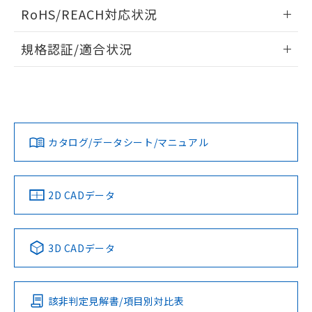
ログイン/会員登録いただくと、CADデータをダウンロー
RoHS/REACH対応状況
ドすることができます。
情報更新：2026/7/29
規格認証/適合状況
ログイン/会員登録
EU RoHS
注意事項・凡例
A22NL-BPM-TRA-P002-RAについての規格認証/適合状況に
ついては、「カスタマーサポートセンタ お客様相談室」また
は貴社担当オムロン営業員または販売店にお問い合わせくだ
対応状況
対応予定月
※1
※2
さい。
ダウンロードデータをご利用いただく前に、以下を必ずお読
みください。
カタログ/データシート/マニュアル
対応済み
ソフトウェアの使用条件
お問い合わせ
中国 RoHS
注意事項・凡例
2D CADデータ
中国 RoHS表
※1 ※2
3D CADデータ
Pb
Hg
Cd
Cr(VI)
該非判定見解書/項目別対比表
X
O
O
O