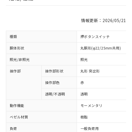
情報更新：2026/05/21
種類
押ボタンスイッチ
胴体形状
丸胴形(φ22/25mm共用)
照光/非照光
照光
操作部
操作部形状
丸形 突出形
操作部色
赤
透明/不透明
透明
動作機能
モーメンタリ
ベゼル材質
樹脂
負荷
一般負荷用