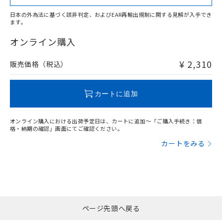
日本の外為法に基づく該非判定、およびEAR再輸出規制に関する見解が入手でき
ます。
"対応済み"や非含有の記載がされた商品であっても、流通
在庫等で未対応品が混在する可能性があります。
オンライン購入
非含有品が必要な際は、弊社営業部門もしくは販売店へお
問い合わせください。
¥ 2,310
販売価格（税込）
この製品のRoHS/REACH対応状況ページへ
カートに追加
オンライン購入における出荷予定日は、カートに追加～「ご購入手続き：価
格・納期の確認」画面にてご確認ください。
カートをみる
ページ先頭へ戻る