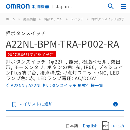
制御機器
Japan
ホーム
>
商品情報
>
商品カテゴリ
>
スイッチ
>
押ボタンスイッチ/表示灯
押ボタンスイッチ
A22NL-BPM-TRA-P002-RA
2027年06月受注終了予定
押ボタンスイッチ（φ22）, 照光, 樹脂ベゼル, 突出
形, モーメンタリ, ボタンの色: 赤, IP66, プッシュイ
ンPlus端子台, 接点構成: -/点灯ユニット/NC, LED
ランプ色: 赤, LEDランプ電圧: AC/DC6V
A22NN / A22NL 押ボタンスイッチ 形式仕様一覧
マイリストに追加
日本語
English
PDF出力