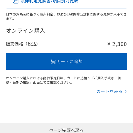
該非判定見解書/項目別対比表
X
O
O
O
日本の外為法に基づく該非判定、およびEAR再輸出規制に関する見解が入手でき
ます。
"対応済み"や非含有の記載がされた商品であっても、流通
在庫等で未対応品が混在する可能性があります。
オンライン購入
非含有品が必要な際は、弊社営業部門もしくは販売店へお
問い合わせください。
¥ 2,360
販売価格（税込）
この製品のRoHS/REACH対応状況ページへ
カートに追加
オンライン購入における出荷予定日は、カートに追加～「ご購入手続き：価
格・納期の確認」画面にてご確認ください。
カートをみる
ページ先頭へ戻る