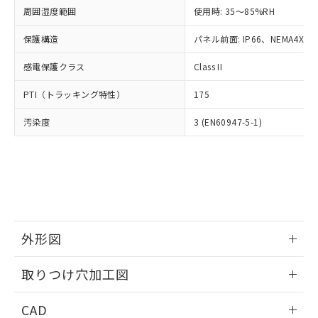
い合わせください。
お客様が当ウェブサイト上で当社にご
周囲湿度範囲
使用時: 35～85%RH
※3 非含有証明書ダウンロード
登録された部品リストについて、当社
保護構造
パネル前面: IP66、NEMA4X, N
および当社の共同利用者が、当社の製
下記の非含有証明書をダウンロードするこ
品・サービスに関するお客様との取
とができます。
感電保護クラス
Class II
合意する
キャンセル
引・商談に必要な範囲で利用すること
をご了承ください。
EU RoHS指令（10物質）の非含有証明書
PTI（トラッキング特性）
175
※当社の共同利用者とは、
"個人情報
51物質の非含有証明書（当社基準）
の共同利用に関して"
の「1.共同利
汚染度
3 (EN60947-5-1)
※本証明書は発行日時点で非含有を証明す
用者の範囲」に記載されている法人を
るもので、過去に遡って非含有を証明する
指します。
ものではありません。
また、RoHS指令のフタル酸エステル類４
物質の対応では、対応完了までの期間は出
荷製品に未対応品が混在することから備考
欄に対応日を記載しておりました。
既に当社にて対応品への在庫切替を完了
外形図
していることから、特段のことがない限
り、2022年1月12日より割愛しておりま
情報更新：2026/05/21
取りつけ穴加工図
す。
情報更新：2026/05/21
CAD