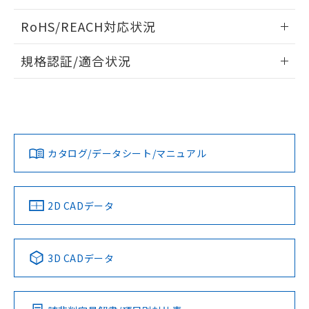
ログイン/会員登録いただくと、CADデータをダウンロー
RoHS/REACH対応状況
ドすることができます。
情報更新：2026/7/29
規格認証/適合状況
ログイン/会員登録
EU RoHS
注意事項・凡例
UL認証
CSA認証
CEマーキング
Yes
Yes
Yes
対応状況
対応予定月
※1
※2
ダウンロードデータをご利用いただく前に、以下を必ずお読
みください。
カタログ/データシート/マニュアル
対応済み
ソフトウェアの使用条件
LR型式承認
DNV型式承認
BV型式承認
KR型式承
（イギリス
（ノルウェー
（フランス
（韓国
船舶規格）
船舶規格）
船舶規格）
船舶規格
中国 RoHS
注意事項・凡例
2D CADデータ
No
No
No
No
中国 RoHS表
※1 ※2
3D CADデータ
この製品の規格認証/適合状況ページへ
Pb
Hg
Cd
Cr(VI)
その他の認証はこちらのページからご検索ください