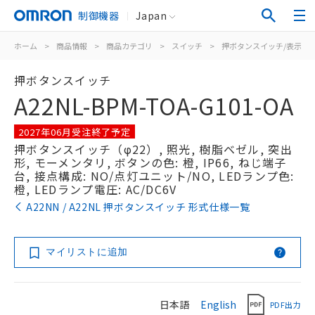
制御機器
Japan
ホーム
>
商品情報
>
商品カテゴリ
>
スイッチ
>
押ボタンスイッチ/表示灯
押ボタンスイッチ
A22NL-BPM-TOA-G101-OA
2027年06月受注終了予定
押ボタンスイッチ（φ22）, 照光, 樹脂ベゼル, 突出
形, モーメンタリ, ボタンの色: 橙, IP66, ねじ端子
台, 接点構成: NO/点灯ユニット/NO, LEDランプ色:
橙, LEDランプ電圧: AC/DC6V
A22NN / A22NL 押ボタンスイッチ 形式仕様一覧
マイリストに追加
日本語
English
PDF出力