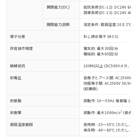
本サービスの対象外となる商品もある
基準値を超えていることを示します。
いたものが、含有品と判明した場合などや
当社は、これら貴社製品のうち、外国
ことをご了承ください。
開閉能力(DC)
抵抗負荷(DC-12): DC24V 8A/DC
「－」：未確認です。当社販売部門へお問
むを得ず変更することがあります。
為替および外国貿易法に定める商品
誘導負荷(DC-13): DC24V 4A/DC
在庫状況および標準価格照会結果は、
い合わせください。
（以下｢規制貨物等」という）を輸出
記載している更新日時点での社内デー
*EU RoHS指令（10物質）：
または国外への提供する場合は、日本
開閉能力説明
測定条件: 周囲温度 20±2℃、
記
タに基づき作成されるものであり、閲
説明
鉛(Pb) 1000ppm以下、 水銀(Hg) 1000ppm以下、 カド
*中国RoHS10物質の基準値 (GB/T26572)：
国政府の輸出許可(または役務取引許
号
覧された時点での実際の在庫および標
ミウム(Cd) 100ppm以下、
Pb(鉛) :1000ppm、 Hg(水銀) : 1000ppm、 Cd(カドミウ
端子仕様
ねじ締め端子 (M3.5)
可)を取得するなどの必要な手続きを
六価クロム(Cr(Ⅵ)) 1000ppm以下、ポリ臭化ビフェニル
ム) : 100ppm、
準価格とは異なる場合があることをご
類(PBB) 1000ppm以下、ポリ臭化ジフェニルエーテル類
Cr(Ⅵ)(六価クロム) : 1000ppm、 PBBs(ポリ臭化ビフェ
とります。
了承ください。
(PBDE) 1000ppm以下、フタル酸ビス(2-エチルヘキシ
○
一定数以上の在庫あり
ニル類) : 1000ppm、 PBDEs(ポリ臭化ジフェニルエーテ
許容操作頻度
電気的: 最大30回/分
当社は規制貨物を破棄する場合は、完
ル) (DEHP)(別名：DOP) 1000ppm以下、フタル酸ブチ
正式な納期状況および標準価格はお客
ル類) : 1000ppm、
機械的: 最大60回/分
ルベンジル（BBP） 1000ppm以下、フタル酸ジブチル
全に破砕するなど、違法に輸出されな
DBP(フタル酸ジブチル) : 1000ppm、 DIBP(フタル酸ジ
様のお取引先、またはお客様担当のオ
（DBP） 1000ppm以下、フタル酸ジイソブチル
イソブチル) : 1000ppm、 BBP(フタル酸ブチルベンジ
△
一定数には満たないが在庫あり
いよう必要な手段を講じます。
ムロン制御機器販売店・当社販売員に
(DIBP) 1000ppm以下
ル) : 1000ppm、
絶縁抵抗
100MΩ以上 (DC500Vメガ、
当社は貴社製品を、核兵器、ミサイ
但し、RoHS指令で産業用監視および制御機器に対する
DEHP(フタル酸ビス(2-エチルヘキシル)) : 1000ppm
ご相談ください。
適用除外項目は除く。
ル、化学兵器、生物兵器またはその他
－
在庫なし(最新の在庫状況につ
オムロン制御機器販売店や当社販売拠
耐電圧
各端子とアース間: AC2500V 50/
フタル酸エステル類の４物質については閾値を超える意
武器並びにこれらの製造装置等に一切
いては、お客様のお取引先、ま
図的な使用がないことを確認しています。
同極端子間: AC2500V 50/60
点は「
販売ネットワーク
」をご確認
※2 環境保護使用期限
使用いたしません。
(初期値)
たはお客様担当のオムロン制御
ください。
当社は、貴社製品を第三者に販売する
機器販売店・当社販売員にご確
在庫状況および標準価格結果を当社の
※2 対応予定月
「ｅ」：有害物質（10物質）のすべてが基
耐振動
誤動作: 10～55Hz 複振幅 1.
場合は、上記1、2および3の内容を当
認ください)
事前の承諾なく第三者に漏洩または開
準値以下であることを示します。
該第三者に通知します。また当社は、
示しないようお願いします。
2
耐衝撃
誤動作: 最大1000m/s
(接点開
部品在庫の切り替え状況などにより、予定
「10」：通常の使用状況下において有害物
販売先および販売に係わる関係者が違
マイパーツ機能（部品リスト作成サー
空
受注生産機種、また在庫状況の
月が前後することがあります。
質が外部に漏えいし、環境に深刻な影響を
法に輸出するおそれがある場合は、取
ビス）をご利用いただくには、I-Web
白
情報を公開していない機種
周囲温度範囲
使用時: -25～55℃ (ただし
及ぼさない年数を意味します。
り引きをいたしません。
メンバーズにご登録されている必要が
保存時: -40～80℃ (ただし
「－」：未確認です。当社販売部門へお問
あります。