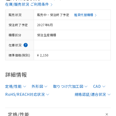
在庫/販売状況 ご利用条件
販売状況
販売中・受注終了予定
推奨代替機種
受注終了予定
2027年6月
機種区分
受注生産機種
在庫状況
標準価格(税別)
¥ 2,150
詳細情報
定格/性能
外形図
取りつけ穴加工図
CAD
RoHS/REACH対応状況
規格認証/適合状況
定格/性能