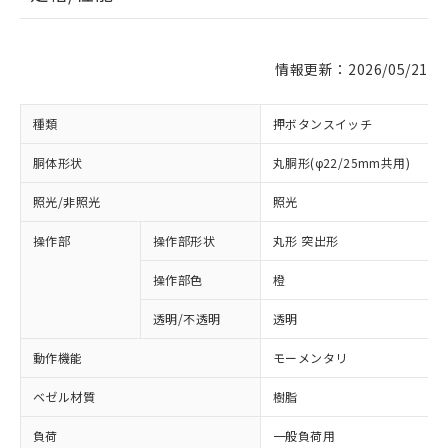
情報更新：2026/05/21
種類
押ボタンスイッチ
胴体形状
丸胴形(φ22/25mm共用)
照光/非照光
照光
操作部
操作部形状
丸形 突出形
操作部色
橙
透明/不透明
透明
動作機能
モーメンタリ
ベゼル材質
樹脂
負荷
一般負荷用