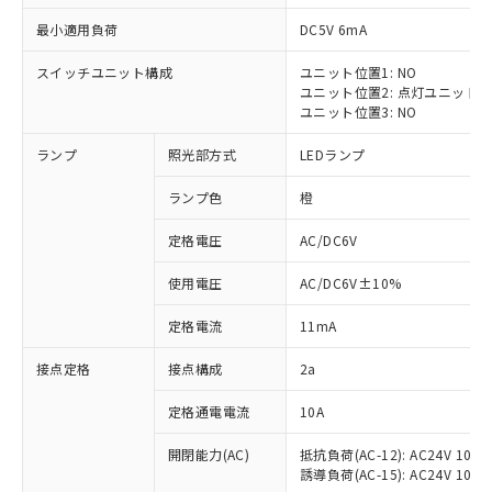
最小適用負荷
DC5V 6mA
スイッチユニット構成
ユニット位置1: NO
ユニット位置2: 点灯ユニット
※1 対応状況
ユニット位置3: NO
ランプ
照光部方式
LEDランプ
対応済み：EU RoHS指令（10物質）の
非含有に対応した製品が提供可能な商品で
ランプ色
橙
す。
対応予定：EU RoHS指令（10物質）の非含
定格電圧
AC/DC6V
ご利用条件
有に対応した製品に切り替える予定のある
商品です。
使用電圧
AC/DC6V±10%
対応予定なし：EU RoHS指令（10物質）の
以下の条件をお読みいただき、同意のうえ
非含有に非対応の商品で、対応品を出す予
定格電流
11mA
ご利用ください。
定はありません。
調査・確認中：EU RoHS指令（10物質）の
接点定格
接点構成
2a
本サービスは、当社制御機器事業取扱
※1 中国RoHS○×表
非含有の対応状況を調査中または確認中の
商品の当社在庫状況および標準価格
定格通電電流
10A
商品です。
(税抜)を提供させていただくもので
「○」：最大均質材料含有率が中国RoHSの
非該当品：ライセンス料など無形物で、有
す。
開閉能力(AC)
抵抗負荷(AC-12): AC24V 10A/A
基準値以下であることを示します。
害物質有無と関係のない商品です。
当社制御機器事業取扱商品の中には、
誘導負荷(AC-15): AC24V 10A/AC
「×」：最大均質材料含有率が中国RoHSの
仕入先様の事情により、非含有部品として