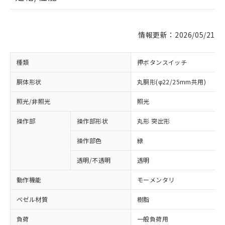
情報更新：2026/05/21
種類
押ボタンスイッチ
胴体形状
丸胴形(φ22/25mm共用)
照光/非照光
照光
操作部
操作部形状
丸形 突出形
操作部色
緑
透明/不透明
透明
動作機能
モーメンタリ
ベゼル材質
樹脂
負荷
一般負荷用