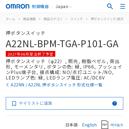
制御機器
Japan
ホーム
>
商品情報
>
商品カテゴリ
>
スイッチ
>
押ボタンスイッチ/表示灯
押ボタンスイッチ
A22NL-BPM-TGA-P101-GA
2027年06月受注終了予定
押ボタンスイッチ（φ22）, 照光, 樹脂ベゼル, 突出
形, モーメンタリ, ボタンの色: 緑, IP66, プッシュイ
ンPlus端子台, 接点構成: NO/点灯ユニット/NO,
LEDランプ色: 緑, LEDランプ電圧: AC/DC6V
A22NN / A22NL 押ボタンスイッチ 形式仕様一覧
マイリストに追加
日本語
English
PDF出力