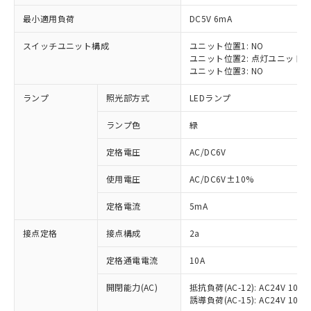
最小適用負荷
DC5V 6mA
スイッチユニット構成
ユニット位置1: NO
ユニット位置2: 点灯ユニット
※1 対応状況
ユニット位置3: NO
ランプ
照光部方式
LEDランプ
対応済み：EU RoHS指令（10物質）の
非含有に対応した製品が提供可能な商品で
ランプ色
緑
す。
対応予定：EU RoHS指令（10物質）の非含
定格電圧
AC/DC6V
ご利用条件
有に対応した製品に切り替える予定のある
商品です。
使用電圧
AC/DC6V±10%
対応予定なし：EU RoHS指令（10物質）の
以下の条件をお読みいただき、同意のうえ
非含有に非対応の商品で、対応品を出す予
定格電流
5mA
ご利用ください。
定はありません。
調査・確認中：EU RoHS指令（10物質）の
接点定格
接点構成
2a
本サービスは、当社制御機器事業取扱
※1 中国RoHS○×表
非含有の対応状況を調査中または確認中の
商品の当社在庫状況および標準価格
定格通電電流
10A
商品です。
(税抜)を提供させていただくもので
「○」：最大均質材料含有率が中国RoHSの
非該当品：ライセンス料など無形物で、有
す。
開閉能力(AC)
抵抗負荷(AC-12): AC24V 10A/A
基準値以下であることを示します。
害物質有無と関係のない商品です。
当社制御機器事業取扱商品の中には、
誘導負荷(AC-15): AC24V 10A/AC
「×」：最大均質材料含有率が中国RoHSの
仕入先様の事情により、非含有部品として