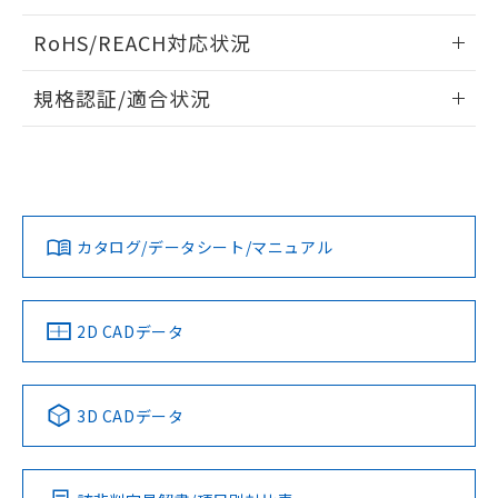
ログイン/会員登録いただくと、CADデータをダウンロー
RoHS/REACH対応状況
ドすることができます。
情報更新：2026/7/29
規格認証/適合状況
ログイン/会員登録
EU RoHS
注意事項・凡例
A22NL-BPM-TGA-P101-GAについての規格認証/適合状況に
ついては、「カスタマーサポートセンタ お客様相談室」また
は貴社担当オムロン営業員または販売店にお問い合わせくだ
対応状況
対応予定月
※1
※2
さい。
ダウンロードデータをご利用いただく前に、以下を必ずお読
みください。
カタログ/データシート/マニュアル
対応済み
ソフトウェアの使用条件
お問い合わせ
中国 RoHS
注意事項・凡例
2D CADデータ
中国 RoHS表
※1 ※2
3D CADデータ
Pb
Hg
Cd
Cr(VI)