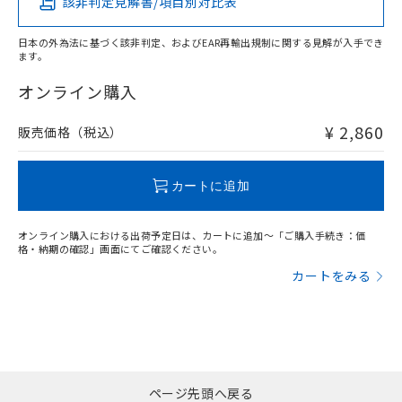
該非判定見解書/項目別対比表
X
O
O
O
日本の外為法に基づく該非判定、およびEAR再輸出規制に関する見解が入手でき
ます。
"対応済み"や非含有の記載がされた商品であっても、流通
在庫等で未対応品が混在する可能性があります。
オンライン購入
非含有品が必要な際は、弊社営業部門もしくは販売店へお
問い合わせください。
¥ 2,860
販売価格（税込）
この製品のRoHS/REACH対応状況ページへ
カートに追加
オンライン購入における出荷予定日は、カートに追加～「ご購入手続き：価
格・納期の確認」画面にてご確認ください。
カートをみる
ページ先頭へ戻る