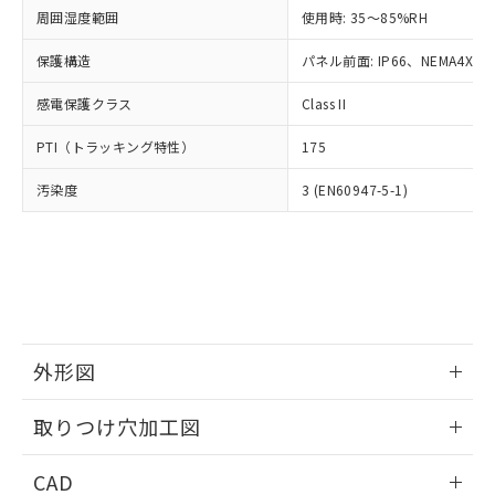
い合わせください。
お客様が当ウェブサイト上で当社にご
周囲湿度範囲
使用時: 35～85%RH
※3 非含有証明書ダウンロード
登録された部品リストについて、当社
保護構造
パネル前面: IP66、NEMA4X, N
および当社の共同利用者が、当社の製
下記の非含有証明書をダウンロードするこ
品・サービスに関するお客様との取
とができます。
感電保護クラス
Class II
合意する
キャンセル
引・商談に必要な範囲で利用すること
をご了承ください。
EU RoHS指令（10物質）の非含有証明書
PTI（トラッキング特性）
175
※当社の共同利用者とは、
"個人情報
51物質の非含有証明書（当社基準）
の共同利用に関して"
の「1.共同利
汚染度
3 (EN60947-5-1)
※本証明書は発行日時点で非含有を証明す
用者の範囲」に記載されている法人を
るもので、過去に遡って非含有を証明する
指します。
ものではありません。
また、RoHS指令のフタル酸エステル類４
物質の対応では、対応完了までの期間は出
荷製品に未対応品が混在することから備考
欄に対応日を記載しておりました。
既に当社にて対応品への在庫切替を完了
外形図
していることから、特段のことがない限
り、2022年1月12日より割愛しておりま
情報更新：2026/05/21
取りつけ穴加工図
す。
情報更新：2026/05/21
CAD