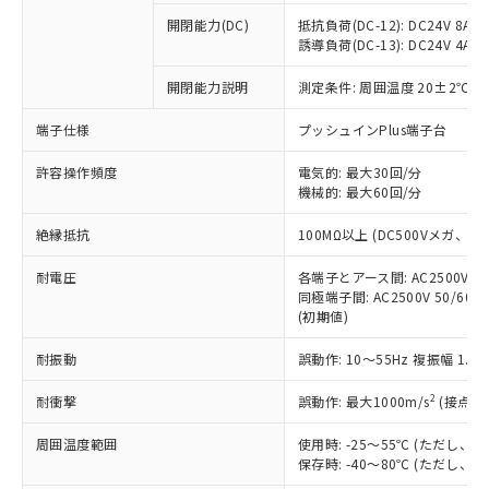
本サービスの対象外となる商品もある
基準値を超えていることを示します。
いたものが、含有品と判明した場合などや
当社は、これら貴社製品のうち、外国
ことをご了承ください。
開閉能力(DC)
抵抗負荷(DC-12): DC24V 8A/DC
「－」：未確認です。当社販売部門へお問
むを得ず変更することがあります。
為替および外国貿易法に定める商品
誘導負荷(DC-13): DC24V 4A/DC
在庫状況および標準価格照会結果は、
い合わせください。
（以下｢規制貨物等」という）を輸出
記載している更新日時点での社内デー
*EU RoHS指令（10物質）：
または国外への提供する場合は、日本
開閉能力説明
測定条件: 周囲温度 20±2℃、
記
タに基づき作成されるものであり、閲
説明
鉛(Pb) 1000ppm以下、 水銀(Hg) 1000ppm以下、 カド
*中国RoHS10物質の基準値 (GB/T26572)：
国政府の輸出許可(または役務取引許
号
覧された時点での実際の在庫および標
ミウム(Cd) 100ppm以下、
Pb(鉛) :1000ppm、 Hg(水銀) : 1000ppm、 Cd(カドミウ
端子仕様
プッシュインPlus端子台
可)を取得するなどの必要な手続きを
六価クロム(Cr(Ⅵ)) 1000ppm以下、ポリ臭化ビフェニル
ム) : 100ppm、
準価格とは異なる場合があることをご
類(PBB) 1000ppm以下、ポリ臭化ジフェニルエーテル類
Cr(Ⅵ)(六価クロム) : 1000ppm、 PBBs(ポリ臭化ビフェ
とります。
了承ください。
(PBDE) 1000ppm以下、フタル酸ビス(2-エチルヘキシ
○
一定数以上の在庫あり
ニル類) : 1000ppm、 PBDEs(ポリ臭化ジフェニルエーテ
許容操作頻度
電気的: 最大30回/分
当社は規制貨物を破棄する場合は、完
ル) (DEHP)(別名：DOP) 1000ppm以下、フタル酸ブチ
正式な納期状況および標準価格はお客
ル類) : 1000ppm、
機械的: 最大60回/分
ルベンジル（BBP） 1000ppm以下、フタル酸ジブチル
全に破砕するなど、違法に輸出されな
DBP(フタル酸ジブチル) : 1000ppm、 DIBP(フタル酸ジ
様のお取引先、またはお客様担当のオ
（DBP） 1000ppm以下、フタル酸ジイソブチル
イソブチル) : 1000ppm、 BBP(フタル酸ブチルベンジ
△
一定数には満たないが在庫あり
いよう必要な手段を講じます。
ムロン制御機器販売店・当社販売員に
(DIBP) 1000ppm以下
ル) : 1000ppm、
絶縁抵抗
100MΩ以上 (DC500Vメガ、
当社は貴社製品を、核兵器、ミサイ
但し、RoHS指令で産業用監視および制御機器に対する
DEHP(フタル酸ビス(2-エチルヘキシル)) : 1000ppm
ご相談ください。
適用除外項目は除く。
ル、化学兵器、生物兵器またはその他
－
在庫なし(最新の在庫状況につ
オムロン制御機器販売店や当社販売拠
耐電圧
各端子とアース間: AC2500V 50/
フタル酸エステル類の４物質については閾値を超える意
武器並びにこれらの製造装置等に一切
いては、お客様のお取引先、ま
図的な使用がないことを確認しています。
同極端子間: AC2500V 50/60
点は「
販売ネットワーク
」をご確認
※2 環境保護使用期限
使用いたしません。
(初期値)
たはお客様担当のオムロン制御
ください。
当社は、貴社製品を第三者に販売する
機器販売店・当社販売員にご確
在庫状況および標準価格結果を当社の
※2 対応予定月
「ｅ」：有害物質（10物質）のすべてが基
耐振動
誤動作: 10～55Hz 複振幅 1.
場合は、上記1、2および3の内容を当
認ください)
事前の承諾なく第三者に漏洩または開
準値以下であることを示します。
該第三者に通知します。また当社は、
示しないようお願いします。
2
耐衝撃
誤動作: 最大1000m/s
(接点開
部品在庫の切り替え状況などにより、予定
「10」：通常の使用状況下において有害物
販売先および販売に係わる関係者が違
マイパーツ機能（部品リスト作成サー
空
受注生産機種、また在庫状況の
月が前後することがあります。
質が外部に漏えいし、環境に深刻な影響を
法に輸出するおそれがある場合は、取
ビス）をご利用いただくには、I-Web
白
情報を公開していない機種
周囲温度範囲
使用時: -25～55℃ (ただし
及ぼさない年数を意味します。
り引きをいたしません。
メンバーズにご登録されている必要が
保存時: -40～80℃ (ただし
「－」：未確認です。当社販売部門へお問
あります。