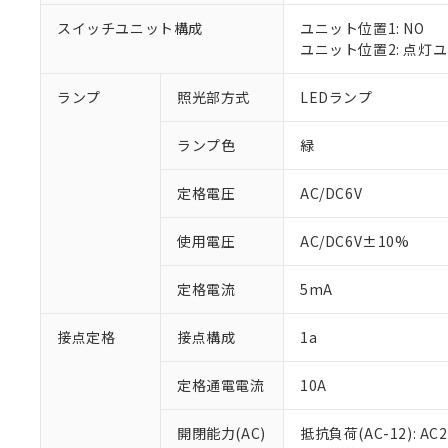
対応済み：EU
対応予定：EU R
スイッチユニット構成
ユニット位置1: NO
対応予定なし：EU
ユニット位置2: 点灯
調査・確認中：EU
ご利用条件
非該当品：ライセ
ランプ
照光部方式
LEDランプ
※1 中国RoHS
仕入先様の事情に
があります。
以下の条件をお読
「○」：最大均質
ランプ色
緑
「×」：最大均質
本サービスは
当社は、これ
*EU RoHS指令（10物
「－」：未確認で
鉛(Pb) 1000ppm以下、
定格電圧
AC/DC6V
くものです。
う）を輸出ま
記
説明
六価クロム(Cr(Ⅵ)) 1
当社制御機器
などの必要な
フタル酸ビス(2-エチルヘ
号
*中国RoHS10物質の基準値 
ル（DBP） 1000ppm
在庫状況およ
当社は規制貨
使用電圧
AC/DC6V±10%
Pb(鉛) :1000ppm、 Hg
但し、RoHS指令で産
のであり、閲
ます。
Cr(Ⅵ)(六価クロム) : 
フタル酸エステル類の４
○
一定数以
DBP(フタル酸ジブチル) :
い。
当社は貴社製
定格電流
5mA
DEHP(フタル酸ビス(2-エ
正式な納期状
置等に一切使
当社販売員に
※2 対応予定月
△
一定数に
当社は、貴社
接点定格
接点構成
1a
オムロン制御
また当社は、
※2 環境保護使
在庫状況およ
部品在庫の切り替
たしません。
－
在庫なし
す。
定格通電電流
10A
「ｅ」：有害物質
機器販売
マイパーツ機
「10」：通常の
ている必要が
味します。
開閉能力(AC)
抵抗負荷(AC-12): AC24
空
受注生産
お客様が当ウ