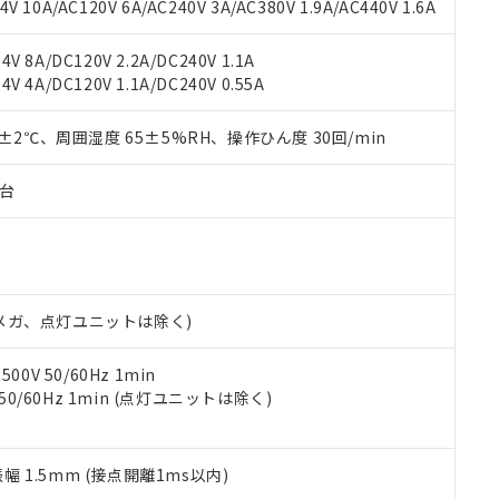
書ダウンロード
す。当社販売部門へお問い合わせください。
 10A/AC120V 6A/AC240V 3A/AC380V 1.9A/AC440V 1.6A
品・サービスに関するお客様との取引・商談に必要な範囲で利用す
合意する
キャンセル
書をダウンロードすることができます。
V 8A/DC120V 2.2A/DC240V 1.1A
利用者とは、
"個人情報の共同利用に関して"
の「1.共同利用者の
V 4A/DC120V 1.1A/DC240V 0.55A
します。
10物質）の非含有証明書
明書（当社基準）
0±2℃、周囲湿度 65±5%RH、操作ひん度 30回/min
日時点で非含有を証明するもので、過去に遡って非含有を証明するも
令のフタル酸エステル類４物質の対応では、対応完了までの期間は出
備考欄に対応日を記載しておりました。
子台
品への在庫切替を完了していることから、特段のことがない限り、20
す。
00Vメガ、点灯ユニットは除く)
0V 50/60Hz 1min
 50/60Hz 1min (点灯ユニットは除く)
振幅 1.5mm (接点開離1ms以内)