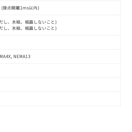
2
(接点開離1ms以内)
 (ただし、氷結、結露しないこと)
 (ただし、氷結、結露しないこと)
A4X, NEMA13