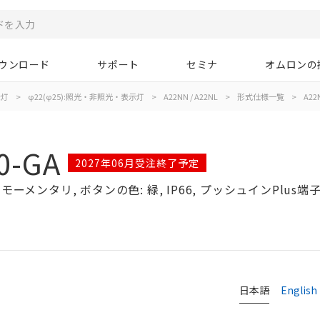
ウンロード
サポート
セミナ
オムロンの
示灯
>
φ22(φ25):照光・非照光・表示灯
>
A22NN / A22NL
>
形式仕様一覧
>
A22
0-GA
2027年06月受注終了予定
ーメンタリ, ボタンの色: 緑, IP66, プッシュインPlus端子台
日本語
English