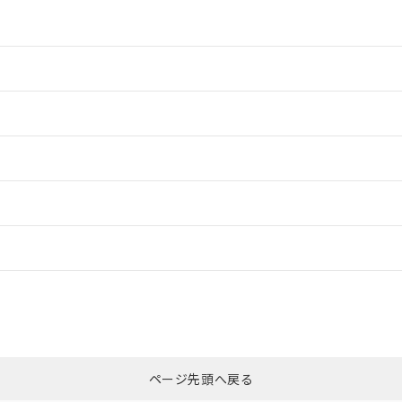
情報更新：2
情報更新：2
ードすることができます。
情報更新：
ログイン/会員登録
合状況については、「カスタマーサポートセンタ お客様相談室」または貴社
みください。
非含有証明書
※3
ページ先頭へ戻る
ダウンロードはこちら