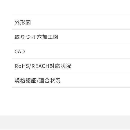
外形図
取りつけ穴加工図
CAD
ログイン/会員登録いただくと、CADデータをダウンロ
RoHS/REACH対応状況
規格認証/適合状況
EU RoHS
注意事項・凡例
A22NL-BPM-TGA-P100-GAについての規格認証/適
業員または販売店にお問い合わせください。
ダウンロードデータをご利用いただく前に、以下を必ずお読
対応状況
対応予定月
※1
※2
ソフトウェアの使用条件
対応済み