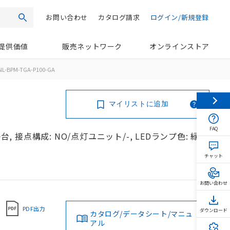
お問い合わせ
カタログ請求
ログイン/新規登録
検索
提供価値
販売ネットワーク
オンラインストア
NL-BPM-TGA-P100-GA
マイリストに追加
FAQ
, 接点構成: NO/点灯ユニット/-, LEDランプ色: 緑,
チャット
お問い合わせ
PDF出力
ダウンロード
カタログ/データシート/マニュ
アル