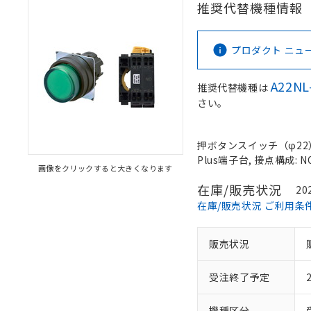
推奨代替機種情報
プロダクト ニュース 
A22NL
推奨代替機種は
さい。
押ボタンスイッチ（φ22）,
Plus端子台, 接点構成: N
画像をクリックすると大きくなります
在庫/販売状況
20
在庫/販売状況 ご利用条
販売状況
受注終了予定
機種区分