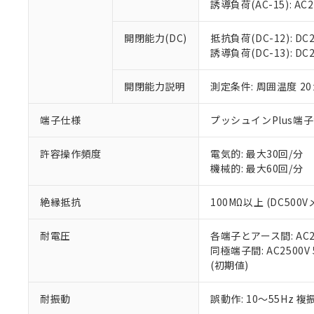
※3 非含有証明
「－」：未確認で
誘導負荷(AC-15): AC24V
白
が、当社の製
さい。
下記の非含有証明
開閉能力(DC)
抵抗負荷(DC-12): DC24
※当社の共同
誘導負荷(DC-13): DC24
いる法人を指
EU RoHS指令（
51物質の非含有証
開閉能力説明
測定条件: 周囲温度 2
※本証明書は発行
また、RoHS指
混在することから
端子仕様
プッシュインPlus端
既に当社にて対応
り割愛しておりま
許容操作頻度
電気的: 最大30回/分
機械的: 最大60回/分
絶縁抵抗
100MΩ以上 (DC5
耐電圧
各端子とアース間: AC250
同極端子間: AC2500V
(初期値)
耐振動
誤動作: 10～55Hz 複