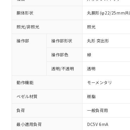
胴体形状
丸胴形(φ22/25mm共
照光/非照光
照光
操作部
操作部形状
丸形 突出形
操作部色
緑
透明/不透明
透明
動作機能
モーメンタリ
ベゼル材質
樹脂
負荷
一般負荷用
※1 対応状況
最小適用負荷
DC5V 6mA