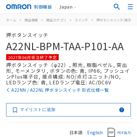
制御機器
Japan
ホーム
>
商品情報
>
商品カテゴリ
>
スイッチ
>
押ボタンスイッチ/表示灯
押ボタンスイッチ
A22NL-BPM-TAA-P101-AA
2027年06月受注終了予定
押ボタンスイッチ（φ22）, 照光, 樹脂ベゼル, 突出
形, モーメンタリ, ボタンの色: 青, IP66, プッシュイ
ンPlus端子台, 接点構成: NO/点灯ユニット/NO,
LEDランプ色: 青, LEDランプ電圧: AC/DC6V
A22NN / A22NL 押ボタンスイッチ 形式仕様一覧
マイリストに追加
日本語
English
PDF出力