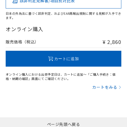
該非判定見解書/項目別対比表
X
O
O
O
日本の外為法に基づく該非判定、およびEAR再輸出規制に関する見解が入手でき
ます。
"対応済み"や非含有の記載がされた商品であっても、流通
在庫等で未対応品が混在する可能性があります。
オンライン購入
非含有品が必要な際は、弊社営業部門もしくは販売店へお
問い合わせください。
¥ 2,860
販売価格（税込）
この製品のRoHS/REACH対応状況ページへ
カートに追加
オンライン購入における出荷予定日は、カートに追加～「ご購入手続き：価
格・納期の確認」画面にてご確認ください。
カートをみる
ページ先頭へ戻る