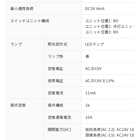
最小適用負荷
DC5V 6mA
スイッチユニット構成
ユニット位置1: NO
ユニット位置2: 点灯ユニット
※1 対応状況
ユニット位置3: NO
ランプ
照光部方式
LEDランプ
対応済み：EU RoHS指令（10物質）の
非含有に対応した製品が提供可能な商品で
ランプ色
青
す。
対応予定：EU RoHS指令（10物質）の非含
定格電圧
AC/DC6V
ご利用条件
有に対応した製品に切り替える予定のある
商品です。
使用電圧
AC/DC6V±10%
対応予定なし：EU RoHS指令（10物質）の
以下の条件をお読みいただき、同意のうえ
非含有に非対応の商品で、対応品を出す予
定格電流
11mA
ご利用ください。
定はありません。
調査・確認中：EU RoHS指令（10物質）の
接点定格
接点構成
2a
本サービスは、当社制御機器事業取扱
※1 中国RoHS○×表
非含有の対応状況を調査中または確認中の
商品の当社在庫状況および標準価格
定格通電電流
10A
商品です。
(税抜)を提供させていただくもので
「○」：最大均質材料含有率が中国RoHSの
非該当品：ライセンス料など無形物で、有
す。
開閉能力(AC)
抵抗負荷(AC-12): AC24V 10A/A
基準値以下であることを示します。
害物質有無と関係のない商品です。
当社制御機器事業取扱商品の中には、
誘導負荷(AC-15): AC24V 10A/AC
「×」：最大均質材料含有率が中国RoHSの
仕入先様の事情により、非含有部品として