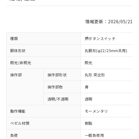
情報更新：2026/05/21
種類
押ボタンスイッチ
胴体形状
丸胴形(φ22/25mm共用)
照光/非照光
照光
操作部
操作部形状
丸形 突出形
操作部色
青
透明/不透明
透明
動作機能
モーメンタリ
ベゼル材質
樹脂
負荷
一般負荷用