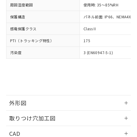
い合わせください。
お客様が当ウェブサイト上で当社にご
周囲湿度範囲
使用時: 35～85%RH
※3 非含有証明書ダウンロード
登録された部品リストについて、当社
保護構造
パネル前面: IP66、NEMA4X, N
および当社の共同利用者が、当社の製
下記の非含有証明書をダウンロードするこ
品・サービスに関するお客様との取
とができます。
感電保護クラス
Class II
合意する
キャンセル
引・商談に必要な範囲で利用すること
をご了承ください。
EU RoHS指令（10物質）の非含有証明書
PTI（トラッキング特性）
175
※当社の共同利用者とは、
"個人情報
51物質の非含有証明書（当社基準）
の共同利用に関して"
の「1.共同利
汚染度
3 (EN60947-5-1)
※本証明書は発行日時点で非含有を証明す
用者の範囲」に記載されている法人を
るもので、過去に遡って非含有を証明する
指します。
ものではありません。
また、RoHS指令のフタル酸エステル類４
物質の対応では、対応完了までの期間は出
荷製品に未対応品が混在することから備考
欄に対応日を記載しておりました。
既に当社にて対応品への在庫切替を完了
外形図
していることから、特段のことがない限
り、2022年1月12日より割愛しておりま
情報更新：2026/05/21
取りつけ穴加工図
す。
情報更新：2026/05/21
CAD