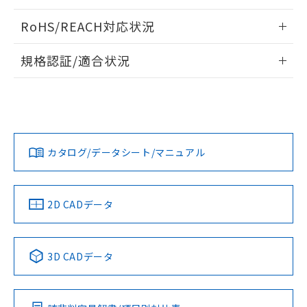
ログイン/会員登録いただくと、CADデータをダウンロー
RoHS/REACH対応状況
ドすることができます。
情報更新：2026/7/29
規格認証/適合状況
ログイン/会員登録
EU RoHS
注意事項・凡例
A22NL-BPM-TAA-P101-AAについての規格認証/適合状況に
ついては、「カスタマーサポートセンタ お客様相談室」また
は貴社担当オムロン営業員または販売店にお問い合わせくだ
対応状況
対応予定月
※1
※2
さい。
ダウンロードデータをご利用いただく前に、以下を必ずお読
みください。
カタログ/データシート/マニュアル
対応済み
ソフトウェアの使用条件
お問い合わせ
中国 RoHS
注意事項・凡例
2D CADデータ
中国 RoHS表
※1 ※2
3D CADデータ
Pb
Hg
Cd
Cr(VI)