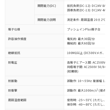
本サービスの対象外となる商品もある
基準値を超えていることを示します。
いたものが、含有品と判明した場合などや
当社は、これら貴社製品のうち、外国
ことをご了承ください。
開閉能力(DC)
抵抗負荷(DC-12): DC24V 8A/DC
「－」：未確認です。当社販売部門へお問
むを得ず変更することがあります。
為替および外国貿易法に定める商品
誘導負荷(DC-13): DC24V 4A/DC
在庫状況および標準価格照会結果は、
い合わせください。
（以下｢規制貨物等」という）を輸出
記載している更新日時点での社内デー
*EU RoHS指令（10物質）：
または国外への提供する場合は、日本
開閉能力説明
測定条件: 周囲温度 20±2℃、
記
タに基づき作成されるものであり、閲
説明
鉛(Pb) 1000ppm以下、 水銀(Hg) 1000ppm以下、 カド
*中国RoHS10物質の基準値 (GB/T26572)：
国政府の輸出許可(または役務取引許
号
覧された時点での実際の在庫および標
ミウム(Cd) 100ppm以下、
Pb(鉛) :1000ppm、 Hg(水銀) : 1000ppm、 Cd(カドミウ
端子仕様
プッシュインPlus端子台
可)を取得するなどの必要な手続きを
六価クロム(Cr(Ⅵ)) 1000ppm以下、ポリ臭化ビフェニル
ム) : 100ppm、
準価格とは異なる場合があることをご
類(PBB) 1000ppm以下、ポリ臭化ジフェニルエーテル類
Cr(Ⅵ)(六価クロム) : 1000ppm、 PBBs(ポリ臭化ビフェ
とります。
了承ください。
(PBDE) 1000ppm以下、フタル酸ビス(2-エチルヘキシ
○
一定数以上の在庫あり
ニル類) : 1000ppm、 PBDEs(ポリ臭化ジフェニルエーテ
許容操作頻度
電気的: 最大30回/分
当社は規制貨物を破棄する場合は、完
ル) (DEHP)(別名：DOP) 1000ppm以下、フタル酸ブチ
正式な納期状況および標準価格はお客
ル類) : 1000ppm、
機械的: 最大60回/分
ルベンジル（BBP） 1000ppm以下、フタル酸ジブチル
全に破砕するなど、違法に輸出されな
DBP(フタル酸ジブチル) : 1000ppm、 DIBP(フタル酸ジ
様のお取引先、またはお客様担当のオ
（DBP） 1000ppm以下、フタル酸ジイソブチル
イソブチル) : 1000ppm、 BBP(フタル酸ブチルベンジ
△
一定数には満たないが在庫あり
いよう必要な手段を講じます。
ムロン制御機器販売店・当社販売員に
(DIBP) 1000ppm以下
ル) : 1000ppm、
絶縁抵抗
100MΩ以上 (DC500Vメガ、
当社は貴社製品を、核兵器、ミサイ
但し、RoHS指令で産業用監視および制御機器に対する
DEHP(フタル酸ビス(2-エチルヘキシル)) : 1000ppm
ご相談ください。
適用除外項目は除く。
ル、化学兵器、生物兵器またはその他
－
在庫なし(最新の在庫状況につ
オムロン制御機器販売店や当社販売拠
耐電圧
各端子とアース間: AC2500V 50/
フタル酸エステル類の４物質については閾値を超える意
武器並びにこれらの製造装置等に一切
いては、お客様のお取引先、ま
図的な使用がないことを確認しています。
同極端子間: AC2500V 50/60
点は「
販売ネットワーク
」をご確認
※2 環境保護使用期限
使用いたしません。
(初期値)
たはお客様担当のオムロン制御
ください。
当社は、貴社製品を第三者に販売する
機器販売店・当社販売員にご確
在庫状況および標準価格結果を当社の
※2 対応予定月
「ｅ」：有害物質（10物質）のすべてが基
耐振動
誤動作: 10～55Hz 複振幅 1.
場合は、上記1、2および3の内容を当
認ください)
事前の承諾なく第三者に漏洩または開
準値以下であることを示します。
該第三者に通知します。また当社は、
示しないようお願いします。
2
耐衝撃
誤動作: 最大1000m/s
(接点開
部品在庫の切り替え状況などにより、予定
「10」：通常の使用状況下において有害物
販売先および販売に係わる関係者が違
マイパーツ機能（部品リスト作成サー
空
受注生産機種、また在庫状況の
月が前後することがあります。
質が外部に漏えいし、環境に深刻な影響を
法に輸出するおそれがある場合は、取
ビス）をご利用いただくには、I-Web
白
情報を公開していない機種
周囲温度範囲
使用時: -25～55℃ (ただし
及ぼさない年数を意味します。
り引きをいたしません。
メンバーズにご登録されている必要が
保存時: -40～80℃ (ただし
「－」：未確認です。当社販売部門へお問
あります。