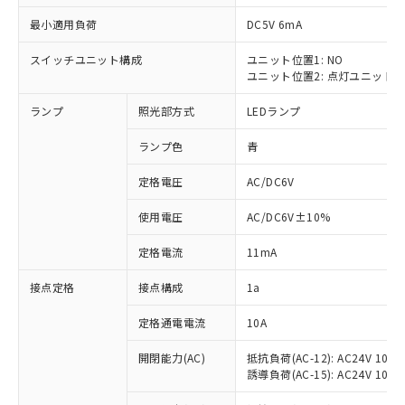
最小適用負荷
DC5V 6mA
スイッチユニット構成
ユニット位置1: NO
ユニット位置2: 点灯ユニット
※1 対応状況
ランプ
照光部方式
LEDランプ
対応済み：EU RoHS指令（10物質）の
非含有に対応した製品が提供可能な商品で
ランプ色
青
す。
対応予定：EU RoHS指令（10物質）の非含
定格電圧
AC/DC6V
ご利用条件
有に対応した製品に切り替える予定のある
使用電圧
AC/DC6V±10%
商品です。
対応予定なし：EU RoHS指令（10物質）の
以下の条件をお読みいただき、同意のうえ
定格電流
11mA
非含有に非対応の商品で、対応品を出す予
ご利用ください。
定はありません。
接点定格
接点構成
1a
調査・確認中：EU RoHS指令（10物質）の
本サービスは、当社制御機器事業取扱
※1 中国RoHS○×表
非含有の対応状況を調査中または確認中の
商品の当社在庫状況および標準価格
定格通電電流
10A
商品です。
(税抜)を提供させていただくもので
「○」：最大均質材料含有率が中国RoHSの
非該当品：ライセンス料など無形物で、有
開閉能力(AC)
抵抗負荷(AC-12): AC24V 10A/A
す。
基準値以下であることを示します。
害物質有無と関係のない商品です。
誘導負荷(AC-15): AC24V 10A/AC
当社制御機器事業取扱商品の中には、
「×」：最大均質材料含有率が中国RoHSの
仕入先様の事情により、非含有部品として
本サービスの対象外となる商品もある