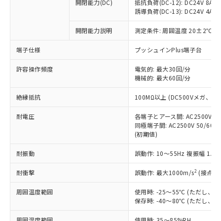
基準値を超えていることを示します。
いたものが、含有品と判明した場合などや
開閉能力(DC)
抵抗負荷(DC-12): DC24V 8A/DC
当社は、これら貴社製品のうち、外国
ことをご了承ください。
「－」：未確認です。当社販売部門へお問
誘導負荷(DC-13): DC24V 4A/DC
むを得ず変更することがあります。
為替および外国貿易法に定める商品
在庫状況および標準価格照会結果は、
い合わせください。
（以下｢規制貨物等」という）を輸出
記載している更新日時点での社内デー
開閉能力説明
測定条件: 周囲温度 20±2℃、
*EU RoHS指令（10物質）：
または国外への提供する場合は、日本
記
タに基づき作成されるものであり、閲
説明
鉛(Pb) 1000ppm以下、 水銀(Hg) 1000ppm以下、 カド
*中国RoHS10物質の基準値 (GB/T26572)：
国政府の輸出許可(または役務取引許
号
覧された時点での実際の在庫および標
ミウム(Cd) 100ppm以下、
Pb(鉛) :1000ppm、 Hg(水銀) : 1000ppm、 Cd(カドミウ
端子仕様
プッシュインPlus端子台
可)を取得するなどの必要な手続きを
六価クロム(Cr(Ⅵ)) 1000ppm以下、ポリ臭化ビフェニル
ム) : 100ppm、
準価格とは異なる場合があることをご
類(PBB) 1000ppm以下、ポリ臭化ジフェニルエーテル類
Cr(Ⅵ)(六価クロム) : 1000ppm、 PBBs(ポリ臭化ビフェ
とります。
了承ください。
許容操作頻度
電気的: 最大30回/分
(PBDE) 1000ppm以下、フタル酸ビス(2-エチルヘキシ
○
一定数以上の在庫あり
ニル類) : 1000ppm、 PBDEs(ポリ臭化ジフェニルエーテ
当社は規制貨物を破棄する場合は、完
ル) (DEHP)(別名：DOP) 1000ppm以下、フタル酸ブチ
機械的: 最大60回/分
正式な納期状況および標準価格はお客
ル類) : 1000ppm、
ルベンジル（BBP） 1000ppm以下、フタル酸ジブチル
全に破砕するなど、違法に輸出されな
DBP(フタル酸ジブチル) : 1000ppm、 DIBP(フタル酸ジ
様のお取引先、またはお客様担当のオ
（DBP） 1000ppm以下、フタル酸ジイソブチル
イソブチル) : 1000ppm、 BBP(フタル酸ブチルベンジ
△
一定数には満たないが在庫あり
いよう必要な手段を講じます。
絶縁抵抗
100MΩ以上 (DC500Vメガ、
ムロン制御機器販売店・当社販売員に
(DIBP) 1000ppm以下
ル) : 1000ppm、
当社は貴社製品を、核兵器、ミサイ
但し、RoHS指令で産業用監視および制御機器に対する
DEHP(フタル酸ビス(2-エチルヘキシル)) : 1000ppm
ご相談ください。
適用除外項目は除く。
耐電圧
各端子とアース間: AC2500V 50/
ル、化学兵器、生物兵器またはその他
－
在庫なし(最新の在庫状況につ
オムロン制御機器販売店や当社販売拠
フタル酸エステル類の４物質については閾値を超える意
同極端子間: AC2500V 50/60
武器並びにこれらの製造装置等に一切
いては、お客様のお取引先、ま
図的な使用がないことを確認しています。
点は「
販売ネットワーク
」をご確認
(初期値)
※2 環境保護使用期限
使用いたしません。
たはお客様担当のオムロン制御
ください。
当社は、貴社製品を第三者に販売する
機器販売店・当社販売員にご確
在庫状況および標準価格結果を当社の
耐振動
誤動作: 10～55Hz 複振幅 1.
※2 対応予定月
「ｅ」：有害物質（10物質）のすべてが基
場合は、上記1、2および3の内容を当
認ください)
事前の承諾なく第三者に漏洩または開
準値以下であることを示します。
該第三者に通知します。また当社は、
示しないようお願いします。
2
耐衝撃
誤動作: 最大1000m/s
(接点開
部品在庫の切り替え状況などにより、予定
「10」：通常の使用状況下において有害物
販売先および販売に係わる関係者が違
マイパーツ機能（部品リスト作成サー
空
受注生産機種、また在庫状況の
月が前後することがあります。
質が外部に漏えいし、環境に深刻な影響を
法に輸出するおそれがある場合は、取
周囲温度範囲
使用時: -25～55℃ (ただし
ビス）をご利用いただくには、I-Web
白
情報を公開していない機種
及ぼさない年数を意味します。
り引きをいたしません。
保存時: -40～80℃ (ただし
メンバーズにご登録されている必要が
「－」：未確認です。当社販売部門へお問
あります。
い合わせください。
周囲湿度範囲
使用時: 35～85%RH