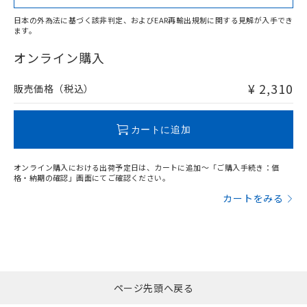
日本の外為法に基づく該非判定、およびEAR再輸出規制に関する見解が入手でき
ます。
"対応済み"や非含有の記載がされた商品であっても、流通
在庫等で未対応品が混在する可能性があります。
オンライン購入
非含有品が必要な際は、弊社営業部門もしくは販売店へお
問い合わせください。
¥ 2,310
販売価格（税込）
この製品のRoHS/REACH対応状況ページへ
カートに追加
オンライン購入における出荷予定日は、カートに追加～「ご購入手続き：価
格・納期の確認」画面にてご確認ください。
カートをみる
ページ先頭へ戻る