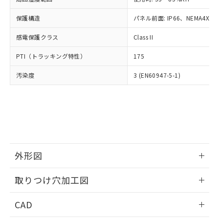
お客様が当ウェブサイト上で当社にご
※3 非含有証明書ダウンロード
登録された部品リストについて、当社
保護構造
パネル前面: IP66、NEMA4X, N
および当社の共同利用者が、当社の製
下記の非含有証明書をダウンロードするこ
品・サービスに関するお客様との取
感電保護クラス
Class II
とができます。
合意する
キャンセル
引・商談に必要な範囲で利用すること
をご了承ください。
PTI（トラッキング特性）
175
EU RoHS指令（10物質）の非含有証明書
※当社の共同利用者とは、
"個人情報
51物質の非含有証明書（当社基準）
の共同利用に関して"
の「1.共同利
汚染度
3 (EN60947-5-1)
※本証明書は発行日時点で非含有を証明す
用者の範囲」に記載されている法人を
るもので、過去に遡って非含有を証明する
指します。
ものではありません。
また、RoHS指令のフタル酸エステル類４
物質の対応では、対応完了までの期間は出
荷製品に未対応品が混在することから備考
欄に対応日を記載しておりました。
既に当社にて対応品への在庫切替を完了
外形図
していることから、特段のことがない限
情報更新：2026/05/21
り、2022年1月12日より割愛しておりま
取りつけ穴加工図
す。
情報更新：2026/05/21
CAD