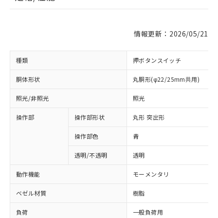
情報更新：2026/05/21
種類
押ボタンスイッチ
胴体形状
丸胴形(φ22/25mm共用)
照光/非照光
照光
操作部
操作部形状
丸形 突出形
操作部色
青
透明/不透明
透明
動作機能
モーメンタリ
ベゼル材質
樹脂
負荷
一般負荷用