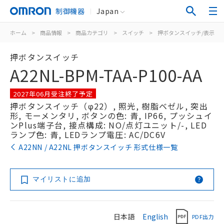
制御機器
Japan
ホーム
>
商品情報
>
商品カテゴリ
>
スイッチ
>
押ボタンスイッチ/表示灯
押ボタンスイッチ
A22NL-BPM-TAA-P100-AA
2027年06月受注終了予定
押ボタンスイッチ（φ22）, 照光, 樹脂ベゼル, 突出
形, モーメンタリ, ボタンの色: 青, IP66, プッシュイ
ンPlus端子台, 接点構成: NO/点灯ユニット/-, LED
ランプ色: 青, LEDランプ電圧: AC/DC6V
A22NN / A22NL 押ボタンスイッチ 形式仕様一覧
マイリストに追加
日本語
English
PDF出力