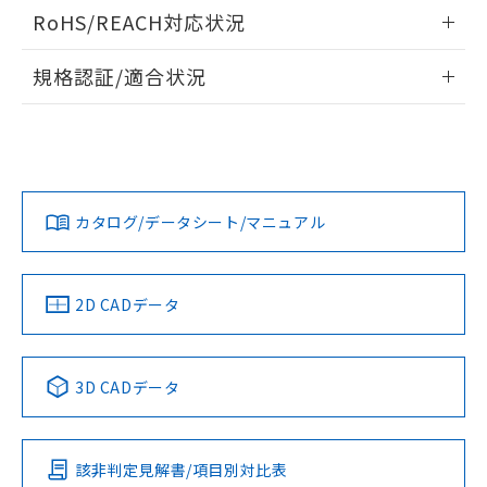
ログイン/会員登録いただくと、CADデータをダウンロー
RoHS/REACH対応状況
ドすることができます。
情報更新：2026/7/29
規格認証/適合状況
ログイン/会員登録
EU RoHS
注意事項・凡例
A22NL-BPM-TAA-P100-AAについての規格認証/適合状況に
ついては、「カスタマーサポートセンタ お客様相談室」また
は貴社担当オムロン営業員または販売店にお問い合わせくだ
対応状況
対応予定月
※1
※2
さい。
ダウンロードデータをご利用いただく前に、以下を必ずお読
みください。
カタログ/データシート/マニュアル
対応済み
ソフトウェアの使用条件
お問い合わせ
中国 RoHS
注意事項・凡例
2D CADデータ
中国 RoHS表
※1 ※2
3D CADデータ
Pb
Hg
Cd
Cr(VI)
該非判定見解書/項目別対比表
X
O
O
O