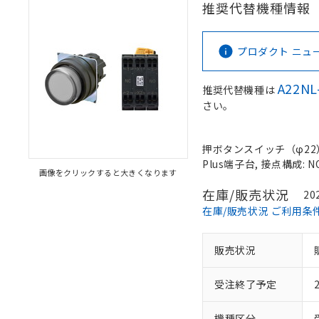
推奨代替機種情報
プロダクト ニュース 
A22NL
推奨代替機種は
さい。
押ボタンスイッチ（φ22）,
Plus端子台, 接点構成: N
画像をクリックすると大きくなります
在庫/販売状況
20
在庫/販売状況 ご利用条
販売状況
受注終了予定
機種区分