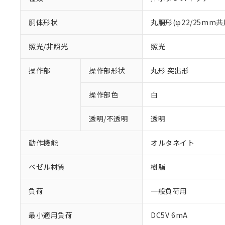
胴体形状
丸胴形(φ22/25mm共
照光/非照光
照光
操作部
操作部形状
丸形 突出形
操作部色
白
透明/不透明
透明
動作機能
オルタネイト
ベゼル材質
樹脂
負荷
一般負荷用
最小適用負荷
DC5V 6mA