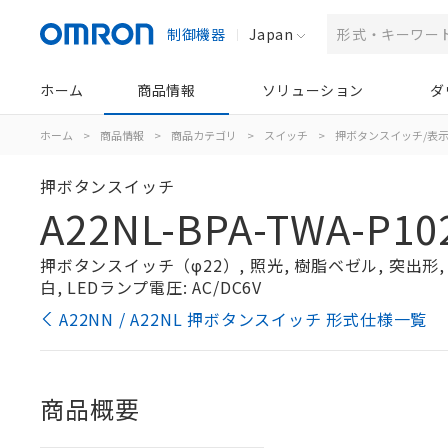
制御機器
Japan
ホーム
商品情報
ソリューション
ダ
ホーム
>
商品情報
>
商品カテゴリ
>
スイッチ
>
押ボタンスイッチ/表
押ボタンスイッチ
A22NL-BPA-TWA-P10
押ボタンスイッチ（φ22）, 照光, 樹脂ベゼル, 突出形, オ
白, LEDランプ電圧: AC/DC6V
A22NN / A22NL 押ボタンスイッチ 形式仕様一覧
商品概要