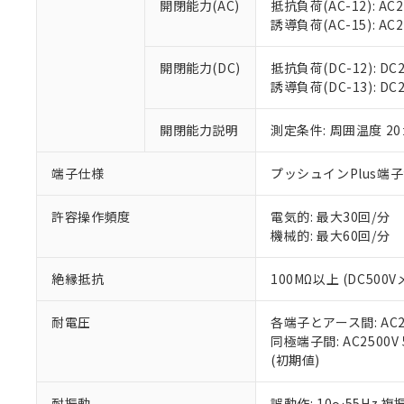
開閉能力(AC)
抵抗負荷(AC-12): AC24
オムロン制御
また当社は、
※2 環境保護使
誘導負荷(AC-15): AC24V
在庫状況およ
部品在庫の切り替
たしません。
－
在庫なし
す。
「ｅ」：有害物質
機器販売
開閉能力(DC)
抵抗負荷(DC-12): DC24
マイパーツ機
「10」：通常の
誘導負荷(DC-13): DC24
ている必要が
味します。
空
受注生産
お客様が当ウ
※3 非含有証明
「－」：未確認で
白
が、当社の製
開閉能力説明
測定条件: 周囲温度 2
さい。
下記の非含有証明
※当社の共同
端子仕様
プッシュインPlus端
いる法人を指
EU RoHS指令（
51物質の非含有証
許容操作頻度
電気的: 最大30回/分
※本証明書は発行
機械的: 最大60回/分
また、RoHS指
混在することから
絶縁抵抗
100MΩ以上 (DC5
既に当社にて対応
り割愛しておりま
耐電圧
各端子とアース間: AC250
同極端子間: AC2500V
(初期値)
耐振動
誤動作: 10～55Hz 複