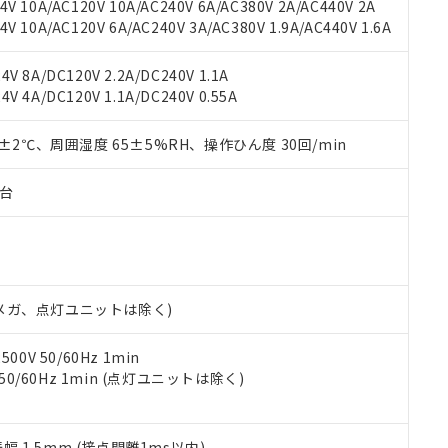
V 10A/AC120V 10A/AC240V 6A/AC380V 2A/AC440V 2A
機器販売店や当社販売拠点は「
販売ネットワーク
」をご確認くだ
販売先および販売に係わる関係者が違法に輸出するおそれがある場
用期限
 10A/AC120V 6A/AC240V 3A/AC380V 1.9A/AC440V 1.6A
び標準価格結果を当社の事前の承諾なく第三者に漏洩または開示し
え状況などにより、予定月が前後することがあります。
(最新の在庫状況については、お客様のお取引先、またはお客様担当
（10物質）のすべてが基準値以下であることを示します。
店・当社販売員にご確認ください)
V 8A/DC120V 2.2A/DC240V 1.1A
能（部品リスト作成サービス）をご利用いただくには、I-Webメン
使用状況下において有害物質が外部に漏えいし、環境に深刻な影響を
V 4A/DC120V 1.1A/DC240V 0.55A
あります。
機種、また在庫状況の情報を公開していない機種
ェブサイト上で当社にご登録された部品リストについて、当社およ
書ダウンロード
す。当社販売部門へお問い合わせください。
品・サービスに関するお客様との取引・商談に必要な範囲で利用す
0±2℃、周囲湿度 65±5%RH、操作ひん度 30回/min
合意する
キャンセル
書をダウンロードすることができます。
利用者とは、
"個人情報の共同利用に関して"
の「1.共同利用者の
子台
します。
10物質）の非含有証明書
明書（当社基準）
日時点で非含有を証明するもので、過去に遡って非含有を証明するも
令のフタル酸エステル類４物質の対応では、対応完了までの期間は出
備考欄に対応日を記載しておりました。
00Vメガ、点灯ユニットは除く)
品への在庫切替を完了していることから、特段のことがない限り、20
す。
0V 50/60Hz 1min
 50/60Hz 1min (点灯ユニットは除く)
振幅 1.5mm (接点開離1ms以内)