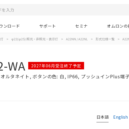
ウンロード
サポート
セミナ
オムロンの
示灯
>
φ22(φ25):照光・非照光・表示灯
>
A22NN / A22NL
>
形式仕様一覧
>
A22
2-WA
2027年06月受注終了予定
ルタネイト, ボタンの色: 白, IP66, プッシュインPlus端子
日本語
English