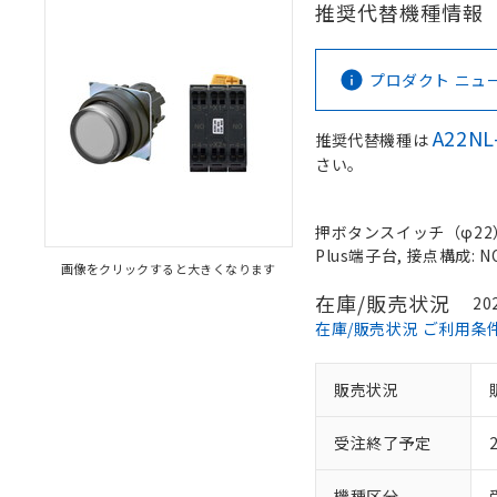
推奨代替機種情報
プロダクト ニュース 
A22NL
推奨代替機種は
さい。
押ボタンスイッチ（φ22）,
Plus端子台, 接点構成: N
画像をクリックすると大きくなります
在庫/販売状況
20
在庫/販売状況 ご利用条
販売状況
受注終了予定
機種区分