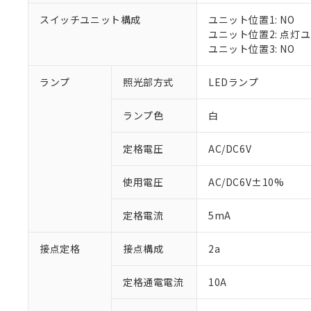
対応済み：EU
スイッチユニット構成
ユニット位置1: NO
対応予定：EU R
ユニット位置2: 点灯
対応予定なし：EU
ユニット位置3: NO
調査・確認中：EU
ご利用条件
非該当品：ライセ
※1 中国RoHS
ランプ
照光部方式
LEDランプ
仕入先様の事情に
があります。
以下の条件をお読
「○」：最大均質
ランプ色
白
「×」：最大均質
本サービスは
当社は、これ
*EU RoHS指令（10物
「－」：未確認で
鉛(Pb) 1000ppm以下、
くものです。
う）を輸出ま
定格電圧
AC/DC6V
記
説明
六価クロム(Cr(Ⅵ)) 1
当社制御機器
などの必要な
フタル酸ビス(2-エチルヘ
号
*中国RoHS10物質の基準値 
ル（DBP） 1000ppm
在庫状況およ
当社は規制貨
Pb(鉛) :1000ppm、 Hg
但し、RoHS指令で産
使用電圧
AC/DC6V±10%
のであり、閲
ます。
Cr(Ⅵ)(六価クロム) : 
フタル酸エステル類の４
○
一定数以
DBP(フタル酸ジブチル) :
い。
当社は貴社製
DEHP(フタル酸ビス(2-エ
正式な納期状
定格電流
5mA
置等に一切使
当社販売員に
※2 対応予定月
△
一定数に
当社は、貴社
オムロン制御
また当社は、
※2 環境保護使
接点定格
接点構成
2a
在庫状況およ
部品在庫の切り替
たしません。
－
在庫なし
す。
「ｅ」：有害物質
機器販売
定格通電電流
10A
マイパーツ機
「10」：通常の
ている必要が
味します。