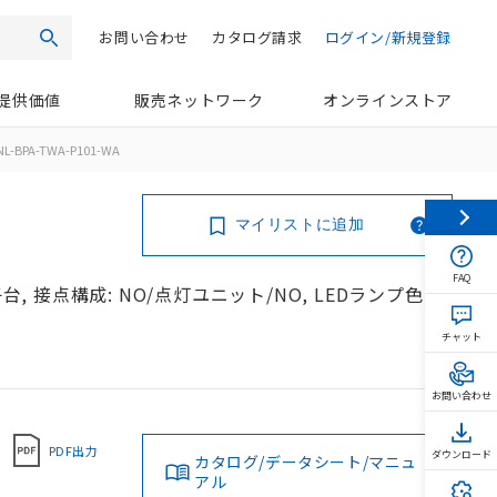
お問い合わせ
カタログ請求
ログイン/新規登録
検索
提供価値
販売ネットワーク
オンラインストア
NL-BPA-TWA-P101-WA
マイリストに追加
FAQ
台, 接点構成: NO/点灯ユニット/NO, LEDランプ色:
チャット
お問い合わせ
PDF出力
ダウンロード
カタログ/データシート/マニュ
アル