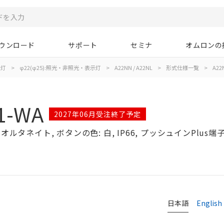
ウンロード
サポート
セミナ
オムロンの
示灯
>
φ22(φ25):照光・非照光・表示灯
>
A22NN / A22NL
>
形式仕様一覧
>
A22
1-WA
2027年06月受注終了予定
ルタネイト, ボタンの色: 白, IP66, プッシュインPlus端子
日本語
English