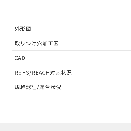
外形図
取りつけ穴加工図
CAD
ログイン/会員登録いただくと、CADデータをダウンロ
RoHS/REACH対応状況
規格認証/適合状況
EU RoHS
注意事項・凡例
A22NL-BPA-TWA-P101-WAについての規格認証/適
業員または販売店にお問い合わせください。
ダウンロードデータをご利用いただく前に、以下を必ずお読
対応状況
対応予定月
※1
※2
ソフトウェアの使用条件
対応済み