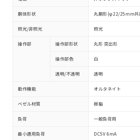
胴体形状
丸胴形(φ22/25mm共
照光/非照光
照光
操作部
操作部形状
丸形 突出形
操作部色
白
透明/不透明
透明
動作機能
オルタネイト
ベゼル材質
樹脂
負荷
一般負荷用
※1 対応状況
最小適用負荷
DC5V 6mA