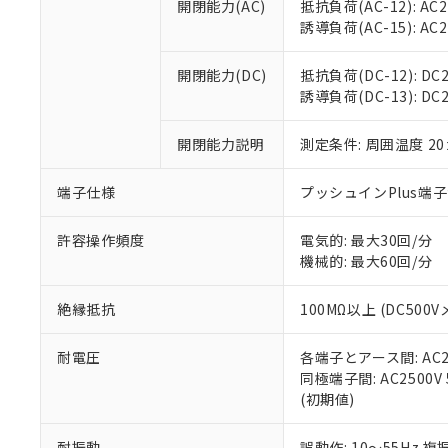
空
受注生産
開閉能力(AC)
抵抗負荷(AC-12): AC24
お客様が当ウ
※3 非含有証明
「－」：未確認で
白
誘導負荷(AC-15): AC24V
が、当社の製
さい。
下記の非含有証明
※当社の共同
開閉能力(DC)
抵抗負荷(DC-12): DC24
いる法人を指
EU RoHS指令（
誘導負荷(DC-13): DC24
51物質の非含有証
※本証明書は発行
開閉能力説明
測定条件: 周囲温度 2
また、RoHS指
混在することから
端子仕様
プッシュインPlus端
既に当社にて対応
り割愛しておりま
許容操作頻度
電気的: 最大30回/分
機械的: 最大60回/分
絶縁抵抗
100MΩ以上 (DC5
耐電圧
各端子とアース間: AC250
同極端子間: AC2500V
(初期値)
耐振動
誤動作: 10～55Hz 複