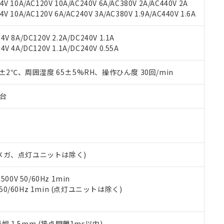
機種、また在庫状況の情報を公開していない機種
V 10A/AC120V 10A/AC240V 6A/AC380V 2A/AC440V 2A
ェブサイト上で当社にご登録された部品リストについて、当社およ
書ダウンロード
す。当社販売部門へお問い合わせください。
 10A/AC120V 6A/AC240V 3A/AC380V 1.9A/AC440V 1.6A
品・サービスに関するお客様との取引・商談に必要な範囲で利用す
合意する
キャンセル
書をダウンロードすることができます。
利用者とは、
"個人情報の共同利用に関して"
の「1.共同利用者の
V 8A/DC120V 2.2A/DC240V 1.1A
します。
10物質）の非含有証明書
V 4A/DC120V 1.1A/DC240V 0.55A
明書（当社基準）
日時点で非含有を証明するもので、過去に遡って非含有を証明するも
0±2℃、周囲湿度 65±5%RH、操作ひん度 30回/min
令のフタル酸エステル類４物質の対応では、対応完了までの期間は出
備考欄に対応日を記載しておりました。
子台
品への在庫切替を完了していることから、特段のことがない限り、20
す。
00Vメガ、点灯ユニットは除く)
0V 50/60Hz 1min
 50/60Hz 1min (点灯ユニットは除く)
振幅 1.5mm (接点開離1ms以内)