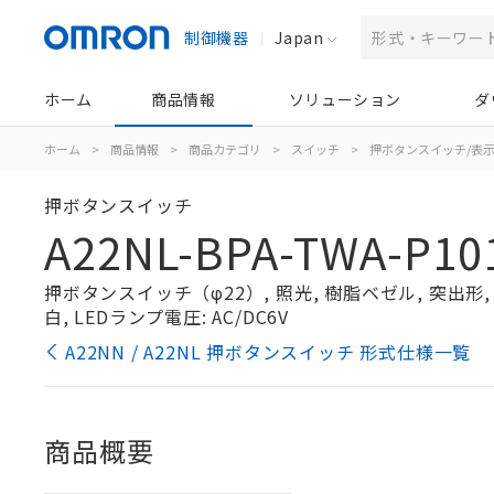
制御機器
Japan
ホーム
商品情報
ソリューション
ダ
ホーム
>
商品情報
>
商品カテゴリ
>
スイッチ
>
押ボタンスイッチ/表
押ボタンスイッチ
A22NL-BPA-TWA-P10
押ボタンスイッチ（φ22）, 照光, 樹脂ベゼル, 突出形, オ
白, LEDランプ電圧: AC/DC6V
A22NN / A22NL 押ボタンスイッチ 形式仕様一覧
商品概要