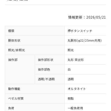
情報更新：2026/05/21
種類
押ボタンスイッチ
胴体形状
丸胴形(φ22/25mm共用)
照光/非照光
照光
操作部
操作部形状
丸形 突出形
操作部色
白
透明/不透明
透明
動作機能
オルタネイト
ベゼル材質
樹脂
負荷
一般負荷用