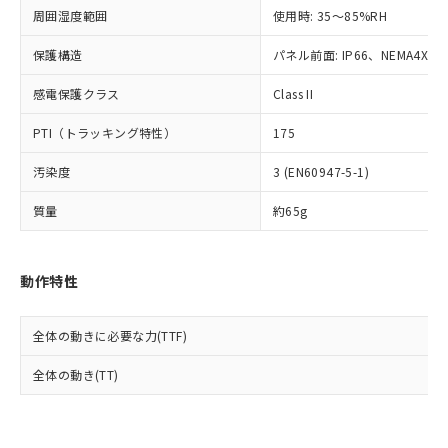
準値以下であることを示します。
該第三者に通知します。また当社は、
示しないようお願いします。
周囲湿度範囲
使用時: 35～85%RH
部品在庫の切り替え状況などにより、予定
「10」：通常の使用状況下において有害物
販売先および販売に係わる関係者が違
マイパーツ機能（部品リスト作成サー
空
受注生産機種、また在庫状況の
月が前後することがあります。
質が外部に漏えいし、環境に深刻な影響を
法に輸出するおそれがある場合は、取
ビス）をご利用いただくには、I-Web
保護構造
パネル前面: IP66、NEMA4X, N
白
情報を公開していない機種
及ぼさない年数を意味します。
り引きをいたしません。
メンバーズにご登録されている必要が
「－」：未確認です。当社販売部門へお問
感電保護クラス
Class II
あります。
い合わせください。
お客様が当ウェブサイト上で当社にご
※3 非含有証明書ダウンロード
PTI（トラッキング特性）
175
登録された部品リストについて、当社
および当社の共同利用者が、当社の製
下記の非含有証明書をダウンロードするこ
汚染度
3 (EN60947-5-1)
品・サービスに関するお客様との取
とができます。
合意する
キャンセル
引・商談に必要な範囲で利用すること
質量
約65g
をご了承ください。
EU RoHS指令（10物質）の非含有証明書
※当社の共同利用者とは、
"個人情報
51物質の非含有証明書（当社基準）
の共同利用に関して"
の「1.共同利
※本証明書は発行日時点で非含有を証明す
動作特性
用者の範囲」に記載されている法人を
るもので、過去に遡って非含有を証明する
指します。
ものではありません。
全体の動きに必要な力(TTF)
また、RoHS指令のフタル酸エステル類４
物質の対応では、対応完了までの期間は出
全体の動き(TT)
荷製品に未対応品が混在することから備考
欄に対応日を記載しておりました。
既に当社にて対応品への在庫切替を完了
していることから、特段のことがない限