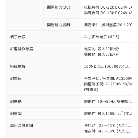
※1 中国RoHS○×表
非含有の対応状況を調査中または確認中の
商品の当社在庫状況および標準価格
開閉能力(DC)
抵抗負荷(DC-12): DC24V 8A/DC
商品です。
(税抜)を提供させていただくもので
誘導負荷(DC-13): DC24V 4A/DC
「○」：最大均質材料含有率が中国RoHSの
非該当品：ライセンス料など無形物で、有
す。
基準値以下であることを示します。
害物質有無と関係のない商品です。
開閉能力説明
測定条件: 周囲温度 20±2℃、
当社制御機器事業取扱商品の中には、
「×」：最大均質材料含有率が中国RoHSの
仕入先様の事情により、非含有部品として
本サービスの対象外となる商品もある
基準値を超えていることを示します。
いたものが、含有品と判明した場合などや
当社は、これら貴社製品のうち、外国
端子仕様
ねじ締め端子 (M3.5)
ことをご了承ください。
「－」：未確認です。当社販売部門へお問
むを得ず変更することがあります。
為替および外国貿易法に定める商品
在庫状況および標準価格照会結果は、
い合わせください。
許容操作頻度
電気的: 最大30回/分
（以下｢規制貨物等」という）を輸出
記載している更新日時点での社内デー
機械的: 最大60回/分
*EU RoHS指令（10物質）：
または国外への提供する場合は、日本
記
タに基づき作成されるものであり、閲
説明
鉛(Pb) 1000ppm以下、 水銀(Hg) 1000ppm以下、 カド
*中国RoHS10物質の基準値 (GB/T26572)：
国政府の輸出許可(または役務取引許
号
覧された時点での実際の在庫および標
ミウム(Cd) 100ppm以下、
Pb(鉛) :1000ppm、 Hg(水銀) : 1000ppm、 Cd(カドミウ
絶縁抵抗
100MΩ以上 (DC500Vメガ、
可)を取得するなどの必要な手続きを
六価クロム(Cr(Ⅵ)) 1000ppm以下、ポリ臭化ビフェニル
ム) : 100ppm、
準価格とは異なる場合があることをご
類(PBB) 1000ppm以下、ポリ臭化ジフェニルエーテル類
Cr(Ⅵ)(六価クロム) : 1000ppm、 PBBs(ポリ臭化ビフェ
とります。
了承ください。
(PBDE) 1000ppm以下、フタル酸ビス(2-エチルヘキシ
耐電圧
各端子とアース間: AC2500V 50/
○
一定数以上の在庫あり
ニル類) : 1000ppm、 PBDEs(ポリ臭化ジフェニルエーテ
当社は規制貨物を破棄する場合は、完
ル) (DEHP)(別名：DOP) 1000ppm以下、フタル酸ブチ
正式な納期状況および標準価格はお客
ル類) : 1000ppm、
同極端子間: AC2500V 50/60
ルベンジル（BBP） 1000ppm以下、フタル酸ジブチル
全に破砕するなど、違法に輸出されな
DBP(フタル酸ジブチル) : 1000ppm、 DIBP(フタル酸ジ
(初期値)
様のお取引先、またはお客様担当のオ
（DBP） 1000ppm以下、フタル酸ジイソブチル
イソブチル) : 1000ppm、 BBP(フタル酸ブチルベンジ
△
一定数には満たないが在庫あり
いよう必要な手段を講じます。
ムロン制御機器販売店・当社販売員に
(DIBP) 1000ppm以下
ル) : 1000ppm、
当社は貴社製品を、核兵器、ミサイ
但し、RoHS指令で産業用監視および制御機器に対する
耐振動
誤動作: 10～55Hz 複振幅 1.
DEHP(フタル酸ビス(2-エチルヘキシル)) : 1000ppm
ご相談ください。
適用除外項目は除く。
ル、化学兵器、生物兵器またはその他
－
在庫なし(最新の在庫状況につ
オムロン制御機器販売店や当社販売拠
フタル酸エステル類の４物質については閾値を超える意
2
耐衝撃
誤動作: 最大1000m/s
(接点開
武器並びにこれらの製造装置等に一切
いては、お客様のお取引先、ま
図的な使用がないことを確認しています。
点は「
販売ネットワーク
」をご確認
※2 環境保護使用期限
使用いたしません。
たはお客様担当のオムロン制御
ください。
周囲温度範囲
使用時: -25～55℃ (ただし
当社は、貴社製品を第三者に販売する
機器販売店・当社販売員にご確
在庫状況および標準価格結果を当社の
保存時: -40～80℃ (ただし
※2 対応予定月
「ｅ」：有害物質（10物質）のすべてが基
場合は、上記1、2および3の内容を当
認ください)
事前の承諾なく第三者に漏洩または開