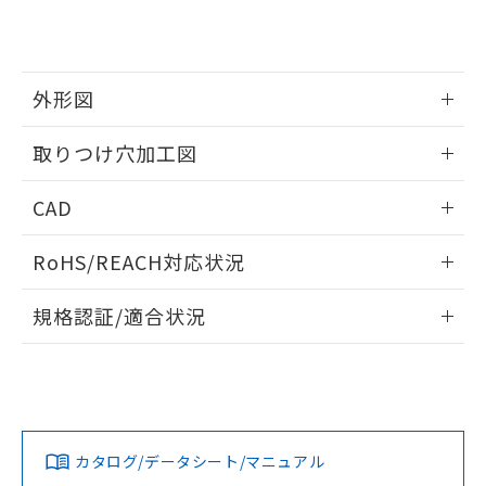
り、2022年1月12日より割愛しておりま
す。
外形図
情報更新：2026/05/21
取りつけ穴加工図
情報更新：2026/05/21
CAD
ログイン/会員登録いただくと、CADデータをダウンロー
RoHS/REACH対応状況
ドすることができます。
情報更新：2026/7/29
規格認証/適合状況
ログイン/会員登録
EU RoHS
注意事項・凡例
UL認証
CSA認証
CEマーキング
Yes
Yes
Yes
対応状況
対応予定月
※1
※2
ダウンロードデータをご利用いただく前に、以下を必ずお読
みください。
カタログ/データシート/マニュアル
対応済み
ソフトウェアの使用条件