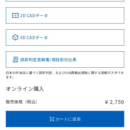
LR型式承認
DNV型式承認
BV型式承認
KR型式承
（イギリス
（ノルウェー
（フランス
（韓国
船舶規格）
船舶規格）
船舶規格）
船舶規格
中国 RoHS
注意事項・凡例
2D CADデータ
No
No
No
No
中国 RoHS表
※1 ※2
3D CADデータ
この製品の規格認証/適合状況ページへ
Pb
Hg
Cd
Cr(VI)
その他の認証はこちらのページからご検索ください
該非判定見解書/項目別対比表
X
O
O
O
日本の外為法に基づく該非判定、およびEAR再輸出規制に関する見解が入手でき
ます。
"対応済み"や非含有の記載がされた商品であっても、流通
在庫等で未対応品が混在する可能性があります。
オンライン購入
非含有品が必要な際は、弊社営業部門もしくは販売店へお
問い合わせください。
¥ 2,750
販売価格（税込）
この製品のRoHS/REACH対応状況ページへ
カートに追加