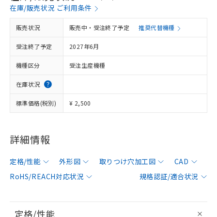
在庫/販売状況 ご利用条件
販売状況
販売中・受注終了予定
推奨代替機種
受注終了予定
2027年6月
機種区分
受注生産機種
在庫状況
標準価格(税別)
¥ 2,500
詳細情報
定格/性能
外形図
取りつけ穴加工図
CAD
RoHS/REACH対応状況
規格認証/適合状況
定格/性能