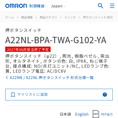
制御機器
Japan
ホーム
>
商品情報
>
商品カテゴリ
>
スイッチ
>
押ボタンスイッチ/表示灯
押ボタンスイッチ
A22NL-BPA-TWA-G102-YA
2027年06月受注終了予定
押ボタンスイッチ（φ22）, 照光, 樹脂ベゼル, 突出
形, オルタネイト, ボタンの色: 白, IP66, ねじ端子
台, 接点構成: NO/点灯ユニット/NC, LEDランプ色:
黄, LEDランプ電圧: AC/DC6V
A22NN / A22NL 押ボタンスイッチ 形式仕様一覧
マイリストに追加
日本語
English
PDF出力