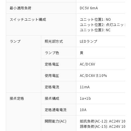
最小適用負荷
DC5V 6mA
スイッチユニット構成
ユニット位置1: NO
ユニット位置2: 点灯ユニット
ユニット位置3: NC
ランプ
照光部方式
LEDランプ
ランプ色
黄
※1 対応状況
定格電圧
AC/DC6V
対応済み：EU RoHS指令（10物質）の
使用電圧
AC/DC6V±10%
非含有に対応した製品が提供可能な商品で
す。
定格電流
11mA
対応予定：EU RoHS指令（10物質）の非含
ご利用条件
有に対応した製品に切り替える予定のある
接点定格
接点構成
1a+1b
商品です。
対応予定なし：EU RoHS指令（10物質）の
定格通電電流
10A
以下の条件をお読みいただき、同意のうえ
非含有に非対応の商品で、対応品を出す予
ご利用ください。
定はありません。
開閉能力(AC)
抵抗負荷(AC-12): AC24V 10A/A
誘導負荷(AC-15): AC24V 10A/AC
調査・確認中：EU RoHS指令（10物質）の
本サービスは、当社制御機器事業取扱