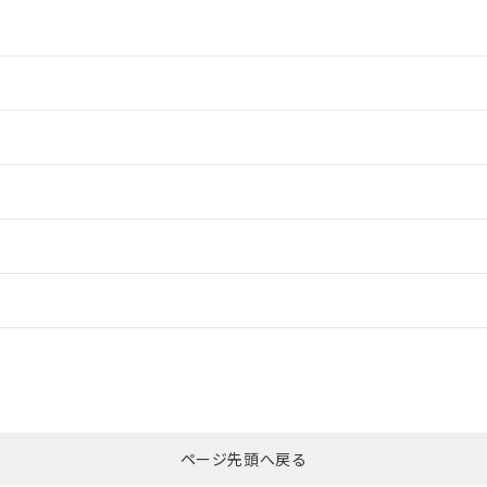
情報更新：2
情報更新：2
ードすることができます。
情報更新：
ログイン/会員登録
CCC認証
電波法
みください。
Yes
N/A
非含有証明書
※3
ページ先頭へ戻る
ダウンロードはこちら