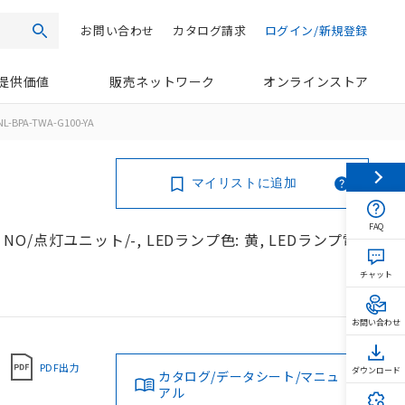
お問い合わせ
カタログ請求
ログイン/新規登録
検索
提供価値
販売ネットワーク
オンラインストア
L-BPA-TWA-G100-YA
マイリストに追加
FAQ
NO/点灯ユニット/-, LEDランプ色: 黄, LEDランプ電
チャット
お問い合わせ
PDF出力
ダウンロード
カタログ/データシート/マニュ
アル