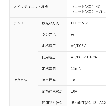
対応済み：EU
対応予定：EU R
スイッチユニット構成
ユニット位置1: NO
対応予定なし：EU
ユニット位置2: 点灯
調査・確認中：EU
ご利用条件
非該当品：ライセ
ランプ
照光部方式
LEDランプ
※1 中国RoHS
仕入先様の事情に
があります。
以下の条件をお読
「○」：最大均質
ランプ色
黄
「×」：最大均質
本サービスは
当社は、これ
*EU RoHS指令（10物
「－」：未確認で
鉛(Pb) 1000ppm以下、
定格電圧
AC/DC6V
くものです。
う）を輸出ま
記
説明
六価クロム(Cr(Ⅵ)) 1
当社制御機器
などの必要な
フタル酸ビス(2-エチルヘ
号
*中国RoHS10物質の基準値 
ル（DBP） 1000ppm
在庫状況およ
当社は規制貨
使用電圧
AC/DC6V±10%
Pb(鉛) :1000ppm、 Hg
但し、RoHS指令で産
のであり、閲
ます。
Cr(Ⅵ)(六価クロム) : 
フタル酸エステル類の４
○
一定数以
DBP(フタル酸ジブチル) :
い。
当社は貴社製
定格電流
11mA
DEHP(フタル酸ビス(2-エ
正式な納期状
置等に一切使
当社販売員に
※2 対応予定月
△
一定数に
当社は、貴社
接点定格
接点構成
1a
オムロン制御
また当社は、
※2 環境保護使
在庫状況およ
部品在庫の切り替
たしません。
－
在庫なし
す。
定格通電電流
10A
「ｅ」：有害物質
機器販売
マイパーツ機
「10」：通常の
ている必要が
味します。
開閉能力(AC)
抵抗負荷(AC-12): AC24
空
受注生産
お客様が当ウ