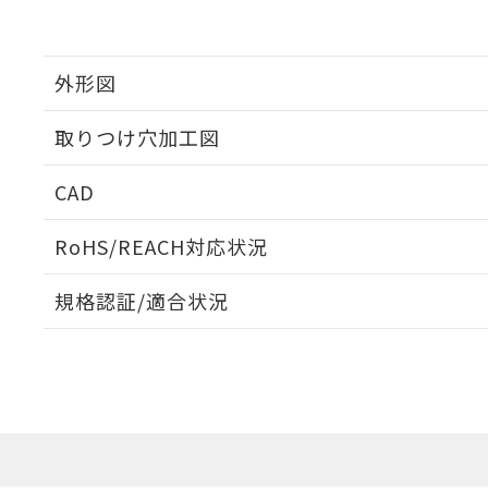
外形図
取りつけ穴加工図
CAD
ログイン/会員登録いただくと、CADデータをダウンロ
RoHS/REACH対応状況
規格認証/適合状況
EU RoHS
注意事項・凡例
UL認証
CSA認証
CEマーキング
ダウンロードデータをご利用いただく前に、以下を必ずお読
Yes
Yes
Yes
対応状況
対応予定月
※1
※2
ソフトウェアの使用条件
対応済み