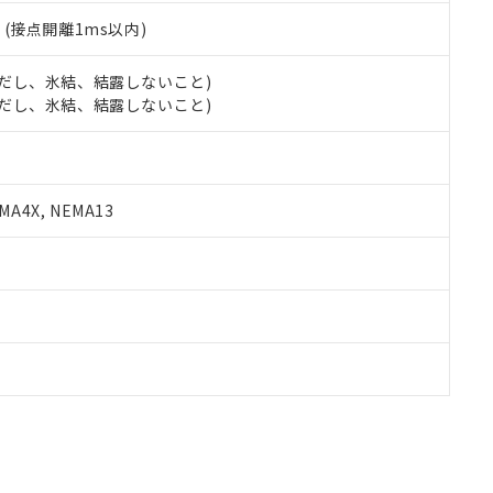
2
(接点開離1ms以内)
 (ただし、氷結、結露しないこと)
 (ただし、氷結、結露しないこと)
A4X, NEMA13