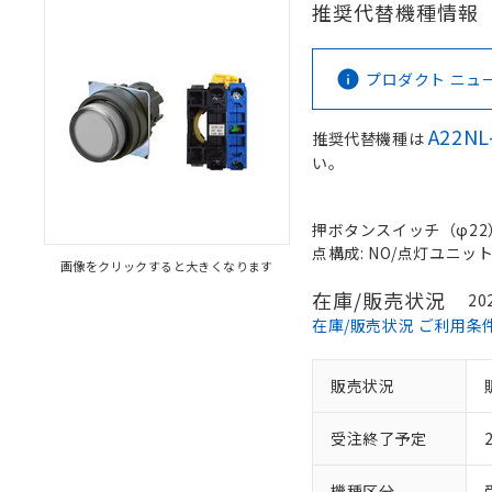
推奨代替機種情報
プロダクト ニュース 
A22NL
推奨代替機種は
い。
押ボタンスイッチ（φ22）, 
点構成: NO/点灯ユニット/-
画像をクリックすると大きくなります
在庫/販売状況
20
在庫/販売状況 ご利用条
販売状況
受注終了予定
機種区分