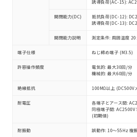
※3 非含有証明
「－」：未確認で
誘導負荷(AC-15): AC24V
白
が、当社の製
さい。
下記の非含有証明
開閉能力(DC)
抵抗負荷(DC-12): DC24
※当社の共同
誘導負荷(DC-13): DC24
いる法人を指
EU RoHS指令（
51物質の非含有証
開閉能力説明
測定条件: 周囲温度 2
※本証明書は発行
また、RoHS指
混在することから
端子仕様
ねじ締め端子 (M3.5)
既に当社にて対応
り割愛しておりま
許容操作頻度
電気的: 最大30回/分
機械的: 最大60回/分
絶縁抵抗
100MΩ以上 (DC5
耐電圧
各端子とアース間: AC250
同極端子間: AC2500V
(初期値)
耐振動
誤動作: 10～55Hz 複