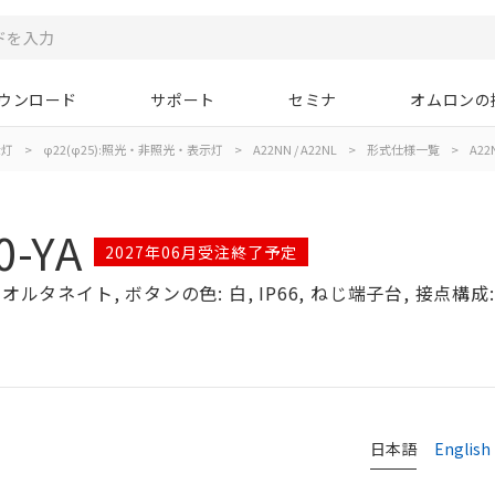
ウンロード
サポート
セミナ
オムロンの
示灯
>
φ22(φ25):照光・非照光・表示灯
>
A22NN / A22NL
>
形式仕様一覧
>
A22N
0-YA
2027年06月受注終了予定
ルタネイト, ボタンの色: 白, IP66, ねじ端子台, 接点構成: 
日本語
English