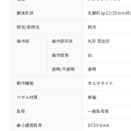
胴体形状
丸胴形(φ22/25mm共
照光/非照光
照光
操作部
操作部形状
丸形 突出形
操作部色
白
透明/不透明
透明
動作機能
オルタネイト
ベゼル材質
樹脂
負荷
一般負荷用
※1 対応状況
最小適用負荷
DC5V 6mA