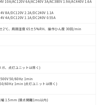
書ダウンロード
す。当社販売部門へお問い合わせください。
 10A/AC120V 6A/AC240V 3A/AC380V 1.9A/AC440V 1.6A
品・サービスに関するお客様との取引・商談に必要な範囲で利用す
合意する
キャンセル
書をダウンロードすることができます。
V 8A/DC120V 2.2A/DC240V 1.1A
利用者とは、
"個人情報の共同利用に関して"
の「1.共同利用者の
V 4A/DC120V 1.1A/DC240V 0.55A
します。
10物質）の非含有証明書
明書（当社基準）
0±2℃、周囲湿度 65±5%RH、操作ひん度 30回/min
日時点で非含有を証明するもので、過去に遡って非含有を証明するも
令のフタル酸エステル類４物質の対応では、対応完了までの期間は出
備考欄に対応日を記載しておりました。
品への在庫切替を完了していることから、特段のことがない限り、20
す。
00Vメガ、点灯ユニットは除く)
0V 50/60Hz 1min
 50/60Hz 1min (点灯ユニットは除く)
振幅 1.5mm (接点開離1ms以内)