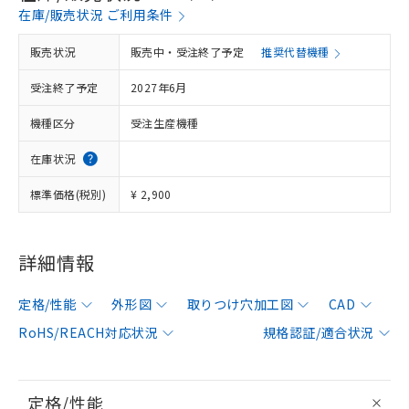
在庫/販売状況 ご利用条件
販売状況
販売中・受注終了予定
推奨代替機種
受注終了予定
2027年6月
機種区分
受注生産機種
在庫状況
標準価格(税別)
¥ 2,900
詳細情報
定格/性能
外形図
取りつけ穴加工図
CAD
RoHS/REACH対応状況
規格認証/適合状況
定格/性能