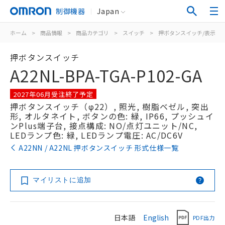
制御機器
Japan
ホーム
>
商品情報
>
商品カテゴリ
>
スイッチ
>
押ボタンスイッチ/表示灯
押ボタンスイッチ
A22NL-BPA-TGA-P102-GA
2027年06月受注終了予定
押ボタンスイッチ（φ22）, 照光, 樹脂ベゼル, 突出
形, オルタネイト, ボタンの色: 緑, IP66, プッシュイ
ンPlus端子台, 接点構成: NO/点灯ユニット/NC,
LEDランプ色: 緑, LEDランプ電圧: AC/DC6V
A22NN / A22NL 押ボタンスイッチ 形式仕様一覧
マイリストに追加
日本語
English
PDF出力