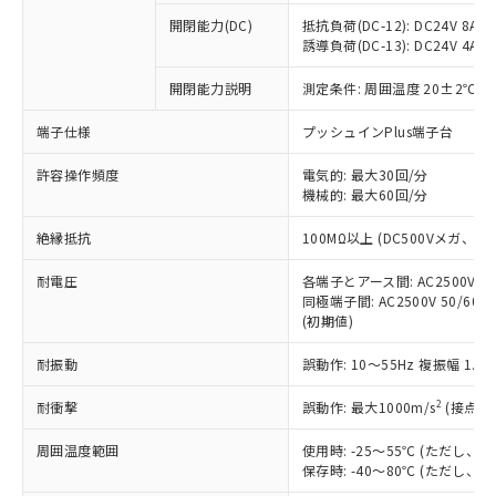
※1 中国RoHS○×表
非含有の対応状況を調査中または確認中の
商品の当社在庫状況および標準価格
開閉能力(DC)
抵抗負荷(DC-12): DC24V 8A/DC
商品です。
(税抜)を提供させていただくもので
誘導負荷(DC-13): DC24V 4A/DC
「○」：最大均質材料含有率が中国RoHSの
非該当品：ライセンス料など無形物で、有
す。
基準値以下であることを示します。
害物質有無と関係のない商品です。
開閉能力説明
測定条件: 周囲温度 20±2℃、
当社制御機器事業取扱商品の中には、
「×」：最大均質材料含有率が中国RoHSの
仕入先様の事情により、非含有部品として
本サービスの対象外となる商品もある
基準値を超えていることを示します。
いたものが、含有品と判明した場合などや
当社は、これら貴社製品のうち、外国
端子仕様
プッシュインPlus端子台
ことをご了承ください。
「－」：未確認です。当社販売部門へお問
むを得ず変更することがあります。
為替および外国貿易法に定める商品
在庫状況および標準価格照会結果は、
い合わせください。
許容操作頻度
電気的: 最大30回/分
（以下｢規制貨物等」という）を輸出
記載している更新日時点での社内デー
機械的: 最大60回/分
*EU RoHS指令（10物質）：
または国外への提供する場合は、日本
記
タに基づき作成されるものであり、閲
説明
鉛(Pb) 1000ppm以下、 水銀(Hg) 1000ppm以下、 カド
*中国RoHS10物質の基準値 (GB/T26572)：
国政府の輸出許可(または役務取引許
号
覧された時点での実際の在庫および標
ミウム(Cd) 100ppm以下、
Pb(鉛) :1000ppm、 Hg(水銀) : 1000ppm、 Cd(カドミウ
絶縁抵抗
100MΩ以上 (DC500Vメガ、
可)を取得するなどの必要な手続きを
六価クロム(Cr(Ⅵ)) 1000ppm以下、ポリ臭化ビフェニル
ム) : 100ppm、
準価格とは異なる場合があることをご
類(PBB) 1000ppm以下、ポリ臭化ジフェニルエーテル類
Cr(Ⅵ)(六価クロム) : 1000ppm、 PBBs(ポリ臭化ビフェ
とります。
了承ください。
(PBDE) 1000ppm以下、フタル酸ビス(2-エチルヘキシ
耐電圧
各端子とアース間: AC2500V 50/
○
一定数以上の在庫あり
ニル類) : 1000ppm、 PBDEs(ポリ臭化ジフェニルエーテ
当社は規制貨物を破棄する場合は、完
ル) (DEHP)(別名：DOP) 1000ppm以下、フタル酸ブチ
正式な納期状況および標準価格はお客
ル類) : 1000ppm、
同極端子間: AC2500V 50/60
ルベンジル（BBP） 1000ppm以下、フタル酸ジブチル
全に破砕するなど、違法に輸出されな
DBP(フタル酸ジブチル) : 1000ppm、 DIBP(フタル酸ジ
(初期値)
様のお取引先、またはお客様担当のオ
（DBP） 1000ppm以下、フタル酸ジイソブチル
イソブチル) : 1000ppm、 BBP(フタル酸ブチルベンジ
△
一定数には満たないが在庫あり
いよう必要な手段を講じます。
ムロン制御機器販売店・当社販売員に
(DIBP) 1000ppm以下
ル) : 1000ppm、
当社は貴社製品を、核兵器、ミサイ
但し、RoHS指令で産業用監視および制御機器に対する
耐振動
誤動作: 10～55Hz 複振幅 1.
DEHP(フタル酸ビス(2-エチルヘキシル)) : 1000ppm
ご相談ください。
適用除外項目は除く。
ル、化学兵器、生物兵器またはその他
－
在庫なし(最新の在庫状況につ
オムロン制御機器販売店や当社販売拠
フタル酸エステル類の４物質については閾値を超える意
2
耐衝撃
誤動作: 最大1000m/s
(接点開
武器並びにこれらの製造装置等に一切
いては、お客様のお取引先、ま
図的な使用がないことを確認しています。
点は「
販売ネットワーク
」をご確認
※2 環境保護使用期限
使用いたしません。
たはお客様担当のオムロン制御
ください。
周囲温度範囲
使用時: -25～55℃ (ただし
当社は、貴社製品を第三者に販売する
機器販売店・当社販売員にご確
在庫状況および標準価格結果を当社の
保存時: -40～80℃ (ただし
※2 対応予定月
「ｅ」：有害物質（10物質）のすべてが基
場合は、上記1、2および3の内容を当
認ください)
事前の承諾なく第三者に漏洩または開