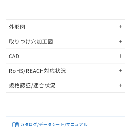
り、2022年1月12日より割愛しておりま
す。
外形図
情報更新：2026/05/21
取りつけ穴加工図
情報更新：2026/05/21
CAD
ログイン/会員登録いただくと、CADデータをダウンロー
RoHS/REACH対応状況
ドすることができます。
情報更新：2026/7/29
規格認証/適合状況
ログイン/会員登録
EU RoHS
注意事項・凡例
A22NL-BPA-TGA-P102-GAについての規格認証/適合状況に
ついては、「カスタマーサポートセンタ お客様相談室」また
は貴社担当オムロン営業員または販売店にお問い合わせくだ
対応状況
対応予定月
※1
※2
さい。
ダウンロードデータをご利用いただく前に、以下を必ずお読
みください。
カタログ/データシート/マニュアル
対応済み
ソフトウェアの使用条件
お問い合わせ