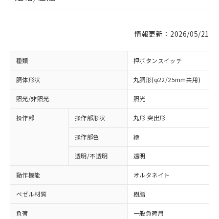
情報更新：2026/05/21
種類
押ボタンスイッチ
胴体形状
丸胴形(φ22/25mm共用)
照光/非照光
照光
操作部
操作部形状
丸形 突出形
操作部色
緑
透明/不透明
透明
動作機能
オルタネイト
ベゼル材質
樹脂
負荷
一般負荷用