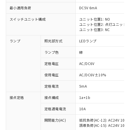
最小適用負荷
DC5V 6mA
スイッチユニット構成
ユニット位置1: NO
ユニット位置2: 点灯ユニット
ユニット位置3: NC
ランプ
照光部方式
LEDランプ
ランプ色
緑
※1 対応状況
定格電圧
AC/DC6V
対応済み：EU RoHS指令（10物質）の
使用電圧
AC/DC6V±10%
非含有に対応した製品が提供可能な商品で
す。
定格電流
5mA
対応予定：EU RoHS指令（10物質）の非含
ご利用条件
有に対応した製品に切り替える予定のある
接点定格
接点構成
1a+1b
商品です。
対応予定なし：EU RoHS指令（10物質）の
定格通電電流
10A
以下の条件をお読みいただき、同意のうえ
非含有に非対応の商品で、対応品を出す予
ご利用ください。
定はありません。
開閉能力(AC)
抵抗負荷(AC-12): AC24V 10A/A
誘導負荷(AC-15): AC24V 10A/AC
調査・確認中：EU RoHS指令（10物質）の
本サービスは、当社制御機器事業取扱