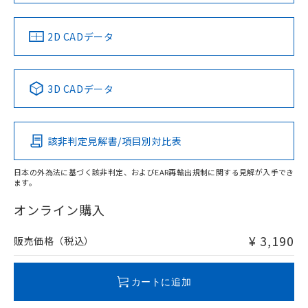
中国 RoHS
注意事項・凡例
2D CADデータ
中国 RoHS表
※1 ※2
3D CADデータ
Pb
Hg
Cd
Cr(VI)
該非判定見解書/項目別対比表
X
O
O
O
日本の外為法に基づく該非判定、およびEAR再輸出規制に関する見解が入手でき
ます。
"対応済み"や非含有の記載がされた商品であっても、流通
在庫等で未対応品が混在する可能性があります。
オンライン購入
非含有品が必要な際は、弊社営業部門もしくは販売店へお
問い合わせください。
¥ 3,190
販売価格（税込）
この製品のRoHS/REACH対応状況ページへ
カートに追加