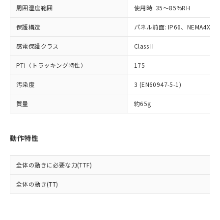
準値以下であることを示します。
該第三者に通知します。また当社は、
示しないようお願いします。
周囲湿度範囲
使用時: 35～85%RH
部品在庫の切り替え状況などにより、予定
「10」：通常の使用状況下において有害物
販売先および販売に係わる関係者が違
マイパーツ機能（部品リスト作成サー
空
受注生産機種、また在庫状況の
月が前後することがあります。
質が外部に漏えいし、環境に深刻な影響を
法に輸出するおそれがある場合は、取
ビス）をご利用いただくには、I-Web
保護構造
パネル前面: IP66、NEMA4X, N
白
情報を公開していない機種
及ぼさない年数を意味します。
り引きをいたしません。
メンバーズにご登録されている必要が
「－」：未確認です。当社販売部門へお問
感電保護クラス
Class II
あります。
い合わせください。
お客様が当ウェブサイト上で当社にご
※3 非含有証明書ダウンロード
PTI（トラッキング特性）
175
登録された部品リストについて、当社
および当社の共同利用者が、当社の製
下記の非含有証明書をダウンロードするこ
汚染度
3 (EN60947-5-1)
品・サービスに関するお客様との取
とができます。
合意する
キャンセル
引・商談に必要な範囲で利用すること
質量
約65g
をご了承ください。
EU RoHS指令（10物質）の非含有証明書
※当社の共同利用者とは、
"個人情報
51物質の非含有証明書（当社基準）
の共同利用に関して"
の「1.共同利
※本証明書は発行日時点で非含有を証明す
動作特性
用者の範囲」に記載されている法人を
るもので、過去に遡って非含有を証明する
指します。
ものではありません。
全体の動きに必要な力(TTF)
また、RoHS指令のフタル酸エステル類４
物質の対応では、対応完了までの期間は出
全体の動き(TT)
荷製品に未対応品が混在することから備考
欄に対応日を記載しておりました。
既に当社にて対応品への在庫切替を完了
していることから、特段のことがない限