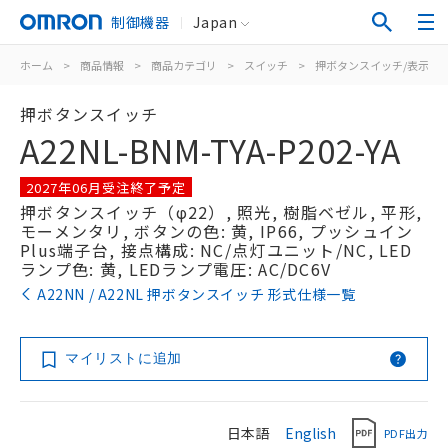
制御機器
Japan
ホーム
>
商品情報
>
商品カテゴリ
>
スイッチ
>
押ボタンスイッチ/表示灯
押ボタンスイッチ
A22NL-BNM-TYA-P202-YA
2027年06月受注終了予定
押ボタンスイッチ（φ22）, 照光, 樹脂ベゼル, 平形,
モーメンタリ, ボタンの色: 黄, IP66, プッシュイン
Plus端子台, 接点構成: NC/点灯ユニット/NC, LED
ランプ色: 黄, LEDランプ電圧: AC/DC6V
A22NN / A22NL 押ボタンスイッチ 形式仕様一覧
マイリストに追加
日本語
English
PDF出力