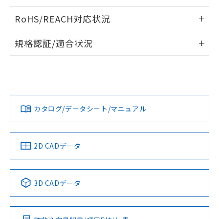
ログイン/会員登録いただくと、CADデータをダウンロー
RoHS/REACH対応状況
ドすることができます。
情報更新：2026/7/29
規格認証/適合状況
ログイン/会員登録
EU RoHS
注意事項・凡例
A22NL-BNM-TYA-P202-YAについての規格認証/適合状況につ
いては、「カスタマーサポートセンタ お客様相談室」または
貴社担当オムロン営業員または販売店にお問い合わせくださ
対応状況
対応予定月
※1
※2
い。
ダウンロードデータをご利用いただく前に、以下を必ずお読
みください。
カタログ/データシート/マニュアル
対応済み
ソフトウェアの使用条件
お問い合わせ
中国 RoHS
注意事項・凡例
2D CADデータ
中国 RoHS表
※1 ※2
3D CADデータ
Pb
Hg
Cd
Cr(VI)