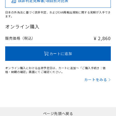
該非判定見解書/項目別対比表
X
O
O
O
日本の外為法に基づく該非判定、およびEAR再輸出規制に関する見解が入手でき
ます。
"対応済み"や非含有の記載がされた商品であっても、流通
在庫等で未対応品が混在する可能性があります。
オンライン購入
非含有品が必要な際は、弊社営業部門もしくは販売店へお
問い合わせください。
¥ 2,860
販売価格（税込）
この製品のRoHS/REACH対応状況ページへ
カートに追加
オンライン購入における出荷予定日は、カートに追加～「ご購入手続き：価
格・納期の確認」画面にてご確認ください。
カートをみる
ページ先頭へ戻る