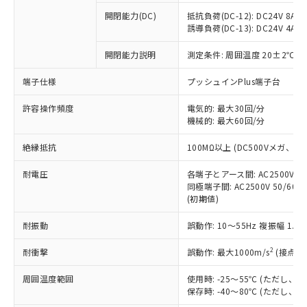
本サービスの対象外となる商品もある
基準値を超えていることを示します。
いたものが、含有品と判明した場合などや
当社は、これら貴社製品のうち、外国
ことをご了承ください。
開閉能力(DC)
抵抗負荷(DC-12): DC24V 8A/DC
「－」：未確認です。当社販売部門へお問
むを得ず変更することがあります。
為替および外国貿易法に定める商品
誘導負荷(DC-13): DC24V 4A/DC
在庫状況および標準価格照会結果は、
い合わせください。
（以下｢規制貨物等」という）を輸出
記載している更新日時点での社内デー
*EU RoHS指令（10物質）：
または国外への提供する場合は、日本
開閉能力説明
測定条件: 周囲温度 20±2℃、
記
タに基づき作成されるものであり、閲
説明
鉛(Pb) 1000ppm以下、 水銀(Hg) 1000ppm以下、 カド
*中国RoHS10物質の基準値 (GB/T26572)：
国政府の輸出許可(または役務取引許
号
覧された時点での実際の在庫および標
ミウム(Cd) 100ppm以下、
Pb(鉛) :1000ppm、 Hg(水銀) : 1000ppm、 Cd(カドミウ
端子仕様
プッシュインPlus端子台
可)を取得するなどの必要な手続きを
六価クロム(Cr(Ⅵ)) 1000ppm以下、ポリ臭化ビフェニル
ム) : 100ppm、
準価格とは異なる場合があることをご
類(PBB) 1000ppm以下、ポリ臭化ジフェニルエーテル類
Cr(Ⅵ)(六価クロム) : 1000ppm、 PBBs(ポリ臭化ビフェ
とります。
了承ください。
(PBDE) 1000ppm以下、フタル酸ビス(2-エチルヘキシ
○
一定数以上の在庫あり
ニル類) : 1000ppm、 PBDEs(ポリ臭化ジフェニルエーテ
許容操作頻度
電気的: 最大30回/分
当社は規制貨物を破棄する場合は、完
ル) (DEHP)(別名：DOP) 1000ppm以下、フタル酸ブチ
正式な納期状況および標準価格はお客
ル類) : 1000ppm、
機械的: 最大60回/分
ルベンジル（BBP） 1000ppm以下、フタル酸ジブチル
全に破砕するなど、違法に輸出されな
DBP(フタル酸ジブチル) : 1000ppm、 DIBP(フタル酸ジ
様のお取引先、またはお客様担当のオ
（DBP） 1000ppm以下、フタル酸ジイソブチル
イソブチル) : 1000ppm、 BBP(フタル酸ブチルベンジ
△
一定数には満たないが在庫あり
いよう必要な手段を講じます。
ムロン制御機器販売店・当社販売員に
(DIBP) 1000ppm以下
ル) : 1000ppm、
絶縁抵抗
100MΩ以上 (DC500Vメガ、
当社は貴社製品を、核兵器、ミサイ
但し、RoHS指令で産業用監視および制御機器に対する
DEHP(フタル酸ビス(2-エチルヘキシル)) : 1000ppm
ご相談ください。
適用除外項目は除く。
ル、化学兵器、生物兵器またはその他
－
在庫なし(最新の在庫状況につ
オムロン制御機器販売店や当社販売拠
耐電圧
各端子とアース間: AC2500V 50/
フタル酸エステル類の４物質については閾値を超える意
武器並びにこれらの製造装置等に一切
いては、お客様のお取引先、ま
図的な使用がないことを確認しています。
同極端子間: AC2500V 50/60
点は「
販売ネットワーク
」をご確認
※2 環境保護使用期限
使用いたしません。
(初期値)
たはお客様担当のオムロン制御
ください。
当社は、貴社製品を第三者に販売する
機器販売店・当社販売員にご確
在庫状況および標準価格結果を当社の
※2 対応予定月
「ｅ」：有害物質（10物質）のすべてが基
耐振動
誤動作: 10～55Hz 複振幅 1.
場合は、上記1、2および3の内容を当
認ください)
事前の承諾なく第三者に漏洩または開
準値以下であることを示します。
該第三者に通知します。また当社は、
示しないようお願いします。
2
耐衝撃
誤動作: 最大1000m/s
(接点開
部品在庫の切り替え状況などにより、予定
「10」：通常の使用状況下において有害物
販売先および販売に係わる関係者が違
マイパーツ機能（部品リスト作成サー
空
受注生産機種、また在庫状況の
月が前後することがあります。
質が外部に漏えいし、環境に深刻な影響を
法に輸出するおそれがある場合は、取
ビス）をご利用いただくには、I-Web
白
情報を公開していない機種
周囲温度範囲
使用時: -25～55℃ (ただし
及ぼさない年数を意味します。
り引きをいたしません。
メンバーズにご登録されている必要が
保存時: -40～80℃ (ただし
「－」：未確認です。当社販売部門へお問
あります。