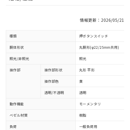
情報更新：2026/05/21
種類
押ボタンスイッチ
胴体形状
丸胴形(φ22/25mm共用)
照光/非照光
照光
操作部
操作部形状
丸形 平形
操作部色
黄
透明/不透明
透明
動作機能
モーメンタリ
ベゼル材質
樹脂
負荷
一般負荷用