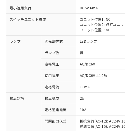
最小適用負荷
DC5V 6mA
スイッチユニット構成
ユニット位置1: NC
ユニット位置2: 点灯ユニット
※1 対応状況
ユニット位置3: NC
ランプ
照光部方式
LEDランプ
対応済み：EU RoHS指令（10物質）の
非含有に対応した製品が提供可能な商品で
ランプ色
黄
す。
対応予定：EU RoHS指令（10物質）の非含
定格電圧
AC/DC6V
ご利用条件
有に対応した製品に切り替える予定のある
商品です。
使用電圧
AC/DC6V±10%
対応予定なし：EU RoHS指令（10物質）の
以下の条件をお読みいただき、同意のうえ
非含有に非対応の商品で、対応品を出す予
定格電流
11mA
ご利用ください。
定はありません。
調査・確認中：EU RoHS指令（10物質）の
接点定格
接点構成
2b
本サービスは、当社制御機器事業取扱
※1 中国RoHS○×表
非含有の対応状況を調査中または確認中の
商品の当社在庫状況および標準価格
定格通電電流
10A
商品です。
(税抜)を提供させていただくもので
「○」：最大均質材料含有率が中国RoHSの
非該当品：ライセンス料など無形物で、有
す。
開閉能力(AC)
抵抗負荷(AC-12): AC24V 10A/A
基準値以下であることを示します。
害物質有無と関係のない商品です。
当社制御機器事業取扱商品の中には、
誘導負荷(AC-15): AC24V 10A/AC
「×」：最大均質材料含有率が中国RoHSの
仕入先様の事情により、非含有部品として