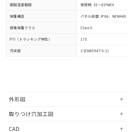
い合わせください。
お客様が当ウェブサイト上で当社にご
周囲湿度範囲
使用時: 35～85%RH
※3 非含有証明書ダウンロード
登録された部品リストについて、当社
保護構造
パネル前面: IP66、NEMA4X, N
および当社の共同利用者が、当社の製
下記の非含有証明書をダウンロードするこ
品・サービスに関するお客様との取
とができます。
感電保護クラス
Class II
合意する
キャンセル
引・商談に必要な範囲で利用すること
をご了承ください。
EU RoHS指令（10物質）の非含有証明書
PTI（トラッキング特性）
175
※当社の共同利用者とは、
"個人情報
51物質の非含有証明書（当社基準）
の共同利用に関して"
の「1.共同利
汚染度
3 (EN60947-5-1)
※本証明書は発行日時点で非含有を証明す
用者の範囲」に記載されている法人を
るもので、過去に遡って非含有を証明する
指します。
ものではありません。
また、RoHS指令のフタル酸エステル類４
物質の対応では、対応完了までの期間は出
荷製品に未対応品が混在することから備考
欄に対応日を記載しておりました。
既に当社にて対応品への在庫切替を完了
外形図
していることから、特段のことがない限
り、2022年1月12日より割愛しておりま
情報更新：2026/05/21
取りつけ穴加工図
す。
情報更新：2026/05/21
CAD