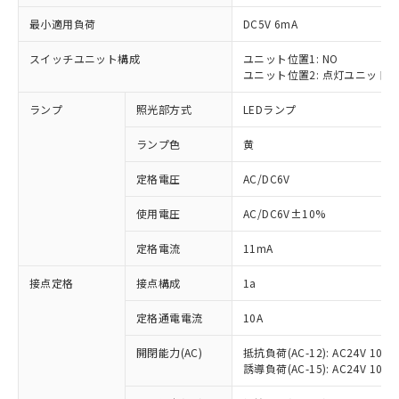
最小適用負荷
DC5V 6mA
スイッチユニット構成
ユニット位置1: NO
ユニット位置2: 点灯ユニット
※1 対応状況
ランプ
照光部方式
LEDランプ
対応済み：EU RoHS指令（10物質）の
非含有に対応した製品が提供可能な商品で
ランプ色
黄
す。
対応予定：EU RoHS指令（10物質）の非含
定格電圧
AC/DC6V
ご利用条件
有に対応した製品に切り替える予定のある
使用電圧
AC/DC6V±10%
商品です。
対応予定なし：EU RoHS指令（10物質）の
以下の条件をお読みいただき、同意のうえ
定格電流
11mA
非含有に非対応の商品で、対応品を出す予
ご利用ください。
定はありません。
接点定格
接点構成
1a
調査・確認中：EU RoHS指令（10物質）の
本サービスは、当社制御機器事業取扱
※1 中国RoHS○×表
非含有の対応状況を調査中または確認中の
商品の当社在庫状況および標準価格
定格通電電流
10A
商品です。
(税抜)を提供させていただくもので
「○」：最大均質材料含有率が中国RoHSの
非該当品：ライセンス料など無形物で、有
開閉能力(AC)
抵抗負荷(AC-12): AC24V 10A/A
す。
基準値以下であることを示します。
害物質有無と関係のない商品です。
誘導負荷(AC-15): AC24V 10A/AC
当社制御機器事業取扱商品の中には、
「×」：最大均質材料含有率が中国RoHSの
仕入先様の事情により、非含有部品として
本サービスの対象外となる商品もある