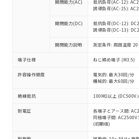
空
受注生産
開閉能力(AC)
抵抗負荷(AC-12): AC24
お客様が当ウ
※3 非含有証明
「－」：未確認で
白
誘導負荷(AC-15): AC24V
が、当社の製
さい。
下記の非含有証明
※当社の共同
開閉能力(DC)
抵抗負荷(DC-12): DC24
いる法人を指
EU RoHS指令（
誘導負荷(DC-13): DC24
51物質の非含有証
※本証明書は発行
開閉能力説明
測定条件: 周囲温度 2
また、RoHS指
混在することから
端子仕様
ねじ締め端子 (M3.5)
既に当社にて対応
り割愛しておりま
許容操作頻度
電気的: 最大30回/分
機械的: 最大60回/分
絶縁抵抗
100MΩ以上 (DC5
耐電圧
各端子とアース間: AC250
同極端子間: AC2500V
(初期値)
耐振動
誤動作: 10～55Hz 複