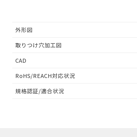
外形図
取りつけ穴加工図
CAD
ログイン/会員登録いただくと、CADデータをダウンロ
RoHS/REACH対応状況
規格認証/適合状況
EU RoHS
注意事項・凡例
UL認証
CSA認証
CEマーキング
ダウンロードデータをご利用いただく前に、以下を必ずお読
Yes
Yes
Yes
対応状況
対応予定月
※1
※2
ソフトウェアの使用条件
対応済み