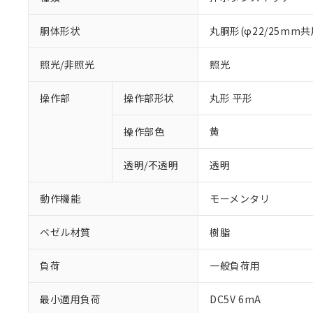
胴体形状
丸胴形(φ22/25mm共
照光/非照光
照光
操作部
操作部形状
丸形 平形
操作部色
黄
透明/不透明
透明
動作機能
モーメンタリ
ベゼル材質
樹脂
負荷
一般負荷用
※1 対応状況
最小適用負荷
DC5V 6mA