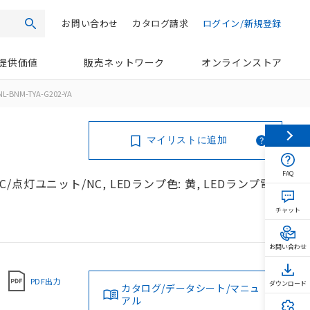
お問い合わせ
カタログ請求
ログイン/新規登録
検索
提供価値
販売ネットワーク
オンラインストア
L-BNM-TYA-G202-YA
マイリストに追加
FAQ
C/点灯ユニット/NC, LEDランプ色: 黄, LEDランプ電
チャット
お問い合わせ
PDF出力
ダウンロード
カタログ/データシート/マニュ
アル