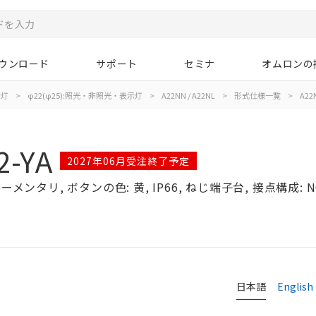
ウンロード
サポート
セミナ
オムロンの
示灯
>
φ22(φ25):照光・非照光・表示灯
>
A22NN / A22NL
>
形式仕様一覧
>
A22N
2-YA
2027年06月受注終了予定
メンタリ, ボタンの色: 黄, IP66, ねじ端子台, 接点構成: N
日本語
English