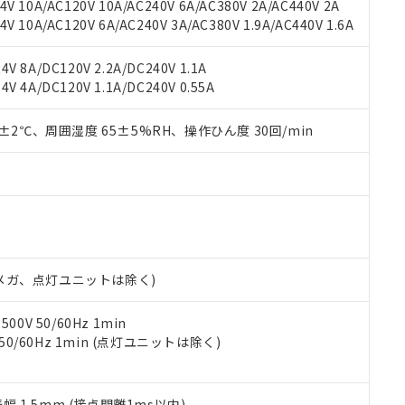
機種、また在庫状況の情報を公開していない機種
V 10A/AC120V 10A/AC240V 6A/AC380V 2A/AC440V 2A
ェブサイト上で当社にご登録された部品リストについて、当社およ
書ダウンロード
す。当社販売部門へお問い合わせください。
 10A/AC120V 6A/AC240V 3A/AC380V 1.9A/AC440V 1.6A
品・サービスに関するお客様との取引・商談に必要な範囲で利用す
合意する
キャンセル
書をダウンロードすることができます。
利用者とは、
"個人情報の共同利用に関して"
の「1.共同利用者の
V 8A/DC120V 2.2A/DC240V 1.1A
します。
10物質）の非含有証明書
V 4A/DC120V 1.1A/DC240V 0.55A
明書（当社基準）
日時点で非含有を証明するもので、過去に遡って非含有を証明するも
0±2℃、周囲湿度 65±5%RH、操作ひん度 30回/min
令のフタル酸エステル類４物質の対応では、対応完了までの期間は出
備考欄に対応日を記載しておりました。
品への在庫切替を完了していることから、特段のことがない限り、20
す。
00Vメガ、点灯ユニットは除く)
0V 50/60Hz 1min
 50/60Hz 1min (点灯ユニットは除く)
振幅 1.5mm (接点開離1ms以内)