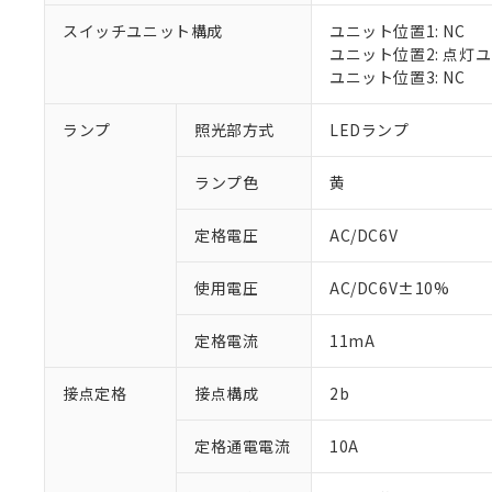
対応済み：EU
スイッチユニット構成
ユニット位置1: NC
対応予定：EU R
ユニット位置2: 点灯
対応予定なし：EU
ユニット位置3: NC
調査・確認中：EU
ご利用条件
非該当品：ライセ
※1 中国RoHS
ランプ
照光部方式
LEDランプ
仕入先様の事情に
があります。
以下の条件をお読
「○」：最大均質
ランプ色
黄
「×」：最大均質
本サービスは
当社は、これ
*EU RoHS指令（10物
「－」：未確認で
鉛(Pb) 1000ppm以下、
くものです。
う）を輸出ま
定格電圧
AC/DC6V
記
説明
六価クロム(Cr(Ⅵ)) 1
当社制御機器
などの必要な
フタル酸ビス(2-エチルヘ
号
*中国RoHS10物質の基準値 
ル（DBP） 1000ppm
在庫状況およ
当社は規制貨
Pb(鉛) :1000ppm、 Hg
但し、RoHS指令で産
使用電圧
AC/DC6V±10%
のであり、閲
ます。
Cr(Ⅵ)(六価クロム) : 
フタル酸エステル類の４
○
一定数以
DBP(フタル酸ジブチル) :
い。
当社は貴社製
DEHP(フタル酸ビス(2-エ
正式な納期状
定格電流
11mA
置等に一切使
当社販売員に
※2 対応予定月
△
一定数に
当社は、貴社
オムロン制御
また当社は、
※2 環境保護使
接点定格
接点構成
2b
在庫状況およ
部品在庫の切り替
たしません。
－
在庫なし
す。
「ｅ」：有害物質
機器販売
定格通電電流
10A
マイパーツ機
「10」：通常の
ている必要が
味します。