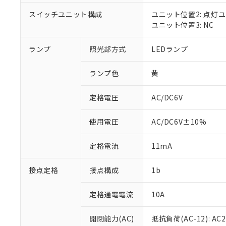
対応済み：EU
対応予定：EU R
スイッチユニット構成
ユニット位置2: 点灯
対応予定なし：EU
ユニット位置3: NC
調査・確認中：EU
ご利用条件
非該当品：ライセ
ランプ
照光部方式
LEDランプ
※1 中国RoHS
仕入先様の事情に
があります。
以下の条件をお読
「○」：最大均質
ランプ色
黄
「×」：最大均質
本サービスは
当社は、これ
*EU RoHS指令（10物
「－」：未確認で
鉛(Pb) 1000ppm以下、
定格電圧
AC/DC6V
くものです。
う）を輸出ま
記
説明
六価クロム(Cr(Ⅵ)) 1
当社制御機器
などの必要な
フタル酸ビス(2-エチルヘ
号
*中国RoHS10物質の基準値 
ル（DBP） 1000ppm
在庫状況およ
当社は規制貨
使用電圧
AC/DC6V±10%
Pb(鉛) :1000ppm、 Hg
但し、RoHS指令で産
のであり、閲
ます。
Cr(Ⅵ)(六価クロム) : 
フタル酸エステル類の４
○
一定数以
DBP(フタル酸ジブチル) :
い。
当社は貴社製
定格電流
11mA
DEHP(フタル酸ビス(2-エ
正式な納期状
置等に一切使
当社販売員に
※2 対応予定月
△
一定数に
当社は、貴社
接点定格
接点構成
1b
オムロン制御
また当社は、
※2 環境保護使
在庫状況およ
部品在庫の切り替
たしません。
－
在庫なし
す。
定格通電電流
10A
「ｅ」：有害物質
機器販売
マイパーツ機
「10」：通常の
ている必要が
味します。
開閉能力(AC)
抵抗負荷(AC-12): AC24
空
受注生産
お客様が当ウ