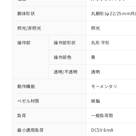
胴体形状
丸胴形(φ22/25mm共
照光/非照光
照光
操作部
操作部形状
丸形 平形
操作部色
黄
透明/不透明
透明
動作機能
モーメンタリ
ベゼル材質
樹脂
負荷
一般負荷用
※1 対応状況
最小適用負荷
DC5V 6mA