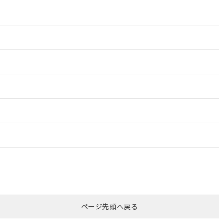
情報更新：2
情報更新：2
ードすることができます。
情報更新：
ログイン/会員登録
CCC認証
電波法
みください。
Yes
N/A
非含有証明書
※3
ページ先頭へ戻る
ダウンロードはこちら