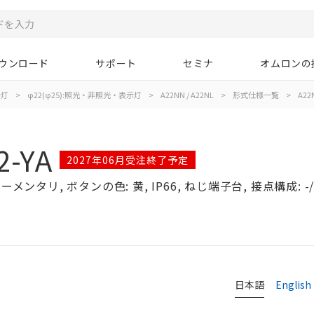
ウンロード
サポート
セミナ
オムロンの
示灯
>
φ22(φ25):照光・非照光・表示灯
>
A22NN / A22NL
>
形式仕様一覧
>
A22N
2-YA
2027年06月受注終了予定
メンタリ, ボタンの色: 黄, IP66, ねじ端子台, 接点構成: -
日本語
English