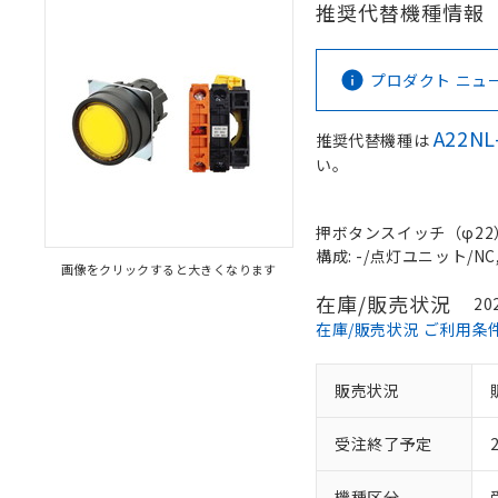
推奨代替機種情報
プロダクト ニュース 
A22NL
推奨代替機種は
い。
押ボタンスイッチ（φ22）, 
構成: -/点灯ユニット/NC,
画像をクリックすると大きくなります
在庫/販売状況
20
在庫/販売状況 ご利用条
販売状況
受注終了予定
機種区分