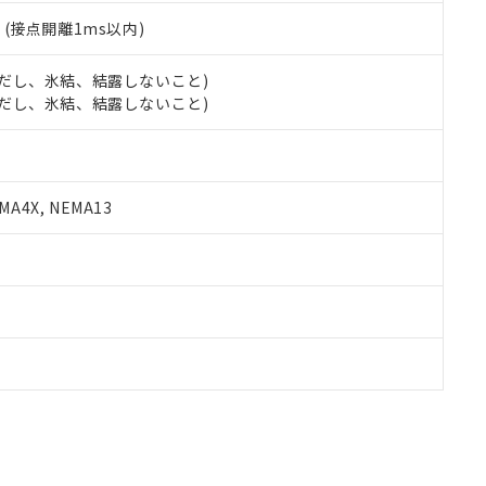
2
(接点開離1ms以内)
 (ただし、氷結、結露しないこと)
 (ただし、氷結、結露しないこと)
A4X, NEMA13