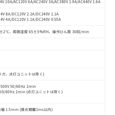
書ダウンロード
す。当社販売部門へお問い合わせください。
 10A/AC120V 6A/AC240V 3A/AC380V 1.9A/AC440V 1.6A
品・サービスに関するお客様との取引・商談に必要な範囲で利用す
合意する
キャンセル
書をダウンロードすることができます。
V 8A/DC120V 2.2A/DC240V 1.1A
利用者とは、
"個人情報の共同利用に関して"
の「1.共同利用者の
V 4A/DC120V 1.1A/DC240V 0.55A
します。
10物質）の非含有証明書
明書（当社基準）
0±2℃、周囲湿度 65±5%RH、操作ひん度 30回/min
日時点で非含有を証明するもので、過去に遡って非含有を証明するも
令のフタル酸エステル類４物質の対応では、対応完了までの期間は出
備考欄に対応日を記載しておりました。
品への在庫切替を完了していることから、特段のことがない限り、20
す。
00Vメガ、点灯ユニットは除く)
0V 50/60Hz 1min
 50/60Hz 1min (点灯ユニットは除く)
振幅 1.5mm (接点開離1ms以内)