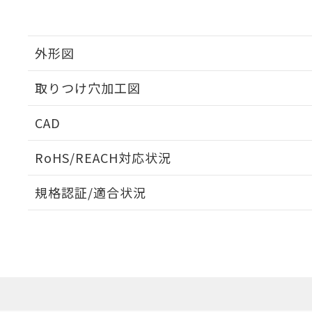
外形図
取りつけ穴加工図
CAD
ログイン/会員登録いただくと、CADデータをダウンロ
RoHS/REACH対応状況
規格認証/適合状況
EU RoHS
注意事項・凡例
UL認証
CSA認証
CEマーキング
ダウンロードデータをご利用いただく前に、以下を必ずお読
Yes
Yes
Yes
対応状況
対応予定月
※1
※2
ソフトウェアの使用条件
対応済み