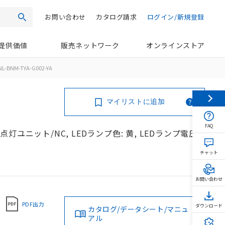
お問い合わせ
カタログ請求
ログイン/新規登録
検索
提供価値
販売ネットワーク
オンラインストア
L-BNM-TYA-G002-YA
マイリストに追加
FAQ
/点灯ユニット/NC, LEDランプ色: 黄, LEDランプ電圧:
チャット
お問い合わせ
PDF出力
ダウンロード
カタログ/データシート/マニュ
アル