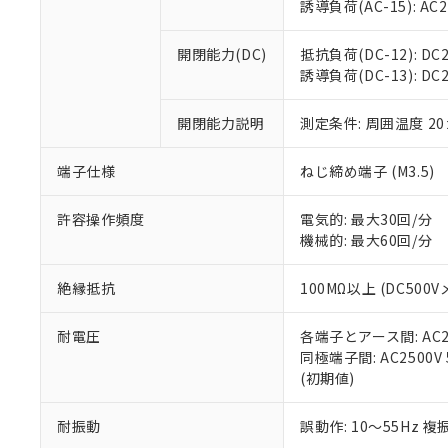
※3 非含有証明
「－」：未確認で
誘導負荷(AC-15): AC24V
白
が、当社の製
さい。
下記の非含有証明
開閉能力(DC)
抵抗負荷(DC-12): DC24
※当社の共同
誘導負荷(DC-13): DC24
いる法人を指
EU RoHS指令（
51物質の非含有証
開閉能力説明
測定条件: 周囲温度 2
※本証明書は発行
また、RoHS指
混在することから
端子仕様
ねじ締め端子 (M3.5)
既に当社にて対応
り割愛しておりま
許容操作頻度
電気的: 最大30回/分
機械的: 最大60回/分
絶縁抵抗
100MΩ以上 (DC5
耐電圧
各端子とアース間: AC250
同極端子間: AC2500V
(初期値)
耐振動
誤動作: 10～55Hz 複