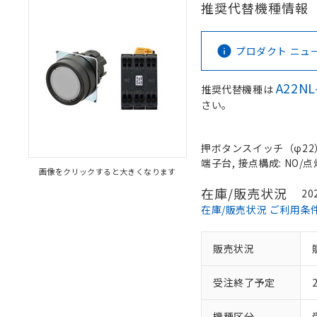
推奨代替機種情報
プロダクト ニュース 
A22NL
推奨代替機種は
さい。
押ボタンスイッチ（φ22）, 
端子台, 接点構成: NO/点
画像をクリックすると大きくなります
在庫/販売状況
20
在庫/販売状況 ご利用条
販売状況
受注終了予定
機種区分