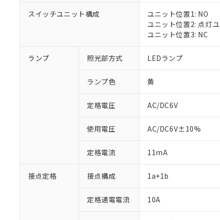
スイッチユニット構成
ユニット位置1: NO
ユニット位置2: 点灯
ユニット位置3: NC
※1 対応状況
ランプ
照光部方式
LEDランプ
対応済み：EU
対応予定：EU R
ランプ色
黄
対応予定なし：EU
調査・確認中：EU
ご利用条件
定格電圧
AC/DC6V
非該当品：ライセ
※1 中国RoHS
仕入先様の事情に
があります。
以下の条件をお読
使用電圧
AC/DC6V±10%
「○」：最大均質
「×」：最大均質
本サービスは
当社は、これ
*EU RoHS指令（10物
定格電流
11mA
「－」：未確認で
鉛(Pb) 1000ppm以下、
くものです。
う）を輸出ま
記
説明
六価クロム(Cr(Ⅵ)) 1
当社制御機器
などの必要な
フタル酸ビス(2-エチルヘ
号
*中国RoHS10物質の基準値 
接点定格
接点構成
1a+1b
ル（DBP） 1000ppm
在庫状況およ
当社は規制貨
Pb(鉛) :1000ppm、 Hg
但し、RoHS指令で産
のであり、閲
ます。
Cr(Ⅵ)(六価クロム) : 
フタル酸エステル類の４
○
一定数以
DBP(フタル酸ジブチル) :
い。
当社は貴社製
定格通電電流
10A
DEHP(フタル酸ビス(2-エ
正式な納期状
置等に一切使
当社販売員に
※2 対応予定月
△
一定数に
当社は、貴社