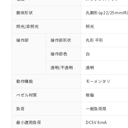
胴体形状
丸胴形(φ22/25mm共
照光/非照光
照光
操作部
操作部形状
丸形 平形
操作部色
白
透明/不透明
透明
動作機能
モーメンタリ
ベゼル材質
樹脂
負荷
一般負荷用
最小適用負荷
DC5V 6mA