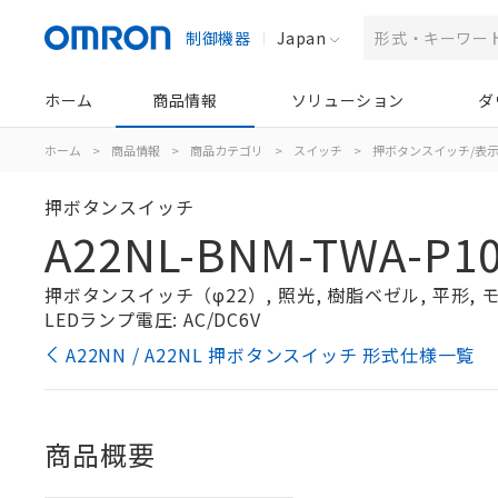
制御機器
Japan
ホーム
商品情報
ソリューション
ダ
ホーム
>
商品情報
>
商品カテゴリ
>
スイッチ
>
押ボタンスイッチ/表
押ボタンスイッチ
A22NL-BNM-TWA-P10
押ボタンスイッチ（φ22）, 照光, 樹脂ベゼル, 平形, モー
LEDランプ電圧: AC/DC6V
A22NN / A22NL 押ボタンスイッチ 形式仕様一覧
商品概要