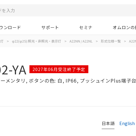
ウンロード
サポート
セミナ
オムロンの
示灯
>
φ22(φ25):照光・非照光・表示灯
>
A22NN / A22NL
>
形式仕様一覧
>
A22
2-YA
2027年06月受注終了予定
メンタリ, ボタンの色: 白, IP66, プッシュインPlus端子台,
日本語
English