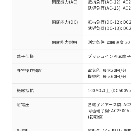
開閉能力(AC)
抵抗負荷(AC-12): AC24
オムロン制御
また当社は、
※2 環境保護使
誘導負荷(AC-15): AC24V
在庫状況およ
部品在庫の切り替
たしません。
－
在庫なし
す。
「ｅ」：有害物質
機器販売
開閉能力(DC)
抵抗負荷(DC-12): DC24
マイパーツ機
「10」：通常の
誘導負荷(DC-13): DC24
ている必要が
味します。
空
受注生産
お客様が当ウ
※3 非含有証明
「－」：未確認で
白
が、当社の製
開閉能力説明
測定条件: 周囲温度 2
さい。
下記の非含有証明
※当社の共同
端子仕様
プッシュインPlus端
いる法人を指
EU RoHS指令（
51物質の非含有証
許容操作頻度
電気的: 最大30回/分
※本証明書は発行
機械的: 最大60回/分
また、RoHS指
混在することから
絶縁抵抗
100MΩ以上 (DC5
既に当社にて対応
り割愛しておりま
耐電圧
各端子とアース間: AC250
同極端子間: AC2500V
(初期値)
耐振動
誤動作: 10～55Hz 複