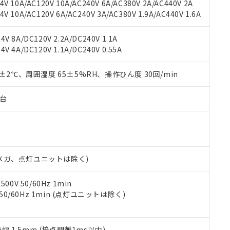
V 10A/AC120V 10A/AC240V 6A/AC380V 2A/AC440V 2A
機器販売店や当社販売拠点は「
販売ネットワーク
」をご確認くだ
販売先および販売に係わる関係者が違法に輸出するおそれがある場
用期限
 10A/AC120V 6A/AC240V 3A/AC380V 1.9A/AC440V 1.6A
び標準価格結果を当社の事前の承諾なく第三者に漏洩または開示し
え状況などにより、予定月が前後することがあります。
(最新の在庫状況については、お客様のお取引先、またはお客様担当
（10物質）のすべてが基準値以下であることを示します。
店・当社販売員にご確認ください)
V 8A/DC120V 2.2A/DC240V 1.1A
能（部品リスト作成サービス）をご利用いただくには、I-Webメン
使用状況下において有害物質が外部に漏えいし、環境に深刻な影響を
V 4A/DC120V 1.1A/DC240V 0.55A
あります。
機種、また在庫状況の情報を公開していない機種
ェブサイト上で当社にご登録された部品リストについて、当社およ
書ダウンロード
す。当社販売部門へお問い合わせください。
品・サービスに関するお客様との取引・商談に必要な範囲で利用す
0±2℃、周囲湿度 65±5%RH、操作ひん度 30回/min
合意する
キャンセル
書をダウンロードすることができます。
利用者とは、
"個人情報の共同利用に関して"
の「1.共同利用者の
子台
します。
10物質）の非含有証明書
明書（当社基準）
日時点で非含有を証明するもので、過去に遡って非含有を証明するも
令のフタル酸エステル類４物質の対応では、対応完了までの期間は出
備考欄に対応日を記載しておりました。
00Vメガ、点灯ユニットは除く)
品への在庫切替を完了していることから、特段のことがない限り、20
す。
0V 50/60Hz 1min
 50/60Hz 1min (点灯ユニットは除く)
振幅 1.5mm (接点開離1ms以内)