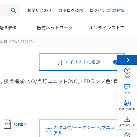
お問い合わせ
カタログ請求
ログイン/新規登録
検索
提供価値
販売ネットワーク
オンラインストア
NL-BNM-TWA-P102-YA
マイリストに追加
FAQ
 接点構成: NO/点灯ユニット/NC, LEDランプ色: 黄,
チャット
お問い合わせ
PDF出力
ダウンロード
カタログ/データシート/マニュ
アル