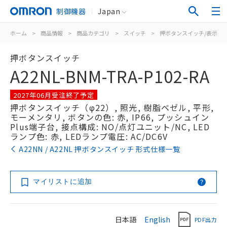
制御機器
Japan
ホーム
>
商品情報
>
商品カテゴリ
>
スイッチ
>
押ボタンスイッチ/表示灯
押ボタンスイッチ
A22NL-BNM-TRA-P102-RA
2027年06月受注終了予定
押ボタンスイッチ（φ22）, 照光, 樹脂ベゼル, 平形,
モーメンタリ, ボタンの色: 赤, IP66, プッシュイン
Plus端子台, 接点構成: NO/点灯ユニット/NC, LED
ランプ色: 赤, LEDランプ電圧: AC/DC6V
A22NN / A22NL 押ボタンスイッチ 形式仕様一覧
マイリストに追加
日本語
English
PDF出力