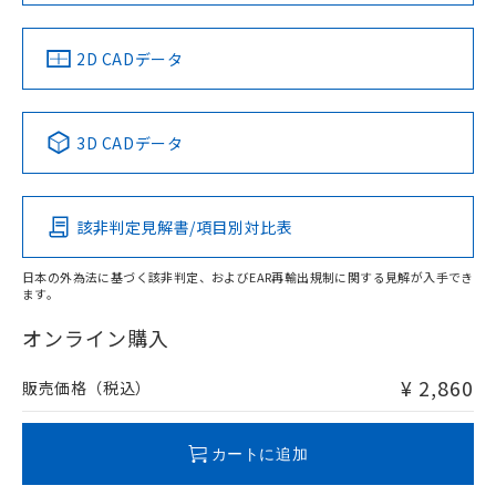
中国 RoHS
注意事項・凡例
2D CADデータ
中国 RoHS表
※1 ※2
3D CADデータ
Pb
Hg
Cd
Cr(VI)
該非判定見解書/項目別対比表
X
O
O
O
日本の外為法に基づく該非判定、およびEAR再輸出規制に関する見解が入手でき
ます。
"対応済み"や非含有の記載がされた商品であっても、流通
在庫等で未対応品が混在する可能性があります。
オンライン購入
非含有品が必要な際は、弊社営業部門もしくは販売店へお
問い合わせください。
¥ 2,860
販売価格（税込）
この製品のRoHS/REACH対応状況ページへ
カートに追加