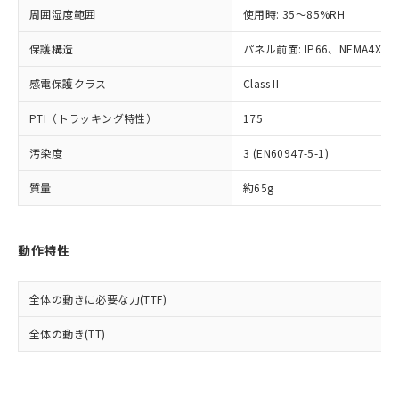
準値以下であることを示します。
該第三者に通知します。また当社は、
示しないようお願いします。
周囲湿度範囲
使用時: 35～85%RH
部品在庫の切り替え状況などにより、予定
「10」：通常の使用状況下において有害物
販売先および販売に係わる関係者が違
マイパーツ機能（部品リスト作成サー
空
受注生産機種、また在庫状況の
月が前後することがあります。
質が外部に漏えいし、環境に深刻な影響を
法に輸出するおそれがある場合は、取
ビス）をご利用いただくには、I-Web
保護構造
パネル前面: IP66、NEMA4X, N
白
情報を公開していない機種
及ぼさない年数を意味します。
り引きをいたしません。
メンバーズにご登録されている必要が
「－」：未確認です。当社販売部門へお問
感電保護クラス
Class II
あります。
い合わせください。
お客様が当ウェブサイト上で当社にご
※3 非含有証明書ダウンロード
PTI（トラッキング特性）
175
登録された部品リストについて、当社
および当社の共同利用者が、当社の製
下記の非含有証明書をダウンロードするこ
汚染度
3 (EN60947-5-1)
品・サービスに関するお客様との取
とができます。
合意する
キャンセル
引・商談に必要な範囲で利用すること
質量
約65g
をご了承ください。
EU RoHS指令（10物質）の非含有証明書
※当社の共同利用者とは、
"個人情報
51物質の非含有証明書（当社基準）
の共同利用に関して"
の「1.共同利
※本証明書は発行日時点で非含有を証明す
動作特性
用者の範囲」に記載されている法人を
るもので、過去に遡って非含有を証明する
指します。
ものではありません。
全体の動きに必要な力(TTF)
また、RoHS指令のフタル酸エステル類４
物質の対応では、対応完了までの期間は出
全体の動き(TT)
荷製品に未対応品が混在することから備考
欄に対応日を記載しておりました。
既に当社にて対応品への在庫切替を完了
していることから、特段のことがない限