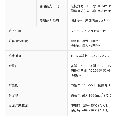
※1 中国RoHS○×表
非含有の対応状況を調査中または確認中の
商品の当社在庫状況および標準価格
開閉能力(DC)
抵抗負荷(DC-12): DC24V 8A/DC
商品です。
(税抜)を提供させていただくもので
誘導負荷(DC-13): DC24V 4A/DC
「○」：最大均質材料含有率が中国RoHSの
非該当品：ライセンス料など無形物で、有
す。
基準値以下であることを示します。
害物質有無と関係のない商品です。
開閉能力説明
測定条件: 周囲温度 20±2℃、
当社制御機器事業取扱商品の中には、
「×」：最大均質材料含有率が中国RoHSの
仕入先様の事情により、非含有部品として
本サービスの対象外となる商品もある
基準値を超えていることを示します。
いたものが、含有品と判明した場合などや
当社は、これら貴社製品のうち、外国
端子仕様
プッシュインPlus端子台
ことをご了承ください。
「－」：未確認です。当社販売部門へお問
むを得ず変更することがあります。
為替および外国貿易法に定める商品
在庫状況および標準価格照会結果は、
い合わせください。
許容操作頻度
電気的: 最大30回/分
（以下｢規制貨物等」という）を輸出
記載している更新日時点での社内デー
機械的: 最大60回/分
*EU RoHS指令（10物質）：
または国外への提供する場合は、日本
記
タに基づき作成されるものであり、閲
説明
鉛(Pb) 1000ppm以下、 水銀(Hg) 1000ppm以下、 カド
*中国RoHS10物質の基準値 (GB/T26572)：
国政府の輸出許可(または役務取引許
号
覧された時点での実際の在庫および標
ミウム(Cd) 100ppm以下、
Pb(鉛) :1000ppm、 Hg(水銀) : 1000ppm、 Cd(カドミウ
絶縁抵抗
100MΩ以上 (DC500Vメガ、
可)を取得するなどの必要な手続きを
六価クロム(Cr(Ⅵ)) 1000ppm以下、ポリ臭化ビフェニル
ム) : 100ppm、
準価格とは異なる場合があることをご
類(PBB) 1000ppm以下、ポリ臭化ジフェニルエーテル類
Cr(Ⅵ)(六価クロム) : 1000ppm、 PBBs(ポリ臭化ビフェ
とります。
了承ください。
(PBDE) 1000ppm以下、フタル酸ビス(2-エチルヘキシ
耐電圧
各端子とアース間: AC2500V 50/
○
一定数以上の在庫あり
ニル類) : 1000ppm、 PBDEs(ポリ臭化ジフェニルエーテ
当社は規制貨物を破棄する場合は、完
ル) (DEHP)(別名：DOP) 1000ppm以下、フタル酸ブチ
正式な納期状況および標準価格はお客
ル類) : 1000ppm、
同極端子間: AC2500V 50/60
ルベンジル（BBP） 1000ppm以下、フタル酸ジブチル
全に破砕するなど、違法に輸出されな
DBP(フタル酸ジブチル) : 1000ppm、 DIBP(フタル酸ジ
(初期値)
様のお取引先、またはお客様担当のオ
（DBP） 1000ppm以下、フタル酸ジイソブチル
イソブチル) : 1000ppm、 BBP(フタル酸ブチルベンジ
△
一定数には満たないが在庫あり
いよう必要な手段を講じます。
ムロン制御機器販売店・当社販売員に
(DIBP) 1000ppm以下
ル) : 1000ppm、
当社は貴社製品を、核兵器、ミサイ
但し、RoHS指令で産業用監視および制御機器に対する
耐振動
誤動作: 10～55Hz 複振幅 1.
DEHP(フタル酸ビス(2-エチルヘキシル)) : 1000ppm
ご相談ください。
適用除外項目は除く。
ル、化学兵器、生物兵器またはその他
－
在庫なし(最新の在庫状況につ
オムロン制御機器販売店や当社販売拠
フタル酸エステル類の４物質については閾値を超える意
2
耐衝撃
誤動作: 最大1000m/s
(接点開
武器並びにこれらの製造装置等に一切
いては、お客様のお取引先、ま
図的な使用がないことを確認しています。
点は「
販売ネットワーク
」をご確認
※2 環境保護使用期限
使用いたしません。
たはお客様担当のオムロン制御
ください。
周囲温度範囲
使用時: -25～55℃ (ただし
当社は、貴社製品を第三者に販売する
機器販売店・当社販売員にご確
在庫状況および標準価格結果を当社の
保存時: -40～80℃ (ただし
※2 対応予定月
「ｅ」：有害物質（10物質）のすべてが基
場合は、上記1、2および3の内容を当
認ください)
事前の承諾なく第三者に漏洩または開