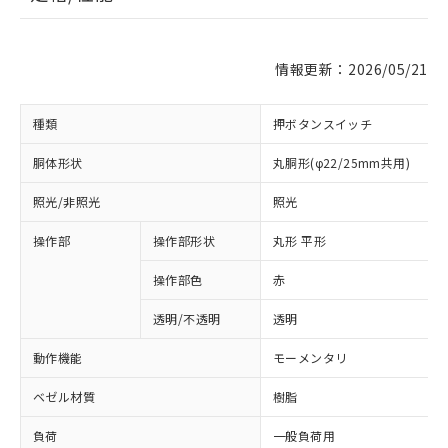
情報更新：2026/05/21
種類
押ボタンスイッチ
胴体形状
丸胴形(φ22/25mm共用)
照光/非照光
照光
操作部
操作部形状
丸形 平形
操作部色
赤
透明/不透明
透明
動作機能
モーメンタリ
ベゼル材質
樹脂
負荷
一般負荷用