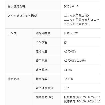
最小適用負荷
DC5V 6mA
スイッチユニット構成
ユニット位置1: NO
ユニット位置2: 点灯ユニット
ユニット位置3: NC
ランプ
照光部方式
LEDランプ
ランプ色
赤
※1 対応状況
定格電圧
AC/DC6V
対応済み：EU RoHS指令（10物質）の
使用電圧
AC/DC6V±10%
非含有に対応した製品が提供可能な商品で
す。
定格電流
11mA
対応予定：EU RoHS指令（10物質）の非含
ご利用条件
有に対応した製品に切り替える予定のある
接点定格
接点構成
1a+1b
商品です。
対応予定なし：EU RoHS指令（10物質）の
定格通電電流
10A
以下の条件をお読みいただき、同意のうえ
非含有に非対応の商品で、対応品を出す予
ご利用ください。
定はありません。
開閉能力(AC)
抵抗負荷(AC-12): AC24V 10A/A
誘導負荷(AC-15): AC24V 10A/AC
調査・確認中：EU RoHS指令（10物質）の
本サービスは、当社制御機器事業取扱