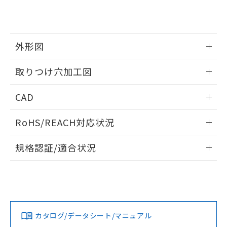
り、2022年1月12日より割愛しておりま
す。
外形図
情報更新：2026/05/21
取りつけ穴加工図
情報更新：2026/05/21
CAD
ログイン/会員登録いただくと、CADデータをダウンロー
RoHS/REACH対応状況
ドすることができます。
情報更新：2026/7/29
規格認証/適合状況
ログイン/会員登録
EU RoHS
注意事項・凡例
A22NL-BNM-TRA-P102-RAについての規格認証/適合状況に
ついては、「カスタマーサポートセンタ お客様相談室」また
は貴社担当オムロン営業員または販売店にお問い合わせくだ
対応状況
対応予定月
※1
※2
さい。
ダウンロードデータをご利用いただく前に、以下を必ずお読
みください。
カタログ/データシート/マニュアル
対応済み
ソフトウェアの使用条件
お問い合わせ