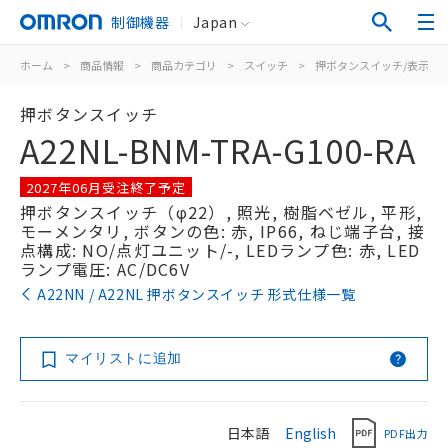
制御機器
Japan
ホーム
>
商品情報
>
商品カテゴリ
>
スイッチ
>
押ボタンスイッチ/表示灯
押ボタンスイッチ
A22NL-BNM-TRA-G100-RA
2027年06月受注終了予定
押ボタンスイッチ（φ22）, 照光, 樹脂ベゼル, 平形,
モーメンタリ, ボタンの色: 赤, IP66, ねじ端子台, 接
点構成: NO/点灯ユニット/-, LEDランプ色: 赤, LED
ランプ電圧: AC/DC6V
A22NN / A22NL 押ボタンスイッチ 形式仕様一覧
マイリストに追加
日本語
English
PDF出力