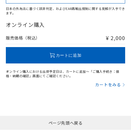
日本の外為法に基づく該非判定、およびEAR再輸出規制に関する見解が入手でき
ます。
"対応済み"や非含有の記載がされた商品であっても、流通
在庫等で未対応品が混在する可能性があります。
オンライン購入
非含有品が必要な際は、弊社営業部門もしくは販売店へお
問い合わせください。
¥ 2,000
販売価格（税込）
この製品のRoHS/REACH対応状況ページへ
カートに追加
オンライン購入における出荷予定日は、カートに追加～「ご購入手続き：価
格・納期の確認」画面にてご確認ください。
カートをみる
ページ先頭へ戻る