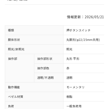
情報更新：2026/05/21
種類
押ボタンスイッチ
胴体形状
丸胴形(φ22/25mm共用)
照光/非照光
照光
操作部
操作部形状
丸形 平形
操作部色
赤
透明/不透明
透明
動作機能
モーメンタリ
ベゼル材質
樹脂
負荷
一般負荷用