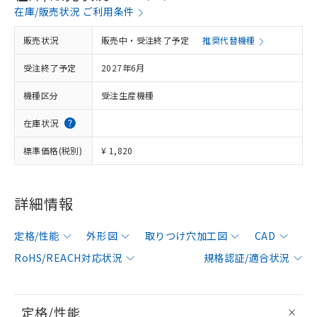
在庫/販売状況 ご利用条件
販売状況
販売中・受注終了予定
推奨代替機種
受注終了予定
2027年6月
機種区分
受注生産機種
在庫状況
標準価格(税別)
¥ 1,820
詳細情報
定格/性能
外形図
取りつけ穴加工図
CAD
RoHS/REACH対応状況
規格認証/適合状況
定格/性能