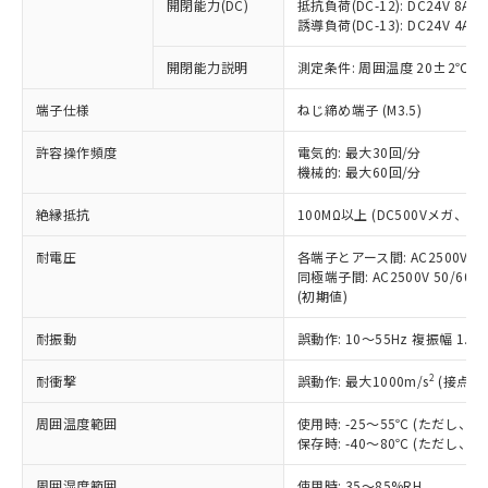
基準値を超えていることを示します。
いたものが、含有品と判明した場合などや
開閉能力(DC)
抵抗負荷(DC-12): DC24V 8A/DC
当社は、これら貴社製品のうち、外国
ことをご了承ください。
「－」：未確認です。当社販売部門へお問
誘導負荷(DC-13): DC24V 4A/DC
むを得ず変更することがあります。
為替および外国貿易法に定める商品
在庫状況および標準価格照会結果は、
い合わせください。
（以下｢規制貨物等」という）を輸出
記載している更新日時点での社内デー
開閉能力説明
測定条件: 周囲温度 20±2℃、
*EU RoHS指令（10物質）：
または国外への提供する場合は、日本
記
タに基づき作成されるものであり、閲
説明
鉛(Pb) 1000ppm以下、 水銀(Hg) 1000ppm以下、 カド
*中国RoHS10物質の基準値 (GB/T26572)：
国政府の輸出許可(または役務取引許
号
覧された時点での実際の在庫および標
ミウム(Cd) 100ppm以下、
Pb(鉛) :1000ppm、 Hg(水銀) : 1000ppm、 Cd(カドミウ
端子仕様
ねじ締め端子 (M3.5)
可)を取得するなどの必要な手続きを
六価クロム(Cr(Ⅵ)) 1000ppm以下、ポリ臭化ビフェニル
ム) : 100ppm、
準価格とは異なる場合があることをご
類(PBB) 1000ppm以下、ポリ臭化ジフェニルエーテル類
Cr(Ⅵ)(六価クロム) : 1000ppm、 PBBs(ポリ臭化ビフェ
とります。
了承ください。
許容操作頻度
電気的: 最大30回/分
(PBDE) 1000ppm以下、フタル酸ビス(2-エチルヘキシ
○
一定数以上の在庫あり
ニル類) : 1000ppm、 PBDEs(ポリ臭化ジフェニルエーテ
当社は規制貨物を破棄する場合は、完
ル) (DEHP)(別名：DOP) 1000ppm以下、フタル酸ブチ
機械的: 最大60回/分
正式な納期状況および標準価格はお客
ル類) : 1000ppm、
ルベンジル（BBP） 1000ppm以下、フタル酸ジブチル
全に破砕するなど、違法に輸出されな
DBP(フタル酸ジブチル) : 1000ppm、 DIBP(フタル酸ジ
様のお取引先、またはお客様担当のオ
（DBP） 1000ppm以下、フタル酸ジイソブチル
イソブチル) : 1000ppm、 BBP(フタル酸ブチルベンジ
△
一定数には満たないが在庫あり
いよう必要な手段を講じます。
絶縁抵抗
100MΩ以上 (DC500Vメガ、
ムロン制御機器販売店・当社販売員に
(DIBP) 1000ppm以下
ル) : 1000ppm、
当社は貴社製品を、核兵器、ミサイ
但し、RoHS指令で産業用監視および制御機器に対する
DEHP(フタル酸ビス(2-エチルヘキシル)) : 1000ppm
ご相談ください。
適用除外項目は除く。
耐電圧
各端子とアース間: AC2500V 50/
ル、化学兵器、生物兵器またはその他
－
在庫なし(最新の在庫状況につ
オムロン制御機器販売店や当社販売拠
フタル酸エステル類の４物質については閾値を超える意
同極端子間: AC2500V 50/60
武器並びにこれらの製造装置等に一切
いては、お客様のお取引先、ま
図的な使用がないことを確認しています。
点は「
販売ネットワーク
」をご確認
(初期値)
※2 環境保護使用期限
使用いたしません。
たはお客様担当のオムロン制御
ください。
当社は、貴社製品を第三者に販売する
機器販売店・当社販売員にご確
在庫状況および標準価格結果を当社の
耐振動
誤動作: 10～55Hz 複振幅 1.
※2 対応予定月
「ｅ」：有害物質（10物質）のすべてが基
場合は、上記1、2および3の内容を当
認ください)
事前の承諾なく第三者に漏洩または開
準値以下であることを示します。
該第三者に通知します。また当社は、
示しないようお願いします。
2
耐衝撃
誤動作: 最大1000m/s
(接点開
部品在庫の切り替え状況などにより、予定
「10」：通常の使用状況下において有害物
販売先および販売に係わる関係者が違
マイパーツ機能（部品リスト作成サー
空
受注生産機種、また在庫状況の
月が前後することがあります。
質が外部に漏えいし、環境に深刻な影響を
法に輸出するおそれがある場合は、取
周囲温度範囲
使用時: -25～55℃ (ただし
ビス）をご利用いただくには、I-Web
白
情報を公開していない機種
及ぼさない年数を意味します。
り引きをいたしません。
保存時: -40～80℃ (ただし
メンバーズにご登録されている必要が
「－」：未確認です。当社販売部門へお問
あります。
い合わせください。
周囲湿度範囲
使用時: 35～85%RH