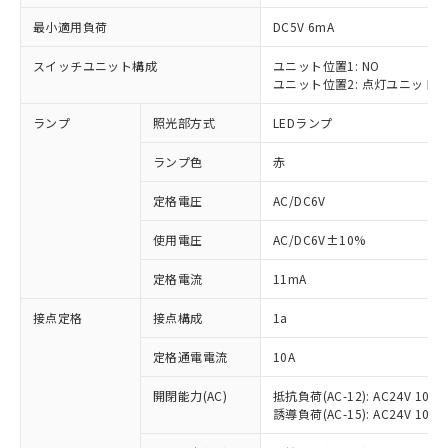
最小適用負荷
DC5V 6mA
スイッチユニット構成
ユニット位置1: NO
ユニット位置2: 点灯ユニット
※1 対応状況
ランプ
照光部方式
LEDランプ
対応済み：EU RoHS指令（10物質）の
非含有に対応した製品が提供可能な商品で
ランプ色
赤
す。
対応予定：EU RoHS指令（10物質）の非含
定格電圧
AC/DC6V
ご利用条件
有に対応した製品に切り替える予定のある
使用電圧
AC/DC6V±10%
商品です。
対応予定なし：EU RoHS指令（10物質）の
以下の条件をお読みいただき、同意のうえ
定格電流
11mA
非含有に非対応の商品で、対応品を出す予
ご利用ください。
定はありません。
接点定格
接点構成
1a
調査・確認中：EU RoHS指令（10物質）の
本サービスは、当社制御機器事業取扱
※1 中国RoHS○×表
非含有の対応状況を調査中または確認中の
商品の当社在庫状況および標準価格
定格通電電流
10A
商品です。
(税抜)を提供させていただくもので
「○」：最大均質材料含有率が中国RoHSの
非該当品：ライセンス料など無形物で、有
開閉能力(AC)
抵抗負荷(AC-12): AC24V 10A/A
す。
基準値以下であることを示します。
害物質有無と関係のない商品です。
誘導負荷(AC-15): AC24V 10A/AC
当社制御機器事業取扱商品の中には、
「×」：最大均質材料含有率が中国RoHSの
仕入先様の事情により、非含有部品として
本サービスの対象外となる商品もある