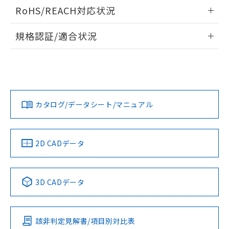
ログイン/会員登録いただくと、CADデータをダウンロー
RoHS/REACH対応状況
ドすることができます。
情報更新：2026/7/29
規格認証/適合状況
ログイン/会員登録
EU RoHS
注意事項・凡例
UL認証
CSA認証
CEマーキング
Yes
Yes
Yes
対応状況
対応予定月
※1
※2
ダウンロードデータをご利用いただく前に、以下を必ずお読
みください。
カタログ/データシート/マニュアル
対応済み
ソフトウェアの使用条件
LR型式承認
DNV型式承認
BV型式承認
KR型式承
（イギリス
（ノルウェー
（フランス
（韓国
船舶規格）
船舶規格）
船舶規格）
船舶規格
中国 RoHS
注意事項・凡例
2D CADデータ
No
No
No
No
中国 RoHS表
※1 ※2
3D CADデータ
この製品の規格認証/適合状況ページへ
Pb
Hg
Cd
Cr(VI)
その他の認証はこちらのページからご検索ください
該非判定見解書/項目別対比表
X
O
O
O