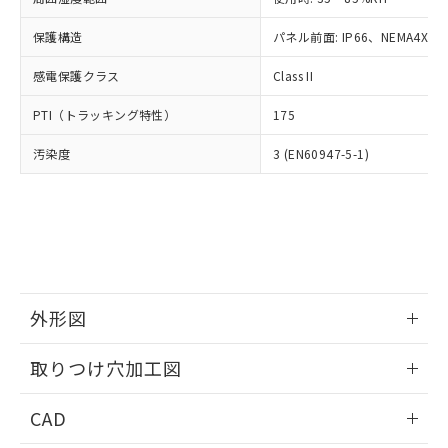
お客様が当ウェブサイト上で当社にご
※3 非含有証明書ダウンロード
登録された部品リストについて、当社
保護構造
パネル前面: IP66、NEMA4X, N
および当社の共同利用者が、当社の製
下記の非含有証明書をダウンロードするこ
品・サービスに関するお客様との取
感電保護クラス
Class II
とができます。
合意する
キャンセル
引・商談に必要な範囲で利用すること
をご了承ください。
PTI（トラッキング特性）
175
EU RoHS指令（10物質）の非含有証明書
※当社の共同利用者とは、
"個人情報
51物質の非含有証明書（当社基準）
の共同利用に関して"
の「1.共同利
汚染度
3 (EN60947-5-1)
※本証明書は発行日時点で非含有を証明す
用者の範囲」に記載されている法人を
るもので、過去に遡って非含有を証明する
指します。
ものではありません。
また、RoHS指令のフタル酸エステル類４
物質の対応では、対応完了までの期間は出
荷製品に未対応品が混在することから備考
欄に対応日を記載しておりました。
既に当社にて対応品への在庫切替を完了
外形図
していることから、特段のことがない限
情報更新：2026/05/21
り、2022年1月12日より割愛しておりま
取りつけ穴加工図
す。
情報更新：2026/05/21
CAD