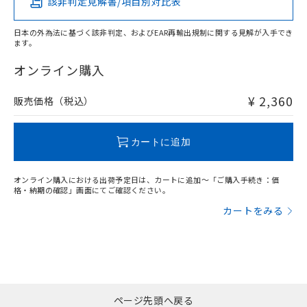
該非判定見解書/項目別対比表
X
O
O
O
日本の外為法に基づく該非判定、およびEAR再輸出規制に関する見解が入手でき
ます。
"対応済み"や非含有の記載がされた商品であっても、流通
在庫等で未対応品が混在する可能性があります。
オンライン購入
非含有品が必要な際は、弊社営業部門もしくは販売店へお
問い合わせください。
¥ 2,360
販売価格（税込）
この製品のRoHS/REACH対応状況ページへ
カートに追加
オンライン購入における出荷予定日は、カートに追加～「ご購入手続き：価
格・納期の確認」画面にてご確認ください。
カートをみる
ページ先頭へ戻る