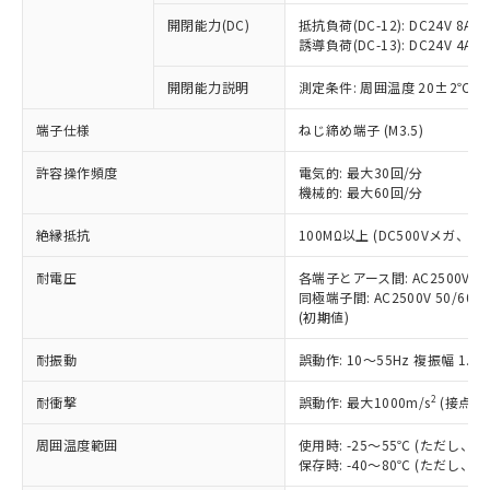
本サービスの対象外となる商品もある
基準値を超えていることを示します。
いたものが、含有品と判明した場合などや
当社は、これら貴社製品のうち、外国
ことをご了承ください。
開閉能力(DC)
抵抗負荷(DC-12): DC24V 8A/DC
「－」：未確認です。当社販売部門へお問
むを得ず変更することがあります。
為替および外国貿易法に定める商品
誘導負荷(DC-13): DC24V 4A/DC
在庫状況および標準価格照会結果は、
い合わせください。
（以下｢規制貨物等」という）を輸出
記載している更新日時点での社内デー
*EU RoHS指令（10物質）：
または国外への提供する場合は、日本
開閉能力説明
測定条件: 周囲温度 20±2℃、
記
タに基づき作成されるものであり、閲
説明
鉛(Pb) 1000ppm以下、 水銀(Hg) 1000ppm以下、 カド
*中国RoHS10物質の基準値 (GB/T26572)：
国政府の輸出許可(または役務取引許
号
覧された時点での実際の在庫および標
ミウム(Cd) 100ppm以下、
Pb(鉛) :1000ppm、 Hg(水銀) : 1000ppm、 Cd(カドミウ
端子仕様
ねじ締め端子 (M3.5)
可)を取得するなどの必要な手続きを
六価クロム(Cr(Ⅵ)) 1000ppm以下、ポリ臭化ビフェニル
ム) : 100ppm、
準価格とは異なる場合があることをご
類(PBB) 1000ppm以下、ポリ臭化ジフェニルエーテル類
Cr(Ⅵ)(六価クロム) : 1000ppm、 PBBs(ポリ臭化ビフェ
とります。
了承ください。
(PBDE) 1000ppm以下、フタル酸ビス(2-エチルヘキシ
○
一定数以上の在庫あり
ニル類) : 1000ppm、 PBDEs(ポリ臭化ジフェニルエーテ
許容操作頻度
電気的: 最大30回/分
当社は規制貨物を破棄する場合は、完
ル) (DEHP)(別名：DOP) 1000ppm以下、フタル酸ブチ
正式な納期状況および標準価格はお客
ル類) : 1000ppm、
機械的: 最大60回/分
ルベンジル（BBP） 1000ppm以下、フタル酸ジブチル
全に破砕するなど、違法に輸出されな
DBP(フタル酸ジブチル) : 1000ppm、 DIBP(フタル酸ジ
様のお取引先、またはお客様担当のオ
（DBP） 1000ppm以下、フタル酸ジイソブチル
イソブチル) : 1000ppm、 BBP(フタル酸ブチルベンジ
△
一定数には満たないが在庫あり
いよう必要な手段を講じます。
ムロン制御機器販売店・当社販売員に
(DIBP) 1000ppm以下
ル) : 1000ppm、
絶縁抵抗
100MΩ以上 (DC500Vメガ、
当社は貴社製品を、核兵器、ミサイ
但し、RoHS指令で産業用監視および制御機器に対する
DEHP(フタル酸ビス(2-エチルヘキシル)) : 1000ppm
ご相談ください。
適用除外項目は除く。
ル、化学兵器、生物兵器またはその他
－
在庫なし(最新の在庫状況につ
オムロン制御機器販売店や当社販売拠
耐電圧
各端子とアース間: AC2500V 50/
フタル酸エステル類の４物質については閾値を超える意
武器並びにこれらの製造装置等に一切
いては、お客様のお取引先、ま
図的な使用がないことを確認しています。
同極端子間: AC2500V 50/60
点は「
販売ネットワーク
」をご確認
※2 環境保護使用期限
使用いたしません。
(初期値)
たはお客様担当のオムロン制御
ください。
当社は、貴社製品を第三者に販売する
機器販売店・当社販売員にご確
在庫状況および標準価格結果を当社の
※2 対応予定月
「ｅ」：有害物質（10物質）のすべてが基
耐振動
誤動作: 10～55Hz 複振幅 1.
場合は、上記1、2および3の内容を当
認ください)
事前の承諾なく第三者に漏洩または開
準値以下であることを示します。
該第三者に通知します。また当社は、
示しないようお願いします。
2
耐衝撃
誤動作: 最大1000m/s
(接点開
部品在庫の切り替え状況などにより、予定
「10」：通常の使用状況下において有害物
販売先および販売に係わる関係者が違
マイパーツ機能（部品リスト作成サー
空
受注生産機種、また在庫状況の
月が前後することがあります。
質が外部に漏えいし、環境に深刻な影響を
法に輸出するおそれがある場合は、取
ビス）をご利用いただくには、I-Web
白
情報を公開していない機種
周囲温度範囲
使用時: -25～55℃ (ただし
及ぼさない年数を意味します。
り引きをいたしません。
メンバーズにご登録されている必要が
保存時: -40～80℃ (ただし
「－」：未確認です。当社販売部門へお問
あります。