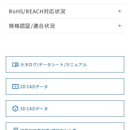
ログイン/会員登録いただくと、CADデータをダウンロー
RoHS/REACH対応状況
ドすることができます。
情報更新：2026/7/29
規格認証/適合状況
ログイン/会員登録
EU RoHS
注意事項・凡例
UL認証
CSA認証
CEマーキング
Yes
Yes
Yes
対応状況
対応予定月
※1
※2
ダウンロードデータをご利用いただく前に、以下を必ずお読
みください。
カタログ/データシート/マニュアル
対応済み
ソフトウェアの使用条件
LR型式承認
DNV型式承認
BV型式承認
KR型式承
（イギリス
（ノルウェー
（フランス
（韓国
船舶規格）
船舶規格）
船舶規格）
船舶規格
中国 RoHS
注意事項・凡例
2D CADデータ
No
No
No
No
中国 RoHS表
※1 ※2
3D CADデータ
この製品の規格認証/適合状況ページへ
Pb
Hg
Cd
Cr(VI)
その他の認証はこちらのページからご検索ください