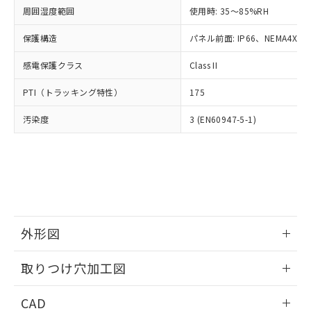
い合わせください。
お客様が当ウェブサイト上で当社にご
周囲湿度範囲
使用時: 35～85%RH
※3 非含有証明書ダウンロード
登録された部品リストについて、当社
保護構造
パネル前面: IP66、NEMA4X, N
および当社の共同利用者が、当社の製
下記の非含有証明書をダウンロードするこ
品・サービスに関するお客様との取
とができます。
感電保護クラス
Class II
合意する
キャンセル
引・商談に必要な範囲で利用すること
をご了承ください。
EU RoHS指令（10物質）の非含有証明書
PTI（トラッキング特性）
175
※当社の共同利用者とは、
"個人情報
51物質の非含有証明書（当社基準）
の共同利用に関して"
の「1.共同利
汚染度
3 (EN60947-5-1)
※本証明書は発行日時点で非含有を証明す
用者の範囲」に記載されている法人を
るもので、過去に遡って非含有を証明する
指します。
ものではありません。
また、RoHS指令のフタル酸エステル類４
物質の対応では、対応完了までの期間は出
荷製品に未対応品が混在することから備考
欄に対応日を記載しておりました。
既に当社にて対応品への在庫切替を完了
外形図
していることから、特段のことがない限
り、2022年1月12日より割愛しておりま
情報更新：2026/05/21
取りつけ穴加工図
す。
情報更新：2026/05/21
CAD