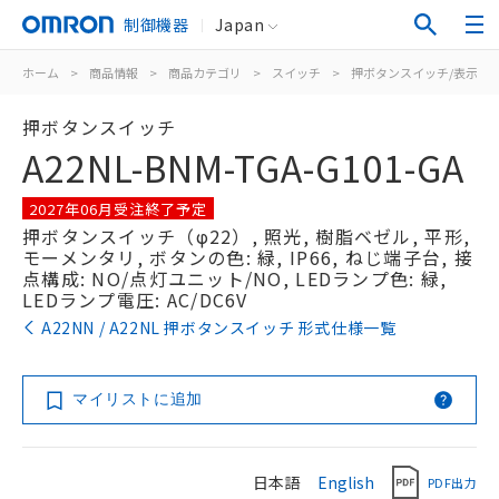
制御機器
Japan
ホーム
>
商品情報
>
商品カテゴリ
>
スイッチ
>
押ボタンスイッチ/表示灯
押ボタンスイッチ
A22NL-BNM-TGA-G101-GA
2027年06月受注終了予定
押ボタンスイッチ（φ22）, 照光, 樹脂ベゼル, 平形,
モーメンタリ, ボタンの色: 緑, IP66, ねじ端子台, 接
点構成: NO/点灯ユニット/NO, LEDランプ色: 緑,
LEDランプ電圧: AC/DC6V
A22NN / A22NL 押ボタンスイッチ 形式仕様一覧
マイリストに追加
日本語
English
PDF出力