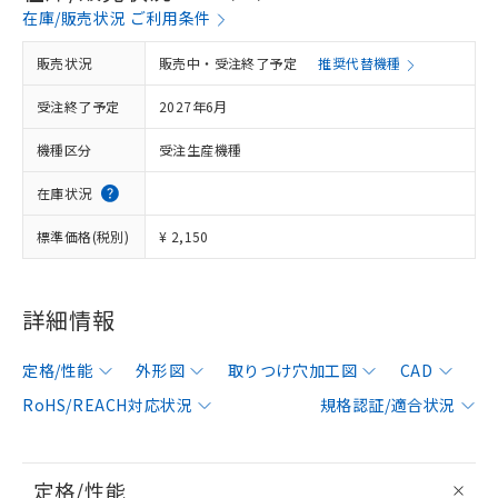
在庫/販売状況 ご利用条件
販売状況
販売中・受注終了予定
推奨代替機種
受注終了予定
2027年6月
機種区分
受注生産機種
在庫状況
標準価格(税別)
¥ 2,150
詳細情報
定格/性能
外形図
取りつけ穴加工図
CAD
RoHS/REACH対応状況
規格認証/適合状況
定格/性能