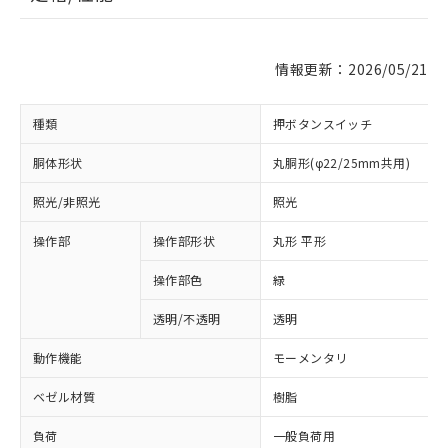
情報更新：2026/05/21
種類
押ボタンスイッチ
胴体形状
丸胴形(φ22/25mm共用)
照光/非照光
照光
操作部
操作部形状
丸形 平形
操作部色
緑
透明/不透明
透明
動作機能
モーメンタリ
ベゼル材質
樹脂
負荷
一般負荷用