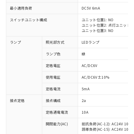
最小適用負荷
DC5V 6mA
スイッチユニット構成
ユニット位置1: NO
ユニット位置2: 点灯ユニット
※1 対応状況
ユニット位置3: NO
ランプ
照光部方式
LEDランプ
対応済み：EU RoHS指令（10物質）の
非含有に対応した製品が提供可能な商品で
ランプ色
緑
す。
対応予定：EU RoHS指令（10物質）の非含
定格電圧
AC/DC6V
ご利用条件
有に対応した製品に切り替える予定のある
商品です。
使用電圧
AC/DC6V±10%
対応予定なし：EU RoHS指令（10物質）の
以下の条件をお読みいただき、同意のうえ
非含有に非対応の商品で、対応品を出す予
定格電流
5mA
ご利用ください。
定はありません。
調査・確認中：EU RoHS指令（10物質）の
接点定格
接点構成
2a
本サービスは、当社制御機器事業取扱
※1 中国RoHS○×表
非含有の対応状況を調査中または確認中の
商品の当社在庫状況および標準価格
定格通電電流
10A
商品です。
(税抜)を提供させていただくもので
「○」：最大均質材料含有率が中国RoHSの
非該当品：ライセンス料など無形物で、有
す。
開閉能力(AC)
抵抗負荷(AC-12): AC24V 10A/A
基準値以下であることを示します。
害物質有無と関係のない商品です。
当社制御機器事業取扱商品の中には、
誘導負荷(AC-15): AC24V 10A/AC
「×」：最大均質材料含有率が中国RoHSの
仕入先様の事情により、非含有部品として