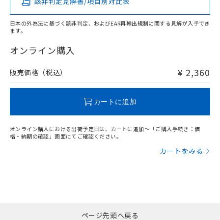
該非判定見解書/項目別対比表
X
O
O
O
日本の外為法に基づく該非判定、およびEAR再輸出規制に関する見解が入手でき
ます。
"対応済み"や非含有の記載がされた商品であっても、流通
在庫等で未対応品が混在する可能性があります。
オンライン購入
非含有品が必要な際は、弊社営業部門もしくは販売店へお
問い合わせください。
¥ 2,360
販売価格（税込）
この製品のRoHS/REACH対応状況ページへ
カートに追加
オンライン購入における出荷予定日は、カートに追加～「ご購入手続き：価
格・納期の確認」画面にてご確認ください。
カートをみる
ページ先頭へ戻る