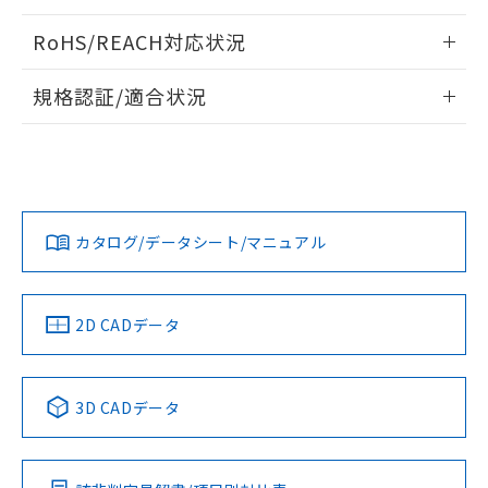
ログイン/会員登録いただくと、CADデータをダウンロー
RoHS/REACH対応状況
ドすることができます。
情報更新：2026/7/29
規格認証/適合状況
ログイン/会員登録
EU RoHS
注意事項・凡例
UL認証
CSA認証
CEマーキング
Yes
Yes
Yes
対応状況
対応予定月
※1
※2
ダウンロードデータをご利用いただく前に、以下を必ずお読
みください。
カタログ/データシート/マニュアル
対応済み
ソフトウェアの使用条件
LR型式承認
DNV型式承認
BV型式承認
KR型式承
（イギリス
（ノルウェー
（フランス
（韓国
船舶規格）
船舶規格）
船舶規格）
船舶規格
中国 RoHS
注意事項・凡例
2D CADデータ
No
No
No
No
中国 RoHS表
※1 ※2
3D CADデータ
この製品の規格認証/適合状況ページへ
Pb
Hg
Cd
Cr(VI)
その他の認証はこちらのページからご検索ください