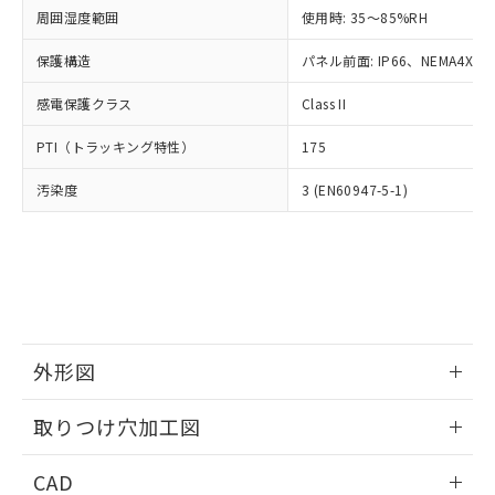
い合わせください。
お客様が当ウェブサイト上で当社にご
周囲湿度範囲
使用時: 35～85%RH
※3 非含有証明書ダウンロード
登録された部品リストについて、当社
保護構造
パネル前面: IP66、NEMA4X, N
および当社の共同利用者が、当社の製
下記の非含有証明書をダウンロードするこ
品・サービスに関するお客様との取
とができます。
感電保護クラス
Class II
合意する
キャンセル
引・商談に必要な範囲で利用すること
をご了承ください。
EU RoHS指令（10物質）の非含有証明書
PTI（トラッキング特性）
175
※当社の共同利用者とは、
"個人情報
51物質の非含有証明書（当社基準）
の共同利用に関して"
の「1.共同利
汚染度
3 (EN60947-5-1)
※本証明書は発行日時点で非含有を証明す
用者の範囲」に記載されている法人を
るもので、過去に遡って非含有を証明する
指します。
ものではありません。
また、RoHS指令のフタル酸エステル類４
物質の対応では、対応完了までの期間は出
荷製品に未対応品が混在することから備考
欄に対応日を記載しておりました。
既に当社にて対応品への在庫切替を完了
外形図
していることから、特段のことがない限
り、2022年1月12日より割愛しておりま
情報更新：2026/05/21
取りつけ穴加工図
す。
情報更新：2026/05/21
CAD