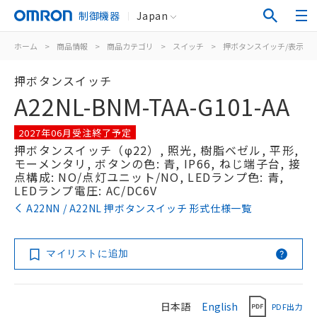
制御機器
Japan
ホーム
>
商品情報
>
商品カテゴリ
>
スイッチ
>
押ボタンスイッチ/表示灯
押ボタンスイッチ
A22NL-BNM-TAA-G101-AA
2027年06月受注終了予定
押ボタンスイッチ（φ22）, 照光, 樹脂ベゼル, 平形,
モーメンタリ, ボタンの色: 青, IP66, ねじ端子台, 接
点構成: NO/点灯ユニット/NO, LEDランプ色: 青,
LEDランプ電圧: AC/DC6V
A22NN / A22NL 押ボタンスイッチ 形式仕様一覧
マイリストに追加
日本語
English
PDF出力