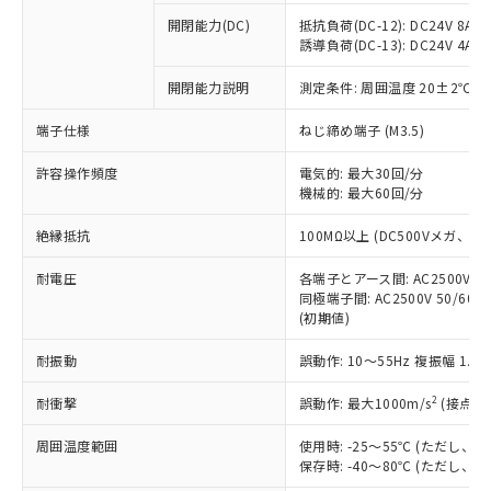
本サービスの対象外となる商品もある
基準値を超えていることを示します。
いたものが、含有品と判明した場合などや
当社は、これら貴社製品のうち、外国
ことをご了承ください。
開閉能力(DC)
抵抗負荷(DC-12): DC24V 8A/DC
「－」：未確認です。当社販売部門へお問
むを得ず変更することがあります。
為替および外国貿易法に定める商品
誘導負荷(DC-13): DC24V 4A/DC
在庫状況および標準価格照会結果は、
い合わせください。
（以下｢規制貨物等」という）を輸出
記載している更新日時点での社内デー
*EU RoHS指令（10物質）：
または国外への提供する場合は、日本
開閉能力説明
測定条件: 周囲温度 20±2℃、
記
タに基づき作成されるものであり、閲
説明
鉛(Pb) 1000ppm以下、 水銀(Hg) 1000ppm以下、 カド
*中国RoHS10物質の基準値 (GB/T26572)：
国政府の輸出許可(または役務取引許
号
覧された時点での実際の在庫および標
ミウム(Cd) 100ppm以下、
Pb(鉛) :1000ppm、 Hg(水銀) : 1000ppm、 Cd(カドミウ
端子仕様
ねじ締め端子 (M3.5)
可)を取得するなどの必要な手続きを
六価クロム(Cr(Ⅵ)) 1000ppm以下、ポリ臭化ビフェニル
ム) : 100ppm、
準価格とは異なる場合があることをご
類(PBB) 1000ppm以下、ポリ臭化ジフェニルエーテル類
Cr(Ⅵ)(六価クロム) : 1000ppm、 PBBs(ポリ臭化ビフェ
とります。
了承ください。
(PBDE) 1000ppm以下、フタル酸ビス(2-エチルヘキシ
○
一定数以上の在庫あり
ニル類) : 1000ppm、 PBDEs(ポリ臭化ジフェニルエーテ
許容操作頻度
電気的: 最大30回/分
当社は規制貨物を破棄する場合は、完
ル) (DEHP)(別名：DOP) 1000ppm以下、フタル酸ブチ
正式な納期状況および標準価格はお客
ル類) : 1000ppm、
機械的: 最大60回/分
ルベンジル（BBP） 1000ppm以下、フタル酸ジブチル
全に破砕するなど、違法に輸出されな
DBP(フタル酸ジブチル) : 1000ppm、 DIBP(フタル酸ジ
様のお取引先、またはお客様担当のオ
（DBP） 1000ppm以下、フタル酸ジイソブチル
イソブチル) : 1000ppm、 BBP(フタル酸ブチルベンジ
△
一定数には満たないが在庫あり
いよう必要な手段を講じます。
ムロン制御機器販売店・当社販売員に
(DIBP) 1000ppm以下
ル) : 1000ppm、
絶縁抵抗
100MΩ以上 (DC500Vメガ、
当社は貴社製品を、核兵器、ミサイ
但し、RoHS指令で産業用監視および制御機器に対する
DEHP(フタル酸ビス(2-エチルヘキシル)) : 1000ppm
ご相談ください。
適用除外項目は除く。
ル、化学兵器、生物兵器またはその他
－
在庫なし(最新の在庫状況につ
オムロン制御機器販売店や当社販売拠
耐電圧
各端子とアース間: AC2500V 50/
フタル酸エステル類の４物質については閾値を超える意
武器並びにこれらの製造装置等に一切
いては、お客様のお取引先、ま
図的な使用がないことを確認しています。
同極端子間: AC2500V 50/60
点は「
販売ネットワーク
」をご確認
※2 環境保護使用期限
使用いたしません。
(初期値)
たはお客様担当のオムロン制御
ください。
当社は、貴社製品を第三者に販売する
機器販売店・当社販売員にご確
在庫状況および標準価格結果を当社の
※2 対応予定月
「ｅ」：有害物質（10物質）のすべてが基
耐振動
誤動作: 10～55Hz 複振幅 1.
場合は、上記1、2および3の内容を当
認ください)
事前の承諾なく第三者に漏洩または開
準値以下であることを示します。
該第三者に通知します。また当社は、
示しないようお願いします。
2
耐衝撃
誤動作: 最大1000m/s
(接点開
部品在庫の切り替え状況などにより、予定
「10」：通常の使用状況下において有害物
販売先および販売に係わる関係者が違
マイパーツ機能（部品リスト作成サー
空
受注生産機種、また在庫状況の
月が前後することがあります。
質が外部に漏えいし、環境に深刻な影響を
法に輸出するおそれがある場合は、取
ビス）をご利用いただくには、I-Web
白
情報を公開していない機種
周囲温度範囲
使用時: -25～55℃ (ただし
及ぼさない年数を意味します。
り引きをいたしません。
メンバーズにご登録されている必要が
保存時: -40～80℃ (ただし
「－」：未確認です。当社販売部門へお問
あります。