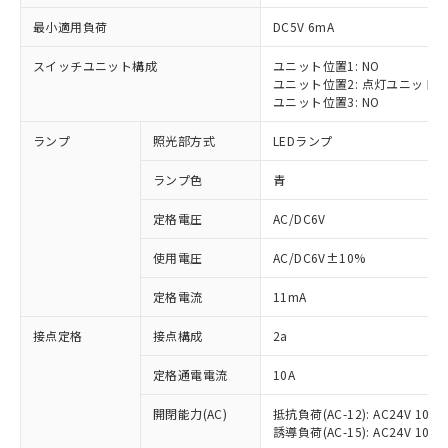
最小適用負荷
DC5V 6mA
スイッチユニット構成
ユニット位置1: NO
ユニット位置2: 点灯ユニット
※1 対応状況
ユニット位置3: NO
ランプ
照光部方式
LEDランプ
対応済み：EU RoHS指令（10物質）の
非含有に対応した製品が提供可能な商品で
ランプ色
青
す。
対応予定：EU RoHS指令（10物質）の非含
定格電圧
AC/DC6V
ご利用条件
有に対応した製品に切り替える予定のある
商品です。
使用電圧
AC/DC6V±10%
対応予定なし：EU RoHS指令（10物質）の
以下の条件をお読みいただき、同意のうえ
非含有に非対応の商品で、対応品を出す予
定格電流
11mA
ご利用ください。
定はありません。
調査・確認中：EU RoHS指令（10物質）の
接点定格
接点構成
2a
本サービスは、当社制御機器事業取扱
※1 中国RoHS○×表
非含有の対応状況を調査中または確認中の
商品の当社在庫状況および標準価格
定格通電電流
10A
商品です。
(税抜)を提供させていただくもので
「○」：最大均質材料含有率が中国RoHSの
非該当品：ライセンス料など無形物で、有
す。
開閉能力(AC)
抵抗負荷(AC-12): AC24V 10A/A
基準値以下であることを示します。
害物質有無と関係のない商品です。
当社制御機器事業取扱商品の中には、
誘導負荷(AC-15): AC24V 10A/AC
「×」：最大均質材料含有率が中国RoHSの
仕入先様の事情により、非含有部品として