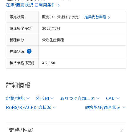
在庫/販売状況 ご利用条件
販売状況
販売中・受注終了予定
推奨代替機種
受注終了予定
2027年6月
機種区分
受注生産機種
在庫状況
標準価格(税別)
¥ 2,150
詳細情報
定格/性能
外形図
取りつけ穴加工図
CAD
RoHS/REACH対応状況
規格認証/適合状況
定格/性能