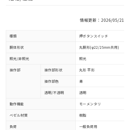
情報更新：2026/05/21
種類
押ボタンスイッチ
胴体形状
丸胴形(φ22/25mm共用)
照光/非照光
照光
操作部
操作部形状
丸形 平形
操作部色
青
透明/不透明
透明
動作機能
モーメンタリ
ベゼル材質
樹脂
負荷
一般負荷用