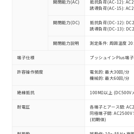
空
受注生産
開閉能力(AC)
抵抗負荷(AC-12): AC24
お客様が当ウ
※3 非含有証明
「－」：未確認で
白
誘導負荷(AC-15): AC24V
が、当社の製
さい。
下記の非含有証明
※当社の共同
開閉能力(DC)
抵抗負荷(DC-12): DC24
いる法人を指
EU RoHS指令（
誘導負荷(DC-13): DC24
51物質の非含有証
※本証明書は発行
開閉能力説明
測定条件: 周囲温度 2
また、RoHS指
混在することから
端子仕様
プッシュインPlus端
既に当社にて対応
り割愛しておりま
許容操作頻度
電気的: 最大30回/分
機械的: 最大60回/分
絶縁抵抗
100MΩ以上 (DC5
耐電圧
各端子とアース間: AC250
同極端子間: AC2500V
(初期値)
耐振動
誤動作: 10～55Hz 複