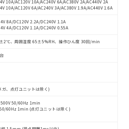
機種、また在庫状況の情報を公開していない機種
V 10A/AC120V 10A/AC240V 6A/AC380V 2A/AC440V 2A
ェブサイト上で当社にご登録された部品リストについて、当社およ
書ダウンロード
す。当社販売部門へお問い合わせください。
 10A/AC120V 6A/AC240V 3A/AC380V 1.9A/AC440V 1.6A
品・サービスに関するお客様との取引・商談に必要な範囲で利用す
合意する
キャンセル
書をダウンロードすることができます。
利用者とは、
"個人情報の共同利用に関して"
の「1.共同利用者の
V 8A/DC120V 2.2A/DC240V 1.1A
します。
10物質）の非含有証明書
V 4A/DC120V 1.1A/DC240V 0.55A
明書（当社基準）
日時点で非含有を証明するもので、過去に遡って非含有を証明するも
0±2℃、周囲湿度 65±5%RH、操作ひん度 30回/min
令のフタル酸エステル類４物質の対応では、対応完了までの期間は出
備考欄に対応日を記載しておりました。
子台
品への在庫切替を完了していることから、特段のことがない限り、20
す。
00Vメガ、点灯ユニットは除く)
0V 50/60Hz 1min
 50/60Hz 1min (点灯ユニットは除く)
振幅 1.5mm (接点開離1ms以内)