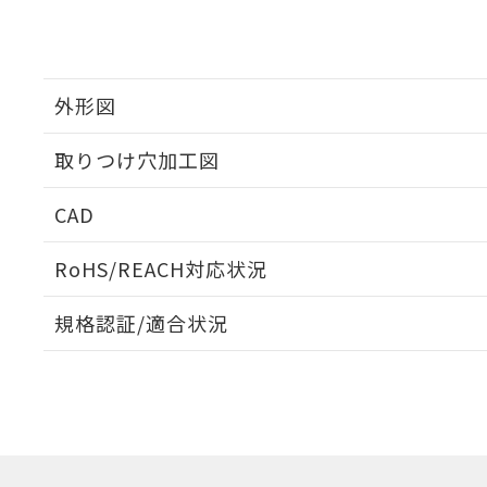
外形図
取りつけ穴加工図
CAD
ログイン/会員登録いただくと、CADデータをダウンロ
RoHS/REACH対応状況
規格認証/適合状況
EU RoHS
注意事項・凡例
A22NL-BNA-TYA-P101-YAについての規格認証/適
業員または販売店にお問い合わせください。
ダウンロードデータをご利用いただく前に、以下を必ずお読
対応状況
対応予定月
※1
※2
ソフトウェアの使用条件
対応済み