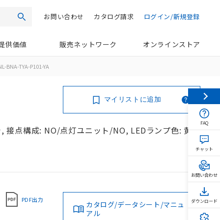
お問い合わせ
カタログ請求
ログイン/新規登録
検索
提供価値
販売ネットワーク
オンラインストア
L-BNA-TYA-P101-YA
マイリストに追加
FAQ
 接点構成: NO/点灯ユニット/NO, LEDランプ色: 黄,
チャット
お問い合わせ
PDF出力
ダウンロード
カタログ/データシート/マニュ
アル