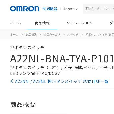
制御機器
Japan
ホーム
商品情報
ソリューション
ダ
ホーム
>
商品情報
>
商品カテゴリ
>
スイッチ
>
押ボタンスイッチ/表
押ボタンスイッチ
A22NL-BNA-TYA-P101
押ボタンスイッチ（φ22）, 照光, 樹脂ベゼル, 平形, オル
LEDランプ電圧: AC/DC6V
A22NN / A22NL 押ボタンスイッチ 形式仕様一覧
商品概要