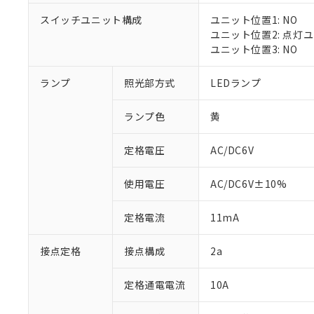
対応済み：EU
スイッチユニット構成
ユニット位置1: NO
対応予定：EU R
ユニット位置2: 点灯
対応予定なし：EU
ユニット位置3: NO
調査・確認中：EU
ご利用条件
非該当品：ライセ
※1 中国RoHS
ランプ
照光部方式
LEDランプ
仕入先様の事情に
があります。
以下の条件をお読
「○」：最大均質
ランプ色
黄
「×」：最大均質
本サービスは
当社は、これ
*EU RoHS指令（10物
「－」：未確認で
鉛(Pb) 1000ppm以下、
くものです。
う）を輸出ま
定格電圧
AC/DC6V
記
説明
六価クロム(Cr(Ⅵ)) 1
当社制御機器
などの必要な
フタル酸ビス(2-エチルヘ
号
*中国RoHS10物質の基準値 
ル（DBP） 1000ppm
在庫状況およ
当社は規制貨
Pb(鉛) :1000ppm、 Hg
但し、RoHS指令で産
使用電圧
AC/DC6V±10%
のであり、閲
ます。
Cr(Ⅵ)(六価クロム) : 
フタル酸エステル類の４
○
一定数以
DBP(フタル酸ジブチル) :
い。
当社は貴社製
DEHP(フタル酸ビス(2-エ
正式な納期状
定格電流
11mA
置等に一切使
当社販売員に
※2 対応予定月
△
一定数に
当社は、貴社
オムロン制御
また当社は、
※2 環境保護使
接点定格
接点構成
2a
在庫状況およ
部品在庫の切り替
たしません。
－
在庫なし
す。
「ｅ」：有害物質
機器販売
定格通電電流
10A
マイパーツ機
「10」：通常の
ている必要が
味します。