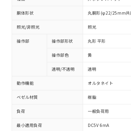
胴体形状
丸胴形(φ22/25mm共
照光/非照光
照光
操作部
操作部形状
丸形 平形
操作部色
黄
透明/不透明
透明
動作機能
オルタネイト
ベゼル材質
樹脂
負荷
一般負荷用
※1 対応状況
最小適用負荷
DC5V 6mA