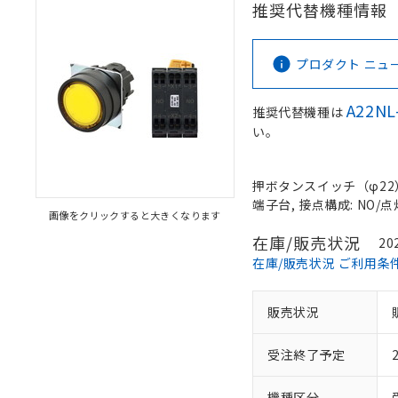
推奨代替機種情報
プロダクト ニュース 
A22NL
推奨代替機種は
い。
押ボタンスイッチ（φ22）, 
端子台, 接点構成: NO/点
画像をクリックすると大きくなります
在庫/販売状況
20
在庫/販売状況 ご利用条
販売状況
受注終了予定
機種区分