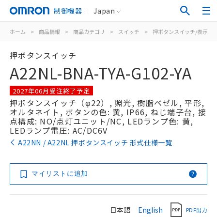
制御機器
Japan
ホーム
>
商品情報
>
商品カテゴリ
>
スイッチ
>
押ボタンスイッチ/表示灯
押ボタンスイッチ
A22NL-BNA-TYA-G102-YA
2027年06月受注終了予定
押ボタンスイッチ（φ22）, 照光, 樹脂ベゼル, 平形,
オルタネイト, ボタンの色: 黄, IP66, ねじ端子台, 接
点構成: NO/点灯ユニット/NC, LEDランプ色: 黄,
LEDランプ電圧: AC/DC6V
A22NN / A22NL 押ボタンスイッチ 形式仕様一覧
マイリストに追加
日本語
English
PDF出力