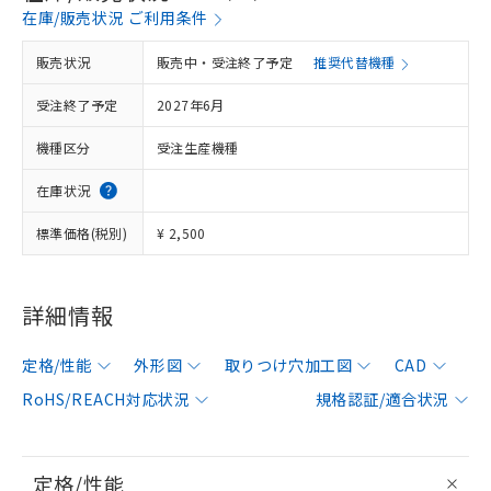
在庫/販売状況 ご利用条件
販売状況
販売中・受注終了予定
推奨代替機種
受注終了予定
2027年6月
機種区分
受注生産機種
在庫状況
標準価格(税別)
¥ 2,500
詳細情報
定格/性能
外形図
取りつけ穴加工図
CAD
RoHS/REACH対応状況
規格認証/適合状況
定格/性能