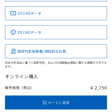
LR型式承認
DNV型式承認
BV型式承認
KR型式承
（イギリス
（ノルウェー
（フランス
（韓国
船舶規格）
船舶規格）
船舶規格）
船舶規格
中国 RoHS
注意事項・凡例
2D CADデータ
No
No
No
No
中国 RoHS表
※1 ※2
3D CADデータ
この製品の規格認証/適合状況ページへ
Pb
Hg
Cd
Cr(VI)
その他の認証はこちらのページからご検索ください
該非判定見解書/項目別対比表
X
O
O
O
日本の外為法に基づく該非判定、およびEAR再輸出規制に関する見解が入手でき
ます。
"対応済み"や非含有の記載がされた商品であっても、流通
在庫等で未対応品が混在する可能性があります。
オンライン購入
非含有品が必要な際は、弊社営業部門もしくは販売店へお
問い合わせください。
¥ 2,750
販売価格（税込）
この製品のRoHS/REACH対応状況ページへ
カートに追加