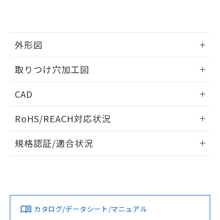
り、2022年1月12日より割愛しておりま
す。
外形図
情報更新：2026/05/21
取りつけ穴加工図
情報更新：2026/05/21
CAD
ログイン/会員登録いただくと、CADデータをダウンロー
RoHS/REACH対応状況
ドすることができます。
情報更新：2026/7/29
規格認証/適合状況
ログイン/会員登録
EU RoHS
注意事項・凡例
UL認証
CSA認証
CEマーキング
Yes
Yes
Yes
対応状況
対応予定月
※1
※2
ダウンロードデータをご利用いただく前に、以下を必ずお読
みください。
カタログ/データシート/マニュアル
対応済み
ソフトウェアの使用条件