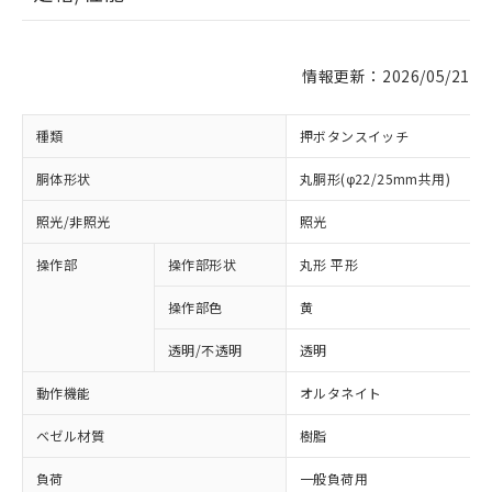
情報更新：2026/05/21
種類
押ボタンスイッチ
胴体形状
丸胴形(φ22/25mm共用)
照光/非照光
照光
操作部
操作部形状
丸形 平形
操作部色
黄
透明/不透明
透明
動作機能
オルタネイト
ベゼル材質
樹脂
負荷
一般負荷用