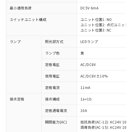
最小適用負荷
DC5V 6mA
スイッチユニット構成
ユニット位置1: NO
ユニット位置2: 点灯ユニット
ユニット位置3: NC
ランプ
照光部方式
LEDランプ
ランプ色
黄
※1 対応状況
定格電圧
AC/DC6V
対応済み：EU RoHS指令（10物質）の
使用電圧
AC/DC6V±10%
非含有に対応した製品が提供可能な商品で
す。
定格電流
11mA
対応予定：EU RoHS指令（10物質）の非含
ご利用条件
有に対応した製品に切り替える予定のある
接点定格
接点構成
1a+1b
商品です。
対応予定なし：EU RoHS指令（10物質）の
定格通電電流
10A
以下の条件をお読みいただき、同意のうえ
非含有に非対応の商品で、対応品を出す予
ご利用ください。
定はありません。
開閉能力(AC)
抵抗負荷(AC-12): AC24V 10A/A
誘導負荷(AC-15): AC24V 10A/AC
調査・確認中：EU RoHS指令（10物質）の
本サービスは、当社制御機器事業取扱