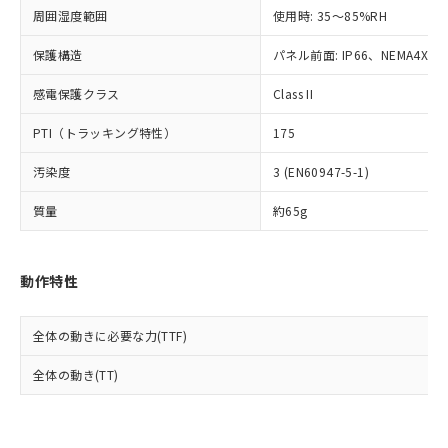
準値以下であることを示します。
該第三者に通知します。また当社は、
示しないようお願いします。
周囲湿度範囲
使用時: 35～85%RH
部品在庫の切り替え状況などにより、予定
「10」：通常の使用状況下において有害物
販売先および販売に係わる関係者が違
マイパーツ機能（部品リスト作成サー
空
受注生産機種、また在庫状況の
月が前後することがあります。
質が外部に漏えいし、環境に深刻な影響を
法に輸出するおそれがある場合は、取
ビス）をご利用いただくには、I-Web
保護構造
パネル前面: IP66、NEMA4X, N
白
情報を公開していない機種
及ぼさない年数を意味します。
り引きをいたしません。
メンバーズにご登録されている必要が
「－」：未確認です。当社販売部門へお問
感電保護クラス
Class II
あります。
い合わせください。
お客様が当ウェブサイト上で当社にご
※3 非含有証明書ダウンロード
PTI（トラッキング特性）
175
登録された部品リストについて、当社
および当社の共同利用者が、当社の製
下記の非含有証明書をダウンロードするこ
汚染度
3 (EN60947-5-1)
品・サービスに関するお客様との取
とができます。
合意する
キャンセル
引・商談に必要な範囲で利用すること
質量
約65g
をご了承ください。
EU RoHS指令（10物質）の非含有証明書
※当社の共同利用者とは、
"個人情報
51物質の非含有証明書（当社基準）
の共同利用に関して"
の「1.共同利
※本証明書は発行日時点で非含有を証明す
動作特性
用者の範囲」に記載されている法人を
るもので、過去に遡って非含有を証明する
指します。
ものではありません。
全体の動きに必要な力(TTF)
また、RoHS指令のフタル酸エステル類４
物質の対応では、対応完了までの期間は出
全体の動き(TT)
荷製品に未対応品が混在することから備考
欄に対応日を記載しておりました。
既に当社にて対応品への在庫切替を完了
していることから、特段のことがない限