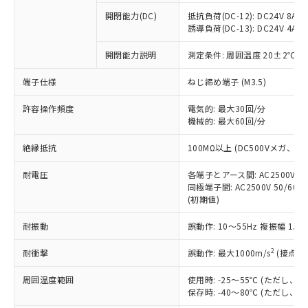
※1 中国RoHS○×表
非含有の対応状況を調査中または確認中の
商品の当社在庫状況および標準価格
開閉能力(DC)
抵抗負荷(DC-12): DC24V 8A/DC
商品です。
(税抜)を提供させていただくもので
誘導負荷(DC-13): DC24V 4A/DC
「○」：最大均質材料含有率が中国RoHSの
非該当品：ライセンス料など無形物で、有
す。
基準値以下であることを示します。
害物質有無と関係のない商品です。
開閉能力説明
測定条件: 周囲温度 20±2℃、
当社制御機器事業取扱商品の中には、
「×」：最大均質材料含有率が中国RoHSの
仕入先様の事情により、非含有部品として
本サービスの対象外となる商品もある
基準値を超えていることを示します。
いたものが、含有品と判明した場合などや
当社は、これら貴社製品のうち、外国
端子仕様
ねじ締め端子 (M3.5)
ことをご了承ください。
「－」：未確認です。当社販売部門へお問
むを得ず変更することがあります。
為替および外国貿易法に定める商品
在庫状況および標準価格照会結果は、
い合わせください。
許容操作頻度
電気的: 最大30回/分
（以下｢規制貨物等」という）を輸出
記載している更新日時点での社内デー
機械的: 最大60回/分
*EU RoHS指令（10物質）：
または国外への提供する場合は、日本
記
タに基づき作成されるものであり、閲
説明
鉛(Pb) 1000ppm以下、 水銀(Hg) 1000ppm以下、 カド
*中国RoHS10物質の基準値 (GB/T26572)：
国政府の輸出許可(または役務取引許
号
覧された時点での実際の在庫および標
ミウム(Cd) 100ppm以下、
Pb(鉛) :1000ppm、 Hg(水銀) : 1000ppm、 Cd(カドミウ
絶縁抵抗
100MΩ以上 (DC500Vメガ、
可)を取得するなどの必要な手続きを
六価クロム(Cr(Ⅵ)) 1000ppm以下、ポリ臭化ビフェニル
ム) : 100ppm、
準価格とは異なる場合があることをご
類(PBB) 1000ppm以下、ポリ臭化ジフェニルエーテル類
Cr(Ⅵ)(六価クロム) : 1000ppm、 PBBs(ポリ臭化ビフェ
とります。
了承ください。
(PBDE) 1000ppm以下、フタル酸ビス(2-エチルヘキシ
耐電圧
各端子とアース間: AC2500V 50/
○
一定数以上の在庫あり
ニル類) : 1000ppm、 PBDEs(ポリ臭化ジフェニルエーテ
当社は規制貨物を破棄する場合は、完
ル) (DEHP)(別名：DOP) 1000ppm以下、フタル酸ブチ
正式な納期状況および標準価格はお客
ル類) : 1000ppm、
同極端子間: AC2500V 50/60
ルベンジル（BBP） 1000ppm以下、フタル酸ジブチル
全に破砕するなど、違法に輸出されな
DBP(フタル酸ジブチル) : 1000ppm、 DIBP(フタル酸ジ
(初期値)
様のお取引先、またはお客様担当のオ
（DBP） 1000ppm以下、フタル酸ジイソブチル
イソブチル) : 1000ppm、 BBP(フタル酸ブチルベンジ
△
一定数には満たないが在庫あり
いよう必要な手段を講じます。
ムロン制御機器販売店・当社販売員に
(DIBP) 1000ppm以下
ル) : 1000ppm、
当社は貴社製品を、核兵器、ミサイ
但し、RoHS指令で産業用監視および制御機器に対する
耐振動
誤動作: 10～55Hz 複振幅 1.
DEHP(フタル酸ビス(2-エチルヘキシル)) : 1000ppm
ご相談ください。
適用除外項目は除く。
ル、化学兵器、生物兵器またはその他
－
在庫なし(最新の在庫状況につ
オムロン制御機器販売店や当社販売拠
フタル酸エステル類の４物質については閾値を超える意
2
耐衝撃
誤動作: 最大1000m/s
(接点開
武器並びにこれらの製造装置等に一切
いては、お客様のお取引先、ま
図的な使用がないことを確認しています。
点は「
販売ネットワーク
」をご確認
※2 環境保護使用期限
使用いたしません。
たはお客様担当のオムロン制御
ください。
周囲温度範囲
使用時: -25～55℃ (ただし
当社は、貴社製品を第三者に販売する
機器販売店・当社販売員にご確
在庫状況および標準価格結果を当社の
保存時: -40～80℃ (ただし
※2 対応予定月
「ｅ」：有害物質（10物質）のすべてが基
場合は、上記1、2および3の内容を当
認ください)
事前の承諾なく第三者に漏洩または開