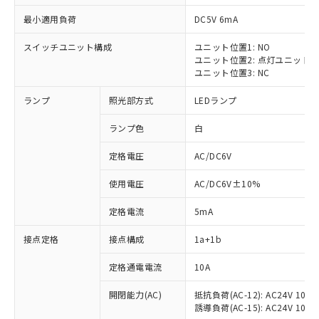
最小適用負荷
DC5V 6mA
スイッチユニット構成
ユニット位置1: NO
ユニット位置2: 点灯ユニット
ユニット位置3: NC
ランプ
照光部方式
LEDランプ
ランプ色
白
※1 対応状況
定格電圧
AC/DC6V
対応済み：EU RoHS指令（10物質）の
使用電圧
AC/DC6V±10%
非含有に対応した製品が提供可能な商品で
す。
定格電流
5mA
対応予定：EU RoHS指令（10物質）の非含
ご利用条件
有に対応した製品に切り替える予定のある
接点定格
接点構成
1a+1b
商品です。
対応予定なし：EU RoHS指令（10物質）の
定格通電電流
10A
以下の条件をお読みいただき、同意のうえ
非含有に非対応の商品で、対応品を出す予
ご利用ください。
定はありません。
開閉能力(AC)
抵抗負荷(AC-12): AC24V 10A/A
誘導負荷(AC-15): AC24V 10A/AC
調査・確認中：EU RoHS指令（10物質）の
本サービスは、当社制御機器事業取扱