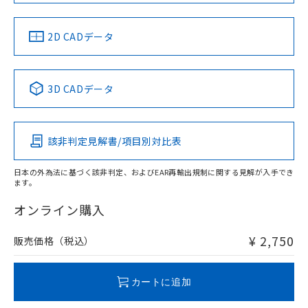
LR型式承認
DNV型式承認
BV型式承認
KR型式承
（イギリス
（ノルウェー
（フランス
（韓国
船舶規格）
船舶規格）
船舶規格）
船舶規格
中国 RoHS
注意事項・凡例
2D CADデータ
No
No
No
No
中国 RoHS表
※1 ※2
3D CADデータ
この製品の規格認証/適合状況ページへ
Pb
Hg
Cd
Cr(VI)
その他の認証はこちらのページからご検索ください
該非判定見解書/項目別対比表
X
O
O
O
日本の外為法に基づく該非判定、およびEAR再輸出規制に関する見解が入手でき
ます。
"対応済み"や非含有の記載がされた商品であっても、流通
在庫等で未対応品が混在する可能性があります。
オンライン購入
非含有品が必要な際は、弊社営業部門もしくは販売店へお
問い合わせください。
¥ 2,750
販売価格（税込）
この製品のRoHS/REACH対応状況ページへ
カートに追加