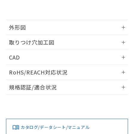
り、2022年1月12日より割愛しておりま
す。
外形図
情報更新：2026/05/21
取りつけ穴加工図
情報更新：2026/05/21
CAD
ログイン/会員登録いただくと、CADデータをダウンロー
RoHS/REACH対応状況
ドすることができます。
情報更新：2026/7/29
規格認証/適合状況
ログイン/会員登録
EU RoHS
注意事項・凡例
UL認証
CSA認証
CEマーキング
Yes
Yes
Yes
対応状況
対応予定月
※1
※2
ダウンロードデータをご利用いただく前に、以下を必ずお読
みください。
カタログ/データシート/マニュアル
対応済み
ソフトウェアの使用条件