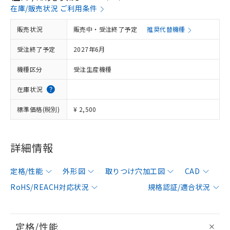
在庫/販売状況 ご利用条件
販売状況
販売中・受注終了予定
推奨代替機種
受注終了予定
2027年6月
機種区分
受注生産機種
在庫状況
標準価格(税別)
¥ 2,500
詳細情報
定格/性能
外形図
取りつけ穴加工図
CAD
RoHS/REACH対応状況
規格認証/適合状況
定格/性能