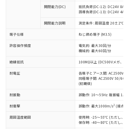
※1 中国RoHS○×表
非含有の対応状況を調査中または確認中の
商品の当社在庫状況および標準価格
開閉能力(DC)
抵抗負荷(DC-12): DC24V 8A/DC
商品です。
(税抜)を提供させていただくもので
誘導負荷(DC-13): DC24V 4A/DC
「○」：最大均質材料含有率が中国RoHSの
非該当品：ライセンス料など無形物で、有
す。
基準値以下であることを示します。
害物質有無と関係のない商品です。
開閉能力説明
測定条件: 周囲温度 20±2℃、
当社制御機器事業取扱商品の中には、
「×」：最大均質材料含有率が中国RoHSの
仕入先様の事情により、非含有部品として
本サービスの対象外となる商品もある
基準値を超えていることを示します。
いたものが、含有品と判明した場合などや
当社は、これら貴社製品のうち、外国
端子仕様
ねじ締め端子 (M3.5)
ことをご了承ください。
「－」：未確認です。当社販売部門へお問
むを得ず変更することがあります。
為替および外国貿易法に定める商品
在庫状況および標準価格照会結果は、
い合わせください。
許容操作頻度
電気的: 最大30回/分
（以下｢規制貨物等」という）を輸出
記載している更新日時点での社内デー
機械的: 最大60回/分
*EU RoHS指令（10物質）：
または国外への提供する場合は、日本
記
タに基づき作成されるものであり、閲
説明
鉛(Pb) 1000ppm以下、 水銀(Hg) 1000ppm以下、 カド
*中国RoHS10物質の基準値 (GB/T26572)：
国政府の輸出許可(または役務取引許
号
覧された時点での実際の在庫および標
ミウム(Cd) 100ppm以下、
Pb(鉛) :1000ppm、 Hg(水銀) : 1000ppm、 Cd(カドミウ
絶縁抵抗
100MΩ以上 (DC500Vメガ、
可)を取得するなどの必要な手続きを
六価クロム(Cr(Ⅵ)) 1000ppm以下、ポリ臭化ビフェニル
ム) : 100ppm、
準価格とは異なる場合があることをご
類(PBB) 1000ppm以下、ポリ臭化ジフェニルエーテル類
Cr(Ⅵ)(六価クロム) : 1000ppm、 PBBs(ポリ臭化ビフェ
とります。
了承ください。
(PBDE) 1000ppm以下、フタル酸ビス(2-エチルヘキシ
耐電圧
各端子とアース間: AC2500V 50/
○
一定数以上の在庫あり
ニル類) : 1000ppm、 PBDEs(ポリ臭化ジフェニルエーテ
当社は規制貨物を破棄する場合は、完
ル) (DEHP)(別名：DOP) 1000ppm以下、フタル酸ブチ
正式な納期状況および標準価格はお客
ル類) : 1000ppm、
同極端子間: AC2500V 50/60
ルベンジル（BBP） 1000ppm以下、フタル酸ジブチル
全に破砕するなど、違法に輸出されな
DBP(フタル酸ジブチル) : 1000ppm、 DIBP(フタル酸ジ
(初期値)
様のお取引先、またはお客様担当のオ
（DBP） 1000ppm以下、フタル酸ジイソブチル
イソブチル) : 1000ppm、 BBP(フタル酸ブチルベンジ
△
一定数には満たないが在庫あり
いよう必要な手段を講じます。
ムロン制御機器販売店・当社販売員に
(DIBP) 1000ppm以下
ル) : 1000ppm、
当社は貴社製品を、核兵器、ミサイ
但し、RoHS指令で産業用監視および制御機器に対する
耐振動
誤動作: 10～55Hz 複振幅 1.
DEHP(フタル酸ビス(2-エチルヘキシル)) : 1000ppm
ご相談ください。
適用除外項目は除く。
ル、化学兵器、生物兵器またはその他
－
在庫なし(最新の在庫状況につ
オムロン制御機器販売店や当社販売拠
フタル酸エステル類の４物質については閾値を超える意
2
耐衝撃
誤動作: 最大1000m/s
(接点開
武器並びにこれらの製造装置等に一切
いては、お客様のお取引先、ま
図的な使用がないことを確認しています。
点は「
販売ネットワーク
」をご確認
※2 環境保護使用期限
使用いたしません。
たはお客様担当のオムロン制御
ください。
周囲温度範囲
使用時: -25～55℃ (ただし
当社は、貴社製品を第三者に販売する
機器販売店・当社販売員にご確
在庫状況および標準価格結果を当社の
保存時: -40～80℃ (ただし
※2 対応予定月
「ｅ」：有害物質（10物質）のすべてが基
場合は、上記1、2および3の内容を当
認ください)
事前の承諾なく第三者に漏洩または開