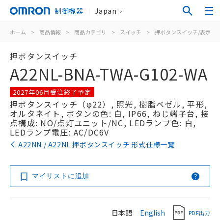
制御機器
Japan
ホーム
>
商品情報
>
商品カテゴリ
>
スイッチ
>
押ボタンスイッチ/表示灯
押ボタンスイッチ
A22NL-BNA-TWA-G102-WA
2027年06月受注終了予定
押ボタンスイッチ（φ22）, 照光, 樹脂ベゼル, 平形,
オルタネイト, ボタンの色: 白, IP66, ねじ端子台, 接
点構成: NO/点灯ユニット/NC, LEDランプ色: 白,
LEDランプ電圧: AC/DC6V
A22NN / A22NL 押ボタンスイッチ 形式仕様一覧
マイリストに追加
日本語
English
PDF出力