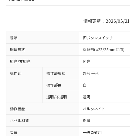
情報更新：2026/05/21
種類
押ボタンスイッチ
胴体形状
丸胴形(φ22/25mm共用)
照光/非照光
照光
操作部
操作部形状
丸形 平形
操作部色
白
透明/不透明
透明
動作機能
オルタネイト
ベゼル材質
樹脂
負荷
一般負荷用