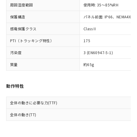
準値以下であることを示します。
該第三者に通知します。また当社は、
示しないようお願いします。
周囲湿度範囲
使用時: 35～85%RH
部品在庫の切り替え状況などにより、予定
「10」：通常の使用状況下において有害物
販売先および販売に係わる関係者が違
マイパーツ機能（部品リスト作成サー
空
受注生産機種、また在庫状況の
月が前後することがあります。
質が外部に漏えいし、環境に深刻な影響を
法に輸出するおそれがある場合は、取
ビス）をご利用いただくには、I-Web
保護構造
パネル前面: IP66、NEMA4X, N
白
情報を公開していない機種
及ぼさない年数を意味します。
り引きをいたしません。
メンバーズにご登録されている必要が
「－」：未確認です。当社販売部門へお問
感電保護クラス
Class II
あります。
い合わせください。
お客様が当ウェブサイト上で当社にご
※3 非含有証明書ダウンロード
PTI（トラッキング特性）
175
登録された部品リストについて、当社
および当社の共同利用者が、当社の製
下記の非含有証明書をダウンロードするこ
汚染度
3 (EN60947-5-1)
品・サービスに関するお客様との取
とができます。
合意する
キャンセル
引・商談に必要な範囲で利用すること
質量
約65g
をご了承ください。
EU RoHS指令（10物質）の非含有証明書
※当社の共同利用者とは、
"個人情報
51物質の非含有証明書（当社基準）
の共同利用に関して"
の「1.共同利
※本証明書は発行日時点で非含有を証明す
動作特性
用者の範囲」に記載されている法人を
るもので、過去に遡って非含有を証明する
指します。
ものではありません。
全体の動きに必要な力(TTF)
また、RoHS指令のフタル酸エステル類４
物質の対応では、対応完了までの期間は出
全体の動き(TT)
荷製品に未対応品が混在することから備考
欄に対応日を記載しておりました。
既に当社にて対応品への在庫切替を完了
していることから、特段のことがない限