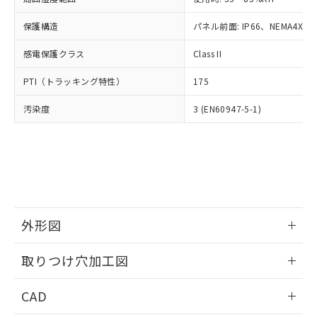
お客様が当ウェブサイト上で当社にご
※3 非含有証明書ダウンロード
登録された部品リストについて、当社
保護構造
パネル前面: IP66、NEMA4X, N
および当社の共同利用者が、当社の製
下記の非含有証明書をダウンロードするこ
品・サービスに関するお客様との取
感電保護クラス
Class II
とができます。
合意する
キャンセル
引・商談に必要な範囲で利用すること
をご了承ください。
PTI（トラッキング特性）
175
EU RoHS指令（10物質）の非含有証明書
※当社の共同利用者とは、
"個人情報
51物質の非含有証明書（当社基準）
の共同利用に関して"
の「1.共同利
汚染度
3 (EN60947-5-1)
※本証明書は発行日時点で非含有を証明す
用者の範囲」に記載されている法人を
るもので、過去に遡って非含有を証明する
指します。
ものではありません。
また、RoHS指令のフタル酸エステル類４
物質の対応では、対応完了までの期間は出
荷製品に未対応品が混在することから備考
欄に対応日を記載しておりました。
既に当社にて対応品への在庫切替を完了
外形図
していることから、特段のことがない限
情報更新：2026/05/21
り、2022年1月12日より割愛しておりま
取りつけ穴加工図
す。
情報更新：2026/05/21
CAD