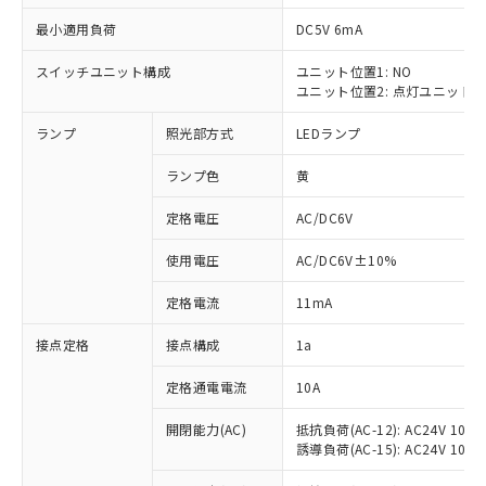
最小適用負荷
DC5V 6mA
スイッチユニット構成
ユニット位置1: NO
ユニット位置2: 点灯ユニット
※1 対応状況
ランプ
照光部方式
LEDランプ
対応済み：EU RoHS指令（10物質）の
非含有に対応した製品が提供可能な商品で
ランプ色
黄
す。
対応予定：EU RoHS指令（10物質）の非含
定格電圧
AC/DC6V
ご利用条件
有に対応した製品に切り替える予定のある
使用電圧
AC/DC6V±10%
商品です。
対応予定なし：EU RoHS指令（10物質）の
以下の条件をお読みいただき、同意のうえ
定格電流
11mA
非含有に非対応の商品で、対応品を出す予
ご利用ください。
定はありません。
接点定格
接点構成
1a
調査・確認中：EU RoHS指令（10物質）の
本サービスは、当社制御機器事業取扱
※1 中国RoHS○×表
非含有の対応状況を調査中または確認中の
商品の当社在庫状況および標準価格
定格通電電流
10A
商品です。
(税抜)を提供させていただくもので
「○」：最大均質材料含有率が中国RoHSの
非該当品：ライセンス料など無形物で、有
開閉能力(AC)
抵抗負荷(AC-12): AC24V 10A/A
す。
基準値以下であることを示します。
害物質有無と関係のない商品です。
誘導負荷(AC-15): AC24V 10A/AC
当社制御機器事業取扱商品の中には、
「×」：最大均質材料含有率が中国RoHSの
仕入先様の事情により、非含有部品として
本サービスの対象外となる商品もある