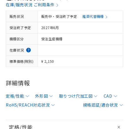
在庫/販売状況 ご利用条件
販売状況
販売中・受注終了予定
推奨代替機種
受注終了予定
2027年6月
機種区分
受注生産機種
在庫状況
標準価格(税別)
¥ 2,150
詳細情報
定格/性能
外形図
取りつけ穴加工図
CAD
RoHS/REACH対応状況
規格認証/適合状況
定格/性能