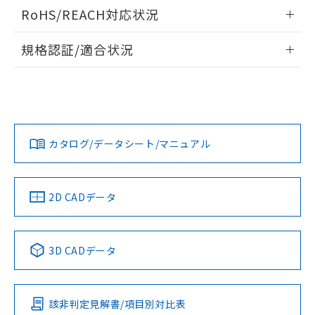
ログイン/会員登録いただくと、CADデータをダウンロー
RoHS/REACH対応状況
ドすることができます。
情報更新：2026/7/29
規格認証/適合状況
ログイン/会員登録
EU RoHS
注意事項・凡例
UL認証
CSA認証
CEマーキング
Yes
Yes
Yes
対応状況
対応予定月
※1
※2
ダウンロードデータをご利用いただく前に、以下を必ずお読
みください。
カタログ/データシート/マニュアル
対応済み
ソフトウェアの使用条件
LR型式承認
DNV型式承認
BV型式承認
KR型式承
（イギリス
（ノルウェー
（フランス
（韓国
船舶規格）
船舶規格）
船舶規格）
船舶規格
中国 RoHS
注意事項・凡例
2D CADデータ
No
No
No
No
中国 RoHS表
※1 ※2
3D CADデータ
この製品の規格認証/適合状況ページへ
Pb
Hg
Cd
Cr(VI)
その他の認証はこちらのページからご検索ください
該非判定見解書/項目別対比表
X
O
O
O