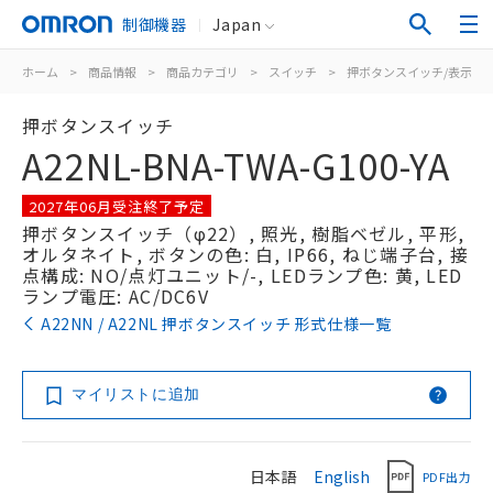
制御機器
Japan
ホーム
>
商品情報
>
商品カテゴリ
>
スイッチ
>
押ボタンスイッチ/表示灯
押ボタンスイッチ
A22NL-BNA-TWA-G100-YA
2027年06月受注終了予定
押ボタンスイッチ（φ22）, 照光, 樹脂ベゼル, 平形,
オルタネイト, ボタンの色: 白, IP66, ねじ端子台, 接
点構成: NO/点灯ユニット/-, LEDランプ色: 黄, LED
ランプ電圧: AC/DC6V
A22NN / A22NL 押ボタンスイッチ 形式仕様一覧
マイリストに追加
日本語
English
PDF出力