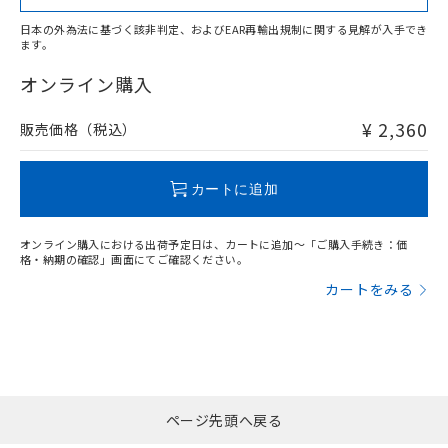
日本の外為法に基づく該非判定、およびEAR再輸出規制に関する見解が入手でき
ます。
"対応済み"や非含有の記載がされた商品であっても、流通
在庫等で未対応品が混在する可能性があります。
オンライン購入
非含有品が必要な際は、弊社営業部門もしくは販売店へお
問い合わせください。
¥ 2,360
販売価格（税込）
この製品のRoHS/REACH対応状況ページへ
カートに追加
オンライン購入における出荷予定日は、カートに追加～「ご購入手続き：価
格・納期の確認」画面にてご確認ください。
カートをみる
ページ先頭へ戻る