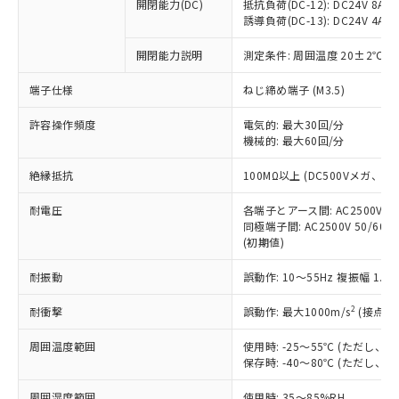
基準値を超えていることを示します。
いたものが、含有品と判明した場合などや
開閉能力(DC)
抵抗負荷(DC-12): DC24V 8A/DC
当社は、これら貴社製品のうち、外国
ことをご了承ください。
「－」：未確認です。当社販売部門へお問
誘導負荷(DC-13): DC24V 4A/DC
むを得ず変更することがあります。
為替および外国貿易法に定める商品
在庫状況および標準価格照会結果は、
い合わせください。
（以下｢規制貨物等」という）を輸出
記載している更新日時点での社内デー
開閉能力説明
測定条件: 周囲温度 20±2℃、
*EU RoHS指令（10物質）：
または国外への提供する場合は、日本
記
タに基づき作成されるものであり、閲
説明
鉛(Pb) 1000ppm以下、 水銀(Hg) 1000ppm以下、 カド
*中国RoHS10物質の基準値 (GB/T26572)：
国政府の輸出許可(または役務取引許
号
覧された時点での実際の在庫および標
ミウム(Cd) 100ppm以下、
Pb(鉛) :1000ppm、 Hg(水銀) : 1000ppm、 Cd(カドミウ
端子仕様
ねじ締め端子 (M3.5)
可)を取得するなどの必要な手続きを
六価クロム(Cr(Ⅵ)) 1000ppm以下、ポリ臭化ビフェニル
ム) : 100ppm、
準価格とは異なる場合があることをご
類(PBB) 1000ppm以下、ポリ臭化ジフェニルエーテル類
Cr(Ⅵ)(六価クロム) : 1000ppm、 PBBs(ポリ臭化ビフェ
とります。
了承ください。
許容操作頻度
電気的: 最大30回/分
(PBDE) 1000ppm以下、フタル酸ビス(2-エチルヘキシ
○
一定数以上の在庫あり
ニル類) : 1000ppm、 PBDEs(ポリ臭化ジフェニルエーテ
当社は規制貨物を破棄する場合は、完
ル) (DEHP)(別名：DOP) 1000ppm以下、フタル酸ブチ
機械的: 最大60回/分
正式な納期状況および標準価格はお客
ル類) : 1000ppm、
ルベンジル（BBP） 1000ppm以下、フタル酸ジブチル
全に破砕するなど、違法に輸出されな
DBP(フタル酸ジブチル) : 1000ppm、 DIBP(フタル酸ジ
様のお取引先、またはお客様担当のオ
（DBP） 1000ppm以下、フタル酸ジイソブチル
イソブチル) : 1000ppm、 BBP(フタル酸ブチルベンジ
△
一定数には満たないが在庫あり
いよう必要な手段を講じます。
絶縁抵抗
100MΩ以上 (DC500Vメガ、
ムロン制御機器販売店・当社販売員に
(DIBP) 1000ppm以下
ル) : 1000ppm、
当社は貴社製品を、核兵器、ミサイ
但し、RoHS指令で産業用監視および制御機器に対する
DEHP(フタル酸ビス(2-エチルヘキシル)) : 1000ppm
ご相談ください。
適用除外項目は除く。
耐電圧
各端子とアース間: AC2500V 50/
ル、化学兵器、生物兵器またはその他
－
在庫なし(最新の在庫状況につ
オムロン制御機器販売店や当社販売拠
フタル酸エステル類の４物質については閾値を超える意
同極端子間: AC2500V 50/60
武器並びにこれらの製造装置等に一切
いては、お客様のお取引先、ま
図的な使用がないことを確認しています。
点は「
販売ネットワーク
」をご確認
(初期値)
※2 環境保護使用期限
使用いたしません。
たはお客様担当のオムロン制御
ください。
当社は、貴社製品を第三者に販売する
機器販売店・当社販売員にご確
在庫状況および標準価格結果を当社の
耐振動
誤動作: 10～55Hz 複振幅 1.
※2 対応予定月
「ｅ」：有害物質（10物質）のすべてが基
場合は、上記1、2および3の内容を当
認ください)
事前の承諾なく第三者に漏洩または開
準値以下であることを示します。
該第三者に通知します。また当社は、
示しないようお願いします。
2
耐衝撃
誤動作: 最大1000m/s
(接点開
部品在庫の切り替え状況などにより、予定
「10」：通常の使用状況下において有害物
販売先および販売に係わる関係者が違
マイパーツ機能（部品リスト作成サー
空
受注生産機種、また在庫状況の
月が前後することがあります。
質が外部に漏えいし、環境に深刻な影響を
法に輸出するおそれがある場合は、取
周囲温度範囲
使用時: -25～55℃ (ただし
ビス）をご利用いただくには、I-Web
白
情報を公開していない機種
及ぼさない年数を意味します。
り引きをいたしません。
保存時: -40～80℃ (ただし
メンバーズにご登録されている必要が
「－」：未確認です。当社販売部門へお問
あります。
い合わせください。
周囲湿度範囲
使用時: 35～85%RH