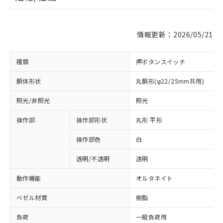
情報更新：2026/05/21
種類
押ボタンスイッチ
胴体形状
丸胴形(φ22/25mm共用)
照光/非照光
照光
操作部
操作部形状
丸形 平形
操作部色
白
透明/不透明
透明
動作機能
オルタネイト
ベゼル材質
樹脂
負荷
一般負荷用