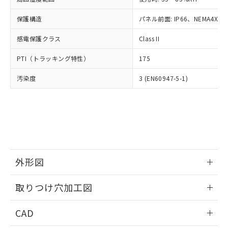
お客様が当ウェブサイト上で当社にご
※3 非含有証明書ダウンロード
登録された部品リストについて、当社
保護構造
パネル前面: IP66、NEMA4X, N
および当社の共同利用者が、当社の製
下記の非含有証明書をダウンロードするこ
品・サービスに関するお客様との取
感電保護クラス
Class II
とができます。
合意する
キャンセル
引・商談に必要な範囲で利用すること
をご了承ください。
PTI（トラッキング特性）
175
EU RoHS指令（10物質）の非含有証明書
※当社の共同利用者とは、
"個人情報
51物質の非含有証明書（当社基準）
の共同利用に関して"
の「1.共同利
汚染度
3 (EN60947-5-1)
※本証明書は発行日時点で非含有を証明す
用者の範囲」に記載されている法人を
るもので、過去に遡って非含有を証明する
指します。
ものではありません。
また、RoHS指令のフタル酸エステル類４
物質の対応では、対応完了までの期間は出
荷製品に未対応品が混在することから備考
欄に対応日を記載しておりました。
既に当社にて対応品への在庫切替を完了
外形図
していることから、特段のことがない限
情報更新：2026/05/21
り、2022年1月12日より割愛しておりま
取りつけ穴加工図
す。
情報更新：2026/05/21
CAD