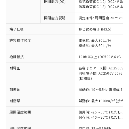
基準値を超えていることを示します。
いたものが、含有品と判明した場合などや
開閉能力(DC)
抵抗負荷(DC-12): DC24V 8A/DC
当社は、これら貴社製品のうち、外国
ことをご了承ください。
「－」：未確認です。当社販売部門へお問
誘導負荷(DC-13): DC24V 4A/DC
むを得ず変更することがあります。
為替および外国貿易法に定める商品
在庫状況および標準価格照会結果は、
い合わせください。
（以下｢規制貨物等」という）を輸出
記載している更新日時点での社内デー
開閉能力説明
測定条件: 周囲温度 20±2℃、
*EU RoHS指令（10物質）：
または国外への提供する場合は、日本
記
タに基づき作成されるものであり、閲
説明
鉛(Pb) 1000ppm以下、 水銀(Hg) 1000ppm以下、 カド
*中国RoHS10物質の基準値 (GB/T26572)：
国政府の輸出許可(または役務取引許
号
覧された時点での実際の在庫および標
ミウム(Cd) 100ppm以下、
Pb(鉛) :1000ppm、 Hg(水銀) : 1000ppm、 Cd(カドミウ
端子仕様
ねじ締め端子 (M3.5)
可)を取得するなどの必要な手続きを
六価クロム(Cr(Ⅵ)) 1000ppm以下、ポリ臭化ビフェニル
ム) : 100ppm、
準価格とは異なる場合があることをご
類(PBB) 1000ppm以下、ポリ臭化ジフェニルエーテル類
Cr(Ⅵ)(六価クロム) : 1000ppm、 PBBs(ポリ臭化ビフェ
とります。
了承ください。
許容操作頻度
電気的: 最大30回/分
(PBDE) 1000ppm以下、フタル酸ビス(2-エチルヘキシ
○
一定数以上の在庫あり
ニル類) : 1000ppm、 PBDEs(ポリ臭化ジフェニルエーテ
当社は規制貨物を破棄する場合は、完
ル) (DEHP)(別名：DOP) 1000ppm以下、フタル酸ブチ
機械的: 最大60回/分
正式な納期状況および標準価格はお客
ル類) : 1000ppm、
ルベンジル（BBP） 1000ppm以下、フタル酸ジブチル
全に破砕するなど、違法に輸出されな
DBP(フタル酸ジブチル) : 1000ppm、 DIBP(フタル酸ジ
様のお取引先、またはお客様担当のオ
（DBP） 1000ppm以下、フタル酸ジイソブチル
イソブチル) : 1000ppm、 BBP(フタル酸ブチルベンジ
△
一定数には満たないが在庫あり
いよう必要な手段を講じます。
絶縁抵抗
100MΩ以上 (DC500Vメガ、
ムロン制御機器販売店・当社販売員に
(DIBP) 1000ppm以下
ル) : 1000ppm、
当社は貴社製品を、核兵器、ミサイ
但し、RoHS指令で産業用監視および制御機器に対する
DEHP(フタル酸ビス(2-エチルヘキシル)) : 1000ppm
ご相談ください。
適用除外項目は除く。
耐電圧
各端子とアース間: AC2500V 50/
ル、化学兵器、生物兵器またはその他
－
在庫なし(最新の在庫状況につ
オムロン制御機器販売店や当社販売拠
フタル酸エステル類の４物質については閾値を超える意
同極端子間: AC2500V 50/60
武器並びにこれらの製造装置等に一切
いては、お客様のお取引先、ま
図的な使用がないことを確認しています。
点は「
販売ネットワーク
」をご確認
(初期値)
※2 環境保護使用期限
使用いたしません。
たはお客様担当のオムロン制御
ください。
当社は、貴社製品を第三者に販売する
機器販売店・当社販売員にご確
在庫状況および標準価格結果を当社の
耐振動
誤動作: 10～55Hz 複振幅 1.
※2 対応予定月
「ｅ」：有害物質（10物質）のすべてが基
場合は、上記1、2および3の内容を当
認ください)
事前の承諾なく第三者に漏洩または開
準値以下であることを示します。
該第三者に通知します。また当社は、
示しないようお願いします。
2
耐衝撃
誤動作: 最大1000m/s
(接点開
部品在庫の切り替え状況などにより、予定
「10」：通常の使用状況下において有害物
販売先および販売に係わる関係者が違
マイパーツ機能（部品リスト作成サー
空
受注生産機種、また在庫状況の
月が前後することがあります。
質が外部に漏えいし、環境に深刻な影響を
法に輸出するおそれがある場合は、取
周囲温度範囲
使用時: -25～55℃ (ただし
ビス）をご利用いただくには、I-Web
白
情報を公開していない機種
及ぼさない年数を意味します。
り引きをいたしません。
保存時: -40～80℃ (ただし
メンバーズにご登録されている必要が
「－」：未確認です。当社販売部門へお問
あります。
い合わせください。
周囲湿度範囲
使用時: 35～85%RH