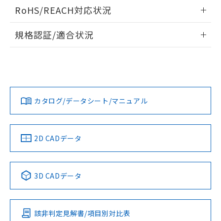
ログイン/会員登録いただくと、CADデータをダウンロー
RoHS/REACH対応状況
ドすることができます。
情報更新：2026/7/29
規格認証/適合状況
ログイン/会員登録
EU RoHS
注意事項・凡例
UL認証
CSA認証
CEマーキング
Yes
Yes
Yes
対応状況
対応予定月
※1
※2
ダウンロードデータをご利用いただく前に、以下を必ずお読
みください。
カタログ/データシート/マニュアル
対応済み
ソフトウェアの使用条件
LR型式承認
DNV型式承認
BV型式承認
KR型式承
（イギリス
（ノルウェー
（フランス
（韓国
船舶規格）
船舶規格）
船舶規格）
船舶規格
中国 RoHS
注意事項・凡例
2D CADデータ
No
No
No
No
中国 RoHS表
※1 ※2
3D CADデータ
この製品の規格認証/適合状況ページへ
Pb
Hg
Cd
Cr(VI)
その他の認証はこちらのページからご検索ください
該非判定見解書/項目別対比表
X
O
O
O