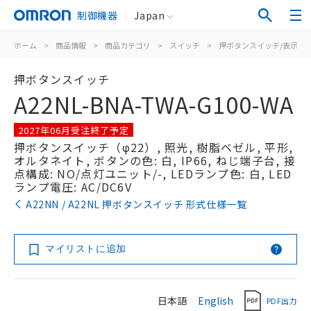
制御機器
Japan
ホーム
>
商品情報
>
商品カテゴリ
>
スイッチ
>
押ボタンスイッチ/表示灯
押ボタンスイッチ
A22NL-BNA-TWA-G100-WA
2027年06月受注終了予定
押ボタンスイッチ（φ22）, 照光, 樹脂ベゼル, 平形,
オルタネイト, ボタンの色: 白, IP66, ねじ端子台, 接
点構成: NO/点灯ユニット/-, LEDランプ色: 白, LED
ランプ電圧: AC/DC6V
A22NN / A22NL 押ボタンスイッチ 形式仕様一覧
マイリストに追加
日本語
English
PDF出力