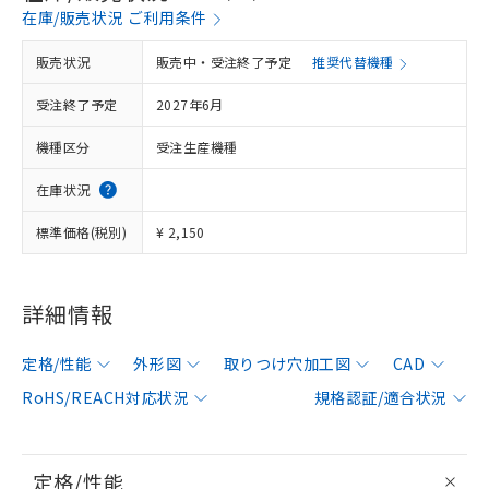
在庫/販売状況 ご利用条件
販売状況
販売中・受注終了予定
推奨代替機種
受注終了予定
2027年6月
機種区分
受注生産機種
在庫状況
標準価格(税別)
¥ 2,150
詳細情報
定格/性能
外形図
取りつけ穴加工図
CAD
RoHS/REACH対応状況
規格認証/適合状況
定格/性能