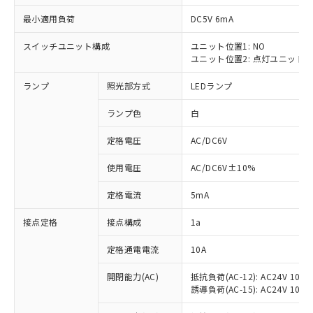
最小適用負荷
DC5V 6mA
スイッチユニット構成
ユニット位置1: NO
ユニット位置2: 点灯ユニット
※1 対応状況
ランプ
照光部方式
LEDランプ
対応済み：EU RoHS指令（10物質）の
非含有に対応した製品が提供可能な商品で
ランプ色
白
す。
対応予定：EU RoHS指令（10物質）の非含
定格電圧
AC/DC6V
ご利用条件
有に対応した製品に切り替える予定のある
使用電圧
AC/DC6V±10%
商品です。
対応予定なし：EU RoHS指令（10物質）の
以下の条件をお読みいただき、同意のうえ
定格電流
5mA
非含有に非対応の商品で、対応品を出す予
ご利用ください。
定はありません。
接点定格
接点構成
1a
調査・確認中：EU RoHS指令（10物質）の
本サービスは、当社制御機器事業取扱
※1 中国RoHS○×表
非含有の対応状況を調査中または確認中の
商品の当社在庫状況および標準価格
定格通電電流
10A
商品です。
(税抜)を提供させていただくもので
「○」：最大均質材料含有率が中国RoHSの
非該当品：ライセンス料など無形物で、有
開閉能力(AC)
抵抗負荷(AC-12): AC24V 10A/A
す。
基準値以下であることを示します。
害物質有無と関係のない商品です。
誘導負荷(AC-15): AC24V 10A/AC
当社制御機器事業取扱商品の中には、
「×」：最大均質材料含有率が中国RoHSの
仕入先様の事情により、非含有部品として
本サービスの対象外となる商品もある