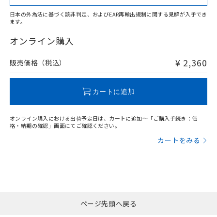
日本の外為法に基づく該非判定、およびEAR再輸出規制に関する見解が入手でき
ます。
"対応済み"や非含有の記載がされた商品であっても、流通
在庫等で未対応品が混在する可能性があります。
オンライン購入
非含有品が必要な際は、弊社営業部門もしくは販売店へお
問い合わせください。
¥ 2,360
販売価格（税込）
この製品のRoHS/REACH対応状況ページへ
カートに追加
オンライン購入における出荷予定日は、カートに追加～「ご購入手続き：価
格・納期の確認」画面にてご確認ください。
カートをみる
ページ先頭へ戻る