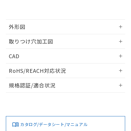
り、2022年1月12日より割愛しておりま
す。
外形図
情報更新：2026/05/21
取りつけ穴加工図
情報更新：2026/05/21
CAD
ログイン/会員登録いただくと、CADデータをダウンロー
RoHS/REACH対応状況
ドすることができます。
情報更新：2026/7/29
規格認証/適合状況
ログイン/会員登録
EU RoHS
注意事項・凡例
A22NL-BNA-TRA-P102-RAについての規格認証/適合状況に
ついては、「カスタマーサポートセンタ お客様相談室」また
は貴社担当オムロン営業員または販売店にお問い合わせくだ
対応状況
対応予定月
※1
※2
さい。
ダウンロードデータをご利用いただく前に、以下を必ずお読
みください。
カタログ/データシート/マニュアル
対応済み
ソフトウェアの使用条件
お問い合わせ