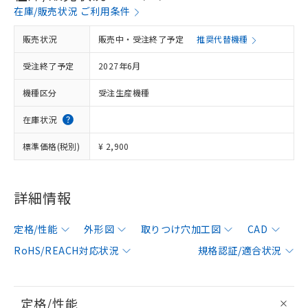
在庫/販売状況 ご利用条件
販売状況
販売中・受注終了予定
推奨代替機種
受注終了予定
2027年6月
機種区分
受注生産機種
在庫状況
標準価格(税別)
¥ 2,900
詳細情報
定格/性能
外形図
取りつけ穴加工図
CAD
RoHS/REACH対応状況
規格認証/適合状況
定格/性能