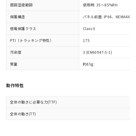
準値以下であることを示します。
該第三者に通知します。また当社は、
示しないようお願いします。
周囲湿度範囲
使用時: 35～85%RH
部品在庫の切り替え状況などにより、予定
「10」：通常の使用状況下において有害物
販売先および販売に係わる関係者が違
マイパーツ機能（部品リスト作成サー
空
受注生産機種、また在庫状況の
月が前後することがあります。
質が外部に漏えいし、環境に深刻な影響を
法に輸出するおそれがある場合は、取
ビス）をご利用いただくには、I-Web
保護構造
パネル前面: IP66、NEMA4X, N
白
情報を公開していない機種
及ぼさない年数を意味します。
り引きをいたしません。
メンバーズにご登録されている必要が
「－」：未確認です。当社販売部門へお問
感電保護クラス
Class II
あります。
い合わせください。
お客様が当ウェブサイト上で当社にご
※3 非含有証明書ダウンロード
PTI（トラッキング特性）
175
登録された部品リストについて、当社
および当社の共同利用者が、当社の製
下記の非含有証明書をダウンロードするこ
汚染度
3 (EN60947-5-1)
品・サービスに関するお客様との取
とができます。
合意する
キャンセル
引・商談に必要な範囲で利用すること
質量
約65g
をご了承ください。
EU RoHS指令（10物質）の非含有証明書
※当社の共同利用者とは、
"個人情報
51物質の非含有証明書（当社基準）
の共同利用に関して"
の「1.共同利
※本証明書は発行日時点で非含有を証明す
動作特性
用者の範囲」に記載されている法人を
るもので、過去に遡って非含有を証明する
指します。
ものではありません。
全体の動きに必要な力(TTF)
また、RoHS指令のフタル酸エステル類４
物質の対応では、対応完了までの期間は出
全体の動き(TT)
荷製品に未対応品が混在することから備考
欄に対応日を記載しておりました。
既に当社にて対応品への在庫切替を完了
していることから、特段のことがない限