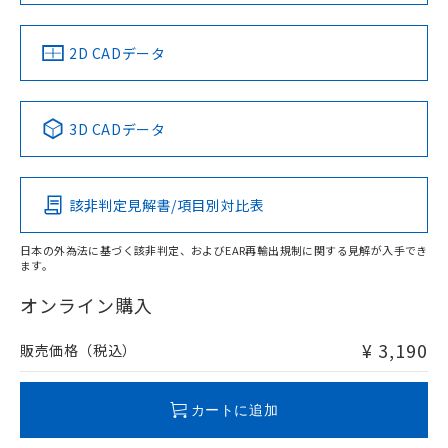
中国 RoHS
注意事項・凡例
2D CADデータ
中国 RoHS表
※1 ※2
3D CADデータ
Pb
Hg
Cd
Cr(VI)
該非判定見解書/項目別対比表
X
O
O
O
日本の外為法に基づく該非判定、およびEAR再輸出規制に関する見解が入手でき
ます。
"対応済み"や非含有の記載がされた商品であっても、流通
在庫等で未対応品が混在する可能性があります。
オンライン購入
非含有品が必要な際は、弊社営業部門もしくは販売店へお
問い合わせください。
¥ 3,190
販売価格（税込）
この製品のRoHS/REACH対応状況ページへ
カートに追加