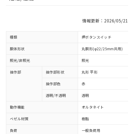
情報更新：2026/05/21
種類
押ボタンスイッチ
胴体形状
丸胴形(φ22/25mm共用)
照光/非照光
照光
操作部
操作部形状
丸形 平形
操作部色
赤
透明/不透明
透明
動作機能
オルタネイト
ベゼル材質
樹脂
負荷
一般負荷用