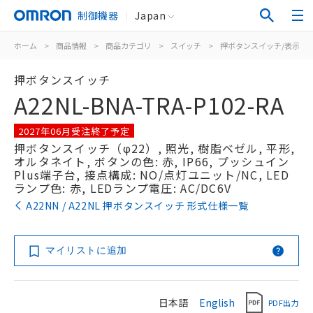
制御機器
Japan
ホーム
>
商品情報
>
商品カテゴリ
>
スイッチ
>
押ボタンスイッチ/表示灯
押ボタンスイッチ
A22NL-BNA-TRA-P102-RA
2027年06月受注終了予定
押ボタンスイッチ（φ22）, 照光, 樹脂ベゼル, 平形,
オルタネイト, ボタンの色: 赤, IP66, プッシュイン
Plus端子台, 接点構成: NO/点灯ユニット/NC, LED
ランプ色: 赤, LEDランプ電圧: AC/DC6V
A22NN / A22NL 押ボタンスイッチ 形式仕様一覧
マイリストに追加
日本語
English
PDF出力