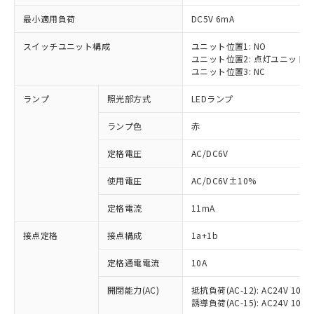
最小適用負荷
DC5V 6mA
スイッチユニット構成
ユニット位置1: NO
ユニット位置2: 点灯ユニット
ユニット位置3: NC
ランプ
照光部方式
LEDランプ
ランプ色
赤
※1 対応状況
定格電圧
AC/DC6V
対応済み：EU RoHS指令（10物質）の
使用電圧
AC/DC6V±10%
非含有に対応した製品が提供可能な商品で
す。
定格電流
11mA
対応予定：EU RoHS指令（10物質）の非含
ご利用条件
有に対応した製品に切り替える予定のある
接点定格
接点構成
1a+1b
商品です。
対応予定なし：EU RoHS指令（10物質）の
定格通電電流
10A
以下の条件をお読みいただき、同意のうえ
非含有に非対応の商品で、対応品を出す予
ご利用ください。
定はありません。
開閉能力(AC)
抵抗負荷(AC-12): AC24V 10A/A
誘導負荷(AC-15): AC24V 10A/AC
調査・確認中：EU RoHS指令（10物質）の
本サービスは、当社制御機器事業取扱