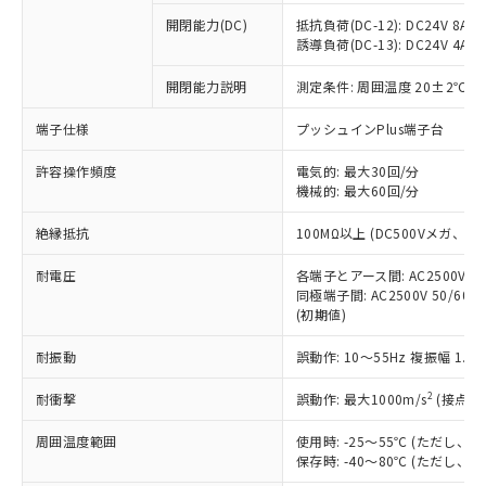
※1 中国RoHS○×表
非含有の対応状況を調査中または確認中の
商品の当社在庫状況および標準価格
開閉能力(DC)
抵抗負荷(DC-12): DC24V 8A/DC
商品です。
(税抜)を提供させていただくもので
誘導負荷(DC-13): DC24V 4A/DC
「○」：最大均質材料含有率が中国RoHSの
非該当品：ライセンス料など無形物で、有
す。
基準値以下であることを示します。
害物質有無と関係のない商品です。
開閉能力説明
測定条件: 周囲温度 20±2℃、
当社制御機器事業取扱商品の中には、
「×」：最大均質材料含有率が中国RoHSの
仕入先様の事情により、非含有部品として
本サービスの対象外となる商品もある
基準値を超えていることを示します。
いたものが、含有品と判明した場合などや
当社は、これら貴社製品のうち、外国
端子仕様
プッシュインPlus端子台
ことをご了承ください。
「－」：未確認です。当社販売部門へお問
むを得ず変更することがあります。
為替および外国貿易法に定める商品
在庫状況および標準価格照会結果は、
い合わせください。
許容操作頻度
電気的: 最大30回/分
（以下｢規制貨物等」という）を輸出
記載している更新日時点での社内デー
機械的: 最大60回/分
*EU RoHS指令（10物質）：
または国外への提供する場合は、日本
記
タに基づき作成されるものであり、閲
説明
鉛(Pb) 1000ppm以下、 水銀(Hg) 1000ppm以下、 カド
*中国RoHS10物質の基準値 (GB/T26572)：
国政府の輸出許可(または役務取引許
号
覧された時点での実際の在庫および標
ミウム(Cd) 100ppm以下、
Pb(鉛) :1000ppm、 Hg(水銀) : 1000ppm、 Cd(カドミウ
絶縁抵抗
100MΩ以上 (DC500Vメガ、
可)を取得するなどの必要な手続きを
六価クロム(Cr(Ⅵ)) 1000ppm以下、ポリ臭化ビフェニル
ム) : 100ppm、
準価格とは異なる場合があることをご
類(PBB) 1000ppm以下、ポリ臭化ジフェニルエーテル類
Cr(Ⅵ)(六価クロム) : 1000ppm、 PBBs(ポリ臭化ビフェ
とります。
了承ください。
(PBDE) 1000ppm以下、フタル酸ビス(2-エチルヘキシ
耐電圧
各端子とアース間: AC2500V 50/
○
一定数以上の在庫あり
ニル類) : 1000ppm、 PBDEs(ポリ臭化ジフェニルエーテ
当社は規制貨物を破棄する場合は、完
ル) (DEHP)(別名：DOP) 1000ppm以下、フタル酸ブチ
正式な納期状況および標準価格はお客
ル類) : 1000ppm、
同極端子間: AC2500V 50/60
ルベンジル（BBP） 1000ppm以下、フタル酸ジブチル
全に破砕するなど、違法に輸出されな
DBP(フタル酸ジブチル) : 1000ppm、 DIBP(フタル酸ジ
(初期値)
様のお取引先、またはお客様担当のオ
（DBP） 1000ppm以下、フタル酸ジイソブチル
イソブチル) : 1000ppm、 BBP(フタル酸ブチルベンジ
△
一定数には満たないが在庫あり
いよう必要な手段を講じます。
ムロン制御機器販売店・当社販売員に
(DIBP) 1000ppm以下
ル) : 1000ppm、
当社は貴社製品を、核兵器、ミサイ
但し、RoHS指令で産業用監視および制御機器に対する
耐振動
誤動作: 10～55Hz 複振幅 1.
DEHP(フタル酸ビス(2-エチルヘキシル)) : 1000ppm
ご相談ください。
適用除外項目は除く。
ル、化学兵器、生物兵器またはその他
－
在庫なし(最新の在庫状況につ
オムロン制御機器販売店や当社販売拠
フタル酸エステル類の４物質については閾値を超える意
2
耐衝撃
誤動作: 最大1000m/s
(接点開
武器並びにこれらの製造装置等に一切
いては、お客様のお取引先、ま
図的な使用がないことを確認しています。
点は「
販売ネットワーク
」をご確認
※2 環境保護使用期限
使用いたしません。
たはお客様担当のオムロン制御
ください。
周囲温度範囲
使用時: -25～55℃ (ただし
当社は、貴社製品を第三者に販売する
機器販売店・当社販売員にご確
在庫状況および標準価格結果を当社の
保存時: -40～80℃ (ただし
※2 対応予定月
「ｅ」：有害物質（10物質）のすべてが基
場合は、上記1、2および3の内容を当
認ください)
事前の承諾なく第三者に漏洩または開