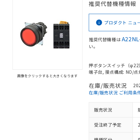
推奨代替機種情報
プロダクト ニュース 
A22NL
推奨代替機種は
い。
押ボタンスイッチ（φ22）, 
端子台, 接点構成: NO/点
画像をクリックすると大きくなります
在庫/販売状況
20
在庫/販売状況 ご利用条
販売状況
受注終了予定
機種区分