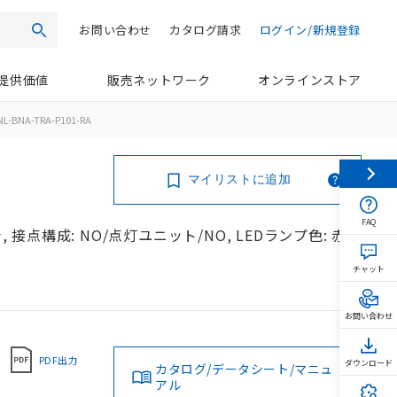
お問い合わせ
カタログ請求
ログイン/新規登録
検索
提供価値
販売ネットワーク
オンラインストア
L-BNA-TRA-P101-RA
マイリストに追加
FAQ
 接点構成: NO/点灯ユニット/NO, LEDランプ色: 赤,
チャット
お問い合わせ
PDF出力
ダウンロード
カタログ/データシート/マニュ
アル