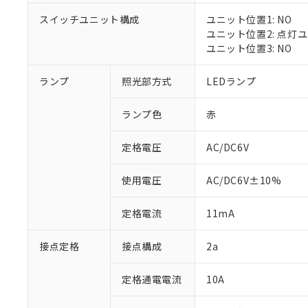
対応済み：EU
スイッチユニット構成
ユニット位置1: NO
対応予定：EU R
ユニット位置2: 点灯
対応予定なし：EU
ユニット位置3: NO
調査・確認中：EU
ご利用条件
非該当品：ライセ
※1 中国RoHS
ランプ
照光部方式
LEDランプ
仕入先様の事情に
があります。
以下の条件をお読
「○」：最大均質
ランプ色
赤
「×」：最大均質
本サービスは
当社は、これ
*EU RoHS指令（10物
「－」：未確認で
鉛(Pb) 1000ppm以下、
くものです。
う）を輸出ま
定格電圧
AC/DC6V
記
説明
六価クロム(Cr(Ⅵ)) 1
当社制御機器
などの必要な
フタル酸ビス(2-エチルヘ
号
*中国RoHS10物質の基準値 
ル（DBP） 1000ppm
在庫状況およ
当社は規制貨
Pb(鉛) :1000ppm、 Hg
但し、RoHS指令で産
使用電圧
AC/DC6V±10%
のであり、閲
ます。
Cr(Ⅵ)(六価クロム) : 
フタル酸エステル類の４
○
一定数以
DBP(フタル酸ジブチル) :
い。
当社は貴社製
DEHP(フタル酸ビス(2-エ
正式な納期状
定格電流
11mA
置等に一切使
当社販売員に
※2 対応予定月
△
一定数に
当社は、貴社
オムロン制御
また当社は、
※2 環境保護使
接点定格
接点構成
2a
在庫状況およ
部品在庫の切り替
たしません。
－
在庫なし
す。
「ｅ」：有害物質
機器販売
定格通電電流
10A
マイパーツ機
「10」：通常の
ている必要が
味します。