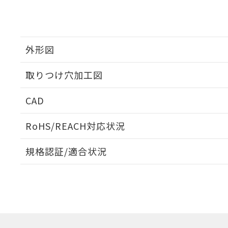
外形図
取りつけ穴加工図
CAD
ログイン/会員登録いただくと、CADデータをダウンロ
RoHS/REACH対応状況
規格認証/適合状況
EU RoHS
注意事項・凡例
A22NL-BNA-TRA-P101-RAについての規格認証/適
業員または販売店にお問い合わせください。
ダウンロードデータをご利用いただく前に、以下を必ずお読
対応状況
対応予定月
※1
※2
ソフトウェアの使用条件
対応済み