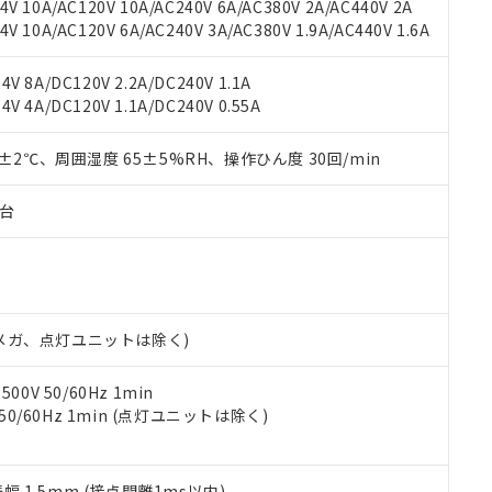
機種、また在庫状況の情報を公開していない機種
V 10A/AC120V 10A/AC240V 6A/AC380V 2A/AC440V 2A
ェブサイト上で当社にご登録された部品リストについて、当社およ
書ダウンロード
す。当社販売部門へお問い合わせください。
 10A/AC120V 6A/AC240V 3A/AC380V 1.9A/AC440V 1.6A
品・サービスに関するお客様との取引・商談に必要な範囲で利用す
合意する
キャンセル
書をダウンロードすることができます。
利用者とは、
"個人情報の共同利用に関して"
の「1.共同利用者の
V 8A/DC120V 2.2A/DC240V 1.1A
します。
10物質）の非含有証明書
V 4A/DC120V 1.1A/DC240V 0.55A
明書（当社基準）
日時点で非含有を証明するもので、過去に遡って非含有を証明するも
0±2℃、周囲湿度 65±5%RH、操作ひん度 30回/min
令のフタル酸エステル類４物質の対応では、対応完了までの期間は出
備考欄に対応日を記載しておりました。
子台
品への在庫切替を完了していることから、特段のことがない限り、20
す。
00Vメガ、点灯ユニットは除く)
0V 50/60Hz 1min
 50/60Hz 1min (点灯ユニットは除く)
振幅 1.5mm (接点開離1ms以内)