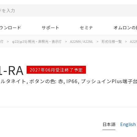
ウンロード
サポート
セミナ
オムロンの
示灯
>
φ22(φ25):照光・非照光・表示灯
>
A22NN / A22NL
>
形式仕様一覧
>
A22N
1-RA
2027年06月受注終了予定
タネイト, ボタンの色: 赤, IP66, プッシュインPlus端子台,
日本語
English