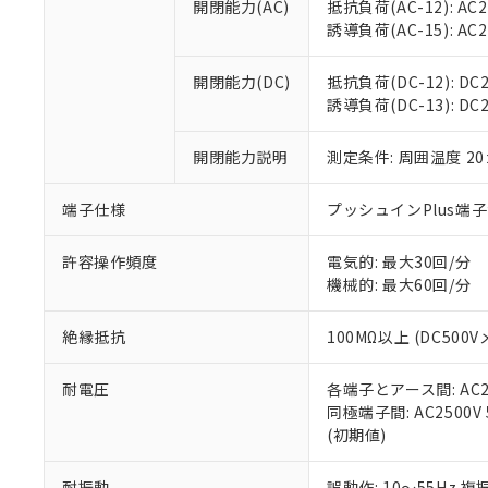
空
受注生産
開閉能力(AC)
抵抗負荷(AC-12): AC24
お客様が当ウ
※3 非含有証明
「－」：未確認で
白
誘導負荷(AC-15): AC24V
が、当社の製
さい。
下記の非含有証明
※当社の共同
開閉能力(DC)
抵抗負荷(DC-12): DC24
いる法人を指
EU RoHS指令（
誘導負荷(DC-13): DC24
51物質の非含有証
※本証明書は発行
開閉能力説明
測定条件: 周囲温度 2
また、RoHS指
混在することから
端子仕様
プッシュインPlus端
既に当社にて対応
り割愛しておりま
許容操作頻度
電気的: 最大30回/分
機械的: 最大60回/分
絶縁抵抗
100MΩ以上 (DC5
耐電圧
各端子とアース間: AC250
同極端子間: AC2500V
(初期値)
耐振動
誤動作: 10～55Hz 複