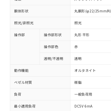
胴体形状
丸胴形(φ22/25mm共
照光/非照光
照光
操作部
操作部形状
丸形 平形
操作部色
赤
透明/不透明
透明
動作機能
オルタネイト
ベゼル材質
樹脂
負荷
一般負荷用
※1 対応状況
最小適用負荷
DC5V 6mA