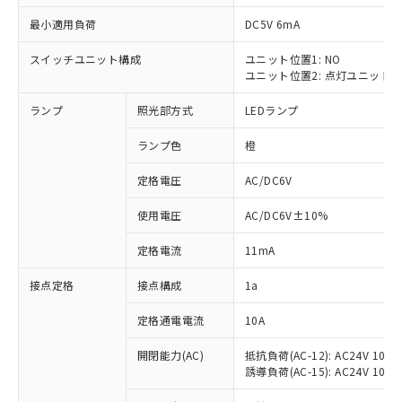
最小適用負荷
DC5V 6mA
スイッチユニット構成
ユニット位置1: NO
ユニット位置2: 点灯ユニット
※1 対応状況
ランプ
照光部方式
LEDランプ
対応済み：EU RoHS指令（10物質）の
非含有に対応した製品が提供可能な商品で
ランプ色
橙
す。
対応予定：EU RoHS指令（10物質）の非含
定格電圧
AC/DC6V
ご利用条件
有に対応した製品に切り替える予定のある
使用電圧
AC/DC6V±10%
商品です。
対応予定なし：EU RoHS指令（10物質）の
以下の条件をお読みいただき、同意のうえ
定格電流
11mA
非含有に非対応の商品で、対応品を出す予
ご利用ください。
定はありません。
接点定格
接点構成
1a
調査・確認中：EU RoHS指令（10物質）の
本サービスは、当社制御機器事業取扱
※1 中国RoHS○×表
非含有の対応状況を調査中または確認中の
商品の当社在庫状況および標準価格
定格通電電流
10A
商品です。
(税抜)を提供させていただくもので
「○」：最大均質材料含有率が中国RoHSの
非該当品：ライセンス料など無形物で、有
開閉能力(AC)
抵抗負荷(AC-12): AC24V 10A/A
す。
基準値以下であることを示します。
害物質有無と関係のない商品です。
誘導負荷(AC-15): AC24V 10A/AC
当社制御機器事業取扱商品の中には、
「×」：最大均質材料含有率が中国RoHSの
仕入先様の事情により、非含有部品として
本サービスの対象外となる商品もある