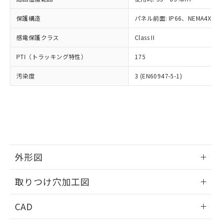
お客様が当ウェブサイト上で当社にご
※3 非含有証明書ダウンロード
登録された部品リストについて、当社
保護構造
パネル前面: IP66、NEMA4X, N
および当社の共同利用者が、当社の製
下記の非含有証明書をダウンロードするこ
品・サービスに関するお客様との取
感電保護クラス
Class II
とができます。
合意する
キャンセル
引・商談に必要な範囲で利用すること
をご了承ください。
PTI（トラッキング特性）
175
EU RoHS指令（10物質）の非含有証明書
※当社の共同利用者とは、
"個人情報
51物質の非含有証明書（当社基準）
の共同利用に関して"
の「1.共同利
汚染度
3 (EN60947-5-1)
※本証明書は発行日時点で非含有を証明す
用者の範囲」に記載されている法人を
るもので、過去に遡って非含有を証明する
指します。
ものではありません。
また、RoHS指令のフタル酸エステル類４
物質の対応では、対応完了までの期間は出
荷製品に未対応品が混在することから備考
欄に対応日を記載しておりました。
既に当社にて対応品への在庫切替を完了
外形図
していることから、特段のことがない限
情報更新：2026/05/21
り、2022年1月12日より割愛しておりま
取りつけ穴加工図
す。
情報更新：2026/05/21
CAD