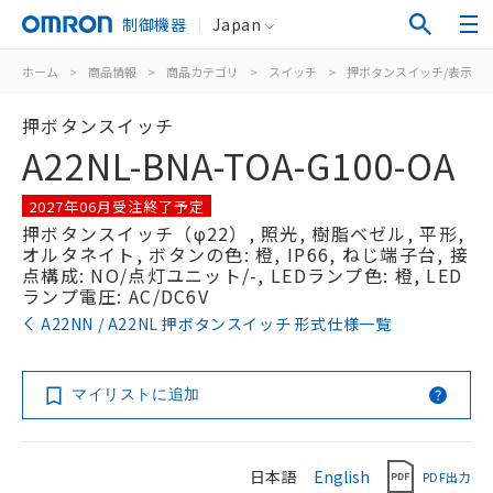
制御機器
Japan
ホーム
>
商品情報
>
商品カテゴリ
>
スイッチ
>
押ボタンスイッチ/表示灯
押ボタンスイッチ
A22NL-BNA-TOA-G100-OA
2027年06月受注終了予定
押ボタンスイッチ（φ22）, 照光, 樹脂ベゼル, 平形,
オルタネイト, ボタンの色: 橙, IP66, ねじ端子台, 接
点構成: NO/点灯ユニット/-, LEDランプ色: 橙, LED
ランプ電圧: AC/DC6V
A22NN / A22NL 押ボタンスイッチ 形式仕様一覧
マイリストに追加
日本語
English
PDF出力