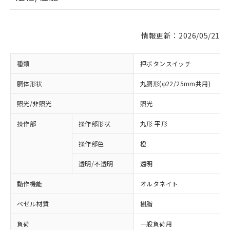
情報更新：2026/05/21
種類
押ボタンスイッチ
胴体形状
丸胴形(φ22/25mm共用)
照光/非照光
照光
操作部
操作部形状
丸形 平形
操作部色
橙
透明/不透明
透明
動作機能
オルタネイト
ベゼル材質
樹脂
負荷
一般負荷用