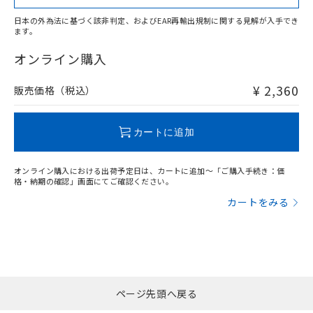
日本の外為法に基づく該非判定、およびEAR再輸出規制に関する見解が入手でき
ます。
"対応済み"や非含有の記載がされた商品であっても、流通
在庫等で未対応品が混在する可能性があります。
オンライン購入
非含有品が必要な際は、弊社営業部門もしくは販売店へお
問い合わせください。
¥ 2,360
販売価格（税込）
この製品のRoHS/REACH対応状況ページへ
カートに追加
オンライン購入における出荷予定日は、カートに追加～「ご購入手続き：価
格・納期の確認」画面にてご確認ください。
カートをみる
ページ先頭へ戻る