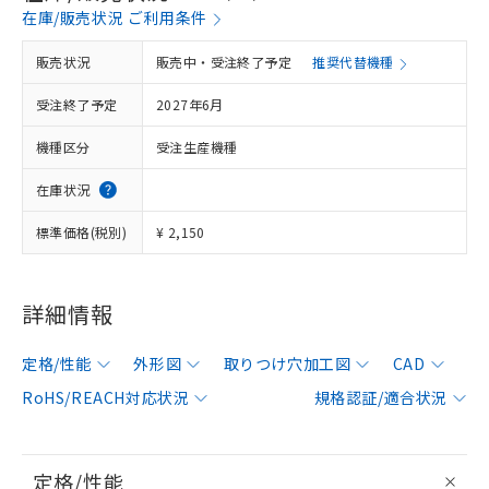
在庫/販売状況 ご利用条件
販売状況
販売中・受注終了予定
推奨代替機種
受注終了予定
2027年6月
機種区分
受注生産機種
在庫状況
標準価格(税別)
¥ 2,150
詳細情報
定格/性能
外形図
取りつけ穴加工図
CAD
RoHS/REACH対応状況
規格認証/適合状況
定格/性能