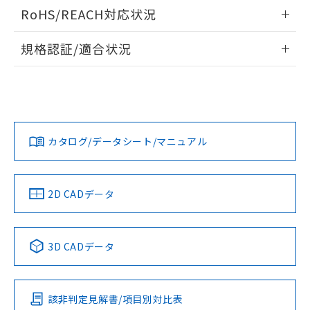
ログイン/会員登録いただくと、CADデータをダウンロー
RoHS/REACH対応状況
ドすることができます。
情報更新：2026/7/29
規格認証/適合状況
ログイン/会員登録
EU RoHS
注意事項・凡例
UL認証
CSA認証
CEマーキング
Yes
Yes
Yes
対応状況
対応予定月
※1
※2
ダウンロードデータをご利用いただく前に、以下を必ずお読
みください。
カタログ/データシート/マニュアル
対応済み
ソフトウェアの使用条件
LR型式承認
DNV型式承認
BV型式承認
KR型式承
（イギリス
（ノルウェー
（フランス
（韓国
船舶規格）
船舶規格）
船舶規格）
船舶規格
中国 RoHS
注意事項・凡例
2D CADデータ
No
No
No
No
中国 RoHS表
※1 ※2
3D CADデータ
この製品の規格認証/適合状況ページへ
Pb
Hg
Cd
Cr(VI)
その他の認証はこちらのページからご検索ください
該非判定見解書/項目別対比表
X
O
O
O