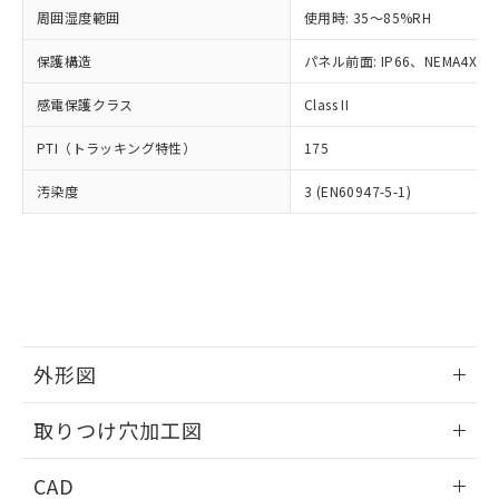
い合わせください。
お客様が当ウェブサイト上で当社にご
周囲湿度範囲
使用時: 35～85%RH
※3 非含有証明書ダウンロード
登録された部品リストについて、当社
保護構造
パネル前面: IP66、NEMA4X, N
および当社の共同利用者が、当社の製
下記の非含有証明書をダウンロードするこ
品・サービスに関するお客様との取
とができます。
感電保護クラス
Class II
合意する
キャンセル
引・商談に必要な範囲で利用すること
をご了承ください。
EU RoHS指令（10物質）の非含有証明書
PTI（トラッキング特性）
175
※当社の共同利用者とは、
"個人情報
51物質の非含有証明書（当社基準）
の共同利用に関して"
の「1.共同利
汚染度
3 (EN60947-5-1)
※本証明書は発行日時点で非含有を証明す
用者の範囲」に記載されている法人を
るもので、過去に遡って非含有を証明する
指します。
ものではありません。
また、RoHS指令のフタル酸エステル類４
物質の対応では、対応完了までの期間は出
荷製品に未対応品が混在することから備考
欄に対応日を記載しておりました。
既に当社にて対応品への在庫切替を完了
外形図
していることから、特段のことがない限
り、2022年1月12日より割愛しておりま
情報更新：2026/05/21
取りつけ穴加工図
す。
情報更新：2026/05/21
CAD