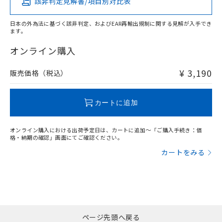
該非判定見解書/項目別対比表
X
O
O
O
日本の外為法に基づく該非判定、およびEAR再輸出規制に関する見解が入手でき
ます。
"対応済み"や非含有の記載がされた商品であっても、流通
在庫等で未対応品が混在する可能性があります。
オンライン購入
非含有品が必要な際は、弊社営業部門もしくは販売店へお
問い合わせください。
¥ 3,190
販売価格（税込）
この製品のRoHS/REACH対応状況ページへ
カートに追加
オンライン購入における出荷予定日は、カートに追加～「ご購入手続き：価
格・納期の確認」画面にてご確認ください。
カートをみる
ページ先頭へ戻る