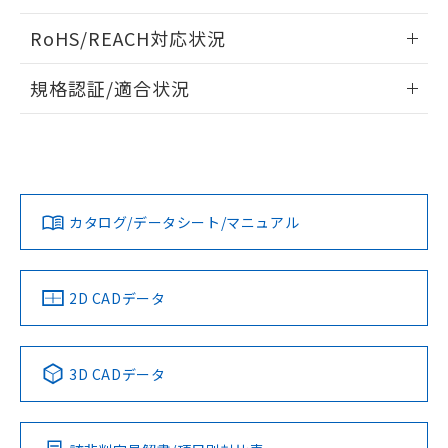
ログイン/会員登録いただくと、CADデータをダウンロー
RoHS/REACH対応状況
ドすることができます。
情報更新：2026/7/29
規格認証/適合状況
ログイン/会員登録
EU RoHS
注意事項・凡例
A22NL-BNA-TAA-P202-AAについての規格認証/適合状況に
ついては、「カスタマーサポートセンタ お客様相談室」また
は貴社担当オムロン営業員または販売店にお問い合わせくだ
対応状況
対応予定月
※1
※2
さい。
ダウンロードデータをご利用いただく前に、以下を必ずお読
みください。
カタログ/データシート/マニュアル
対応済み
ソフトウェアの使用条件
お問い合わせ
中国 RoHS
注意事項・凡例
2D CADデータ
中国 RoHS表
※1 ※2
3D CADデータ
Pb
Hg
Cd
Cr(VI)