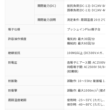
本サービスの対象外となる商品もある
基準値を超えていることを示します。
いたものが、含有品と判明した場合などや
当社は、これら貴社製品のうち、外国
ことをご了承ください。
開閉能力(DC)
抵抗負荷(DC-12): DC24V 8A/DC
「－」：未確認です。当社販売部門へお問
むを得ず変更することがあります。
為替および外国貿易法に定める商品
誘導負荷(DC-13): DC24V 4A/DC
在庫状況および標準価格照会結果は、
い合わせください。
（以下｢規制貨物等」という）を輸出
記載している更新日時点での社内デー
*EU RoHS指令（10物質）：
または国外への提供する場合は、日本
開閉能力説明
測定条件: 周囲温度 20±2℃、
記
タに基づき作成されるものであり、閲
説明
鉛(Pb) 1000ppm以下、 水銀(Hg) 1000ppm以下、 カド
*中国RoHS10物質の基準値 (GB/T26572)：
国政府の輸出許可(または役務取引許
号
覧された時点での実際の在庫および標
ミウム(Cd) 100ppm以下、
Pb(鉛) :1000ppm、 Hg(水銀) : 1000ppm、 Cd(カドミウ
端子仕様
プッシュインPlus端子台
可)を取得するなどの必要な手続きを
六価クロム(Cr(Ⅵ)) 1000ppm以下、ポリ臭化ビフェニル
ム) : 100ppm、
準価格とは異なる場合があることをご
類(PBB) 1000ppm以下、ポリ臭化ジフェニルエーテル類
Cr(Ⅵ)(六価クロム) : 1000ppm、 PBBs(ポリ臭化ビフェ
とります。
了承ください。
(PBDE) 1000ppm以下、フタル酸ビス(2-エチルヘキシ
○
一定数以上の在庫あり
ニル類) : 1000ppm、 PBDEs(ポリ臭化ジフェニルエーテ
許容操作頻度
電気的: 最大30回/分
当社は規制貨物を破棄する場合は、完
ル) (DEHP)(別名：DOP) 1000ppm以下、フタル酸ブチ
正式な納期状況および標準価格はお客
ル類) : 1000ppm、
機械的: 最大60回/分
ルベンジル（BBP） 1000ppm以下、フタル酸ジブチル
全に破砕するなど、違法に輸出されな
DBP(フタル酸ジブチル) : 1000ppm、 DIBP(フタル酸ジ
様のお取引先、またはお客様担当のオ
（DBP） 1000ppm以下、フタル酸ジイソブチル
イソブチル) : 1000ppm、 BBP(フタル酸ブチルベンジ
△
一定数には満たないが在庫あり
いよう必要な手段を講じます。
ムロン制御機器販売店・当社販売員に
(DIBP) 1000ppm以下
ル) : 1000ppm、
絶縁抵抗
100MΩ以上 (DC500Vメガ、
当社は貴社製品を、核兵器、ミサイ
但し、RoHS指令で産業用監視および制御機器に対する
DEHP(フタル酸ビス(2-エチルヘキシル)) : 1000ppm
ご相談ください。
適用除外項目は除く。
ル、化学兵器、生物兵器またはその他
－
在庫なし(最新の在庫状況につ
オムロン制御機器販売店や当社販売拠
耐電圧
各端子とアース間: AC2500V 50/
フタル酸エステル類の４物質については閾値を超える意
武器並びにこれらの製造装置等に一切
いては、お客様のお取引先、ま
図的な使用がないことを確認しています。
同極端子間: AC2500V 50/60
点は「
販売ネットワーク
」をご確認
※2 環境保護使用期限
使用いたしません。
(初期値)
たはお客様担当のオムロン制御
ください。
当社は、貴社製品を第三者に販売する
機器販売店・当社販売員にご確
在庫状況および標準価格結果を当社の
※2 対応予定月
「ｅ」：有害物質（10物質）のすべてが基
耐振動
誤動作: 10～55Hz 複振幅 1.
場合は、上記1、2および3の内容を当
認ください)
事前の承諾なく第三者に漏洩または開
準値以下であることを示します。
該第三者に通知します。また当社は、
示しないようお願いします。
2
耐衝撃
誤動作: 最大1000m/s
(接点開
部品在庫の切り替え状況などにより、予定
「10」：通常の使用状況下において有害物
販売先および販売に係わる関係者が違
マイパーツ機能（部品リスト作成サー
空
受注生産機種、また在庫状況の
月が前後することがあります。
質が外部に漏えいし、環境に深刻な影響を
法に輸出するおそれがある場合は、取
ビス）をご利用いただくには、I-Web
白
情報を公開していない機種
周囲温度範囲
使用時: -25～55℃ (ただし
及ぼさない年数を意味します。
り引きをいたしません。
メンバーズにご登録されている必要が
保存時: -40～80℃ (ただし
「－」：未確認です。当社販売部門へお問
あります。