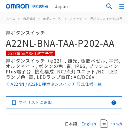
制御機器
Japan
ホーム
>
商品情報
>
商品カテゴリ
>
スイッチ
>
押ボタンスイッチ/表示灯
押ボタンスイッチ
A22NL-BNA-TAA-P202-AA
2027年06月受注終了予定
押ボタンスイッチ（φ22）, 照光, 樹脂ベゼル, 平形,
オルタネイト, ボタンの色: 青, IP66, プッシュイン
Plus端子台, 接点構成: NC/点灯ユニット/NC, LED
ランプ色: 青, LEDランプ電圧: AC/DC6V
A22NN / A22NL 押ボタンスイッチ 形式仕様一覧
マイリストに追加
日本語
English
PDF出力