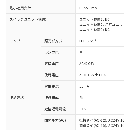
最小適用負荷
DC5V 6mA
スイッチユニット構成
ユニット位置1: NC
ユニット位置2: 点灯ユニット
※1 対応状況
ユニット位置3: NC
ランプ
照光部方式
LEDランプ
対応済み：EU RoHS指令（10物質）の
非含有に対応した製品が提供可能な商品で
ランプ色
青
す。
対応予定：EU RoHS指令（10物質）の非含
定格電圧
AC/DC6V
ご利用条件
有に対応した製品に切り替える予定のある
商品です。
使用電圧
AC/DC6V±10%
対応予定なし：EU RoHS指令（10物質）の
以下の条件をお読みいただき、同意のうえ
非含有に非対応の商品で、対応品を出す予
定格電流
11mA
ご利用ください。
定はありません。
調査・確認中：EU RoHS指令（10物質）の
接点定格
接点構成
2b
本サービスは、当社制御機器事業取扱
※1 中国RoHS○×表
非含有の対応状況を調査中または確認中の
商品の当社在庫状況および標準価格
定格通電電流
10A
商品です。
(税抜)を提供させていただくもので
「○」：最大均質材料含有率が中国RoHSの
非該当品：ライセンス料など無形物で、有
す。
開閉能力(AC)
抵抗負荷(AC-12): AC24V 10A/A
基準値以下であることを示します。
害物質有無と関係のない商品です。
当社制御機器事業取扱商品の中には、
誘導負荷(AC-15): AC24V 10A/AC
「×」：最大均質材料含有率が中国RoHSの
仕入先様の事情により、非含有部品として