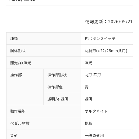
情報更新：2026/05/21
種類
押ボタンスイッチ
胴体形状
丸胴形(φ22/25mm共用)
照光/非照光
照光
操作部
操作部形状
丸形 平形
操作部色
青
透明/不透明
透明
動作機能
オルタネイト
ベゼル材質
樹脂
負荷
一般負荷用