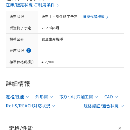
在庫/販売状況 ご利用条件
販売状況
販売中・受注終了予定
推奨代替機種
受注終了予定
2027年6月
機種区分
受注生産機種
在庫状況
標準価格(税別)
¥ 2,900
詳細情報
定格/性能
外形図
取りつけ穴加工図
CAD
RoHS/REACH対応状況
規格認証/適合状況
定格/性能